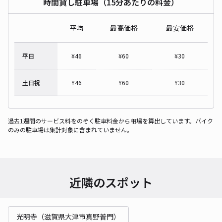
時間貸し駐車場（15分あたりの料金）
平均
最高価格
最安価格
平日
¥
46
¥
60
¥
30
土日祝
¥
46
¥
60
¥
30
過去1週間のサービス料をのぞく駐車料金から相場を算出しています。バイク
のみの駐車場は集計対象に含まれていません。
近隣のスポット
光明寺（滋賀県大津市真野普門）