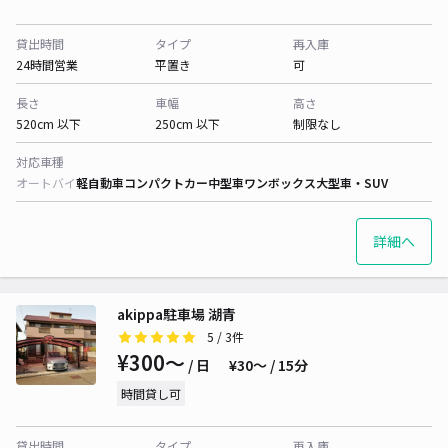
貸出時間
タイプ
再入庫
24時間営業
平置き
可
長さ
車幅
高さ
520cm 以下
250cm 以下
制限なし
対応車種
オートバイ
軽自動車
コンパクトカー
中型車
ワンボックス
大型車・SUV
詳細へ
akippa駐車場 湖青
5
/ 3件
¥300〜
/ 日
¥30〜 / 15分
時間貸し可
貸出時間
タイプ
再入庫