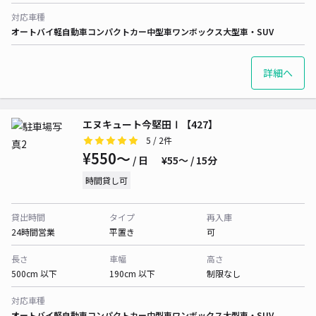
対応車種
オートバイ
軽自動車
コンパクトカー
中型車
ワンボックス
大型車・SUV
詳細へ
エヌキュート今堅田Ⅰ【427】
5
/ 2件
¥550〜
/ 日
¥55〜 / 15分
時間貸し可
貸出時間
タイプ
再入庫
24時間営業
平置き
可
長さ
車幅
高さ
500cm 以下
190cm 以下
制限なし
対応車種
オートバイ
軽自動車
コンパクトカー
中型車
ワンボックス
大型車・SUV