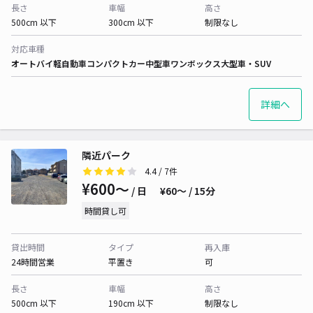
長さ
車幅
高さ
500cm 以下
300cm 以下
制限なし
対応車種
オートバイ
軽自動車
コンパクトカー
中型車
ワンボックス
大型車・SUV
詳細へ
隣近パーク
4.4
/ 7件
¥600〜
/ 日
¥60〜 / 15分
時間貸し可
貸出時間
タイプ
再入庫
24時間営業
平置き
可
長さ
車幅
高さ
500cm 以下
190cm 以下
制限なし