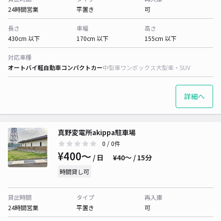
24時間営業
平置き
可
長さ
車幅
高さ
430cm 以下
170cm 以下
155cm 以下
対応車種
オートバイ
軽自動車
コンパクトカー
中型車
ワンボックス
大型車・SUV
詳細へ
真野変電所akippa駐車場
0
/ 0件
¥400〜
/ 日
¥40〜 / 15分
時間貸し可
貸出時間
タイプ
再入庫
24時間営業
平置き
可