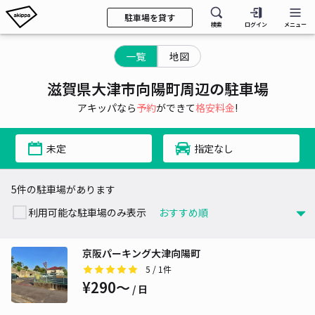
駐車場を貸す
検索
ログイン
メニュー
一覧
地図
滋賀県大津市向陽町周辺の駐車場
アキッパなら
予約
ができて
格安料金
!
未定
指定なし
5件の駐車場があります
利用可能な駐車場のみ表示
京阪パーキング大津向陽町
5
/ 1件
¥290〜
/ 日