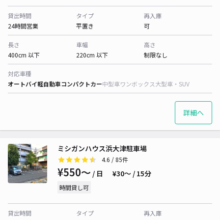
貸出時間
タイプ
再入庫
24時間営業
平置き
可
長さ
車幅
高さ
400cm 以下
220cm 以下
制限なし
対応車種
オートバイ
軽自動車
コンパクトカー
中型車
ワンボックス
大型車・SUV
詳細へ
ミシガンハウス浜大津駐車場
4.6
/ 85件
¥550〜
/ 日
¥30〜 / 15分
時間貸し可
貸出時間
タイプ
再入庫