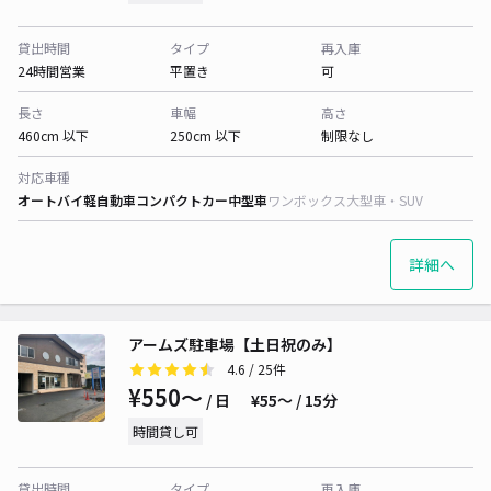
貸出時間
タイプ
再入庫
24時間営業
平置き
可
長さ
車幅
高さ
460cm 以下
250cm 以下
制限なし
対応車種
オートバイ
軽自動車
コンパクトカー
中型車
ワンボックス
大型車・SUV
詳細へ
アームズ駐車場【土日祝のみ】
4.6
/ 25件
¥550〜
/ 日
¥55〜 / 15分
時間貸し可
貸出時間
タイプ
再入庫