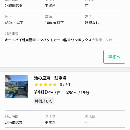
24時間営業
平置き
可
長さ
車幅
高さ
480cm 以下
180cm 以下
制限なし
対応車種
オートバイ
軽自動車
コンパクトカー
中型車
ワンボックス
大型車・SUV
詳細へ
池の里東 駐車場
5
/ 2件
¥400〜
/ 日
¥50〜 / 15分
時間貸し可
貸出時間
タイプ
再入庫
24時間営業
平置き
可