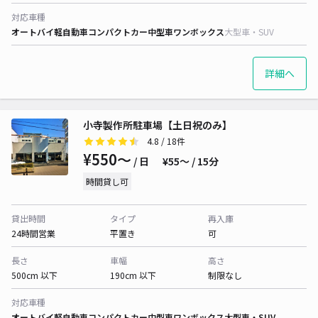
対応車種
オートバイ
軽自動車
コンパクトカー
中型車
ワンボックス
大型車・SUV
詳細へ
小寺製作所駐車場【土日祝のみ】
4.8
/ 18件
¥550〜
/ 日
¥55〜 / 15分
時間貸し可
貸出時間
タイプ
再入庫
24時間営業
平置き
可
長さ
車幅
高さ
500cm 以下
190cm 以下
制限なし
対応車種
オートバイ
軽自動車
コンパクトカー
中型車
ワンボックス
大型車・SUV