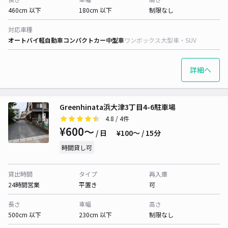
460cm 以下
180cm 以下
制限なし
対応車種
オートバイ
軽自動車
コンパクトカー
中型車
ワンボックス
大型車・SUV
詳細へ
Greenhinata浜大津3丁目4-6駐車場
4.8
/ 4件
¥600〜
/ 日
¥100〜 / 15分
時間貸し可
貸出時間
タイプ
再入庫
24時間営業
平置き
可
長さ
車幅
高さ
500cm 以下
230cm 以下
制限なし