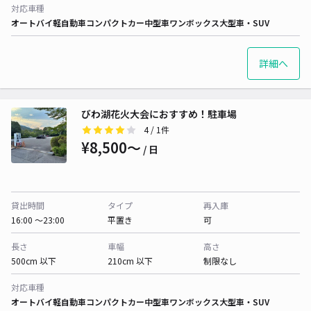
対応車種
オートバイ
軽自動車
コンパクトカー
中型車
ワンボックス
大型車・SUV
詳細へ
びわ湖花火大会におすすめ！駐車場
4
/ 1件
¥8,500〜
/ 日
貸出時間
タイプ
再入庫
16:00 〜23:00
平置き
可
長さ
車幅
高さ
500cm 以下
210cm 以下
制限なし
対応車種
オートバイ
軽自動車
コンパクトカー
中型車
ワンボックス
大型車・SUV