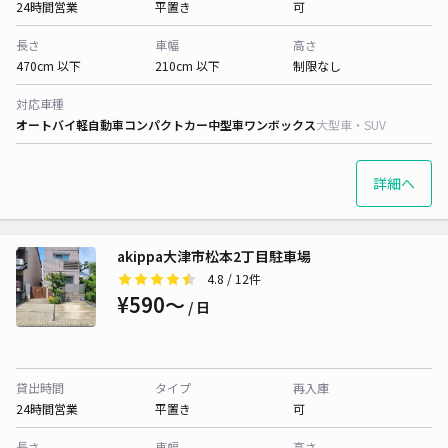
24時間営業
平置き
可
長さ
車幅
高さ
470cm 以下
210cm 以下
制限なし
対応車種
オートバイ
軽自動車
コンパクトカー
中型車
ワンボックス
大型車・SUV
詳細へ
akippa大津市松本2丁目駐車場
4.8
/ 12件
¥590〜
/ 日
貸出時間
タイプ
再入庫
24時間営業
平置き
可
長さ
車幅
高さ