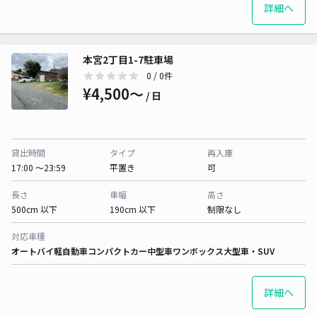
詳細へ
本宮2丁目1-7駐車場
0
/ 0件
¥4,500〜
/ 日
貸出時間
タイプ
再入庫
17:00 〜23:59
平置き
可
長さ
車幅
高さ
500cm 以下
190cm 以下
制限なし
対応車種
オートバイ
軽自動車
コンパクトカー
中型車
ワンボックス
大型車・SUV
詳細へ