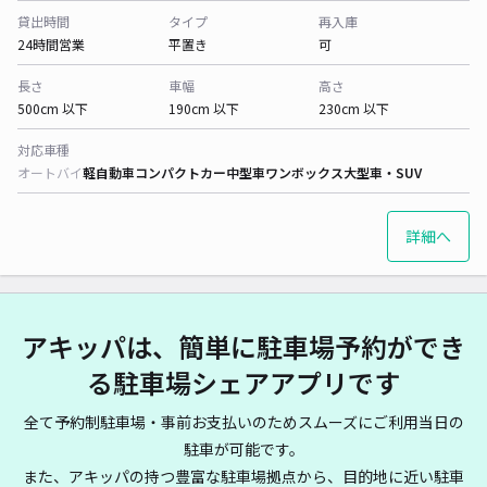
貸出時間
タイプ
再入庫
24時間営業
平置き
可
長さ
車幅
高さ
500cm 以下
190cm 以下
230cm 以下
対応車種
オートバイ
軽自動車
コンパクトカー
中型車
ワンボックス
大型車・SUV
詳細へ
アキッパは、簡単に駐車場予約ができ
る駐車場シェアアプリです
全て予約制駐車場・事前お支払いのためスムーズにご利用当日の
駐車が可能です。
また、アキッパの持つ豊富な駐車場拠点から、目的地に近い駐車