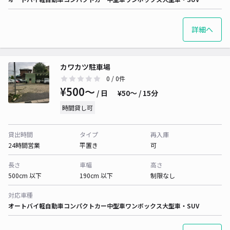
詳細へ
カワカツ駐車場
0
/ 0件
¥500〜
/ 日
¥50〜 / 15分
時間貸し可
貸出時間
タイプ
再入庫
24時間営業
平置き
可
長さ
車幅
高さ
500cm 以下
190cm 以下
制限なし
対応車種
オートバイ
軽自動車
コンパクトカー
中型車
ワンボックス
大型車・SUV