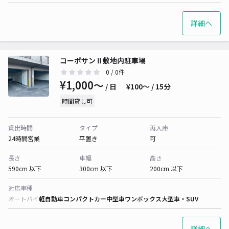
詳細へ
コーポサンⅡ敷地内駐車場
0
/ 0件
¥1,000〜
/ 日
¥100〜 / 15分
時間貸し可
貸出時間
タイプ
再入庫
24時間営業
平置き
可
長さ
車幅
高さ
590cm 以下
300cm 以下
200cm 以下
対応車種
オートバイ
軽自動車
コンパクトカー
中型車
ワンボックス
大型車・SUV
詳細へ