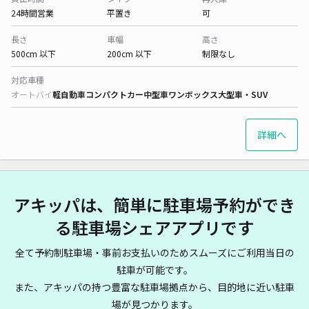
24時間営業
平置き
可
長さ
車幅
高さ
500cm 以下
200cm 以下
制限なし
対応車種
オートバイ
軽自動車
コンパクトカー
中型車
ワンボックス
大型車・SUV
詳細へ
アキッパは、簡単に駐車場予約ができ
る駐車場シェアアプリです
全て予約制駐車場・事前お支払いのためスムーズにご利用当日の
駐車が可能です。
また、アキッパの持つ豊富な駐車場拠点から、目的地に近い駐車
場が見つかります。