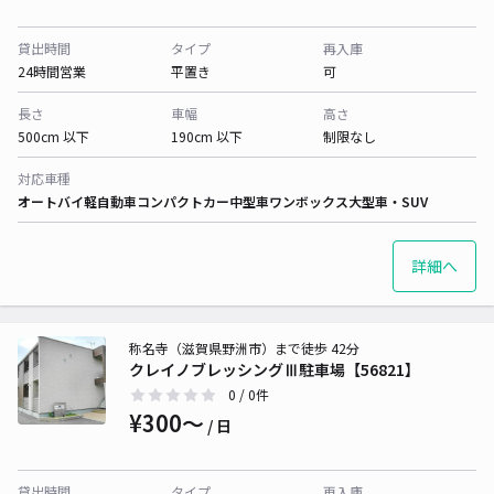
貸出時間
タイプ
再入庫
24時間営業
平置き
可
長さ
車幅
高さ
500cm 以下
190cm 以下
制限なし
対応車種
オートバイ
軽自動車
コンパクトカー
中型車
ワンボックス
大型車・SUV
詳細へ
称名寺（滋賀県野洲市）まで徒歩 42分
クレイノブレッシングⅢ駐車場【56821】
0
/ 0件
¥300〜
/ 日
貸出時間
タイプ
再入庫