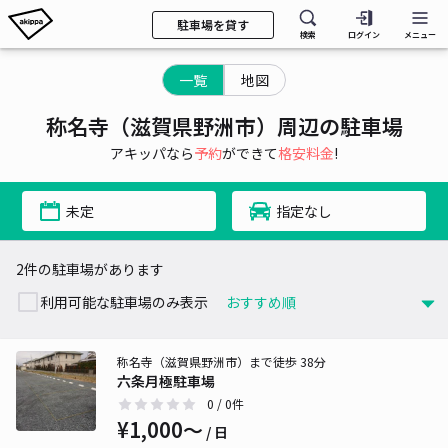
駐車場を貸す
検索
ログイン
メニュー
一覧
地図
称名寺（滋賀県野洲市）周辺の駐車場
アキッパなら
予約
ができて
格安料金
!
未定
指定なし
2件の駐車場があります
利用可能な駐車場のみ表示
称名寺（滋賀県野洲市）まで徒歩 38分
六条月極駐車場
0
/ 0件
¥1,000〜
/ 日