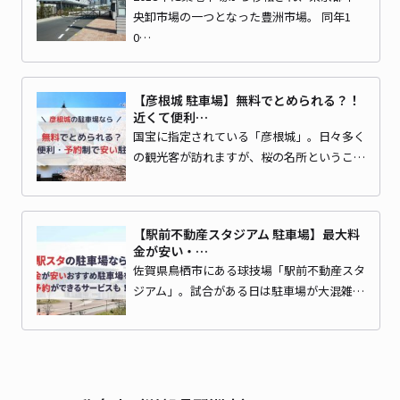
央卸市場の一つとなった豊洲市場。 同年1
0…
【彦根城 駐車場】無料でとめられる？！
近くて便利…
国宝に指定されている「彦根城」。日々多く
の観光客が訪れますが、桜の名所というこ…
【駅前不動産スタジアム 駐車場】最大料
金が安い・…
佐賀県鳥栖市にある球技場「駅前不動産スタ
ジアム」。試合がある日は駐車場が大混雑…