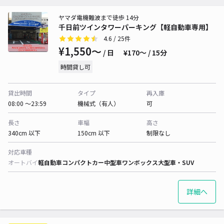
ヤマダ電機難波まで徒歩 14分
千日前ツインタワーパーキング【軽自動車専用】
4.6
/ 25件
¥1,550〜
/ 日
¥170〜 / 15分
時間貸し可
貸出時間
タイプ
再入庫
08:00 〜23:59
機械式（有人）
可
長さ
車幅
高さ
340cm 以下
150cm 以下
制限なし
対応車種
オートバイ
軽自動車
コンパクトカー
中型車
ワンボックス
大型車・SUV
詳細へ