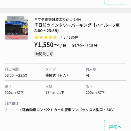
ヤマダ電機難波まで徒歩 14分
千日前ツインタワーパーキング【ハイルーフ車：
8:00～23:59】
4.8
/ 186件
¥1,550〜
/ 日
¥170〜 / 15分
時間貸し可
貸出時間
タイプ
再入庫
08:00 〜23:59
機械式（有人）
可
長さ
車幅
高さ
500cm 以下
184cm 以下
200cm 以下
対応車種
オートバイ
軽自動車
コンパクトカー
中型車
ワンボックス
大型車・SUV
詳細へ