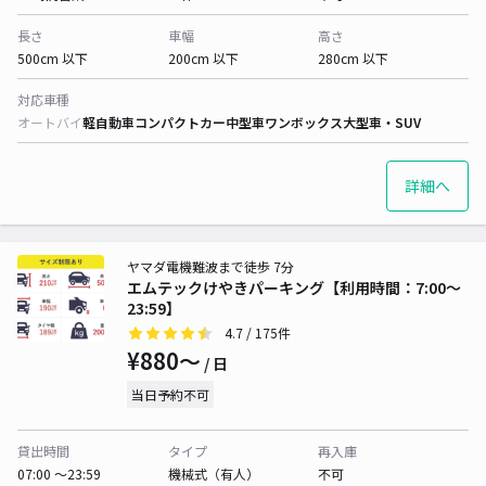
長さ
車幅
高さ
500cm 以下
200cm 以下
280cm 以下
対応車種
オートバイ
軽自動車
コンパクトカー
中型車
ワンボックス
大型車・SUV
詳細へ
ヤマダ電機難波まで徒歩 7分
エムテックけやきパーキング【利用時間：7:00〜
23:59】
4.7
/ 175件
¥880〜
/ 日
当日予約不可
貸出時間
タイプ
再入庫
07:00 〜23:59
機械式（有人）
不可