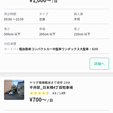
¥1,000〜
/ 日
貸出時間
タイプ
再入庫
09:00 〜23:59
立体
不可
長さ
車幅
高さ
500cm 以下
200cm 以下
220cm 以下
対応車種
オートバイ
軽自動車
コンパクトカー
中型車
ワンボックス
大型車・SUV
詳細へ
ヤマダ電機難波まで徒歩 10分
平井邸_日本橋4丁目駐車場
4.6
/ 14件
¥700〜
/ 日