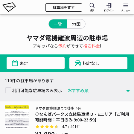
駐車場を貸す
検索
ログイン
メニュー
一覧
地図
ヤマダ電機難波周辺の駐車場
アキッパなら
予約
ができて
格安料金
!
未定
指定なし
110件の駐車場があります
利用可能な駐車場のみ表示
ヤマダ電機難波まで徒歩 4分
◇なんばパークス立体駐車場 D・Eエリア【ご利用
可能時間：平日のみ 9:00-23:59】
4.7
/ 401件