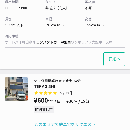
貸出時間
タイプ
再入庫
10:00 〜23:00
機械式（有人）
不可
長さ
車幅
高さ
530cm 以下
191cm 以下
155cm 以下
対応車種
オートバイ
軽自動車
コンパクトカー
中型車
ワンボックス
大型車・SUV
詳細へ
ヤマダ電機難波まで徒歩 24分
TERAGISHI
5
/ 29件
¥600〜
/ 日
¥30〜 / 15分
時間貸し可
このエリアで駐車場をリクエスト
貸出時間
タイプ
再入庫