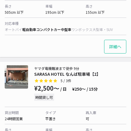
長さ
車幅
高さ
505cm 以下
195cm 以下
155cm 以下
対応車種
オートバイ
軽自動車
コンパクトカー
中型車
ワンボックス
大型車・SUV
詳細へ
ヤマダ電機難波まで徒歩 9分
SARASA HOTEL なんば駐車場【2】
5
/ 3件
¥2,500〜
/ 日
¥250〜 / 15分
時間貸し可
貸出時間
タイプ
再入庫
24時間営業
平置き
可
長さ
車幅
高さ