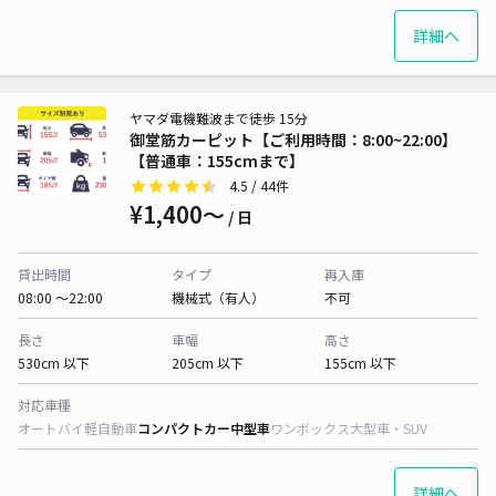
詳細へ
ヤマダ電機難波まで徒歩 15分
御堂筋カーピット【ご利用時間：8:00~22:00】
【普通車：155cmまで】
4.5
/ 44件
¥1,400〜
/ 日
貸出時間
タイプ
再入庫
08:00 〜22:00
機械式（有人）
不可
長さ
車幅
高さ
530cm 以下
205cm 以下
155cm 以下
対応車種
オートバイ
軽自動車
コンパクトカー
中型車
ワンボックス
大型車・SUV
詳細へ