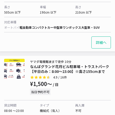
長さ
車幅
高さ
505cm 以下
190cm 以下
210cm 以下
対応車種
オートバイ
軽自動車
コンパクトカー
中型車
ワンボックス
大型車・SUV
詳細へ
ヤマダ電機難波まで徒歩 10分
なんばグランド花月ビル駐車場・トラストパーク
【平日のみ：8:00～23:00】※高さ155cmまで
4.9
/ 16件
¥1,500〜
/ 日
当日予約不可
貸出時間
タイプ
再入庫
08:00 〜23:00
機械式（有人）
不可