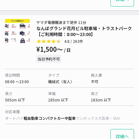
ヤマダ電機難波まで徒歩 11分
なんばグランド花月ビル駐車場・トラストパーク
【ご利用時間：8:00～23:00】
4.8
/ 263件
¥1,500〜
/ 日
当日予約不可
貸出時間
タイプ
再入庫
08:00 〜23:00
機械式（有人）
不可
長さ
車幅
高さ
505cm 以下
185cm 以下
183cm 以下
対応車種
オートバイ
軽自動車
コンパクトカー
中型車
ワンボックス
大型車・SUV
詳細へ