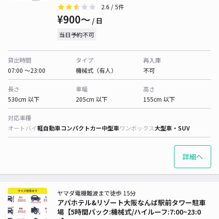
2.6
/ 5件
¥900〜
/ 日
当日予約不可
貸出時間
タイプ
再入庫
07:00 〜23:00
機械式（有人）
不可
長さ
車幅
高さ
530cm 以下
205cm 以下
155cm 以下
対応車種
オートバイ
軽自動車
コンパクトカー
中型車
ワンボックス
大型車・SUV
詳細へ
ヤマダ電機難波まで徒歩 15分
アパホテル&リゾート大阪なんば駅前タワー駐車
場【5時間パック:機械式/ハイルーフ:7:00~23:0