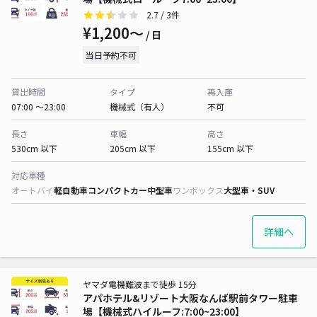
2.7
/ 3件
¥1,200〜
/ 日
当日予約不可
貸出時間
タイプ
再入庫
07:00 〜23:00
機械式（有人）
不可
長さ
車幅
高さ
530cm 以下
205cm 以下
155cm 以下
対応車種
オートバイ
軽自動車
コンパクトカー
中型車
ワンボックス
大型車・SUV
詳細へ
ヤマダ電機難波まで徒歩 15分
アパホテル&リゾート大阪なんば駅前タワー駐車
場【機械式ハイルーフ:7:00~23:00】