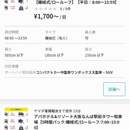
【機械式/ロールーフ】【平日：8:00～23:59】
0
/ 0件
¥1,700〜
/ 日
貸出時間
タイプ
再入庫
08:00 〜23:59
機械式（有人）
可
長さ
車幅
高さ
505cm 以下
185cm 以下
155cm 以下
対応車種
オートバイ
軽自動車
コンパクトカー
中型車
ワンボックス
大型車・SUV
詳細へ
ヤマダ電機難波まで徒歩 15分
アパホテル&リゾート大阪なんば駅前タワー駐車
場【5時間パック:機械式/ロールーフ:7:00~23:0
0】