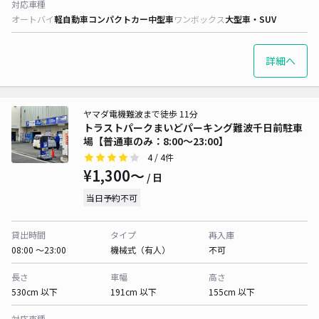
対応車種
オートバイ
軽自動車
コンパクトカー
中型車
ワンボックス
大型車・SUV
詳細へ
ヤマダ電機難波まで徒歩 11分
トラストパークまいどパーキング難波千日前駐車
場【普通車のみ：8:00～23:00】
4
/ 4件
¥1,300〜
/ 日
当日予約不可
貸出時間
タイプ
再入庫
08:00 〜23:00
機械式（有人）
不可
長さ
車幅
高さ
530cm 以下
191cm 以下
155cm 以下
対応車種