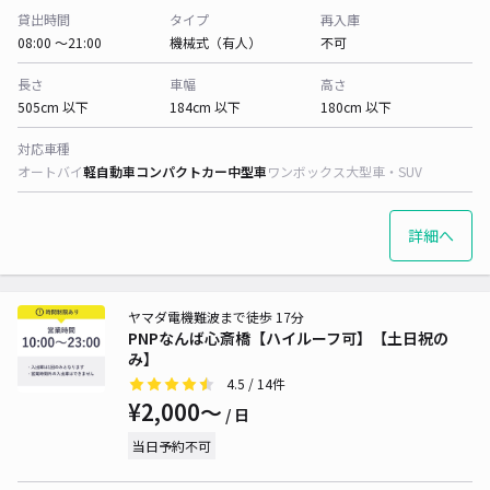
貸出時間
タイプ
再入庫
08:00 〜21:00
機械式（有人）
不可
長さ
車幅
高さ
505cm 以下
184cm 以下
180cm 以下
対応車種
オートバイ
軽自動車
コンパクトカー
中型車
ワンボックス
大型車・SUV
詳細へ
ヤマダ電機難波まで徒歩 17分
PNPなんば心斎橋【ハイルーフ可】【土日祝の
み】
4.5
/ 14件
¥2,000〜
/ 日
当日予約不可