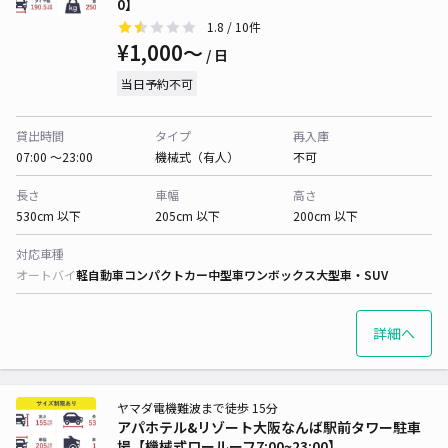
0】
1.8
/ 10件
¥1,000〜
/ 日
当日予約不可
貸出時間
タイプ
再入庫
07:00 〜23:00
機械式（有人）
不可
長さ
車幅
高さ
530cm 以下
205cm 以下
200cm 以下
対応車種
オートバイ
軽自動車
コンパクトカー
中型車
ワンボックス
大型車・SUV
詳細へ
ヤマダ電機難波まで徒歩 15分
アパホテル&リゾート大阪なんば駅前タワー駐車
場【機械式ロールーフ7:00~23:00】