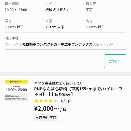
貸出時間
タイプ
再入庫
10:00 〜23:00
機械式（有人）
不可
長さ
車幅
高さ
530cm 以下
191cm 以下
200cm 以下
対応車種
オートバイ
軽自動車
コンパクトカー
中型車
ワンボックス
大型車・SUV
詳細へ
ヤマダ電機難波まで徒歩 17分
PNPなんば心斎橋【車高155cmまで/ハイルーフ
不可】【土日祝のみ】
4
/ 1件
¥2,000〜
/ 日
当日予約不可