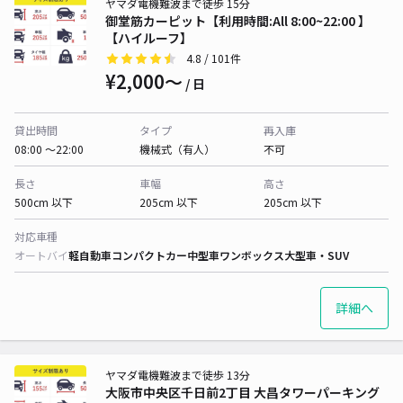
ヤマダ電機難波まで徒歩 15分
御堂筋カーピット【利用時間:All 8:00~22:00 】
【ハイルーフ】
4.8
/ 101件
¥2,000〜
/ 日
貸出時間
タイプ
再入庫
08:00 〜22:00
機械式（有人）
不可
長さ
車幅
高さ
500cm 以下
205cm 以下
205cm 以下
対応車種
オートバイ
軽自動車
コンパクトカー
中型車
ワンボックス
大型車・SUV
詳細へ
ヤマダ電機難波まで徒歩 13分
大阪市中央区千日前2丁目 大昌タワーパーキング