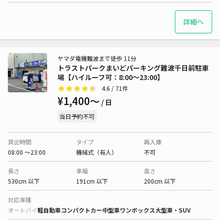
詳細へ
ヤマダ電機難波まで徒歩 11分
トラストパークまいどパーキング難波千日前駐車
場【ハイルーフ可：8:00～23:00】
4.6
/ 71件
¥1,400〜
/ 日
当日予約不可
貸出時間
タイプ
再入庫
08:00 〜23:00
機械式（有人）
不可
長さ
車幅
高さ
530cm 以下
191cm 以下
200cm 以下
対応車種
オートバイ
軽自動車
コンパクトカー
中型車
ワンボックス
大型車・SUV