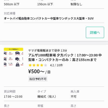
500cm 以下
190cm 以下
制限なし
対応車種
オートバイ
軽自動車
コンパクトカー
中型車
ワンボックス
大型車・SUV
詳細へ
ヤマダ電機難波まで徒歩 13分
アムザ1000駐車場 夕方パック：17:00～23:00 中
型車・コンパクトカーのみ：高さ155cmまで
4.2
/ 10件
¥500〜
/ 日
当日予約不可
貸出時間
タイプ
再入庫
17:00 〜23:00
機械式（有人）
不可
長さ
車幅
高さ