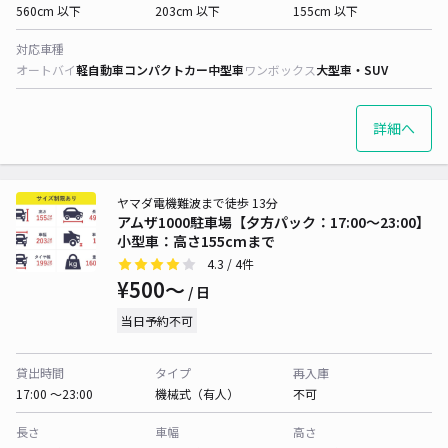
560cm 以下
203cm 以下
155cm 以下
対応車種
オートバイ
軽自動車
コンパクトカー
中型車
ワンボックス
大型車・SUV
詳細へ
ヤマダ電機難波まで徒歩 13分
アムザ1000駐車場【夕方パック：17:00～23:00】
小型車：高さ155cmまで
4.3
/ 4件
¥500〜
/ 日
当日予約不可
貸出時間
タイプ
再入庫
17:00 〜23:00
機械式（有人）
不可
長さ
車幅
高さ