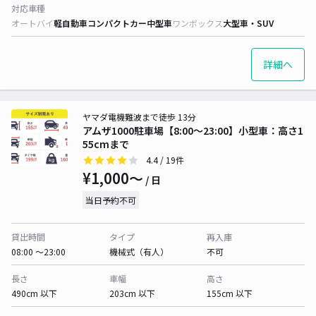
対応車種
オートバイ
軽自動車
コンパクトカー
中型車
ワンボックス
大型車・SUV
詳細へ
ヤマダ電機難波まで徒歩 13分
アムザ1000駐車場【8:00〜23:00】小型車：高さ1
55cmまで
4.4
/ 19件
¥1,000〜
/ 日
当日予約不可
貸出時間
タイプ
再入庫
08:00 〜23:00
機械式（有人）
不可
長さ
車幅
高さ
490cm 以下
203cm 以下
155cm 以下