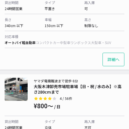
貸出時間
タイプ
再入庫
24時間営業
平置き
可
長さ
車幅
高さ
340cm 以下
150cm 以下
制限なし
対応車種
オートバイ
軽自動車
コンパクトカー
中型車
ワンボックス
大型車・SUV
詳細へ
ヤマダ電機難波まで徒歩 6分
大阪木津卸売市場駐車場【日​・祝​​​ / 水のみ】※高
さ280cmまで
4
/ 56件
¥800〜
/ 日
貸出時間
タイプ
再入庫
24時間営業
立体
不可