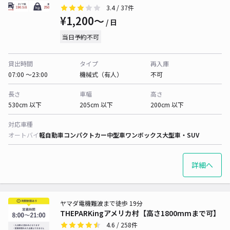
3.4
/ 37件
¥1,200〜
/ 日
当日予約不可
貸出時間
タイプ
再入庫
07:00 〜23:00
機械式（有人）
不可
長さ
車幅
高さ
530cm 以下
205cm 以下
200cm 以下
対応車種
オートバイ
軽自動車
コンパクトカー
中型車
ワンボックス
大型車・SUV
詳細へ
ヤマダ電機難波まで徒歩 19分
THEPARKingアメリカ村【高さ1800mmまで可】
4.6
/ 258件