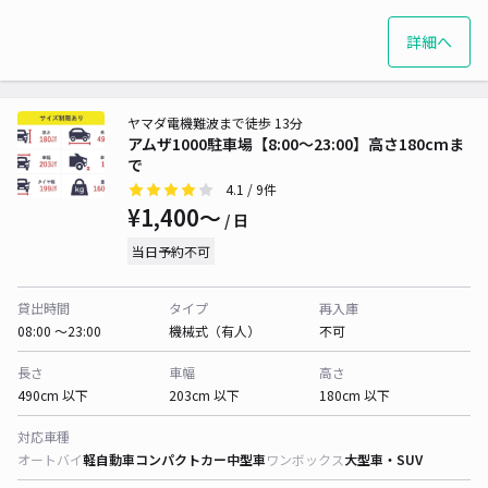
詳細へ
ヤマダ電機難波まで徒歩 13分
アムザ1000駐車場【8:00〜23:00】高さ180cmま
で
4.1
/ 9件
¥1,400〜
/ 日
当日予約不可
貸出時間
タイプ
再入庫
08:00 〜23:00
機械式（有人）
不可
長さ
車幅
高さ
490cm 以下
203cm 以下
180cm 以下
対応車種
オートバイ
軽自動車
コンパクトカー
中型車
ワンボックス
大型車・SUV