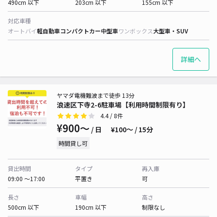
490cm 以下
203cm 以下
155cm 以下
対応車種
オートバイ
軽自動車
コンパクトカー
中型車
ワンボックス
大型車・SUV
詳細へ
ヤマダ電機難波まで徒歩 13分
浪速区下寺2-6駐車場【利用時間制限有り】
4.4
/ 8件
¥900〜
/ 日
¥100〜 / 15分
時間貸し可
貸出時間
タイプ
再入庫
09:00 〜17:00
平置き
可
長さ
車幅
高さ
500cm 以下
190cm 以下
制限なし