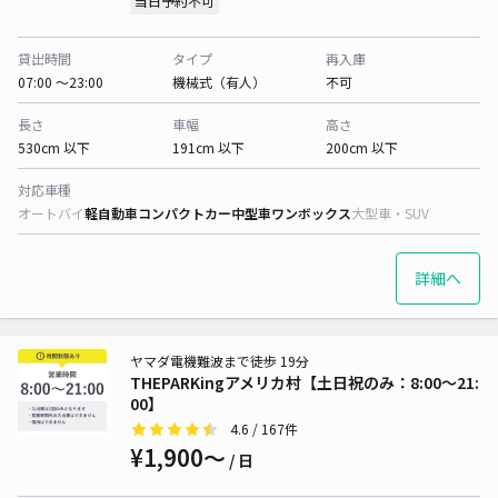
当日予約不可
貸出時間
タイプ
再入庫
07:00 〜23:00
機械式（有人）
不可
長さ
車幅
高さ
530cm 以下
191cm 以下
200cm 以下
対応車種
オートバイ
軽自動車
コンパクトカー
中型車
ワンボックス
大型車・SUV
詳細へ
ヤマダ電機難波まで徒歩 19分
THEPARKingアメリカ村【土日祝のみ：8:00～21:
00】
4.6
/ 167件
¥1,900〜
/ 日