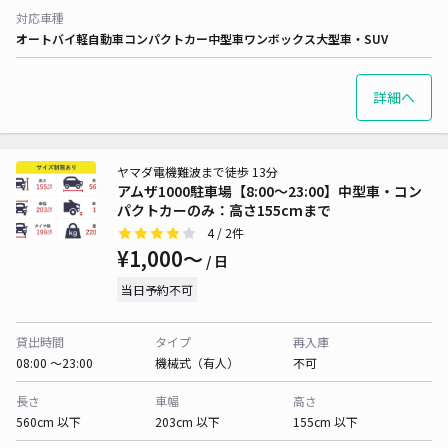
対応車種
オートバイ
軽自動車
コンパクトカー
中型車
ワンボックス
大型車・SUV
詳細へ
ヤマダ電機難波まで徒歩 13分
アムザ1000駐車場【8:00〜23:00】中型車・コン
パクトカーのみ：高さ155cmまで
4
/ 2件
¥1,000〜
/ 日
当日予約不可
貸出時間
タイプ
再入庫
08:00 〜23:00
機械式（有人）
不可
長さ
車幅
高さ
560cm 以下
203cm 以下
155cm 以下