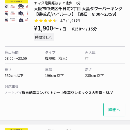
ヤマダ電機難波まで徒歩 12分
大阪市中央区千日前2丁目 大昌タワーパーキング
【機械式/ハイルーフ】【毎日：8:00～23:59】
4.7
/ 1,017件
¥1,900〜
/ 日
¥150〜 / 15分
時間貸し可
貸出時間
タイプ
再入庫
08:00 〜23:59
機械式（有人）
可
長さ
車幅
高さ
530cm 以下
190cm 以下
235cm 以下
対応車種
オートバイ
軽自動車
コンパクトカー
中型車
ワンボックス
大型車・SUV
詳細へ