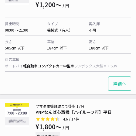
¥1,200〜
/ 日
貸出時間
タイプ
再入庫
08:00 〜21:00
機械式（有人）
不可
長さ
車幅
高さ
505cm 以下
184cm 以下
180cm 以下
対応車種
オートバイ
軽自動車
コンパクトカー
中型車
ワンボックス
大型車・SUV
詳細へ
ヤマダ電機難波まで徒歩 17分
PNPなんば心斎橋【ハイルーフ可】平日
4.6
/ 14件
¥1,800〜
/ 日