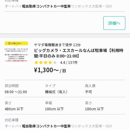
オートバイ
軽自動車
コンパクトカー
中型車
ワンボックス
大型車・SUV
詳細へ
ヤマダ電機難波まで徒歩 12分
ビッグカメラ・エスカールなんば駐車場【利用時
間:平日のみ 8:00~21:00】
4.4
/ 157件
¥1,300〜
/ 日
貸出時間
タイプ
再入庫
08:00 〜21:00
機械式（有人）
不可
長さ
車幅
高さ
480cm 以下
180cm 以下
180cm 以下
対応車種
オートバイ
軽自動車
コンパクトカー
中型車
ワンボックス
大型車・SUV