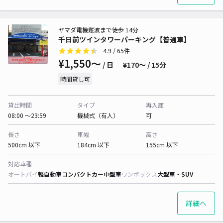
ヤマダ電機難波まで徒歩 14分
千日前ツインタワーパーキング【普通車】
4.9
/ 65件
¥1,550〜
/ 日
¥170〜 / 15分
時間貸し可
貸出時間
タイプ
再入庫
08:00 〜23:59
機械式（有人）
可
長さ
車幅
高さ
500cm 以下
184cm 以下
155cm 以下
対応車種
オートバイ
軽自動車
コンパクトカー
中型車
ワンボックス
大型車・SUV
詳細へ