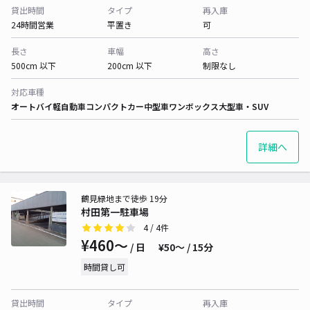
貸出時間
タイプ
再入庫
24時間営業
平置き
可
長さ
車幅
高さ
500cm 以下
200cm 以下
制限なし
対応車種
オートバイ
軽自動車
コンパクトカー
中型車
ワンボックス
大型車・SUV
詳細へ
鶴見緑地まで徒歩 19分
村田第一駐車場
4
/ 4件
¥460〜
/ 日
¥50〜 / 15分
時間貸し可
貸出時間
タイプ
再入庫