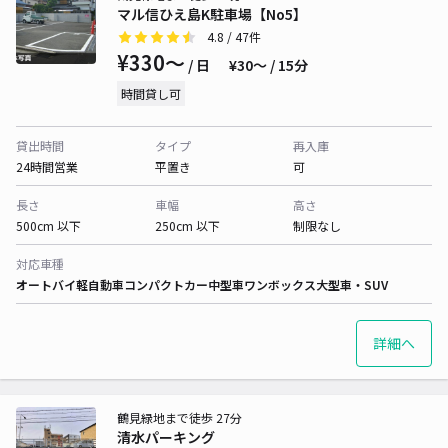
マル信ひえ島K駐車場【No5】
4.8
/ 47件
¥330〜
/ 日
¥30〜 / 15分
時間貸し可
貸出時間
タイプ
再入庫
24時間営業
平置き
可
長さ
車幅
高さ
500cm 以下
250cm 以下
制限なし
対応車種
オートバイ
軽自動車
コンパクトカー
中型車
ワンボックス
大型車・SUV
詳細へ
鶴見緑地まで徒歩 27分
清水パーキング