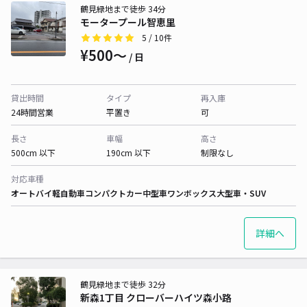
鶴見緑地まで徒歩 34分
モータープール智恵里
5
/ 10件
¥500〜
/ 日
貸出時間
タイプ
再入庫
24時間営業
平置き
可
長さ
車幅
高さ
500cm 以下
190cm 以下
制限なし
対応車種
オートバイ
軽自動車
コンパクトカー
中型車
ワンボックス
大型車・SUV
詳細へ
鶴見緑地まで徒歩 32分
新森1丁目 クローバーハイツ森小路