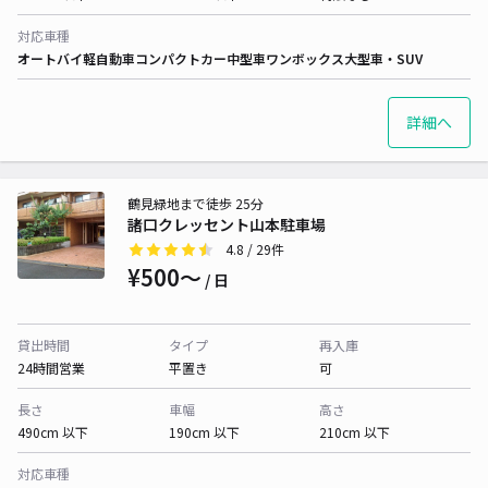
対応車種
オートバイ
軽自動車
コンパクトカー
中型車
ワンボックス
大型車・SUV
詳細へ
鶴見緑地まで徒歩 25分
諸口クレッセント山本駐車場
4.8
/ 29件
¥500〜
/ 日
貸出時間
タイプ
再入庫
24時間営業
平置き
可
長さ
車幅
高さ
490cm 以下
190cm 以下
210cm 以下
対応車種