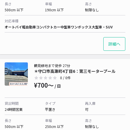
長さ
車幅
高さ
500cm 以下
190cm 以下
制限なし
対応車種
オートバイ
軽自動車
コンパクトカー
中型車
ワンボックス
大型車・SUV
詳細へ
鶴見緑地まで徒歩 27分
＊守口市高瀬町4丁目6：第三モータープール
0
/ 0件
¥700〜
/ 日
貸出時間
タイプ
再入庫
24時間営業
平置き
可
長さ
車幅
高さ
500cm 以下
250cm 以下
制限なし