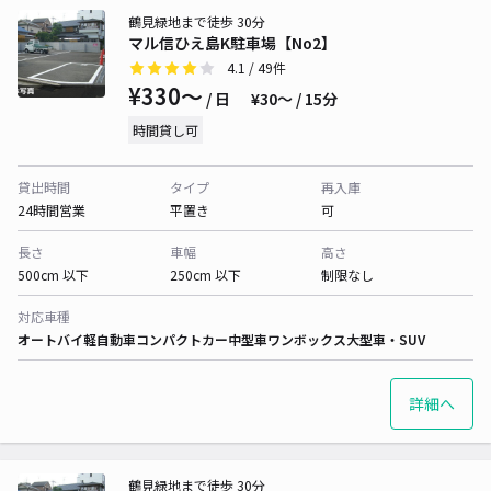
鶴見緑地まで徒歩 30分
マル信ひえ島K駐車場【No2】
4.1
/ 49件
¥330〜
/ 日
¥30〜 / 15分
時間貸し可
貸出時間
タイプ
再入庫
24時間営業
平置き
可
長さ
車幅
高さ
500cm 以下
250cm 以下
制限なし
対応車種
オートバイ
軽自動車
コンパクトカー
中型車
ワンボックス
大型車・SUV
詳細へ
鶴見緑地まで徒歩 30分