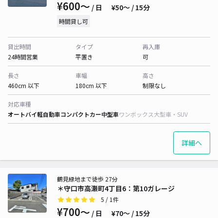
¥600〜
/ 日
¥50〜 / 15分
時間貸し可
貸出時間
タイプ
再入庫
24時間営業
平置き
可
長さ
車幅
高さ
460cm 以下
180cm 以下
制限なし
対応車種
オートバイ
軽自動車
コンパクトカー
中型車
ワンボックス
大型車・SUV
詳細へ
鶴見緑地まで徒歩 27分
＊守口市高瀬町4丁目6：第10ガレージ
5
/ 1件
¥700〜
/ 日
¥70〜 / 15分