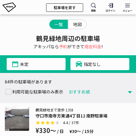
駐車場を貸す
検索
ログイン
メニュー
一覧
地図
鶴見緑地周辺の駐車場
アキッパなら
予約
ができて
格安料金
!
未定
指定なし
64件の駐車場があります
利用可能な駐車場のみ表示
鶴見緑地まで徒歩 13分
守口市南寺方東通4丁目12 南野駐車場
4.4
/ 37件
¥330〜
/ 日
¥30〜 / 15分