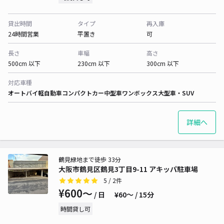
貸出時間
タイプ
再入庫
24時間営業
平置き
可
長さ
車幅
高さ
500cm 以下
230cm 以下
300cm 以下
対応車種
オートバイ
軽自動車
コンパクトカー
中型車
ワンボックス
大型車・SUV
詳細へ
鶴見緑地まで徒歩 33分
大阪市鶴見区鶴見3丁目9-11 アキッパ駐車場
5
/ 2件
¥600〜
/ 日
¥60〜 / 15分
時間貸し可