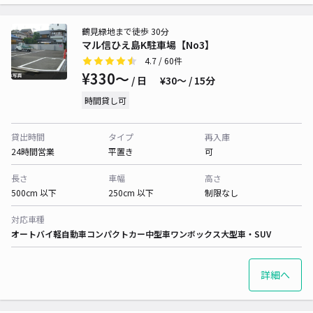
鶴見緑地まで徒歩 30分
マル信ひえ島K駐車場【No3】
4.7
/ 60件
¥330〜
/ 日
¥30〜 / 15分
時間貸し可
貸出時間
タイプ
再入庫
24時間営業
平置き
可
長さ
車幅
高さ
500cm 以下
250cm 以下
制限なし
対応車種
オートバイ
軽自動車
コンパクトカー
中型車
ワンボックス
大型車・SUV
詳細へ