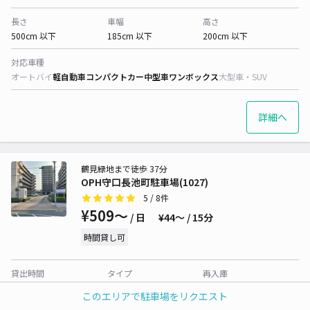
長さ
車幅
高さ
500cm 以下
185cm 以下
200cm 以下
対応車種
オートバイ
軽自動車
コンパクトカー
中型車
ワンボックス
大型車・SUV
詳細へ
鶴見緑地まで徒歩 37分
OPH守口長池町駐車場(1027)
5
/ 8件
¥509〜
/ 日
¥44〜 / 15分
時間貸し可
貸出時間
タイプ
再入庫
24時間営業
平置き
可
このエリアで駐車場をリクエスト