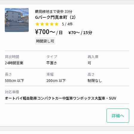
鶴見緑地まで徒歩 33分
Gパーク門真本町（2）
5
/ 4件
¥700〜
/ 日
¥70〜 / 15分
時間貸し可
貸出時間
タイプ
再入庫
24時間営業
平置き
可
長さ
車幅
高さ
500cm 以下
200cm 以下
制限なし
対応車種
オートバイ
軽自動車
コンパクトカー
中型車
ワンボックス
大型車・SUV
詳細へ