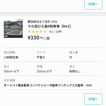
詳細へ
鶴見緑地まで徒歩 30分
マル信ひえ島K駐車場【No1】
4.1
/ 10件
¥330〜
/ 日
貸出時間
タイプ
再入庫
24時間営業
平置き
可
長さ
車幅
高さ
500cm 以下
250cm 以下
制限なし
対応車種
オートバイ
軽自動車
コンパクトカー
中型車
ワンボックス
大型車・SUV
詳細へ