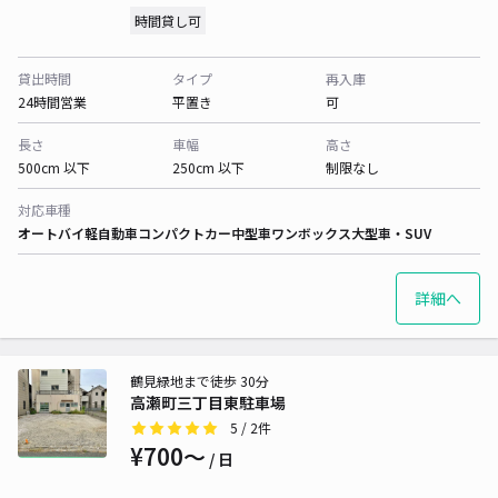
時間貸し可
貸出時間
タイプ
再入庫
24時間営業
平置き
可
長さ
車幅
高さ
500cm 以下
250cm 以下
制限なし
対応車種
オートバイ
軽自動車
コンパクトカー
中型車
ワンボックス
大型車・SUV
詳細へ
鶴見緑地まで徒歩 30分
高瀬町三丁目東駐車場
5
/ 2件
¥700〜
/ 日