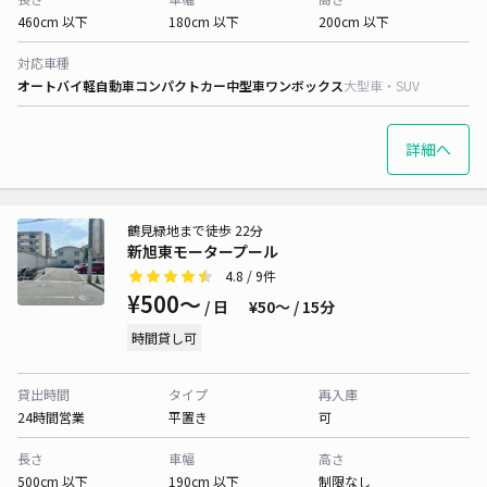
460cm 以下
180cm 以下
200cm 以下
対応車種
オートバイ
軽自動車
コンパクトカー
中型車
ワンボックス
大型車・SUV
詳細へ
鶴見緑地まで徒歩 22分
新旭東モータープール
4.8
/ 9件
¥500〜
/ 日
¥50〜 / 15分
時間貸し可
貸出時間
タイプ
再入庫
24時間営業
平置き
可
長さ
車幅
高さ
500cm 以下
190cm 以下
制限なし