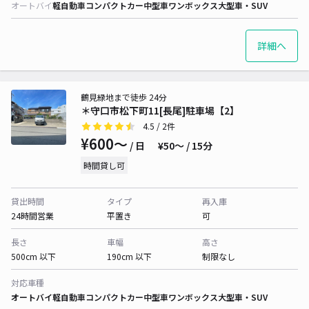
オートバイ
軽自動車
コンパクトカー
中型車
ワンボックス
大型車・SUV
詳細へ
鶴見緑地まで徒歩 24分
＊守口市松下町11[長尾]駐車場【2】
4.5
/ 2件
¥600〜
/ 日
¥50〜 / 15分
時間貸し可
貸出時間
タイプ
再入庫
24時間営業
平置き
可
長さ
車幅
高さ
500cm 以下
190cm 以下
制限なし
対応車種
オートバイ
軽自動車
コンパクトカー
中型車
ワンボックス
大型車・SUV