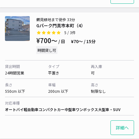
鶴見緑地まで徒歩 33分
Gパーク門真市本町（4）
5
/ 3件
¥700〜
/ 日
¥70〜 / 15分
時間貸し可
貸出時間
タイプ
再入庫
24時間営業
平置き
可
長さ
車幅
高さ
550cm 以下
200cm 以下
制限なし
対応車種
オートバイ
軽自動車
コンパクトカー
中型車
ワンボックス
大型車・SUV
詳細へ