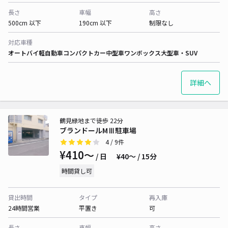
長さ
車幅
高さ
500cm 以下
190cm 以下
制限なし
対応車種
オートバイ
軽自動車
コンパクトカー
中型車
ワンボックス
大型車・SUV
詳細へ
鶴見緑地まで徒歩 22分
ブランドールMⅢ駐車場
4
/ 9件
¥410〜
/ 日
¥40〜 / 15分
時間貸し可
貸出時間
タイプ
再入庫
24時間営業
平置き
可
長さ
車幅
高さ