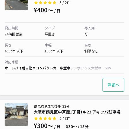
5
/ 2件
¥400〜
/ 日
貸出時間
タイプ
再入庫
24時間営業
平置き
可
長さ
車幅
高さ
460cm 以下
180cm 以下
制限なし
対応車種
オートバイ
軽自動車
コンパクトカー
中型車
ワンボックス
大型車・SUV
詳細へ
鶴見緑地まで徒歩 33分
大阪市鶴見区中茶屋1丁目14-22 アキッパ駐車場
5
/ 3件
¥300〜
/ 日
¥30〜 / 15分