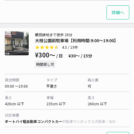
詳細へ
鶴見緑地まで徒歩 26分
大枝公園前駐車場【利用時間:9:00～19:00】
4.5
/ 19件
¥300〜
/ 日
¥30〜 / 15分
時間貸し可
貸出時間
タイプ
再入庫
09:00 〜19:00
平置き
可
長さ
車幅
高さ
420cm 以下
235cm 以下
260cm 以下
対応車種
オートバイ
軽自動車
コンパクトカー
中型車
ワンボックス
大型車・SUV