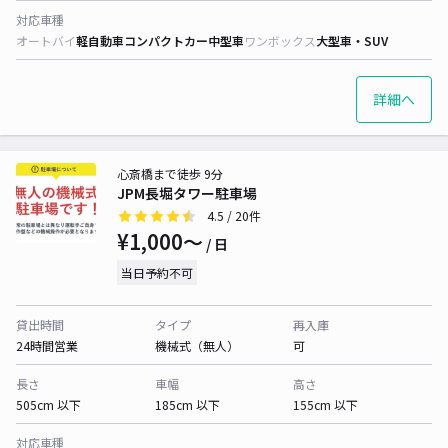
対応車種
オートバイ
軽自動車
コンパクトカー
中型車
ワンボックス
大型車・SUV
詳細へ
心斎橋まで徒歩 9分
JPM長堀タワー駐車場
4.5
/ 20件
¥1,000〜
/ 日
当日予約不可
貸出時間
タイプ
再入庫
24時間営業
機械式（無人）
可
長さ
車幅
高さ
505cm 以下
185cm 以下
155cm 以下
対応車種