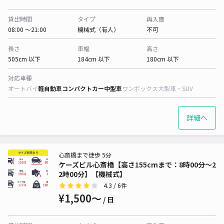
貸出時間
タイプ
再入庫
08:00 〜21:00
機械式（有人）
不可
長さ
車幅
高さ
505cm 以下
184cm 以下
180cm 以下
対応車種
オートバイ
軽自動車
コンパクトカー
中型車
ワンボックス
大型車・SUV
詳細へ
心斎橋まで徒歩 5分
ケーズビル心斎橋【高さ155cmまで：8時00分～2
2時00分】【機械式】
4.3
/ 6件
¥1,500〜
/ 日