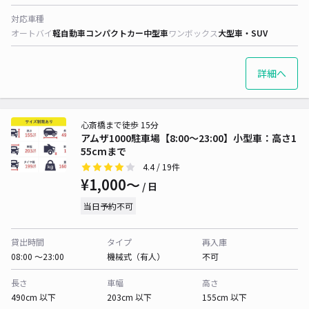
対応車種
オートバイ
軽自動車
コンパクトカー
中型車
ワンボックス
大型車・SUV
詳細へ
心斎橋まで徒歩 15分
アムザ1000駐車場【8:00〜23:00】小型車：高さ1
55cmまで
4.4
/ 19件
¥1,000〜
/ 日
当日予約不可
貸出時間
タイプ
再入庫
08:00 〜23:00
機械式（有人）
不可
長さ
車幅
高さ
490cm 以下
203cm 以下
155cm 以下