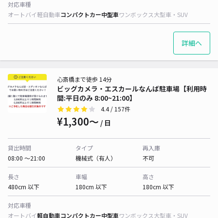
対応車種
オートバイ
軽自動車
コンパクトカー
中型車
ワンボックス
大型車・SUV
詳細へ
心斎橋まで徒歩 14分
ビッグカメラ・エスカールなんば駐車場【利用時
間:平日のみ 8:00~21:00】
4.4
/ 157件
¥1,300〜
/ 日
貸出時間
タイプ
再入庫
08:00 〜21:00
機械式（有人）
不可
長さ
車幅
高さ
480cm 以下
180cm 以下
180cm 以下
対応車種
オートバイ
軽自動車
コンパクトカー
中型車
ワンボックス
大型車・SUV