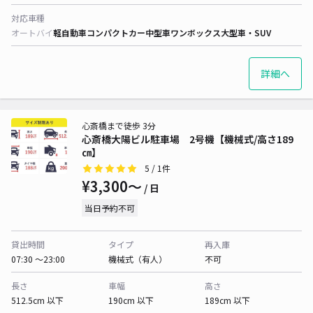
対応車種
オートバイ
軽自動車
コンパクトカー
中型車
ワンボックス
大型車・SUV
詳細へ
心斎橋まで徒歩 3分
心斎橋大陽ビル駐車場 2号機【機械式/高さ189
㎝】
5
/ 1件
¥3,300〜
/ 日
当日予約不可
貸出時間
タイプ
再入庫
07:30 〜23:00
機械式（有人）
不可
長さ
車幅
高さ
512.5cm 以下
190cm 以下
189cm 以下