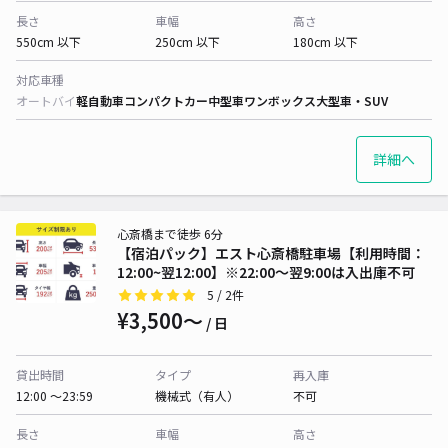
長さ
車幅
高さ
550cm 以下
250cm 以下
180cm 以下
対応車種
オートバイ
軽自動車
コンパクトカー
中型車
ワンボックス
大型車・SUV
詳細へ
心斎橋まで徒歩 6分
【宿泊パック】エスト心斎橋駐車場【利用時間：
12:00~翌12:00】※22:00～翌9:00は入出庫不可
5
/ 2件
¥3,500〜
/ 日
貸出時間
タイプ
再入庫
12:00 〜23:59
機械式（有人）
不可
長さ
車幅
高さ