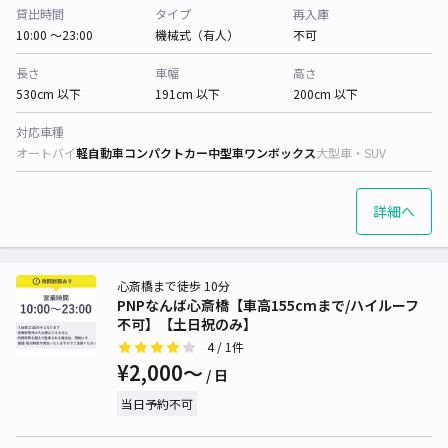
貸出時間
タイプ
再入庫
10:00 〜23:00
機械式（有人）
不可
長さ
車幅
高さ
530cm 以下
191cm 以下
200cm 以下
対応車種
オートバイ
軽自動車
コンパクトカー
中型車
ワンボックス
大型車・SUV
詳細へ
心斎橋まで徒歩 10分
PNPなんば心斎橋【車高155cmまで/ハイルーフ
不可】【土日祝のみ】
4
/ 1件
¥2,000〜
/ 日
当日予約不可