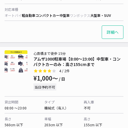
対応車種
オートバイ
軽自動車
コンパクトカー
中型車
ワンボックス
大型車・SUV
詳細へ
心斎橋まで徒歩 15分
アムザ1000駐車場【8:00〜23:00】中型車・コン
パクトカーのみ：高さ155cmまで
4
/ 2件
¥1,000〜
/ 日
当日予約不可
貸出時間
タイプ
再入庫
08:00 〜23:00
機械式（有人）
不可
長さ
車幅
高さ
560cm 以下
203cm 以下
155cm 以下