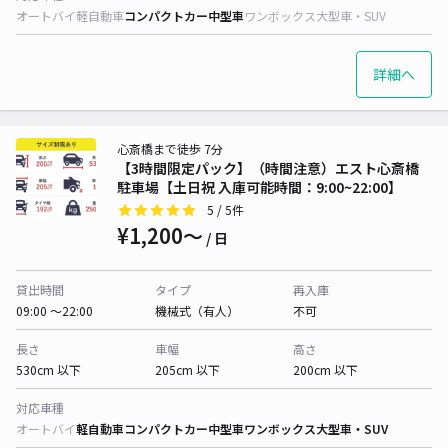
オートバイ
軽自動車
コンパクトカー
中型車
ワンボックス
大型車・SUV
詳細へ
心斎橋まで徒歩 7分
【3時間限定パック】（時間注意）エスト心斎橋
駐車場【土日祝 入庫可能時間：9:00~22:00】
5
/ 5件
¥1,200〜
/ 日
貸出時間
タイプ
再入庫
09:00 〜22:00
機械式（有人）
不可
長さ
車幅
高さ
530cm 以下
205cm 以下
200cm 以下
対応車種
オートバイ
軽自動車
コンパクトカー
中型車
ワンボックス
大型車・SUV