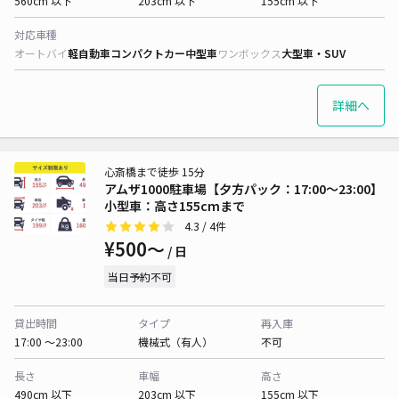
560cm 以下
203cm 以下
155cm 以下
対応車種
オートバイ
軽自動車
コンパクトカー
中型車
ワンボックス
大型車・SUV
詳細へ
心斎橋まで徒歩 15分
アムザ1000駐車場【夕方パック：17:00～23:00】
小型車：高さ155cmまで
4.3
/ 4件
¥500〜
/ 日
当日予約不可
貸出時間
タイプ
再入庫
17:00 〜23:00
機械式（有人）
不可
長さ
車幅
高さ
490cm 以下
203cm 以下
155cm 以下