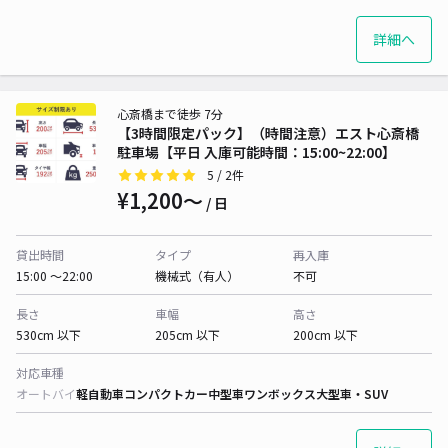
詳細へ
心斎橋まで徒歩 7分
【3時間限定パック】（時間注意）エスト心斎橋
駐車場【平日 入庫可能時間：15:00~22:00】
5
/ 2件
¥1,200〜
/ 日
貸出時間
タイプ
再入庫
15:00 〜22:00
機械式（有人）
不可
長さ
車幅
高さ
530cm 以下
205cm 以下
200cm 以下
対応車種
オートバイ
軽自動車
コンパクトカー
中型車
ワンボックス
大型車・SUV