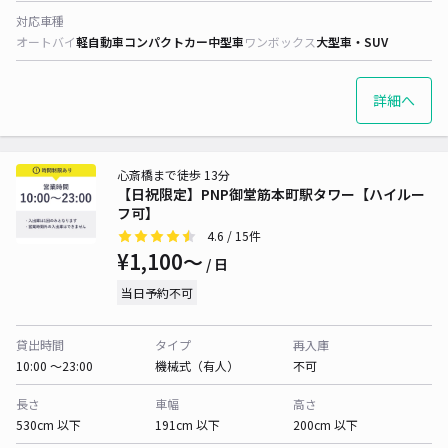
対応車種
オートバイ
軽自動車
コンパクトカー
中型車
ワンボックス
大型車・SUV
詳細へ
心斎橋まで徒歩 13分
【日祝限定】PNP御堂筋本町駅タワー【ハイルー
フ可】
4.6
/ 15件
¥1,100〜
/ 日
当日予約不可
貸出時間
タイプ
再入庫
10:00 〜23:00
機械式（有人）
不可
長さ
車幅
高さ
530cm 以下
191cm 以下
200cm 以下