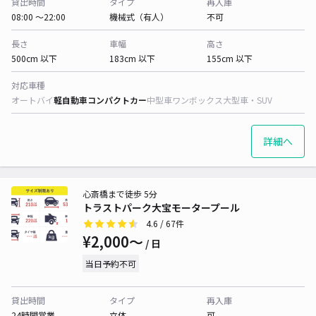
貸出時間
タイプ
再入庫
08:00 〜22:00
機械式（有人）
不可
長さ
車幅
高さ
500cm 以下
183cm 以下
155cm 以下
対応車種
オートバイ
軽自動車
コンパクトカー
中型車
ワンボックス
大型車・SUV
詳細へ
心斎橋まで徒歩 5分
トラストパーク大宝モータープール
4.6
/ 67件
¥2,000〜
/ 日
当日予約不可
貸出時間
タイプ
再入庫
24時間営業
立体
可