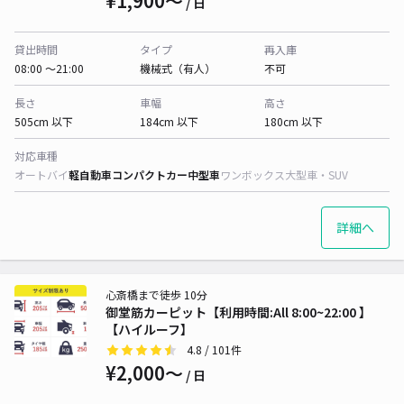
¥1,900〜
/ 日
貸出時間
タイプ
再入庫
08:00 〜21:00
機械式（有人）
不可
長さ
車幅
高さ
505cm 以下
184cm 以下
180cm 以下
対応車種
オートバイ
軽自動車
コンパクトカー
中型車
ワンボックス
大型車・SUV
詳細へ
心斎橋まで徒歩 10分
御堂筋カーピット【利用時間:All 8:00~22:00 】
【ハイルーフ】
4.8
/ 101件
¥2,000〜
/ 日