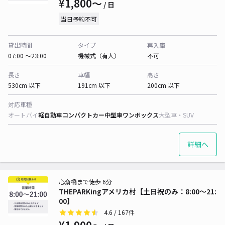
¥1,800〜
/ 日
当日予約不可
貸出時間
タイプ
再入庫
07:00 〜23:00
機械式（有人）
不可
長さ
車幅
高さ
530cm 以下
191cm 以下
200cm 以下
対応車種
オートバイ
軽自動車
コンパクトカー
中型車
ワンボックス
大型車・SUV
詳細へ
心斎橋まで徒歩 6分
THEPARKingアメリカ村【土日祝のみ：8:00～21:
00】
4.6
/ 167件