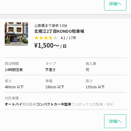
詳細へ
心斎橋まで徒歩 13分
北堀江2丁目KONDO駐車場
4.1
/ 17件
¥1,500〜
/ 日
貸出時間
タイプ
再入庫
24時間営業
平置き
可
長さ
車幅
高さ
460cm 以下
180cm 以下
155cm 以下
対応車種
オートバイ
軽自動車
コンパクトカー
中型車
ワンボックス
大型車・SUV
詳細へ