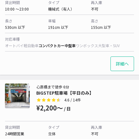
貸出時間
タイプ
再入庫
10:00 〜23:00
機械式（有人）
不可
長さ
車幅
高さ
530cm 以下
191cm 以下
155cm 以下
対応車種
オートバイ
軽自動車
コンパクトカー
中型車
ワンボックス
大型車・SUV
詳細へ
心斎橋まで徒歩 6分
BIGSTEP駐車場【平日のみ】
4.6
/ 14件
¥2,200〜
/ 日
貸出時間
タイプ
再入庫
24時間営業
立体
不可