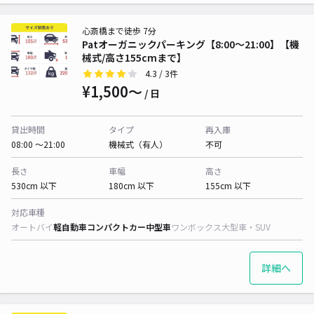
心斎橋まで徒歩 7分
Patオーガニックパーキング【8:00〜21:00】【機
械式/高さ155cmまで】
4.3
/ 3件
¥1,500〜
/ 日
貸出時間
タイプ
再入庫
08:00 〜21:00
機械式（有人）
不可
長さ
車幅
高さ
530cm 以下
180cm 以下
155cm 以下
対応車種
オートバイ
軽自動車
コンパクトカー
中型車
ワンボックス
大型車・SUV
詳細へ