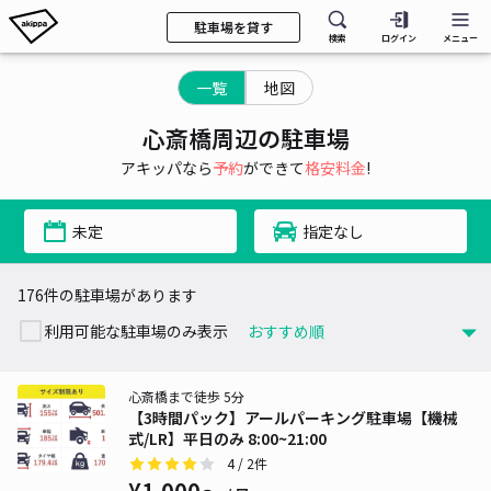
駐車場を貸す
検索
ログイン
メニュー
一覧
地図
心斎橋周辺の駐車場
アキッパなら
予約
ができて
格安料金
!
未定
指定なし
176件の駐車場があります
利用可能な駐車場のみ表示
心斎橋まで徒歩 5分
【3時間パック】アールパーキング駐車場【機械
式/LR】平日のみ 8:00~21:00
4
/ 2件