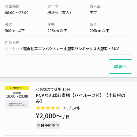
貸出時間
タイプ
再入庫
08:00 〜22:00
機械式（有人）
不可
長さ
車幅
高さ
500cm 以下
205cm 以下
205cm 以下
対応車種
オートバイ
軽自動車
コンパクトカー
中型車
ワンボックス
大型車・SUV
詳細へ
心斎橋まで徒歩 10分
PNPなんば心斎橋【ハイルーフ可】【土日祝の
み】
4.5
/ 14件
¥2,000〜
/ 日
当日予約不可