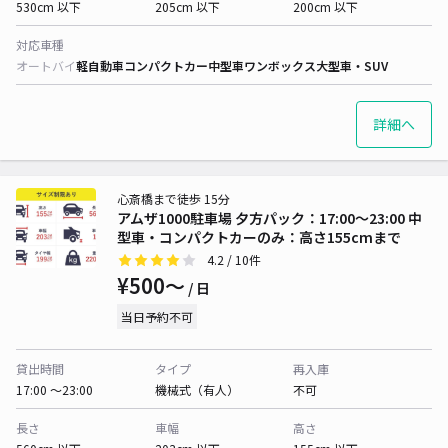
530cm 以下
205cm 以下
200cm 以下
対応車種
オートバイ
軽自動車
コンパクトカー
中型車
ワンボックス
大型車・SUV
詳細へ
心斎橋まで徒歩 15分
アムザ1000駐車場 夕方パック：17:00～23:00 中
型車・コンパクトカーのみ：高さ155cmまで
4.2
/ 10件
¥500〜
/ 日
当日予約不可
貸出時間
タイプ
再入庫
17:00 〜23:00
機械式（有人）
不可
長さ
車幅
高さ