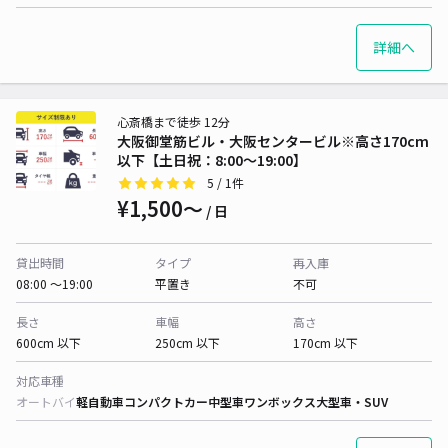
詳細へ
心斎橋まで徒歩 12分
大阪御堂筋ビル・大阪センタービル※高さ170cm
以下【土日祝：8:00～19:00】
5
/ 1件
¥1,500〜
/ 日
貸出時間
タイプ
再入庫
08:00 〜19:00
平置き
不可
長さ
車幅
高さ
600cm 以下
250cm 以下
170cm 以下
対応車種
オートバイ
軽自動車
コンパクトカー
中型車
ワンボックス
大型車・SUV