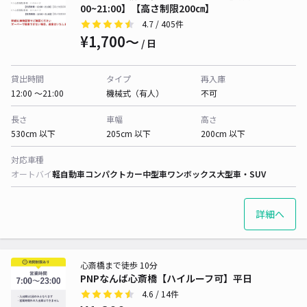
00~21:00】【高さ制限200㎝】
4.7
/ 405件
¥1,700〜
/ 日
貸出時間
タイプ
再入庫
12:00 〜21:00
機械式（有人）
不可
長さ
車幅
高さ
530cm 以下
205cm 以下
200cm 以下
対応車種
オートバイ
軽自動車
コンパクトカー
中型車
ワンボックス
大型車・SUV
詳細へ
心斎橋まで徒歩 10分
PNPなんば心斎橋【ハイルーフ可】平日
4.6
/ 14件