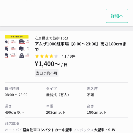
詳細へ
心斎橋まで徒歩 15分
アムザ1000駐車場【8:00〜23:00】高さ180cmま
で
4.1
/ 9件
¥1,400〜
/ 日
当日予約不可
貸出時間
タイプ
再入庫
08:00 〜23:00
機械式（有人）
不可
長さ
車幅
高さ
490cm 以下
203cm 以下
180cm 以下
対応車種
オートバイ
軽自動車
コンパクトカー
中型車
ワンボックス
大型車・SUV