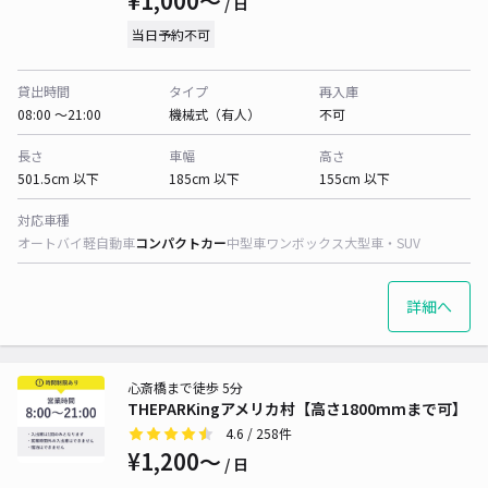
¥1,000〜
/ 日
当日予約不可
貸出時間
タイプ
再入庫
08:00 〜21:00
機械式（有人）
不可
長さ
車幅
高さ
501.5cm 以下
185cm 以下
155cm 以下
対応車種
オートバイ
軽自動車
コンパクトカー
中型車
ワンボックス
大型車・SUV
詳細へ
心斎橋まで徒歩 5分
THEPARKingアメリカ村【高さ1800mmまで可】
4.6
/ 258件
¥1,200〜
/ 日