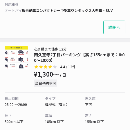
対応車種
オートバイ
軽自動車
コンパクトカー
中型車
ワンボックス
大型車・SUV
詳細へ
心斎橋まで徒歩 12分
南久宝寺2丁目パーキング【高さ155cmまで：8:0
0〜20:00】
4.4
/ 12件
¥1,300〜
/ 日
当日予約不可
貸出時間
タイプ
再入庫
08:00 〜20:00
機械式（有人）
不可
長さ
車幅
高さ
500cm 以下
185cm 以下
155cm 以下