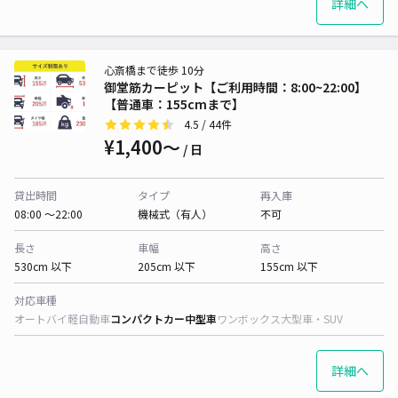
詳細へ
心斎橋まで徒歩 10分
御堂筋カーピット【ご利用時間：8:00~22:00】
【普通車：155cmまで】
4.5
/ 44件
¥1,400〜
/ 日
貸出時間
タイプ
再入庫
08:00 〜22:00
機械式（有人）
不可
長さ
車幅
高さ
530cm 以下
205cm 以下
155cm 以下
対応車種
オートバイ
軽自動車
コンパクトカー
中型車
ワンボックス
大型車・SUV
詳細へ