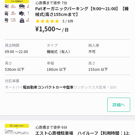
心斎橋まで徒歩 7分
Patオーガニックパーキング【9:00〜21:00】【機
械式/高さ155cmまで】
5
/ 6件
¥1,500〜
/ 日
貸出時間
タイプ
再入庫
09:00 〜21:00
機械式（有人）
不可
長さ
車幅
高さ
530cm 以下
180cm 以下
155cm 以下
対応車種
オートバイ
軽自動車
コンパクトカー
中型車
ワンボックス
大型車・SUV
詳細へ
心斎橋まで徒歩 6分
エスト心斎橋駐車場 ハイルーフ【利用時間：12: