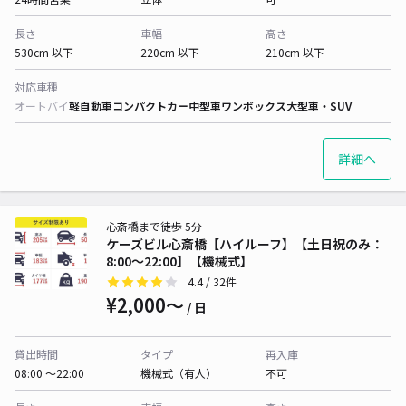
長さ
車幅
高さ
530cm 以下
220cm 以下
210cm 以下
対応車種
オートバイ
軽自動車
コンパクトカー
中型車
ワンボックス
大型車・SUV
詳細へ
心斎橋まで徒歩 5分
ケーズビル心斎橋【ハイルーフ】【土日祝のみ：
8:00～22:00】【機械式】
4.4
/ 32件
¥2,000〜
/ 日
貸出時間
タイプ
再入庫
08:00 〜22:00
機械式（有人）
不可