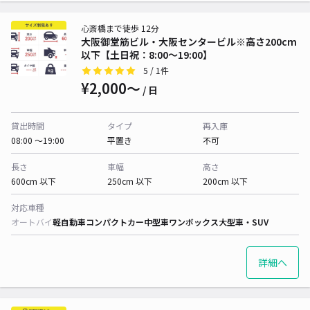
心斎橋まで徒歩 12分
大阪御堂筋ビル・大阪センタービル※高さ200cm
以下【土日祝：8:00～19:00】
5
/ 1件
¥2,000〜
/ 日
貸出時間
タイプ
再入庫
08:00 〜19:00
平置き
不可
長さ
車幅
高さ
600cm 以下
250cm 以下
200cm 以下
対応車種
オートバイ
軽自動車
コンパクトカー
中型車
ワンボックス
大型車・SUV
詳細へ