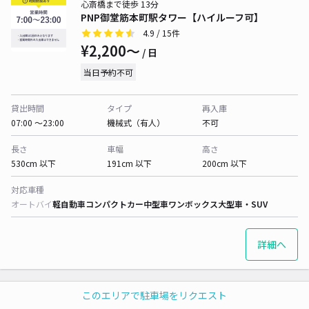
心斎橋まで徒歩 13分
PNP御堂筋本町駅タワー【ハイルーフ可】
4.9
/ 15件
¥2,200〜
/ 日
当日予約不可
貸出時間
タイプ
再入庫
07:00 〜23:00
機械式（有人）
不可
長さ
車幅
高さ
530cm 以下
191cm 以下
200cm 以下
対応車種
オートバイ
軽自動車
コンパクトカー
中型車
ワンボックス
大型車・SUV
詳細へ
このエリアで駐車場をリクエスト
心斎橋まで徒歩 11分