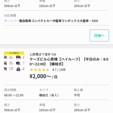
長さ
車幅
高さ
500cm 以下
183cm 以下
205cm 以下
対応車種
オートバイ
軽自動車
コンパクトカー
中型車
ワンボックス
大型車・SUV
詳細へ
心斎橋まで徒歩 5分
ケーズビル心斎橋【ハイルーフ】【平日のみ：8:0
0～22:00】【機械式】
4.7
/ 18件
¥2,000〜
/ 日
貸出時間
タイプ
再入庫
08:00 〜22:00
機械式（有人）
不可
長さ
車幅
高さ
500cm 以下
183cm 以下
205cm 以下