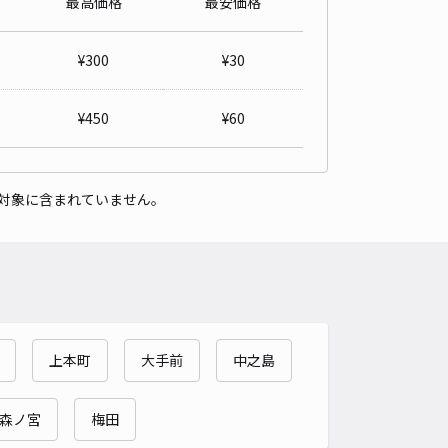
最高価格
最安価格
詳細へ
¥
300
¥
30
ストパーク大宝モータープール
心斎橋まで徒歩 5分
¥
450
¥
60
4.6
/ 67件
,000〜
/ 日
予約不可
対象に含まれていません。
時間
24時間営業
タイプ
立体
再入庫
可
530cm 以下
車幅
220cm 以下
高さ
210cm 以下
車種
オートバイ
軽自動車
コンパクトカー
中型車
ワンボックス
大型車・SUV
上本町
大手前
中之島
詳細へ
森ノ宮
梅田
ズビル心斎橋【ハイルーフ】【土日祝のみ：8:00～22:00】【機械