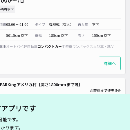
,000〜
/ 日
予約不可
¥ 1,000~
時間
08:00 〜21:00
タイプ
機械式（有人）
再入庫
不可
0~
501.5cm 以下
車幅
185cm 以下
高さ
155cm 以下
車種
オートバイ
軽自動車
コンパクトカー
中型車
ワンボックス
大型車・SUV
詳細へ
EPARKingアメリカ村【高さ1800mmまで可】
心斎橋まで徒歩 5分
4.6
/ 258件
,200〜
/ 日
アアプリです
可能です。
時間
08:00 〜21:00
タイプ
機械式（有人）
再入庫
不可
かります。