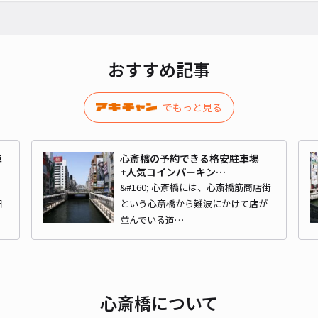
式】
¥2
おすすめ記事
貸出
でもっと見る
長さ
対応
車
心斎橋の予約できる格安駐車場
+人気コインパーキン…
あ
&#160; 心斎橋には、心斎橋筋商店街
日
という心斎橋から難波にかけて店が
並んでいる道…
ケー
式】
心斎橋について
¥2