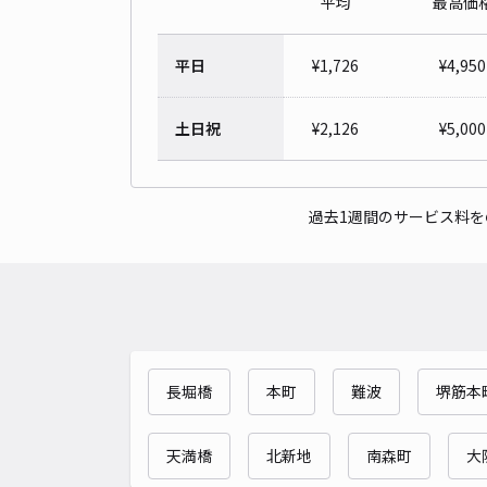
平均
最高価
平日
¥
1,726
¥
4,950
土日祝
¥
2,126
¥
5,000
過去1週間のサービス料
長堀橋
本町
難波
堺筋本
天満橋
北新地
南森町
大