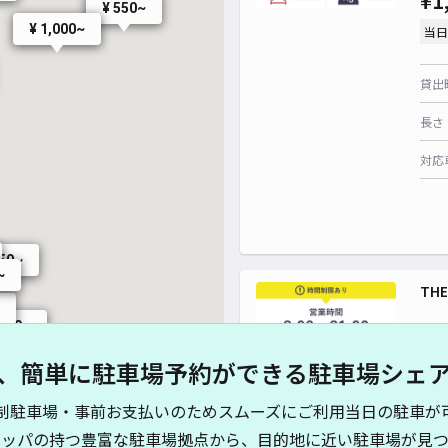
¥1
¥ 550~
¥ 1,000~
当日
¥ 880~
貸出
¥ 4,95
¥ 900~
¥ 1,490~
長さ
対応
550~
~
TH
~
,300~
¥1
、簡単に駐車場予約ができる駐車場シェ
¥ 1,300~
2,500~
制駐車場・事前お支払いのためスムーズにご利用当日の駐車が
貸出
キッパの持つ豊富な駐車場拠点から、目的地に近い駐車場が見つ