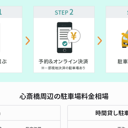
長さ
¥ 900~
¥ 700~
対応
ケー
式】
¥1
貸出
心斎橋周辺の駐車場料金相場
長さ
場
時間貸し駐
対応