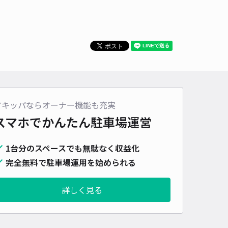
車種
オートバイ
軽自動車
コンパクトカー
中型車
ワンボックス
大型車・SUV
詳細へ
M長堀タワー駐車場
心斎橋まで徒歩 9分
アキッパならオーナー機能も充実
4.5
/ 20件
,000〜
スマホでかんたん
駐車場運営
/ 日
予約不可
1台分のスペースでも無駄なく収益化
時間
24時間営業
タイプ
機械式（無人）
再入庫
可
完全無料で駐車場運用を始められる
505cm 以下
車幅
185cm 以下
高さ
155cm 以下
詳しく見る
車種
オートバイ
軽自動車
コンパクトカー
中型車
ワンボックス
大型車・SUV
詳細へ