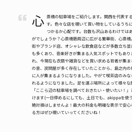
心
斎橋の駐車場をご紹介します。関西を代表す
す。色々な店を覗いて買い物をしているうち
つかるか心配です。台数も沢山あるわけではあ
がでしょうか？心斎橋筋周辺に広がる繁華街、心斎橋
街やブランド店、オシャレな飲食店などが多数立ち並
も多くあり、音楽好きが集まる人気スポットでもあり
れ、今現在も衣類や雑貨などを買い求める若者が集まる
の昔、炭問屋が多く存在していたことから、島之内の
に人が集まるようになりました。やがて喫茶店のみな
れるようになりました。足を運ぶ場所によって様々な
「ここら辺の駐車場を調べておきたい・使いたい！」と
けます(一日停めるにしても、土日でも、akippaを
絶対損はしませんよ！最大の料金も明確な表示で安心
る方はぜひ覗いていってくださいね！