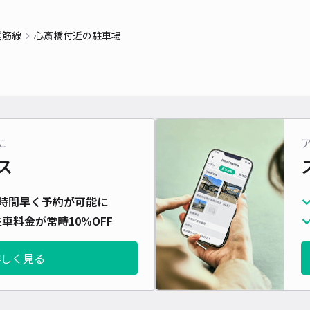
対応
堂筋線
心斎橋付近の駐車場
JP
に
¥1
ス
当日
時間早く予約が可能に
貸出
車料金が常時10%OFF
長さ
詳しく見る
対応