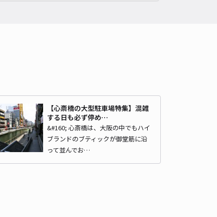
心斎橋まで徒歩 5分
4.4
/ 32件
,000〜
/ 日
時間
08:00 〜22:00
タイプ
機械式（有人）
再入庫
不可
500cm 以下
車幅
183cm 以下
高さ
205cm 以下
車種
オートバイ
軽自動車
コンパクトカー
中型車
ワンボックス
大型車・SUV
【心斎橋の大型駐車場特集】混雑
する日も必ず停め…
&#160; 心斎橋は、大阪の中でもハイ
詳細へ
ブランドのブティックが御堂筋に沿
って並んでお…
ズビル心斎橋【ハイルーフ】【平日のみ：8:00～22:00】【機械
心斎橋まで徒歩 5分
4.7
/ 18件
,000〜
/ 日