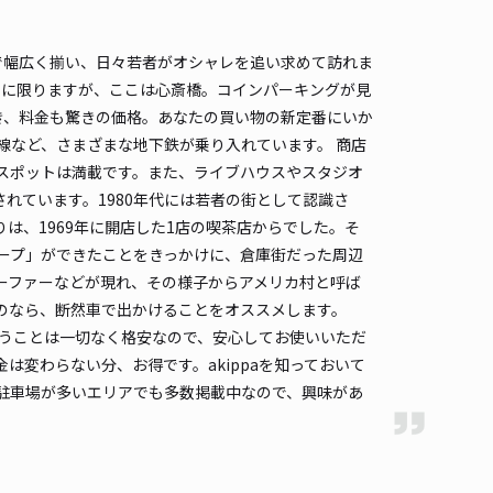
時間
08:00 〜22:00
タイプ
機械式（有人）
再入庫
不可
で幅広く揃い、日々若者がオシャレを追い求めて訪れま
500cm 以下
車幅
183cm 以下
高さ
205cm 以下
車に限りますが、ここは心斎橋。コインパーキングが見
でき、料金も驚きの価格。あなたの買い物の新定番にいか
車種
オートバイ
軽自動車
コンパクトカー
中型車
ワンボックス
大型車・SUV
線など、さまざまな地下鉄が乗り入れています。 商店
スポットは満載です。また、ライブハウスやスタジオ
詳細へ
れています。1980年代には若者の街として認識さ
は、1969年に開店した1店の喫茶店からでした。そ
ープ」ができたことをきっかけに、倉庫街だった周辺
橋大陽ビル駐車場 2号機【機械式/高さ189㎝】
ーファーなどが現れ、その様子からアメリカ村と呼ば
心斎橋まで徒歩 3分
のなら、断然車で出かけることをオススメします。
5
/ 1件
いうことは一切なく格安なので、安心してお使いいただ
,300〜
/ 日
は変わらない分、お得です。akippaを知っておいて
予約不可
駐車場が多いエリアでも多数掲載中なので、興味があ
時間
07:30 〜23:00
タイプ
機械式（有人）
再入庫
不可
512.5cm 以下
車幅
190cm 以下
高さ
189cm 以下