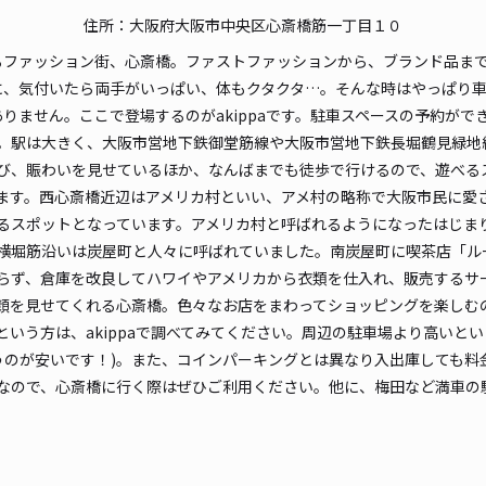
住所：大阪府大阪市中央区心斎橋筋一丁目１０
貸出
るファッション街、心斎橋。ファストファッションから、ブランド品ま
長さ
に、気付いたら両手がいっぱい、体もクタクタ…。そんな時はやっぱり
りません。ここで登場するのがakippaです。駐車スペースの予約が
対応
。駅は大きく、大阪市営地下鉄御堂筋線や大阪市営地下鉄長堀鶴見緑地
び、賑わいを見せているほか、なんばまでも徒歩で行けるので、遊べる
ます。西心斎橋近辺はアメリカ村といい、アメ村の略称で大阪市民に愛さ
スポットとなっています。アメリカ村と呼ばれるようになったはじまり
横堀筋沿いは炭屋町と人々に呼ばれていました。南炭屋町に喫茶店「ル
心斎
らず、倉庫を改良してハワイやアメリカから衣類を仕入れ、販売するサ
顔を見せてくれる心斎橋。色々なお店をまわってショッピングを楽しむ
いう方は、akippaで調べてみてください。周辺の駐車場より高いと
¥3
使うのが安いです！)。また、コインパーキングとは異なり入出庫しても料金
当日
なので、心斎橋に行く際はぜひご利用ください。他に、梅田など満車の
貸出
長さ