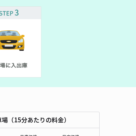
505cm 以下
車幅
184cm 以下
高さ
180cm 以下
車種
オートバイ
軽自動車
コンパクトカー
中型車
ワンボックス
大型車・SUV
詳細へ
ズビル心斎橋【高さ155cmまで：8時00分～22時00分】【機械
心斎橋まで徒歩 5分
4.3
/ 6件
,500〜
/ 日
時間
08:00 〜22:00
タイプ
機械式（有人）
再入庫
不可
500cm 以下
車幅
183cm 以下
高さ
155cm 以下
車場（15分あたりの料金）
車種
オートバイ
軽自動車
コンパクトカー
中型車
ワンボックス
大型車・SUV