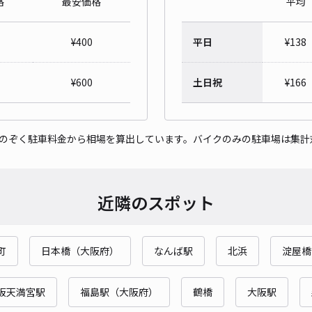
格
最安価格
平均
¥
400
平日
¥
138
トラ
¥
600
土日祝
¥
166
¥2
当日
をのぞく駐車料金から相場を算出しています。バイクのみの駐車場は集計
貸出
長さ
近隣のスポット
対応
町
日本橋（大阪府）
なんば駅
北浜
淀屋橋
阪天満宮駅
福島駅（大阪府）
鶴橋
大阪駅
ケー