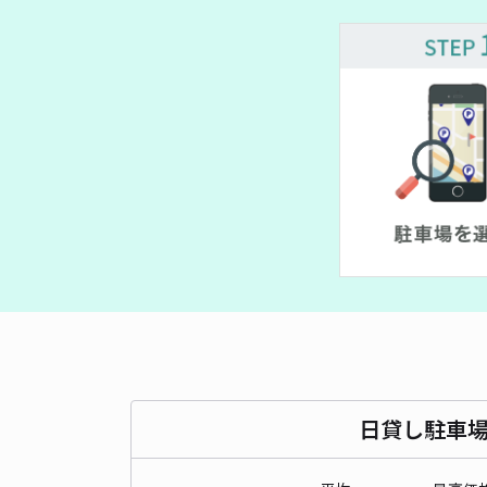
¥ 800~
600~
日貸し駐車