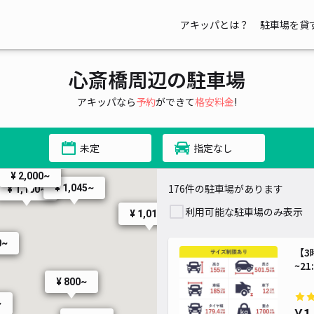
¥ 1,000~
アキッパとは？
駐車場を貸
¥ 1,500~
¥ 2,000~
¥ 1,500~
心斎橋周辺の駐車場
2,000~
アキッパなら
予約
ができて
格安料金
!
¥ 1,800~
未定
指定なし
1,100~
¥ 2,000~
176件の駐車場があります
¥ 1,045~
¥ 1,100~
利用可能な駐車場のみ表示
¥ 1,018~
0~
【3
~21
¥ 800~
~