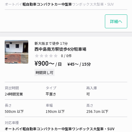
オートバイ
軽自動車
コンパクトカー
中型車
ワンボックス
大型車・SUV
詳細へ
新大阪まで徒歩 17分
西中島南方駅徒歩6分駐車場
0
/ 0件
¥900〜
/ 日
¥45〜 / 15分
時間貸し可
貸出時間
タイプ
再入庫
24時間営業
平置き
可
長さ
車幅
高さ
500cm 以下
190cm 以下
256.7cm 以下
対応車種
オートバイ
軽自動車
コンパクトカー
中型車
ワンボックス
大型車・SUV