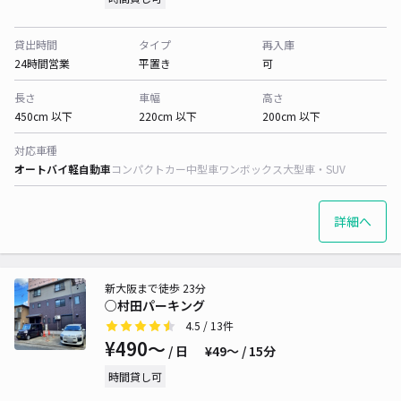
貸出時間
タイプ
再入庫
24時間営業
平置き
可
長さ
車幅
高さ
450cm 以下
220cm 以下
200cm 以下
対応車種
オートバイ
軽自動車
コンパクトカー
中型車
ワンボックス
大型車・SUV
詳細へ
新大阪まで徒歩 23分
○村田パーキング
4.5
/ 13件
¥490〜
/ 日
¥49〜 / 15分
時間貸し可