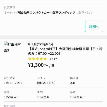
対応車種
オートバイ
軽自動車
コンパクトカー
中型車
ワンボックス
大型車・SUV
詳細へ
新大阪まで徒歩 6分
【高さ155cm以下】大阪回生病院駐車場【日・祝
のみ：07:00～22:00】
5
/ 1件
¥1,300〜
/ 日
貸出時間
タイプ
再入庫
07:00 〜22:00
機械式（有人）
不可
長さ
車幅
高さ
505cm 以下
185cm 以下
155cm 以下
対応車種