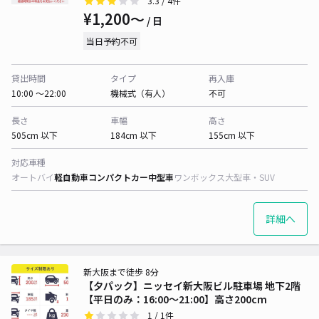
3.3
/ 4件
¥1,200〜
/ 日
当日予約不可
貸出時間
タイプ
再入庫
10:00 〜22:00
機械式（有人）
不可
長さ
車幅
高さ
505cm 以下
184cm 以下
155cm 以下
対応車種
オートバイ
軽自動車
コンパクトカー
中型車
ワンボックス
大型車・SUV
詳細へ
新大阪まで徒歩 8分
【夕パック】ニッセイ新大阪ビル駐車場 地下2階
【平日のみ：16:00～21:00】高さ200cm
1
/ 1件