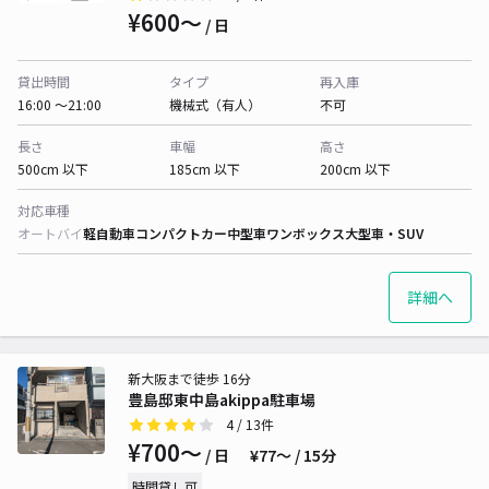
¥600〜
/ 日
貸出時間
タイプ
再入庫
16:00 〜21:00
機械式（有人）
不可
長さ
車幅
高さ
500cm 以下
185cm 以下
200cm 以下
対応車種
オートバイ
軽自動車
コンパクトカー
中型車
ワンボックス
大型車・SUV
詳細へ
新大阪まで徒歩 16分
豊島邸東中島akippa駐車場
4
/ 13件
¥700〜
/ 日
¥77〜 / 15分
時間貸し可