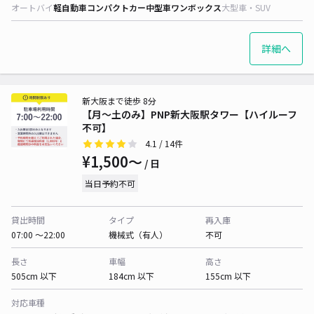
オートバイ
軽自動車
コンパクトカー
中型車
ワンボックス
大型車・SUV
詳細へ
新大阪まで徒歩 8分
【月～土のみ】PNP新大阪駅タワー【ハイルーフ
不可】
4.1
/ 14件
¥1,500〜
/ 日
当日予約不可
貸出時間
タイプ
再入庫
07:00 〜22:00
機械式（有人）
不可
長さ
車幅
高さ
505cm 以下
184cm 以下
155cm 以下
対応車種