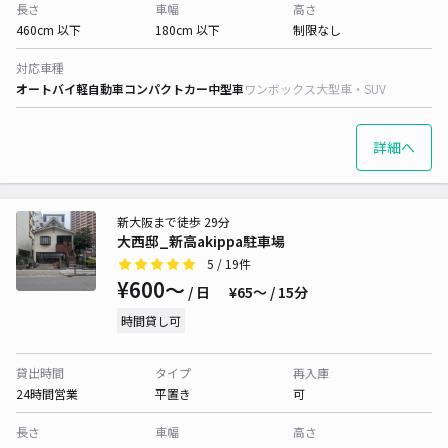
長さ
車幅
高さ
460cm 以下
180cm 以下
制限なし
対応車種
オートバイ
軽自動車
コンパクトカー
中型車
ワンボックス
大型車・SUV
詳細へ
新大阪まで徒歩 29分
大西邸_新高akippa駐車場
5
/ 19件
¥600〜
/ 日
¥65〜 / 15分
時間貸し可
貸出時間
タイプ
再入庫
24時間営業
平置き
可
長さ
車幅
高さ