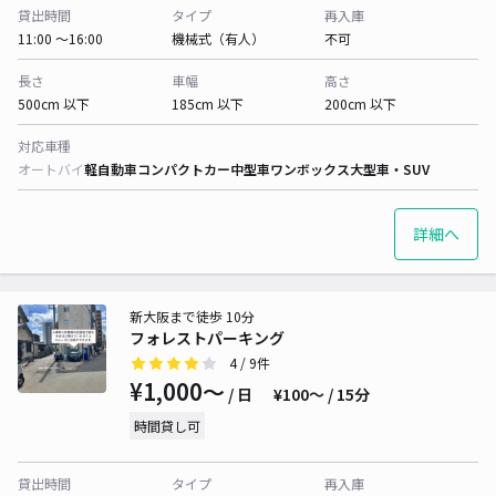
貸出時間
タイプ
再入庫
11:00 〜16:00
機械式（有人）
不可
長さ
車幅
高さ
500cm 以下
185cm 以下
200cm 以下
対応車種
オートバイ
軽自動車
コンパクトカー
中型車
ワンボックス
大型車・SUV
詳細へ
新大阪まで徒歩 10分
フォレストパーキング
4
/ 9件
¥1,000〜
/ 日
¥100〜 / 15分
時間貸し可
貸出時間
タイプ
再入庫