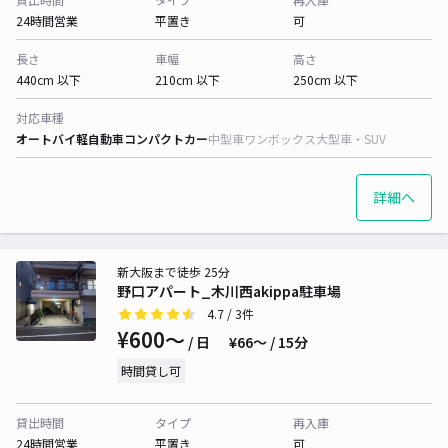
24時間営業
平置き
可
長さ
車幅
高さ
440cm 以下
210cm 以下
250cm 以下
対応車種
オートバイ
軽自動車
コンパクトカー
中型車
ワンボックス
大型車・SUV
詳細へ
新大阪まで徒歩 25分
野口アパート_木川西akippa駐車場
4.7
/ 3件
¥600〜
/ 日
¥66〜 / 15分
時間貸し可
貸出時間
タイプ
再入庫
24時間営業
平置き
可