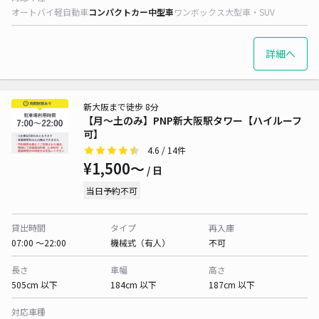
オートバイ
軽自動車
コンパクトカー
中型車
ワンボックス
大型車・SUV
詳細へ
新大阪まで徒歩 8分
【月～土のみ】PNP新大阪駅タワー【ハイルーフ
可】
4.6
/ 14件
¥1,500〜
/ 日
当日予約不可
貸出時間
タイプ
再入庫
07:00 〜22:00
機械式（有人）
不可
長さ
車幅
高さ
505cm 以下
184cm 以下
187cm 以下
対応車種