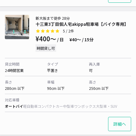
新大阪まで徒歩 28分
十三東3丁目個人宅akippa駐車場【バイク専用】
5
/ 2件
¥400〜
/ 日
¥40〜 / 15分
時間貸し可
貸出時間
タイプ
再入庫
24時間営業
平置き
可
長さ
車幅
高さ
280cm 以下
90cm 以下
250cm 以下
対応車種
オートバイ
軽自動車
コンパクトカー
中型車
ワンボックス
大型車・SUV
詳細へ