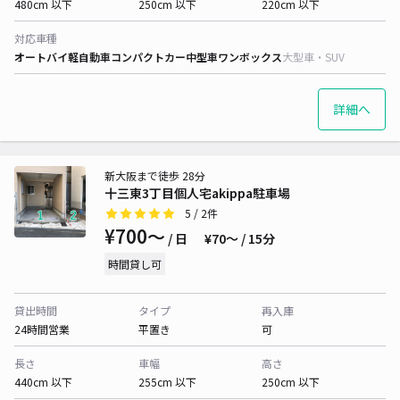
480cm 以下
250cm 以下
220cm 以下
対応車種
オートバイ
軽自動車
コンパクトカー
中型車
ワンボックス
大型車・SUV
詳細へ
新大阪まで徒歩 28分
十三東3丁目個人宅akippa駐車場
5
/ 2件
¥700〜
/ 日
¥70〜 / 15分
時間貸し可
貸出時間
タイプ
再入庫
24時間営業
平置き
可
長さ
車幅
高さ
440cm 以下
255cm 以下
250cm 以下