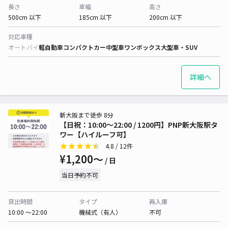
長さ
車幅
高さ
500cm 以下
185cm 以下
200cm 以下
対応車種
オートバイ
軽自動車
コンパクトカー
中型車
ワンボックス
大型車・SUV
詳細へ
新大阪まで徒歩 8分
【日祝：10:00～22:00 / 1200円】PNP新大阪駅タ
ワー【ハイルーフ可】
4.8
/ 12件
¥1,200〜
/ 日
当日予約不可
貸出時間
タイプ
再入庫
10:00 〜22:00
機械式（有人）
不可