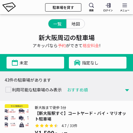
駐車場を貸す
検索
ログイン
メニュー
一覧
地図
新大阪周辺の駐車場
アキッパなら
予約
ができて
格安料金
!
未定
指定なし
43件の駐車場があります
利用可能な駐車場のみ表示
新大阪まで徒歩 5分
【新大阪駅すぐ】コートヤード・バイ・マリオッ
ト駐車場
4.7
/ 33件