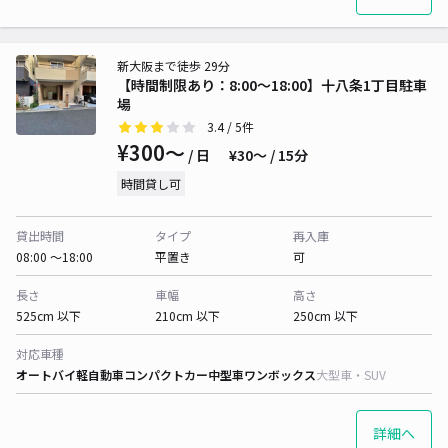
新大阪まで徒歩 29分
【時間制限あり：8:00～18:00】十八条1丁目駐車
場
3.4
/ 5件
¥300〜
/ 日
¥30〜 / 15分
時間貸し可
貸出時間
タイプ
再入庫
08:00 〜18:00
平置き
可
長さ
車幅
高さ
525cm 以下
210cm 以下
250cm 以下
対応車種
オートバイ
軽自動車
コンパクトカー
中型車
ワンボックス
大型車・SUV
詳細へ