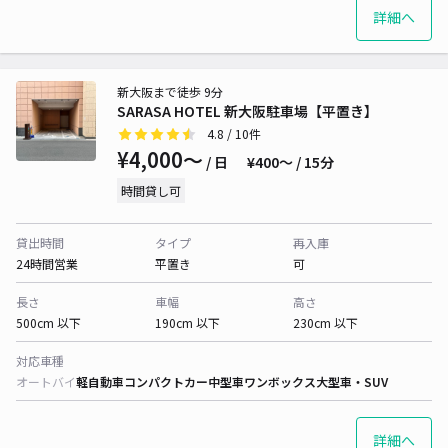
詳細へ
新大阪まで徒歩 9分
SARASA HOTEL 新大阪駐車場【平置き】
4.8
/ 10件
¥4,000〜
/ 日
¥400〜 / 15分
時間貸し可
貸出時間
タイプ
再入庫
24時間営業
平置き
可
長さ
車幅
高さ
500cm 以下
190cm 以下
230cm 以下
対応車種
オートバイ
軽自動車
コンパクトカー
中型車
ワンボックス
大型車・SUV
詳細へ