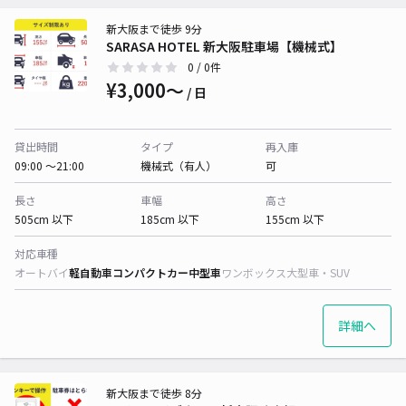
新大阪まで徒歩 9分
SARASA HOTEL 新大阪駐車場【機械式】
0
/ 0件
¥3,000〜
/ 日
貸出時間
タイプ
再入庫
09:00 〜21:00
機械式（有人）
可
長さ
車幅
高さ
505cm 以下
185cm 以下
155cm 以下
対応車種
オートバイ
軽自動車
コンパクトカー
中型車
ワンボックス
大型車・SUV
詳細へ
新大阪まで徒歩 8分