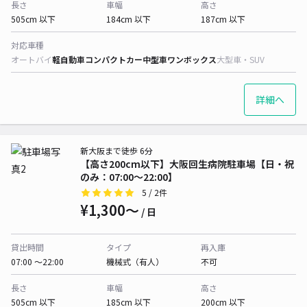
長さ
車幅
高さ
505cm 以下
184cm 以下
187cm 以下
対応車種
オートバイ
軽自動車
コンパクトカー
中型車
ワンボックス
大型車・SUV
詳細へ
新大阪まで徒歩 6分
【高さ200cm以下】大阪回生病院駐車場【日・祝
のみ：07:00～22:00】
5
/ 2件
¥1,300〜
/ 日
貸出時間
タイプ
再入庫
07:00 〜22:00
機械式（有人）
不可
長さ
車幅
高さ
505cm 以下
185cm 以下
200cm 以下