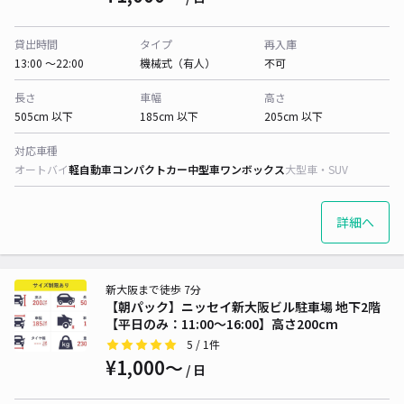
貸出時間
タイプ
再入庫
13:00 〜22:00
機械式（有人）
不可
長さ
車幅
高さ
505cm 以下
185cm 以下
205cm 以下
対応車種
オートバイ
軽自動車
コンパクトカー
中型車
ワンボックス
大型車・SUV
詳細へ
新大阪まで徒歩 7分
【朝パック】ニッセイ新大阪ビル駐車場 地下2階
【平日のみ：11:00～16:00】高さ200cm
5
/ 1件
¥1,000〜
/ 日