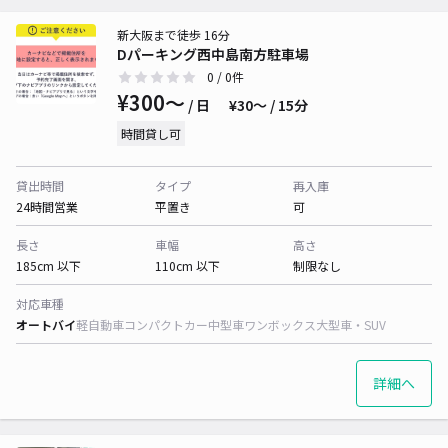
新大阪まで徒歩 16分
Dパーキング西中島南方駐車場
0
/ 0件
¥300〜
/ 日
¥30〜 / 15分
時間貸し可
貸出時間
タイプ
再入庫
24時間営業
平置き
可
長さ
車幅
高さ
185cm 以下
110cm 以下
制限なし
対応車種
オートバイ
軽自動車
コンパクトカー
中型車
ワンボックス
大型車・SUV
詳細へ