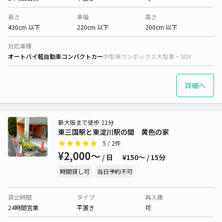
長さ
車幅
高さ
430cm 以下
220cm 以下
200cm 以下
対応車種
オートバイ
軽自動車
コンパクトカー
中型車
ワンボックス
大型車・SUV
詳細へ
新大阪まで徒歩 21分
東三国駅と東淀川駅の間 黄色の家
5
/ 2件
¥2,000〜
/ 日
¥150〜 / 15分
時間貸し可
当日予約不可
貸出時間
タイプ
再入庫
24時間営業
平置き
可