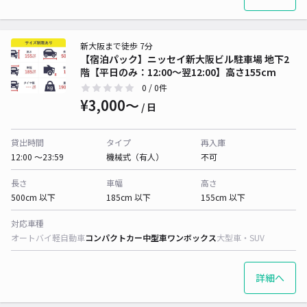
新大阪まで徒歩 7分
【宿泊パック】ニッセイ新大阪ビル駐車場 地下2
階【平日のみ：12:00～翌12:00】高さ155cm
0
/ 0件
¥3,000〜
/ 日
貸出時間
タイプ
再入庫
12:00 〜23:59
機械式（有人）
不可
長さ
車幅
高さ
500cm 以下
185cm 以下
155cm 以下
対応車種
オートバイ
軽自動車
コンパクトカー
中型車
ワンボックス
大型車・SUV
詳細へ