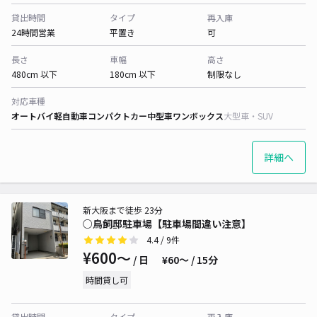
貸出時間
タイプ
再入庫
24時間営業
平置き
可
長さ
車幅
高さ
480cm 以下
180cm 以下
制限なし
対応車種
オートバイ
軽自動車
コンパクトカー
中型車
ワンボックス
大型車・SUV
詳細へ
新大阪まで徒歩 23分
○鳥飼邸駐車場【駐車場間違い注意】
4.4
/ 9件
¥600〜
/ 日
¥60〜 / 15分
時間貸し可
貸出時間
タイプ
再入庫