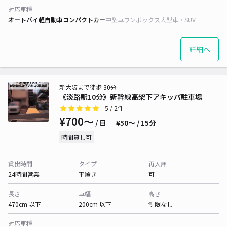
対応車種
オートバイ
軽自動車
コンパクトカー
中型車
ワンボックス
大型車・SUV
詳細へ
新大阪まで徒歩 30分
《淡路駅10分》新幹線高架下アキッパ駐車場
5
/ 2件
¥700〜
/ 日
¥50〜 / 15分
時間貸し可
貸出時間
タイプ
再入庫
24時間営業
平置き
可
長さ
車幅
高さ
470cm 以下
200cm 以下
制限なし
対応車種