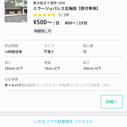
新大阪まで徒歩 34分
ミラージュパレス北梅田【原付専用】
5
/ 2件
¥500〜
/ 日
¥50〜 / 15分
時間貸し可
貸出時間
タイプ
再入庫
24時間営業
平置き
可
長さ
車幅
高さ
180cm 以下
74cm 以下
200cm 以下
対応車種
オートバイ
軽自動車
コンパクトカー
中型車
ワンボックス
大型車・SUV
詳細へ
このエリアで駐車場をリクエスト
新大阪まで徒歩 35分