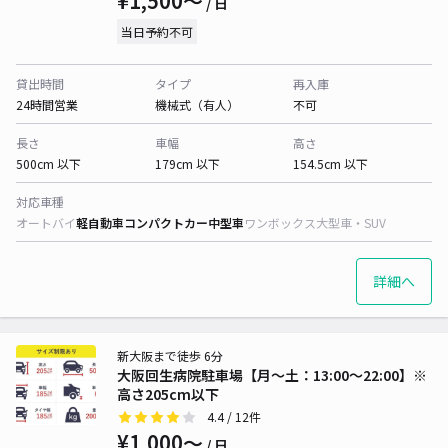
¥1,500〜
/ 日
当日予約不可
貸出時間
タイプ
再入庫
24時間営業
機械式（有人）
不可
長さ
車幅
高さ
500cm 以下
179cm 以下
154.5cm 以下
対応車種
オートバイ
軽自動車
コンパクトカー
中型車
ワンボックス
大型車・SUV
詳細へ
新大阪まで徒歩 6分
大阪回生病院駐車場【月〜土：13:00～22:00】※
高さ205cm以下
4.4
/ 12件
¥1,000〜
/ 日