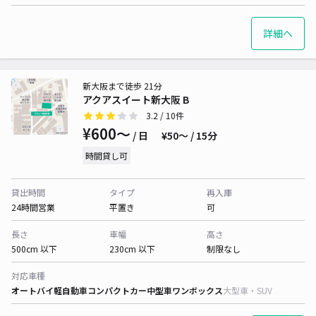
詳細へ
新大阪まで徒歩 21分
アクアスイート新大阪 B
3.2
/ 10件
¥600〜
/ 日
¥50〜 / 15分
時間貸し可
貸出時間
タイプ
再入庫
24時間営業
平置き
可
長さ
車幅
高さ
500cm 以下
230cm 以下
制限なし
対応車種
オートバイ
軽自動車
コンパクトカー
中型車
ワンボックス
大型車・SUV