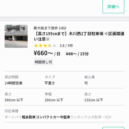
詳細へ
新大阪まで徒歩 24分
【高さ155㎝まで】木川西2丁目駐車場 ※区画間違
い注意※
3.8
/ 9件
¥660〜
/ 日
¥66〜 / 15分
時間貸し可
貸出時間
タイプ
再入庫
24時間営業
平置き
可
長さ
車幅
高さ
500cm 以下
200cm 以下
155cm 以下
対応車種
オートバイ
軽自動車
コンパクトカー
中型車
ワンボックス
大型車・SUV