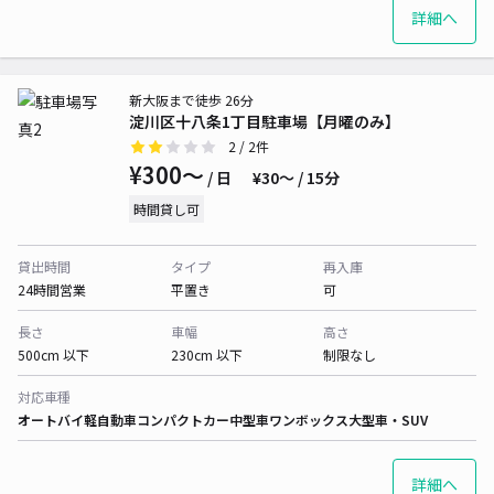
詳細へ
新大阪まで徒歩 26分
淀川区十八条1丁目駐車場【月曜のみ】
2
/ 2件
¥300〜
/ 日
¥30〜 / 15分
時間貸し可
貸出時間
タイプ
再入庫
24時間営業
平置き
可
長さ
車幅
高さ
500cm 以下
230cm 以下
制限なし
対応車種
オートバイ
軽自動車
コンパクトカー
中型車
ワンボックス
大型車・SUV
詳細へ