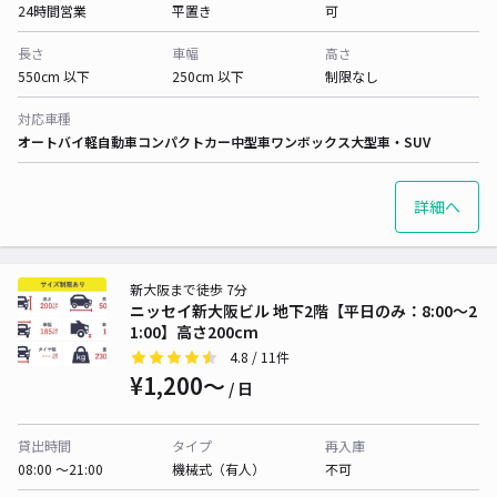
24時間営業
平置き
可
長さ
車幅
高さ
550cm 以下
250cm 以下
制限なし
対応車種
オートバイ
軽自動車
コンパクトカー
中型車
ワンボックス
大型車・SUV
詳細へ
新大阪まで徒歩 7分
ニッセイ新大阪ビル 地下2階【平日のみ：8:00～2
1:00】高さ200cm
4.8
/ 11件
¥1,200〜
/ 日
貸出時間
タイプ
再入庫
08:00 〜21:00
機械式（有人）
不可