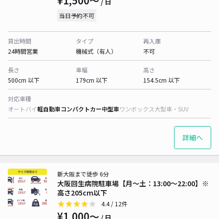
¥1,500〜
/ 日
当日予約不可
貸出時間
タイプ
再入庫
24時間営業
機械式（有人）
不可
長さ
車幅
高さ
500cm 以下
179cm 以下
154.5cm 以下
対応車種
オートバイ
軽自動車
コンパクトカー
中型車
ワンボックス
大型車・SUV
詳細へ
新大阪まで徒歩 6分
大阪回生病院駐車場【月〜土：13:00～22:00】※
高さ205cm以下
4.4
/ 12件
¥1,000〜
/ 日