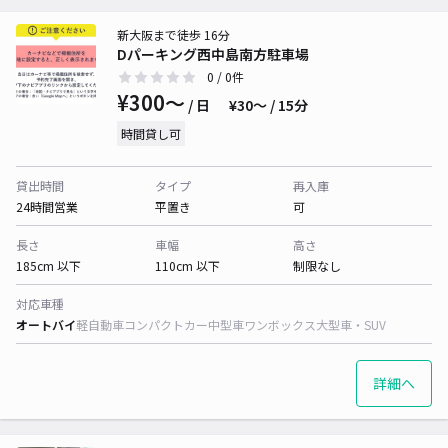
新大阪まで徒歩 16分
Dパーキング西中島南方駐車場
0
/ 0件
¥300〜
/ 日
¥30〜 / 15分
時間貸し可
貸出時間
タイプ
再入庫
24時間営業
平置き
可
長さ
車幅
高さ
185cm 以下
110cm 以下
制限なし
対応車種
オートバイ
軽自動車
コンパクトカー
中型車
ワンボックス
大型車・SUV
詳細へ