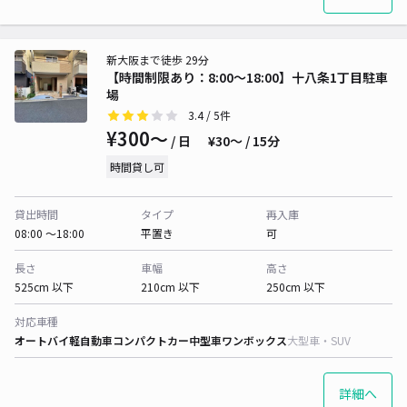
新大阪まで徒歩 29分
【時間制限あり：8:00～18:00】十八条1丁目駐車
場
3.4
/ 5件
¥300〜
/ 日
¥30〜 / 15分
時間貸し可
貸出時間
タイプ
再入庫
08:00 〜18:00
平置き
可
長さ
車幅
高さ
525cm 以下
210cm 以下
250cm 以下
対応車種
オートバイ
軽自動車
コンパクトカー
中型車
ワンボックス
大型車・SUV
詳細へ