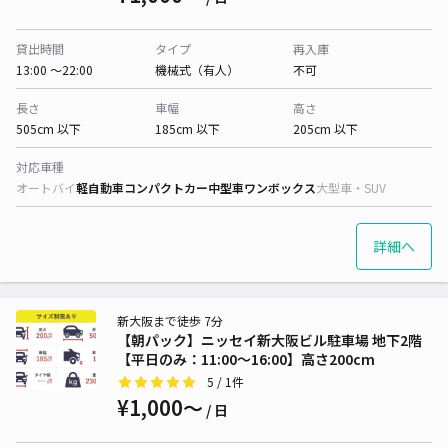
貸出時間
タイプ
再入庫
13:00 〜22:00
機械式（有人）
不可
長さ
車幅
高さ
505cm 以下
185cm 以下
205cm 以下
対応車種
オートバイ
軽自動車
コンパクトカー
中型車
ワンボックス
大型車・SUV
詳細へ
新大阪まで徒歩 7分
【朝パック】ニッセイ新大阪ビル駐車場 地下2階
【平日のみ：11:00～16:00】高さ200cm
5
/ 1件
¥1,000〜
/ 日