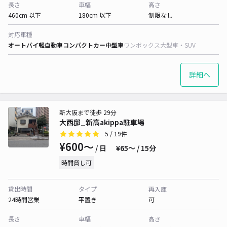
長さ
車幅
高さ
460cm 以下
180cm 以下
制限なし
対応車種
オートバイ
軽自動車
コンパクトカー
中型車
ワンボックス
大型車・SUV
詳細へ
新大阪まで徒歩 29分
大西邸_新高akippa駐車場
5
/ 19件
¥600〜
/ 日
¥65〜 / 15分
時間貸し可
貸出時間
タイプ
再入庫
24時間営業
平置き
可
長さ
車幅
高さ