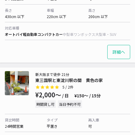
長さ
車幅
高さ
430cm 以下
220cm 以下
200cm 以下
対応車種
オートバイ
軽自動車
コンパクトカー
中型車
ワンボックス
大型車・SUV
詳細へ
新大阪まで徒歩 21分
東三国駅と東淀川駅の間 黄色の家
5
/ 2件
¥2,000〜
/ 日
¥150〜 / 15分
時間貸し可
当日予約不可
貸出時間
タイプ
再入庫
24時間営業
平置き
可