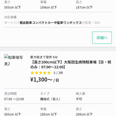
長さ
車幅
高さ
505cm 以下
184cm 以下
187cm 以下
対応車種
オートバイ
軽自動車
コンパクトカー
中型車
ワンボックス
大型車・SUV
詳細へ
新大阪まで徒歩 6分
【高さ200cm以下】大阪回生病院駐車場【日・祝
のみ：07:00～22:00】
5
/ 2件
¥1,300〜
/ 日
貸出時間
タイプ
再入庫
07:00 〜22:00
機械式（有人）
不可
長さ
車幅
高さ
505cm 以下
185cm 以下
200cm 以下