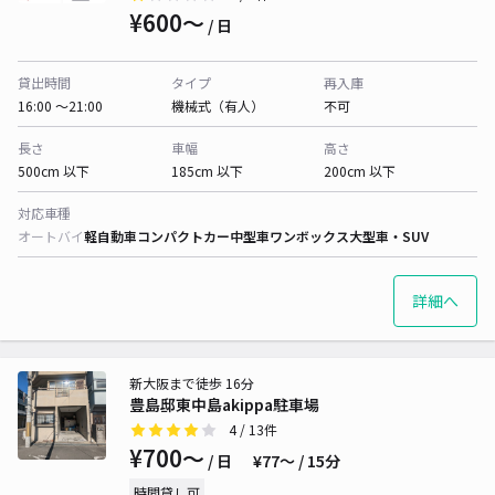
¥600〜
/ 日
貸出時間
タイプ
再入庫
16:00 〜21:00
機械式（有人）
不可
長さ
車幅
高さ
500cm 以下
185cm 以下
200cm 以下
対応車種
オートバイ
軽自動車
コンパクトカー
中型車
ワンボックス
大型車・SUV
詳細へ
新大阪まで徒歩 16分
豊島邸東中島akippa駐車場
4
/ 13件
¥700〜
/ 日
¥77〜 / 15分
時間貸し可