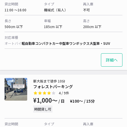
貸出時間
タイプ
再入庫
11:00 〜16:00
機械式（有人）
不可
長さ
車幅
高さ
500cm 以下
185cm 以下
200cm 以下
対応車種
オートバイ
軽自動車
コンパクトカー
中型車
ワンボックス
大型車・SUV
詳細へ
新大阪まで徒歩 10分
フォレストパーキング
4
/ 9件
¥1,000〜
/ 日
¥100〜 / 15分
時間貸し可
貸出時間
タイプ
再入庫