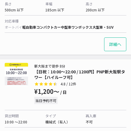
長さ
車幅
高さ
500cm 以下
185cm 以下
200cm 以下
対応車種
オートバイ
軽自動車
コンパクトカー
中型車
ワンボックス
大型車・SUV
詳細へ
新大阪まで徒歩 8分
【日祝：10:00～22:00 / 1200円】PNP新大阪駅タ
ワー【ハイルーフ可】
4.8
/ 12件
¥1,200〜
/ 日
当日予約不可
貸出時間
タイプ
再入庫
10:00 〜22:00
機械式（有人）
不可