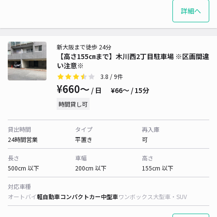
詳細へ
新大阪まで徒歩 24分
【高さ155㎝まで】木川西2丁目駐車場 ※区画間違
い注意※
3.8
/ 9件
¥660〜
/ 日
¥66〜 / 15分
時間貸し可
貸出時間
タイプ
再入庫
24時間営業
平置き
可
長さ
車幅
高さ
500cm 以下
200cm 以下
155cm 以下
対応車種
オートバイ
軽自動車
コンパクトカー
中型車
ワンボックス
大型車・SUV