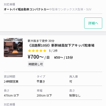
対応車種
オートバイ
軽自動車
コンパクトカー
中型車
ワンボックス
大型車・SUV
詳細へ
新大阪まで徒歩 30分
《淡路駅10分》新幹線高架下アキッパ駐車場
5
/ 2件
¥700〜
/ 日
¥50〜 / 15分
時間貸し可
貸出時間
タイプ
再入庫
24時間営業
平置き
可
長さ
車幅
高さ
470cm 以下
200cm 以下
制限なし
対応車種