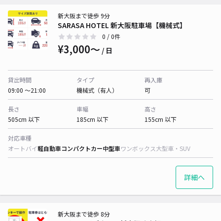
新大阪まで徒歩 9分
SARASA HOTEL 新大阪駐車場【機械式】
0
/ 0件
¥3,000〜
/ 日
貸出時間
タイプ
再入庫
09:00 〜21:00
機械式（有人）
可
長さ
車幅
高さ
505cm 以下
185cm 以下
155cm 以下
対応車種
オートバイ
軽自動車
コンパクトカー
中型車
ワンボックス
大型車・SUV
詳細へ
新大阪まで徒歩 8分