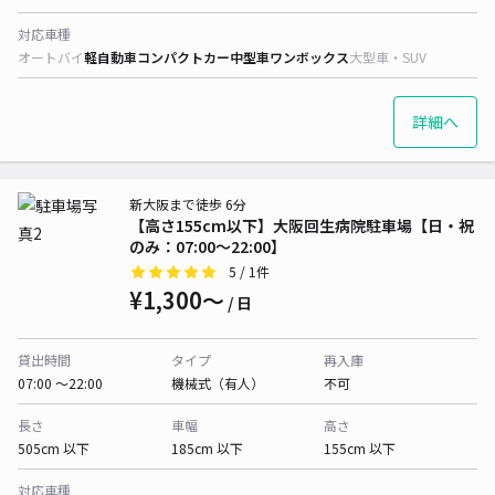
対応車種
オートバイ
軽自動車
コンパクトカー
中型車
ワンボックス
大型車・SUV
詳細へ
新大阪まで徒歩 6分
【高さ155cm以下】大阪回生病院駐車場【日・祝
のみ：07:00～22:00】
5
/ 1件
¥1,300〜
/ 日
貸出時間
タイプ
再入庫
07:00 〜22:00
機械式（有人）
不可
長さ
車幅
高さ
505cm 以下
185cm 以下
155cm 以下
対応車種