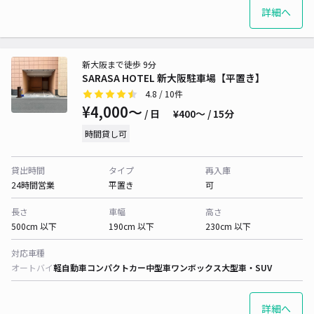
詳細へ
新大阪まで徒歩 9分
SARASA HOTEL 新大阪駐車場【平置き】
4.8
/ 10件
¥4,000〜
/ 日
¥400〜 / 15分
時間貸し可
貸出時間
タイプ
再入庫
24時間営業
平置き
可
長さ
車幅
高さ
500cm 以下
190cm 以下
230cm 以下
対応車種
オートバイ
軽自動車
コンパクトカー
中型車
ワンボックス
大型車・SUV
詳細へ