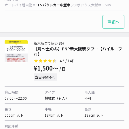
オートバイ
軽自動車
コンパクトカー
中型車
ワンボックス
大型車・SUV
詳細へ
新大阪まで徒歩 8分
【月～土のみ】PNP新大阪駅タワー【ハイルーフ
可】
4.6
/ 14件
¥1,500〜
/ 日
当日予約不可
貸出時間
タイプ
再入庫
07:00 〜22:00
機械式（有人）
不可
長さ
車幅
高さ
505cm 以下
184cm 以下
187cm 以下
対応車種