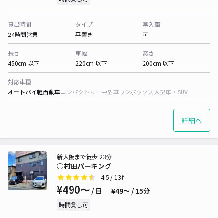
貸出時間
タイプ
再入庫
24時間営業
平置き
可
長さ
車幅
高さ
450cm 以下
220cm 以下
200cm 以下
対応車種
オートバイ
軽自動車
コンパクトカー
中型車
ワンボックス
大型車・SUV
詳細へ
新大阪まで徒歩 23分
○村田パーキング
4.5
/ 13件
¥490〜
/ 日
¥49〜 / 15分
時間貸し可