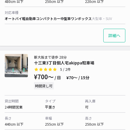
480cm 以下
250cm 以下
220cm 以下
対応車種
オートバイ
軽自動車
コンパクトカー
中型車
ワンボックス
大型車・SUV
詳細へ
新大阪まで徒歩 28分
十三東3丁目個人宅akippa駐車場
5
/ 2件
¥700〜
/ 日
¥70〜 / 15分
時間貸し可
貸出時間
タイプ
再入庫
24時間営業
平置き
可
長さ
車幅
高さ
440cm 以下
255cm 以下
250cm 以下