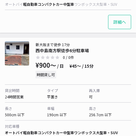
オートバイ
軽自動車
コンパクトカー
中型車
ワンボックス
大型車・SUV
詳細へ
新大阪まで徒歩 17分
西中島南方駅徒歩6分駐車場
0
/ 0件
¥900〜
/ 日
¥45〜 / 15分
時間貸し可
貸出時間
タイプ
再入庫
24時間営業
平置き
可
長さ
車幅
高さ
500cm 以下
190cm 以下
256.7cm 以下
対応車種
オートバイ
軽自動車
コンパクトカー
中型車
ワンボックス
大型車・SUV