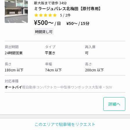
新大阪まで徒歩 34分
ミラージュパレス北梅田【原付専用】
5
/ 2件
¥500〜
/ 日
¥50〜 / 15分
時間貸し可
貸出時間
タイプ
再入庫
24時間営業
平置き
可
長さ
車幅
高さ
180cm 以下
74cm 以下
200cm 以下
対応車種
オートバイ
軽自動車
コンパクトカー
中型車
ワンボックス
大型車・SUV
詳細へ
このエリアで駐車場をリクエスト
新大阪まで徒歩 35分