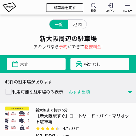
駐車場を貸す
検索
ログイン
メニュー
一覧
地図
新大阪周辺の駐車場
アキッパなら
予約
ができて
格安料金
!
未定
指定なし
43件の駐車場があります
利用可能な駐車場のみ表示
新大阪まで徒歩 5分
【新大阪駅すぐ】コートヤード・バイ・マリオッ
ト駐車場
4.7
/ 33件