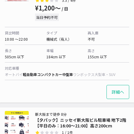
3.3
/ 4件
¥1,200〜
/ 日
当日予約不可
貸出時間
タイプ
再入庫
10:00 〜22:00
機械式（有人）
不可
長さ
車幅
高さ
505cm 以下
184cm 以下
155cm 以下
対応車種
オートバイ
軽自動車
コンパクトカー
中型車
ワンボックス
大型車・SUV
詳細へ
新大阪まで徒歩 8分
【夕パック】ニッセイ新大阪ビル駐車場 地下2階
【平日のみ：16:00～21:00】高さ200cm
1
/ 1件