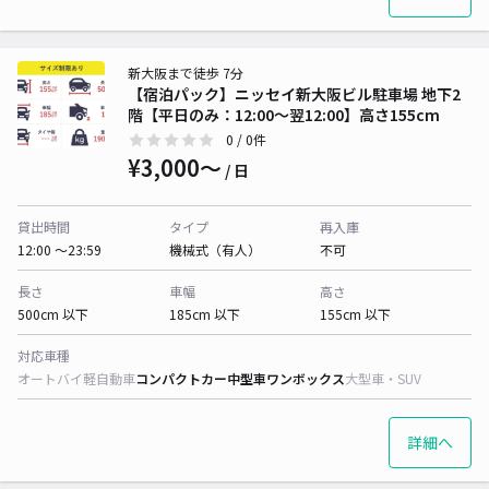
新大阪まで徒歩 7分
【宿泊パック】ニッセイ新大阪ビル駐車場 地下2
階【平日のみ：12:00～翌12:00】高さ155cm
0
/ 0件
¥3,000〜
/ 日
貸出時間
タイプ
再入庫
12:00 〜23:59
機械式（有人）
不可
長さ
車幅
高さ
500cm 以下
185cm 以下
155cm 以下
対応車種
オートバイ
軽自動車
コンパクトカー
中型車
ワンボックス
大型車・SUV
詳細へ