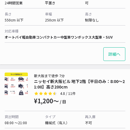
24時間営業
平置き
可
長さ
車幅
高さ
550cm 以下
250cm 以下
制限なし
対応車種
オートバイ
軽自動車
コンパクトカー
中型車
ワンボックス
大型車・SUV
詳細へ
新大阪まで徒歩 7分
ニッセイ新大阪ビル 地下2階【平日のみ：8:00～2
1:00】高さ200cm
4.8
/ 11件
¥1,200〜
/ 日
貸出時間
タイプ
再入庫
08:00 〜21:00
機械式（有人）
不可