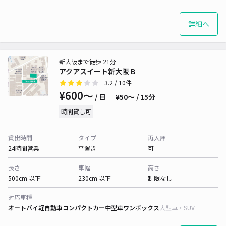
詳細へ
新大阪まで徒歩 21分
アクアスイート新大阪 B
3.2
/ 10件
¥600〜
/ 日
¥50〜 / 15分
時間貸し可
貸出時間
タイプ
再入庫
24時間営業
平置き
可
長さ
車幅
高さ
500cm 以下
230cm 以下
制限なし
対応車種
オートバイ
軽自動車
コンパクトカー
中型車
ワンボックス
大型車・SUV