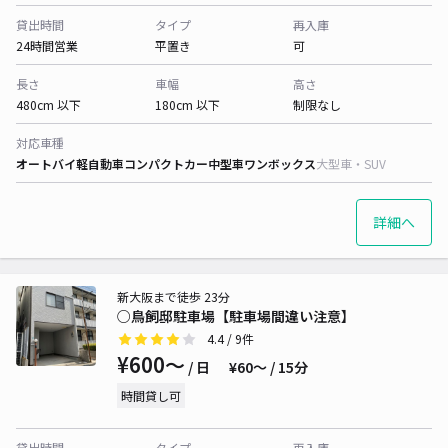
貸出時間
タイプ
再入庫
24時間営業
平置き
可
長さ
車幅
高さ
480cm 以下
180cm 以下
制限なし
対応車種
オートバイ
軽自動車
コンパクトカー
中型車
ワンボックス
大型車・SUV
詳細へ
新大阪まで徒歩 23分
○鳥飼邸駐車場【駐車場間違い注意】
4.4
/ 9件
¥600〜
/ 日
¥60〜 / 15分
時間貸し可
貸出時間
タイプ
再入庫