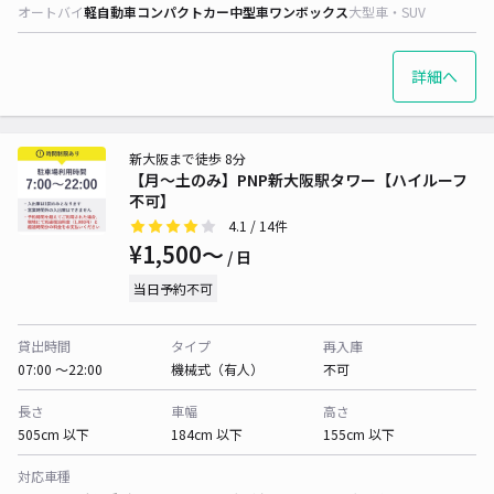
オートバイ
軽自動車
コンパクトカー
中型車
ワンボックス
大型車・SUV
詳細へ
新大阪まで徒歩 8分
【月～土のみ】PNP新大阪駅タワー【ハイルーフ
不可】
4.1
/ 14件
¥1,500〜
/ 日
当日予約不可
貸出時間
タイプ
再入庫
07:00 〜22:00
機械式（有人）
不可
長さ
車幅
高さ
505cm 以下
184cm 以下
155cm 以下
対応車種