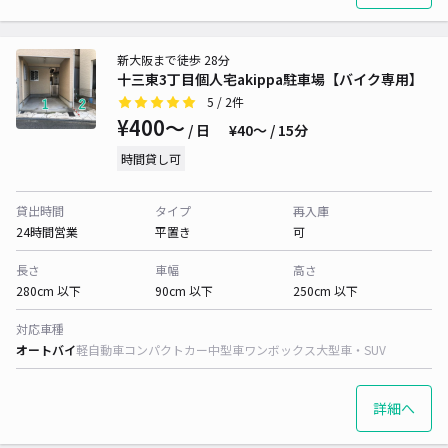
新大阪まで徒歩 28分
十三東3丁目個人宅akippa駐車場【バイク専用】
5
/ 2件
¥400〜
/ 日
¥40〜 / 15分
時間貸し可
貸出時間
タイプ
再入庫
24時間営業
平置き
可
長さ
車幅
高さ
280cm 以下
90cm 以下
250cm 以下
対応車種
オートバイ
軽自動車
コンパクトカー
中型車
ワンボックス
大型車・SUV
詳細へ