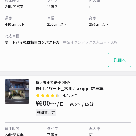
24時間営業
平置き
可
長さ
車幅
高さ
440cm 以下
210cm 以下
250cm 以下
対応車種
オートバイ
軽自動車
コンパクトカー
中型車
ワンボックス
大型車・SUV
詳細へ
新大阪まで徒歩 25分
野口アパート_木川西akippa駐車場
4.7
/ 3件
¥600〜
/ 日
¥66〜 / 15分
時間貸し可
貸出時間
タイプ
再入庫
24時間営業
平置き
可