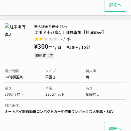
詳細へ
新大阪まで徒歩 26分
淀川区十八条1丁目駐車場【月曜のみ】
2
/ 2件
¥300〜
/ 日
¥30〜 / 15分
時間貸し可
貸出時間
タイプ
再入庫
24時間営業
平置き
可
長さ
車幅
高さ
500cm 以下
230cm 以下
制限なし
対応車種
オートバイ
軽自動車
コンパクトカー
中型車
ワンボックス
大型車・SUV
詳細へ