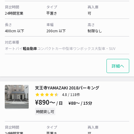
貸出時間
タイプ
再入庫
24時間営業
平置き
可
長さ
車幅
高さ
400cm 以下
200cm 以下
制限なし
対応車種
オートバイ
軽自動車
コンパクトカー
中型車
ワンボックス
大型車・SUV
詳細へ
天王寺YAMAZAKI 2018パーキング
4.8
/ 118件
¥890〜
/ 日
¥88〜 / 15分
時間貸し可
貸出時間
タイプ
再入庫
24時間営業
平置き
可