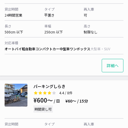
貸出時間
タイプ
再入庫
24時間営業
平置き
可
長さ
車幅
高さ
500cm 以下
250cm 以下
制限なし
対応車種
オートバイ
軽自動車
コンパクトカー
中型車
ワンボックス
大型車・SUV
詳細へ
パーキングしらき
4.4
/ 8件
¥600〜
/ 日
¥60〜 / 15分
時間貸し可
貸出時間
タイプ
再入庫