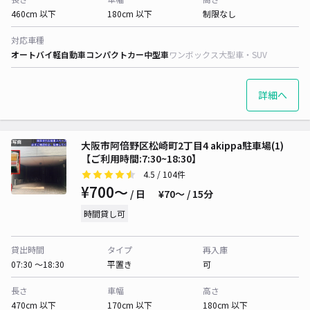
460cm 以下
180cm 以下
制限なし
対応車種
オートバイ
軽自動車
コンパクトカー
中型車
ワンボックス
大型車・SUV
詳細へ
大阪市阿倍野区松崎町2丁目4 akippa駐車場(1)
【ご利用時間:7:30~18:30】
4.5
/ 104件
¥700〜
/ 日
¥70〜 / 15分
時間貸し可
貸出時間
タイプ
再入庫
07:30 〜18:30
平置き
可
長さ
車幅
高さ
470cm 以下
170cm 以下
180cm 以下