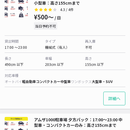
小型車：高さ155cmまで
4.3
/ 4件
¥500〜
/ 日
当日予約不可
貸出時間
タイプ
再入庫
17:00 〜23:00
機械式（有人）
不可
長さ
車幅
高さ
490cm 以下
203cm 以下
155cm 以下
対応車種
オートバイ
軽自動車
コンパクトカー
中型車
ワンボックス
大型車・SUV
詳細へ
アムザ1000駐車場 夕方パック：17:00～23:00 中
型車・コンパクトカーのみ：高さ155cmまで