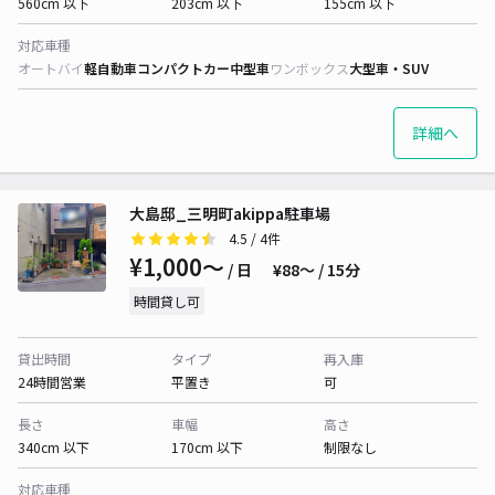
560cm 以下
203cm 以下
155cm 以下
対応車種
オートバイ
軽自動車
コンパクトカー
中型車
ワンボックス
大型車・SUV
詳細へ
大島邸_三明町akippa駐車場
4.5
/ 4件
¥1,000〜
/ 日
¥88〜 / 15分
時間貸し可
貸出時間
タイプ
再入庫
24時間営業
平置き
可
長さ
車幅
高さ
340cm 以下
170cm 以下
制限なし
対応車種