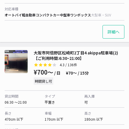
対応車種
オートバイ
軽自動車
コンパクトカー
中型車
ワンボックス
大型車・SUV
詳細へ
大阪市阿倍野区松崎町2丁目4 akippa駐車場(2)
【ご利用時間:6:30~21:00】
4.3
/ 136件
¥700〜
/ 日
¥70〜 / 15分
時間貸し可
貸出時間
タイプ
再入庫
06:30 〜21:00
平置き
可
長さ
車幅
高さ
470cm 以下
170cm 以下
180cm 以下