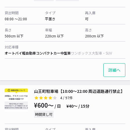
貸出時間
タイプ
再入庫
08:00 〜21:00
平置き
可
長さ
車幅
高さ
500cm 以下
220cm 以下
200cm 以下
対応車種
オートバイ
軽自動車
コンパクトカー
中型車
ワンボックス
大型車・SUV
詳細へ
山王町駐車場【10:00～22:00 周辺道路通行禁止】
4
/ 97件
¥600〜
/ 日
¥40〜 / 15分
時間貸し可
貸出時間
タイプ
再入庫