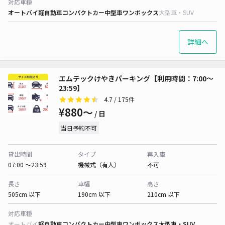
対応車種
オートバイ
軽自動車
コンパクトカー
中型車
ワンボックス
大型車・SUV
詳細へ
エムテックけやきパーキング【利用時間：7:00〜
23:59】
4.7
/ 175件
¥880〜
/ 日
当日予約不可
貸出時間
タイプ
再入庫
07:00 〜23:59
機械式（有人）
不可
長さ
車幅
高さ
505cm 以下
190cm 以下
210cm 以下
対応車種
オートバイ
軽自動車
コンパクトカー
中型車
ワンボックス
大型車・SUV