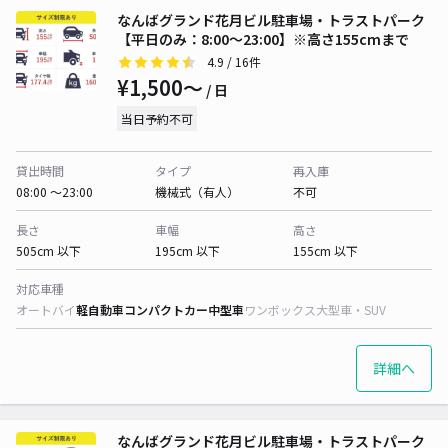
なんばグランド花月ビル駐車場・トラストパーク
【平日のみ：8:00～23:00】※高さ155cmまで
4.9
/ 16件
¥1,500〜
/ 日
当日予約不可
貸出時間
タイプ
再入庫
08:00 〜23:00
機械式（有人）
不可
長さ
車幅
高さ
505cm 以下
195cm 以下
155cm 以下
対応車種
オートバイ
軽自動車
コンパクトカー
中型車
ワンボックス
大型車・SUV
詳細へ
なんばグランド花月ビル駐車場・トラストパーク