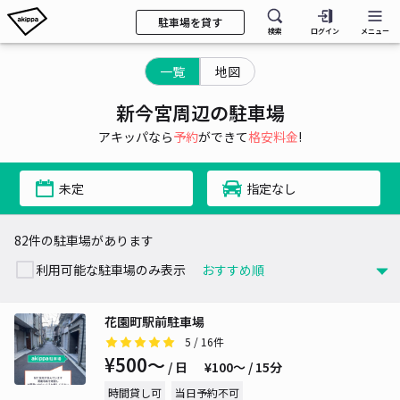
駐車場を貸す
検索
ログイン
メニュー
一覧
地図
新今宮周辺の駐車場
アキッパなら
予約
ができて
格安料金
!
未定
指定なし
82件の駐車場があります
利用可能な駐車場のみ表示
花園町駅前駐車場
5
/ 16件
¥500〜
/ 日
¥100〜 / 15分
時間貸し可
当日予約不可