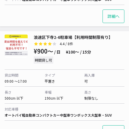
詳細へ
浪速区下寺2-6駐車場【利用時間制限有り】
4.4
/ 8件
¥900〜
/ 日
¥100〜 / 15分
時間貸し可
貸出時間
タイプ
再入庫
09:00 〜17:00
平置き
可
長さ
車幅
高さ
500cm 以下
190cm 以下
制限なし
対応車種
オートバイ
軽自動車
コンパクトカー
中型車
ワンボックス
大型車・SUV