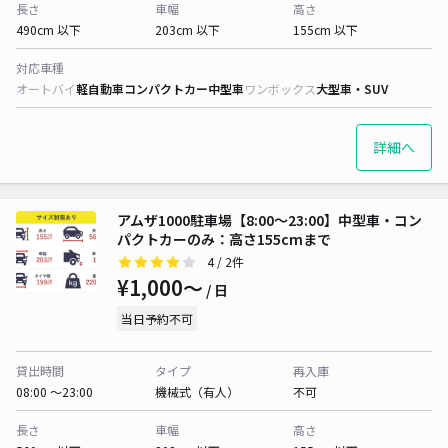
長さ
車幅
高さ
490cm 以下
203cm 以下
155cm 以下
対応車種
オートバイ
軽自動車
コンパクトカー
中型車
ワンボックス
大型車・SUV
詳細へ
アムザ1000駐車場【8:00〜23:00】中型車・コン
パクトカーのみ：高さ155cmまで
4
/ 2件
¥1,000〜
/ 日
当日予約不可
貸出時間
タイプ
再入庫
08:00 〜23:00
機械式（有人）
不可
長さ
車幅
高さ