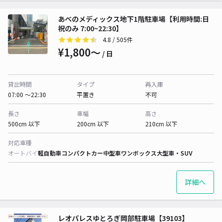
あべのメディックス地下1階駐車場【利用時間:日
祝のみ 7:00~22:30】
4.8
/ 505件
¥1,800〜
/ 日
貸出時間
タイプ
再入庫
07:00 〜22:30
平置き
不可
長さ
車幅
高さ
500cm 以下
200cm 以下
210cm 以下
対応車種
オートバイ
軽自動車
コンパクトカー
中型車
ワンボックス
大型車・SUV
詳細へ
レオパレスゆとろぎ岡部駐車場【39103】