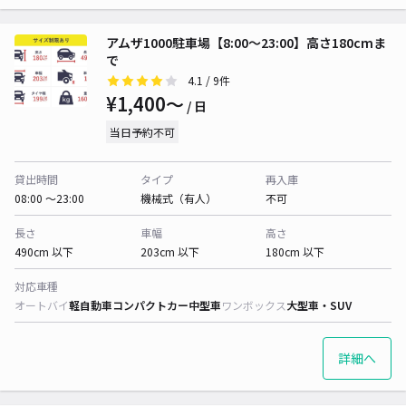
アムザ1000駐車場【8:00〜23:00】高さ180cmま
で
4.1
/ 9件
¥1,400〜
/ 日
当日予約不可
貸出時間
タイプ
再入庫
08:00 〜23:00
機械式（有人）
不可
長さ
車幅
高さ
490cm 以下
203cm 以下
180cm 以下
対応車種
オートバイ
軽自動車
コンパクトカー
中型車
ワンボックス
大型車・SUV
詳細へ