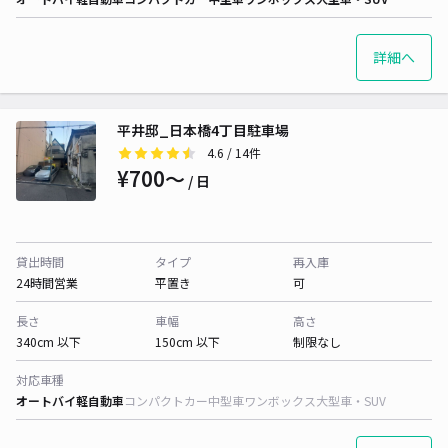
詳細へ
平井邸_日本橋4丁目駐車場
4.6
/ 14件
¥700〜
/ 日
貸出時間
タイプ
再入庫
24時間営業
平置き
可
長さ
車幅
高さ
340cm 以下
150cm 以下
制限なし
対応車種
オートバイ
軽自動車
コンパクトカー
中型車
ワンボックス
大型車・SUV