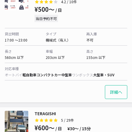
4.2
/ 10件
¥500〜
/ 日
当日予約不可
貸出時間
タイプ
再入庫
17:00 〜23:00
機械式（有人）
不可
長さ
車幅
高さ
560cm 以下
203cm 以下
155cm 以下
対応車種
オートバイ
軽自動車
コンパクトカー
中型車
ワンボックス
大型車・SUV
詳細へ
TERAGISHI
5
/ 29件
¥600〜
/ 日
¥30〜 / 15分