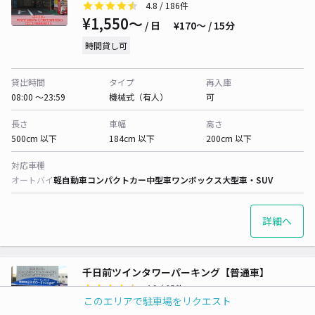
4.8
/ 186件
¥1,550〜
/ 日
¥170〜 / 15分
時間貸し可
貸出時間
タイプ
再入庫
08:00 〜23:59
機械式（有人）
可
長さ
車幅
高さ
500cm 以下
184cm 以下
200cm 以下
対応車種
オートバイ
軽自動車
コンパクトカー
中型車
ワンボックス
大型車・SUV
詳細へ
千日前ツインタワーパーキング【普通車】
4.9
/ 65件
このエリアで駐車場をリクエスト
¥1,550〜
/ 日
¥170〜 / 15分