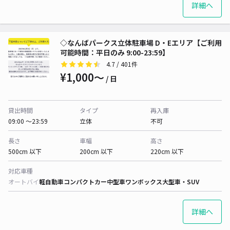
詳細へ
◇なんばパークス立体駐車場 D・Eエリア【ご利用
可能時間：平日のみ 9:00-23:59】
4.7
/ 401件
¥1,000〜
/ 日
貸出時間
タイプ
再入庫
09:00 〜23:59
立体
不可
長さ
車幅
高さ
500cm 以下
200cm 以下
220cm 以下
対応車種
オートバイ
軽自動車
コンパクトカー
中型車
ワンボックス
大型車・SUV
詳細へ