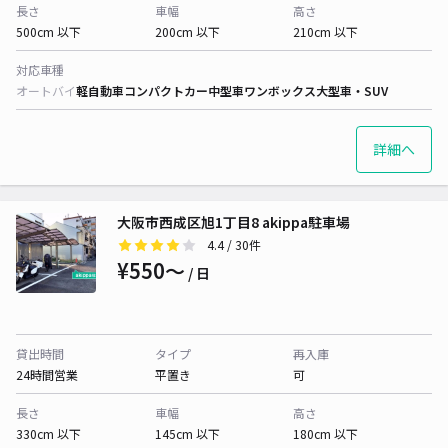
長さ
車幅
高さ
500cm 以下
200cm 以下
210cm 以下
対応車種
オートバイ
軽自動車
コンパクトカー
中型車
ワンボックス
大型車・SUV
詳細へ
大阪市西成区旭1丁目8 akippa駐車場
4.4
/ 30件
¥550〜
/ 日
貸出時間
タイプ
再入庫
24時間営業
平置き
可
長さ
車幅
高さ
330cm 以下
145cm 以下
180cm 以下