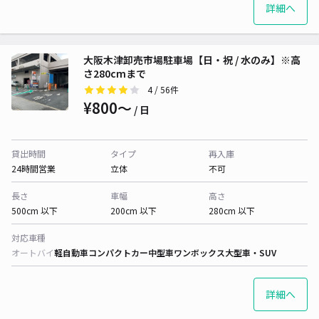
詳細へ
大阪木津卸売市場駐車場【日​・祝​​​ / 水のみ】※高
さ280cmまで
4
/ 56件
¥800〜
/ 日
貸出時間
タイプ
再入庫
24時間営業
立体
不可
長さ
車幅
高さ
500cm 以下
200cm 以下
280cm 以下
対応車種
オートバイ
軽自動車
コンパクトカー
中型車
ワンボックス
大型車・SUV
詳細へ