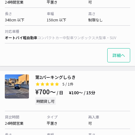
24時間営業
平置き
可
長さ
車幅
高さ
340cm 以下
150cm 以下
制限なし
対応車種
オートバイ
軽自動車
コンパクトカー
中型車
ワンボックス
大型車・SUV
詳細へ
第2パーキングしらき
5
/ 1件
¥700〜
/ 日
¥100〜 / 15分
時間貸し可
貸出時間
タイプ
再入庫
24時間営業
平置き
可
長さ
車幅
高さ