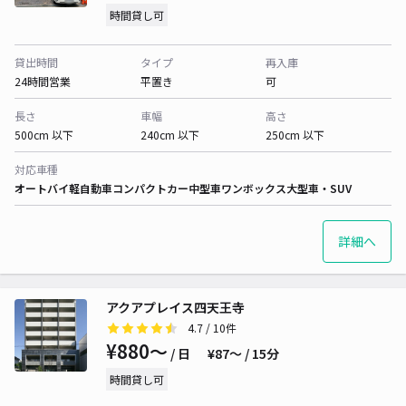
時間貸し可
貸出時間
タイプ
再入庫
24時間営業
平置き
可
長さ
車幅
高さ
500cm 以下
240cm 以下
250cm 以下
対応車種
オートバイ
軽自動車
コンパクトカー
中型車
ワンボックス
大型車・SUV
詳細へ
アクアプレイス四天王寺
4.7
/ 10件
¥880〜
/ 日
¥87〜 / 15分
時間貸し可