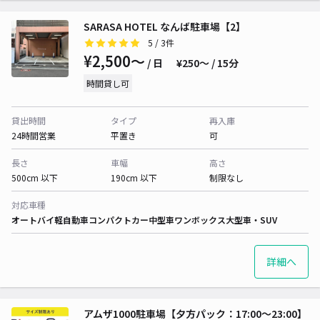
SARASA HOTEL なんば駐車場【2】
5
/ 3件
¥2,500〜
/ 日
¥250〜 / 15分
時間貸し可
貸出時間
タイプ
再入庫
24時間営業
平置き
可
長さ
車幅
高さ
500cm 以下
190cm 以下
制限なし
対応車種
オートバイ
軽自動車
コンパクトカー
中型車
ワンボックス
大型車・SUV
詳細へ
アムザ1000駐車場【夕方パック：17:00～23:00】