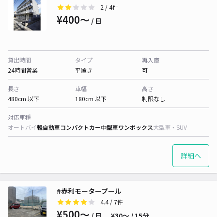
2
/ 4件
¥400〜
/ 日
貸出時間
タイプ
再入庫
24時間営業
平置き
可
長さ
車幅
高さ
480cm 以下
180cm 以下
制限なし
対応車種
オートバイ
軽自動車
コンパクトカー
中型車
ワンボックス
大型車・SUV
詳細へ
#赤利モータープール
4.4
/ 7件
¥500〜
/ 日
¥30〜 / 15分