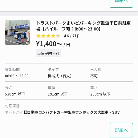
詳細へ
トラストパークまいどパーキング難波千日前駐車
場【ハイルーフ可：8:00～23:00】
4.6
/ 71件
¥1,400〜
/ 日
当日予約不可
貸出時間
タイプ
再入庫
08:00 〜23:00
機械式（有人）
不可
長さ
車幅
高さ
530cm 以下
191cm 以下
200cm 以下
対応車種
オートバイ
軽自動車
コンパクトカー
中型車
ワンボックス
大型車・SUV
詳細へ