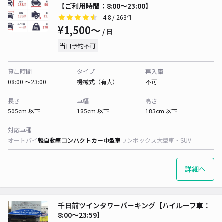
【ご利用時間：8:00～23:00】
4.8
/ 263件
¥1,500〜
/ 日
当日予約不可
貸出時間
タイプ
再入庫
08:00 〜23:00
機械式（有人）
不可
長さ
車幅
高さ
505cm 以下
185cm 以下
183cm 以下
対応車種
オートバイ
軽自動車
コンパクトカー
中型車
ワンボックス
大型車・SUV
詳細へ
千日前ツインタワーパーキング【ハイルーフ車：
8:00～23:59】