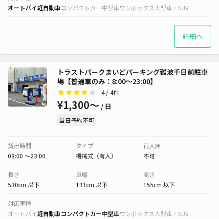
オートバイ
軽自動車
コンパクトカー
中型車
ワンボックス
大型車・SUV
詳細へ
トラストパークまいどパーキング難波千日前駐車
場【普通車のみ：8:00～23:00】
4
/ 4件
¥1,300〜
/ 日
当日予約不可
貸出時間
タイプ
再入庫
08:00 〜23:00
機械式（有人）
不可
長さ
車幅
高さ
530cm 以下
191cm 以下
155cm 以下
対応車種
オートバイ
軽自動車
コンパクトカー
中型車
ワンボックス
大型車・SUV