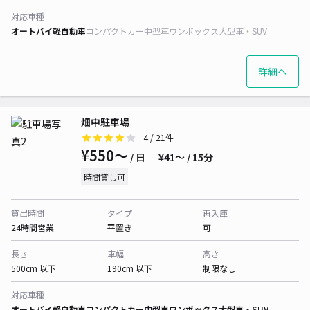
対応車種
オートバイ
軽自動車
コンパクトカー
中型車
ワンボックス
大型車・SUV
詳細へ
畑中駐車場
4
/ 21件
¥550〜
/ 日
¥41〜 / 15分
時間貸し可
貸出時間
タイプ
再入庫
24時間営業
平置き
可
長さ
車幅
高さ
500cm 以下
190cm 以下
制限なし
対応車種
オートバイ
軽自動車
コンパクトカー
中型車
ワンボックス
大型車・SUV