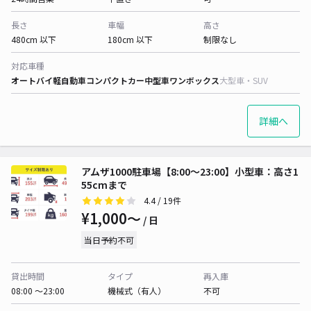
長さ
車幅
高さ
480cm 以下
180cm 以下
制限なし
対応車種
オートバイ
軽自動車
コンパクトカー
中型車
ワンボックス
大型車・SUV
詳細へ
アムザ1000駐車場【8:00〜23:00】小型車：高さ1
55cmまで
4.4
/ 19件
¥1,000〜
/ 日
当日予約不可
貸出時間
タイプ
再入庫
08:00 〜23:00
機械式（有人）
不可