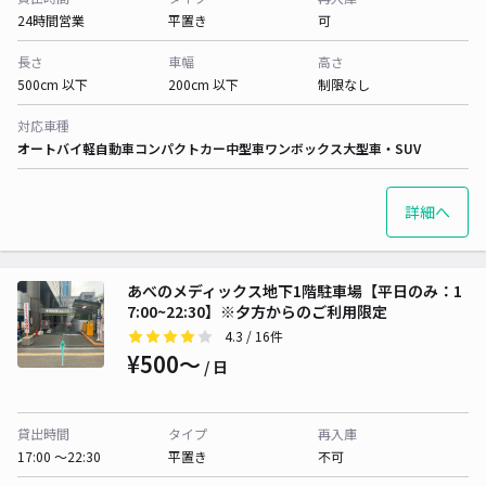
24時間営業
平置き
可
長さ
車幅
高さ
500cm 以下
200cm 以下
制限なし
対応車種
オートバイ
軽自動車
コンパクトカー
中型車
ワンボックス
大型車・SUV
詳細へ
あべのメディックス地下1階駐車場【平日のみ：1
7:00~22:30】※夕方からのご利用限定
4.3
/ 16件
¥500〜
/ 日
貸出時間
タイプ
再入庫
17:00 〜22:30
平置き
不可