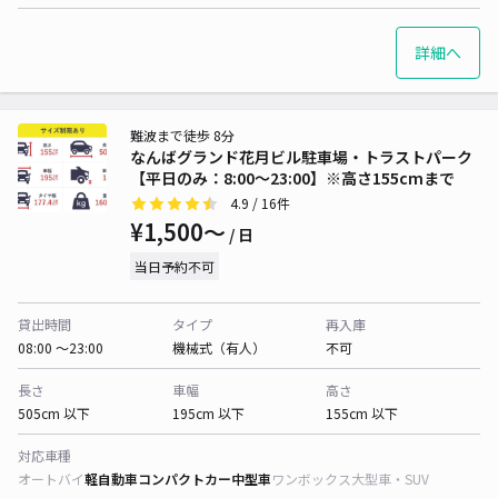
詳細へ
難波まで徒歩 8分
なんばグランド花月ビル駐車場・トラストパーク
【平日のみ：8:00～23:00】※高さ155cmまで
4.9
/ 16件
¥1,500〜
/ 日
当日予約不可
貸出時間
タイプ
再入庫
08:00 〜23:00
機械式（有人）
不可
長さ
車幅
高さ
505cm 以下
195cm 以下
155cm 以下
対応車種
オートバイ
軽自動車
コンパクトカー
中型車
ワンボックス
大型車・SUV