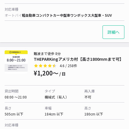
対応車種
オートバイ
軽自動車
コンパクトカー
中型車
ワンボックス
大型車・SUV
詳細へ
難波まで徒歩 8分
THEPARKingアメリカ村【高さ1800mmまで可】
4.6
/ 258件
¥1,200〜
/ 日
貸出時間
タイプ
再入庫
08:00 〜21:00
機械式（有人）
不可
長さ
車幅
高さ
505cm 以下
184cm 以下
180cm 以下
対応車種