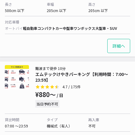
長さ
車幅
高さ
500cm 以下
205cm 以下
205cm 以下
対応車種
オートバイ
軽自動車
コンパクトカー
中型車
ワンボックス
大型車・SUV
詳細へ
難波まで徒歩 10分
エムテックけやきパーキング【利用時間：7:00〜
23:59】
4.7
/ 175件
¥880〜
/ 日
当日予約不可
貸出時間
タイプ
再入庫
07:00 〜23:59
機械式（有人）
不可