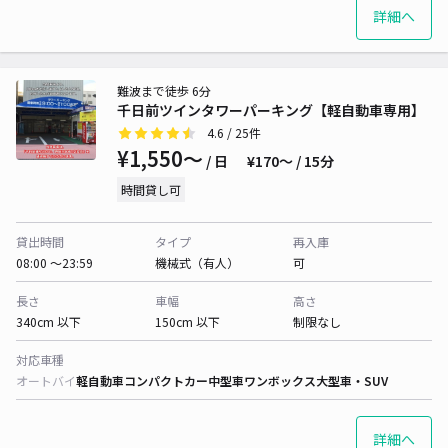
詳細へ
難波まで徒歩 6分
千日前ツインタワーパーキング【軽自動車専用】
4.6
/ 25件
¥1,550〜
/ 日
¥170〜 / 15分
時間貸し可
貸出時間
タイプ
再入庫
08:00 〜23:59
機械式（有人）
可
長さ
車幅
高さ
340cm 以下
150cm 以下
制限なし
対応車種
オートバイ
軽自動車
コンパクトカー
中型車
ワンボックス
大型車・SUV
詳細へ