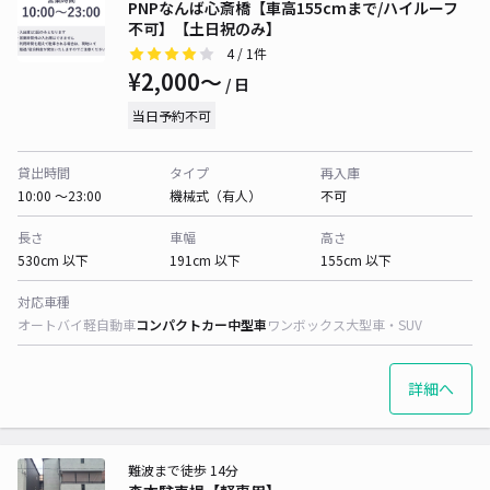
PNPなんば心斎橋【車高155cmまで/ハイルーフ
不可】【土日祝のみ】
4
/ 1件
¥2,000〜
/ 日
当日予約不可
貸出時間
タイプ
再入庫
10:00 〜23:00
機械式（有人）
不可
長さ
車幅
高さ
530cm 以下
191cm 以下
155cm 以下
対応車種
オートバイ
軽自動車
コンパクトカー
中型車
ワンボックス
大型車・SUV
詳細へ
難波まで徒歩 14分