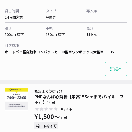
貸出時間
タイプ
再入庫
24時間営業
平置き
可
長さ
車幅
高さ
500cm 以下
190cm 以下
制限なし
対応車種
オートバイ
軽自動車
コンパクトカー
中型車
ワンボックス
大型車・SUV
詳細へ
難波まで徒歩 7分
PNPなんば心斎橋【車高155cmまで/ハイルーフ
不可】平日
0
/ 0件
¥1,500〜
/ 日
当日予約不可