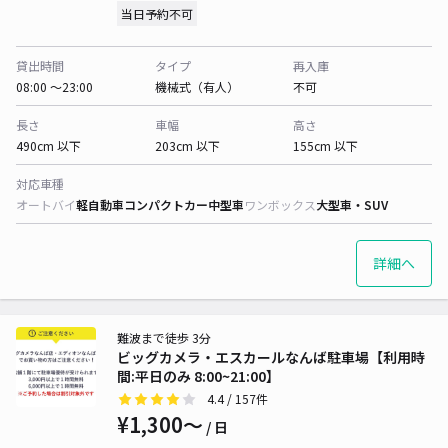
当日予約不可
貸出時間
タイプ
再入庫
08:00 〜23:00
機械式（有人）
不可
長さ
車幅
高さ
490cm 以下
203cm 以下
155cm 以下
対応車種
オートバイ
軽自動車
コンパクトカー
中型車
ワンボックス
大型車・SUV
詳細へ
難波まで徒歩 3分
ビッグカメラ・エスカールなんば駐車場【利用時
間:平日のみ 8:00~21:00】
4.4
/ 157件
¥1,300〜
/ 日