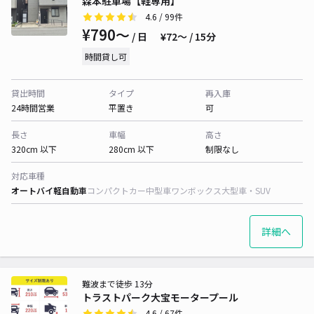
森本駐車場【軽専用】
4.6
/ 99件
¥790〜
/ 日
¥72〜 / 15分
時間貸し可
貸出時間
タイプ
再入庫
24時間営業
平置き
可
長さ
車幅
高さ
320cm 以下
280cm 以下
制限なし
対応車種
オートバイ
軽自動車
コンパクトカー
中型車
ワンボックス
大型車・SUV
詳細へ
難波まで徒歩 13分
トラストパーク大宝モータープール
4.6
/ 67件