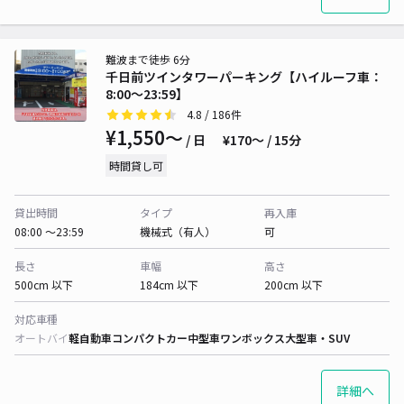
難波まで徒歩 6分
千日前ツインタワーパーキング【ハイルーフ車：
8:00～23:59】
4.8
/ 186件
¥1,550〜
/ 日
¥170〜 / 15分
時間貸し可
貸出時間
タイプ
再入庫
08:00 〜23:59
機械式（有人）
可
長さ
車幅
高さ
500cm 以下
184cm 以下
200cm 以下
対応車種
オートバイ
軽自動車
コンパクトカー
中型車
ワンボックス
大型車・SUV
詳細へ