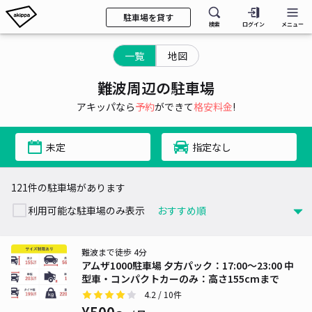
駐車場を貸す
検索
ログイン
メニュー
一覧
地図
難波周辺の駐車場
アキッパなら
予約
ができて
格安料金
!
未定
指定なし
121件の駐車場があります
利用可能な駐車場のみ表示
難波まで徒歩 4分
アムザ1000駐車場 夕方パック：17:00～23:00 中
型車・コンパクトカーのみ：高さ155cmまで
4.2
/ 10件