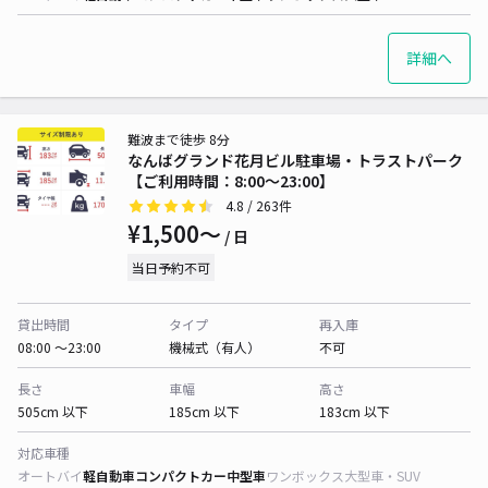
詳細へ
難波まで徒歩 8分
なんばグランド花月ビル駐車場・トラストパーク
【ご利用時間：8:00～23:00】
4.8
/ 263件
¥1,500〜
/ 日
当日予約不可
貸出時間
タイプ
再入庫
08:00 〜23:00
機械式（有人）
不可
長さ
車幅
高さ
505cm 以下
185cm 以下
183cm 以下
対応車種
オートバイ
軽自動車
コンパクトカー
中型車
ワンボックス
大型車・SUV