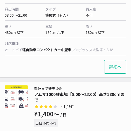
貸出時間
タイプ
再入庫
08:00 〜21:00
機械式（有人）
不可
長さ
車幅
高さ
480cm 以下
180cm 以下
180cm 以下
対応車種
オートバイ
軽自動車
コンパクトカー
中型車
ワンボックス
大型車・SUV
詳細へ
難波まで徒歩 4分
アムザ1000駐車場【8:00〜23:00】高さ180cmま
で
4.1
/ 9件
¥1,400〜
/ 日
当日予約不可