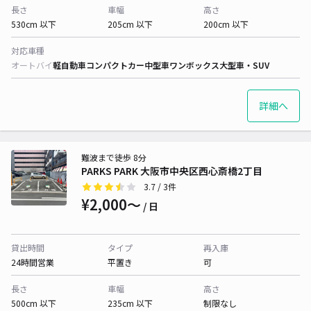
長さ
車幅
高さ
530cm 以下
205cm 以下
200cm 以下
対応車種
オートバイ
軽自動車
コンパクトカー
中型車
ワンボックス
大型車・SUV
詳細へ
難波まで徒歩 8分
PARKS PARK 大阪市中央区西心斎橋2丁目
3.7
/ 3件
¥2,000〜
/ 日
貸出時間
タイプ
再入庫
24時間営業
平置き
可
長さ
車幅
高さ
500cm 以下
235cm 以下
制限なし