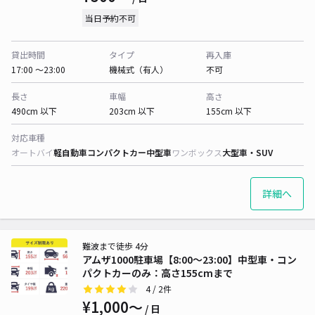
当日予約不可
貸出時間
タイプ
再入庫
17:00 〜23:00
機械式（有人）
不可
長さ
車幅
高さ
490cm 以下
203cm 以下
155cm 以下
対応車種
オートバイ
軽自動車
コンパクトカー
中型車
ワンボックス
大型車・SUV
詳細へ
難波まで徒歩 4分
アムザ1000駐車場【8:00〜23:00】中型車・コン
パクトカーのみ：高さ155cmまで
4
/ 2件
¥1,000〜
/ 日