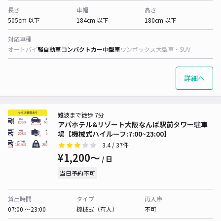
長さ
車幅
高さ
505cm 以下
184cm 以下
180cm 以下
対応車種
オートバイ
軽自動車
コンパクトカー
中型車
ワンボックス
大型車・SUV
詳細へ
難波まで徒歩 7分
アパホテル&リゾート大阪なんば駅前タワー駐車
場【機械式ハイルーフ:7:00~23:00】
3.4
/ 37件
¥1,200〜
/ 日
当日予約不可
貸出時間
タイプ
再入庫
07:00 〜23:00
機械式（有人）
不可