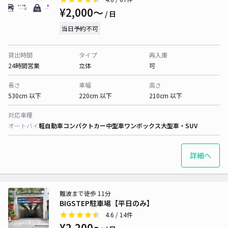
¥2,000〜
/ 日
当日予約不可
貸出時間
タイプ
再入庫
24時間営業
立体
可
長さ
車幅
高さ
530cm 以下
220cm 以下
210cm 以下
対応車種
オートバイ
軽自動車
コンパクトカー
中型車
ワンボックス
大型車・SUV
詳細へ
難波まで徒歩 11分
BIGSTEP駐車場【平日のみ】
4.6
/ 14件
¥2,200〜