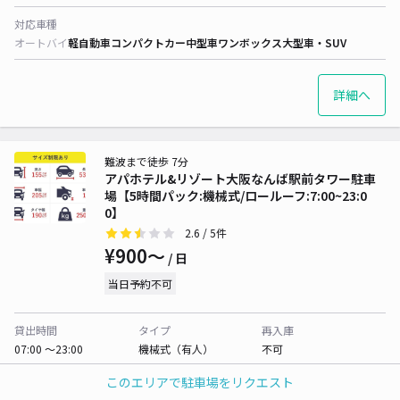
対応車種
オートバイ
軽自動車
コンパクトカー
中型車
ワンボックス
大型車・SUV
詳細へ
難波まで徒歩 7分
アパホテル&リゾート大阪なんば駅前タワー駐車
場【5時間パック:機械式/ロールーフ:7:00~23:0
0】
2.6
/ 5件
¥900〜
/ 日
当日予約不可
貸出時間
タイプ
再入庫
07:00 〜23:00
機械式（有人）
不可
このエリアで駐車場をリクエスト
長さ
車幅
高さ