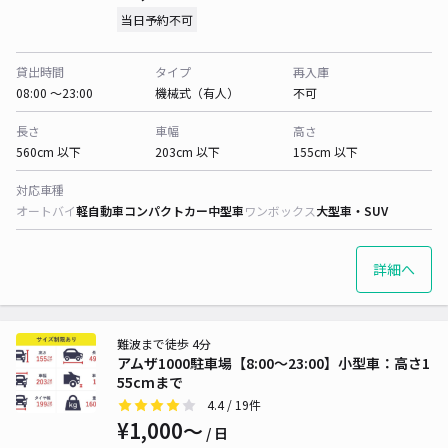
当日予約不可
貸出時間
タイプ
再入庫
08:00 〜23:00
機械式（有人）
不可
長さ
車幅
高さ
560cm 以下
203cm 以下
155cm 以下
対応車種
オートバイ
軽自動車
コンパクトカー
中型車
ワンボックス
大型車・SUV
詳細へ
難波まで徒歩 4分
アムザ1000駐車場【8:00〜23:00】小型車：高さ1
55cmまで
4.4
/ 19件
¥1,000〜
/ 日