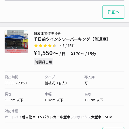
詳細へ
難波まで徒歩 6分
千日前ツインタワーパーキング【普通車】
4.9
/ 65件
¥1,550〜
/ 日
¥170〜 / 15分
時間貸し可
貸出時間
タイプ
再入庫
08:00 〜23:59
機械式（有人）
可
長さ
車幅
高さ
500cm 以下
184cm 以下
155cm 以下
対応車種
オートバイ
軽自動車
コンパクトカー
中型車
ワンボックス
大型車・SUV