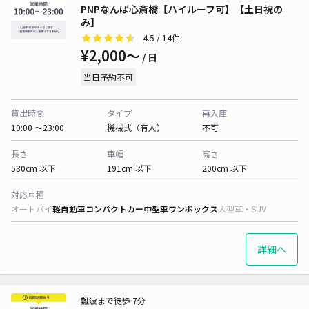
PNPなんば心斎橋【ハイルーフ可】【土日祝の
み】
4.5
/ 14件
¥2,000〜
/ 日
当日予約不可
貸出時間
タイプ
再入庫
10:00 〜23:00
機械式（有人）
不可
長さ
車幅
高さ
530cm 以下
191cm 以下
200cm 以下
対応車種
オートバイ
軽自動車
コンパクトカー
中型車
ワンボックス
大型車・SUV
詳細へ
難波まで徒歩 7分