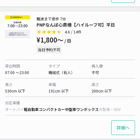
難波まで徒歩 7分
PNPなんば心斎橋【ハイルーフ可】平日
4.6
/ 14件
¥1,800〜
/ 日
当日予約不可
貸出時間
タイプ
再入庫
07:00 〜23:00
機械式（有人）
不可
長さ
車幅
高さ
530cm 以下
191cm 以下
200cm 以下
対応車種
オートバイ
軽自動車
コンパクトカー
中型車
ワンボックス
大型車・SUV
詳細へ