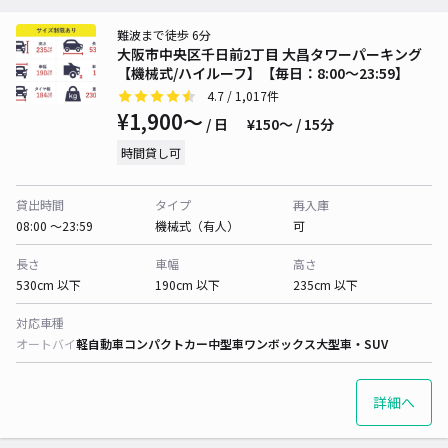
難波まで徒歩 6分
大阪市中央区千日前2丁目 大昌タワーパーキング
【機械式/ハイルーフ】【毎日：8:00～23:59】
4.7
/ 1,017件
¥1,900〜
/ 日
¥150〜 / 15分
時間貸し可
貸出時間
タイプ
再入庫
08:00 〜23:59
機械式（有人）
可
長さ
車幅
高さ
530cm 以下
190cm 以下
235cm 以下
対応車種
オートバイ
軽自動車
コンパクトカー
中型車
ワンボックス
大型車・SUV
詳細へ