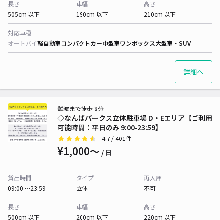
長さ
車幅
高さ
505cm 以下
190cm 以下
210cm 以下
対応車種
オートバイ
軽自動車
コンパクトカー
中型車
ワンボックス
大型車・SUV
詳細へ
難波まで徒歩 8分
◇なんばパークス立体駐車場 D・Eエリア【ご利用
可能時間：平日のみ 9:00-23:59】
4.7
/ 401件
¥1,000〜
/ 日
貸出時間
タイプ
再入庫
09:00 〜23:59
立体
不可
長さ
車幅
高さ
500cm 以下
200cm 以下
220cm 以下