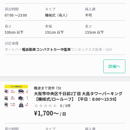
貸出時間
タイプ
再入庫
07:00 〜23:00
機械式（有人）
不可
長さ
車幅
高さ
530cm 以下
191cm 以下
155cm 以下
対応車種
オートバイ
軽自動車
コンパクトカー
中型車
ワンボックス
大型車・SUV
詳細へ
難波まで徒歩 7分
大阪市中央区千日前2丁目 大昌タワーパーキング
【機械式/ロールーフ】【平日：8:00～23:59】
0
/ 0件
¥1,700〜
/ 日
貸出時間
タイプ
再入庫