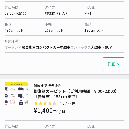
貸出時間
タイプ
再入庫
08:00 〜23:00
機械式（有人）
不可
長さ
車幅
高さ
490cm 以下
203cm 以下
180cm 以下
対応車種
オートバイ
軽自動車
コンパクトカー
中型車
ワンボックス
大型車・SUV
詳細へ
難波まで徒歩 5分
御堂筋カーピット【ご利用時間：8:00~22:00】
【普通車：155cmまで】
4.5
/ 44件
¥1,400〜
/ 日
貸出時間
タイプ
再入庫