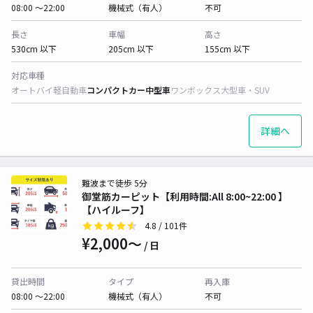
08:00 〜22:00
機械式（有人）
不可
長さ
車幅
高さ
530cm 以下
205cm 以下
155cm 以下
対応車種
オートバイ
軽自動車
コンパクトカー
中型車
ワンボックス
大型車・SUV
詳細へ
難波まで徒歩 5分
御堂筋カーピット【利用時間:All 8:00~22:00 】
【ハイルーフ】
4.8
/ 101件
¥2,000〜
/ 日
貸出時間
タイプ
再入庫
08:00 〜22:00
機械式（有人）
不可