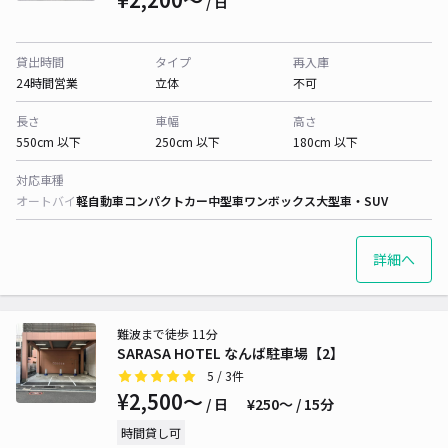
/ 日
貸出時間
タイプ
再入庫
24時間営業
立体
不可
長さ
車幅
高さ
550cm 以下
250cm 以下
180cm 以下
対応車種
オートバイ
軽自動車
コンパクトカー
中型車
ワンボックス
大型車・SUV
詳細へ
難波まで徒歩 11分
SARASA HOTEL なんば駐車場【2】
5
/ 3件
¥2,500〜
/ 日
¥250〜 / 15分
時間貸し可