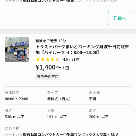
オートバイ
軽自動車
コンパクトカー
中型車
ワンボックス
大型車・SUV
詳細へ
難波まで徒歩 10分
トラストパークまいどパーキング難波千日前駐車
場【ハイルーフ可：8:00～23:00】
4.6
/ 71件
¥1,400〜
/ 日
当日予約不可
貸出時間
タイプ
再入庫
08:00 〜23:00
機械式（有人）
不可
長さ
車幅
高さ
530cm 以下
191cm 以下
200cm 以下
対応車種
オートバイ
軽自動車
コンパクトカー
中型車
ワンボックス
大型車・SUV