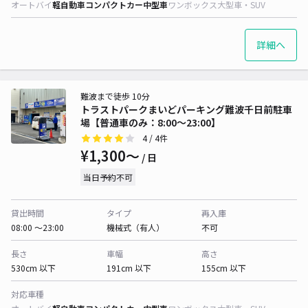
オートバイ
軽自動車
コンパクトカー
中型車
ワンボックス
大型車・SUV
詳細へ
難波まで徒歩 10分
トラストパークまいどパーキング難波千日前駐車
場【普通車のみ：8:00～23:00】
4
/ 4件
¥1,300〜
/ 日
当日予約不可
貸出時間
タイプ
再入庫
08:00 〜23:00
機械式（有人）
不可
長さ
車幅
高さ
530cm 以下
191cm 以下
155cm 以下
対応車種