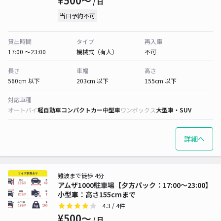
¥500〜
/ 日
当日予約不可
貸出時間
タイプ
再入庫
17:00 〜23:00
機械式（有人）
不可
長さ
車幅
高さ
560cm 以下
203cm 以下
155cm 以下
対応車種
オートバイ
軽自動車
コンパクトカー
中型車
ワンボックス
大型車・SUV
詳細へ
難波まで徒歩 4分
アムザ1000駐車場【夕方パック：17:00～23:00】
小型車：高さ155cmまで
4.3
/ 4件
¥500〜
/ 日