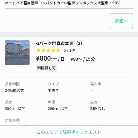
オートバイ
軽自動車
コンパクトカー
中型車
ワンボックス
大型車・SUV
詳細へ
Gパーク門真市本町（3）
5
/ 1件
¥800〜
/ 日
¥80〜 / 15分
時間貸し可
貸出時間
タイプ
再入庫
24時間営業
平置き
可
長さ
車幅
高さ
550cm 以下
200cm 以下
制限なし
対応車種
オートバイ
軽自動車
コンパクトカー
中型車
ワンボックス
大型車・SUV
このエリアで駐車場をリクエスト