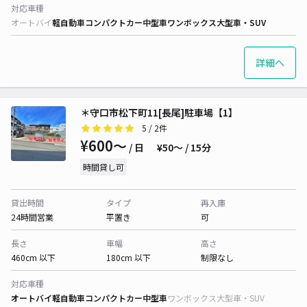
対応車種
オートバイ
軽自動車
コンパクトカー
中型車
ワンボックス
大型車・SUV
詳細へ
＊守口市松下町11[長尾]駐車場【1】
5
/ 2件
¥600〜
/ 日
¥50〜 / 15分
時間貸し可
貸出時間
タイプ
再入庫
24時間営業
平置き
可
長さ
車幅
高さ
460cm 以下
180cm 以下
制限なし
対応車種
オートバイ
軽自動車
コンパクトカー
中型車
ワンボックス
大型車・SUV