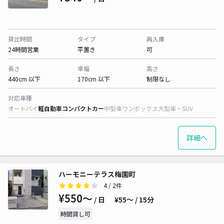
貸出時間
タイプ
再入庫
24時間営業
平置き
可
長さ
車幅
高さ
440cm 以下
170cm 以下
制限なし
対応車種
オートバイ
軽自動車
コンパクトカー
中型車
ワンボックス
大型車・SUV
詳細へ
ハーモニーテラス梅園町
4
/ 2件
¥550〜
/ 日
¥55〜 / 15分
時間貸し可