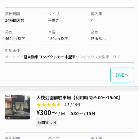
貸出時間
タイプ
再入庫
24時間営業
平置き
可
長さ
車幅
高さ
460cm 以下
180cm 以下
制限なし
対応車種
オートバイ
軽自動車
コンパクトカー
中型車
ワンボックス
大型車・SUV
詳細へ
大枝公園前駐車場【利用時間:9:00～19:00】
4.5
/ 19件
¥300〜
/ 日
¥30〜 / 15分
時間貸し可
貸出時間
タイプ
再入庫