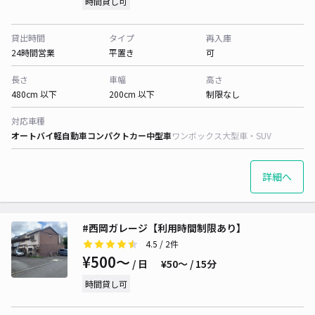
時間貸し可
貸出時間
タイプ
再入庫
24時間営業
平置き
可
長さ
車幅
高さ
480cm 以下
200cm 以下
制限なし
対応車種
オートバイ
軽自動車
コンパクトカー
中型車
ワンボックス
大型車・SUV
詳細へ
#西岡ガレージ【利用時間制限あり】
4.5
/ 2件
¥500〜
/ 日
¥50〜 / 15分
時間貸し可