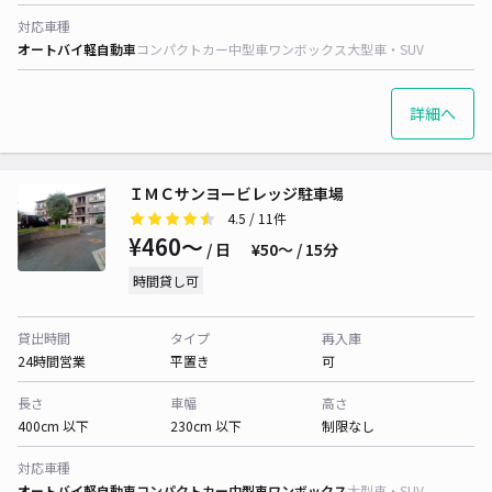
対応車種
オートバイ
軽自動車
コンパクトカー
中型車
ワンボックス
大型車・SUV
詳細へ
ＩＭＣサンヨービレッジ駐車場
4.5
/ 11件
¥460〜
/ 日
¥50〜 / 15分
時間貸し可
貸出時間
タイプ
再入庫
24時間営業
平置き
可
長さ
車幅
高さ
400cm 以下
230cm 以下
制限なし
対応車種
オートバイ
軽自動車
コンパクトカー
中型車
ワンボックス
大型車・SUV