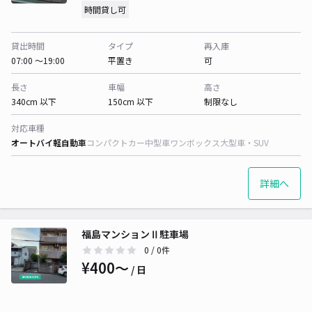
時間貸し可
貸出時間
タイプ
再入庫
07:00 〜19:00
平置き
可
長さ
車幅
高さ
340cm 以下
150cm 以下
制限なし
対応車種
オートバイ
軽自動車
コンパクトカー
中型車
ワンボックス
大型車・SUV
詳細へ
福島マンションⅡ駐車場
0
/ 0件
¥400〜
/ 日