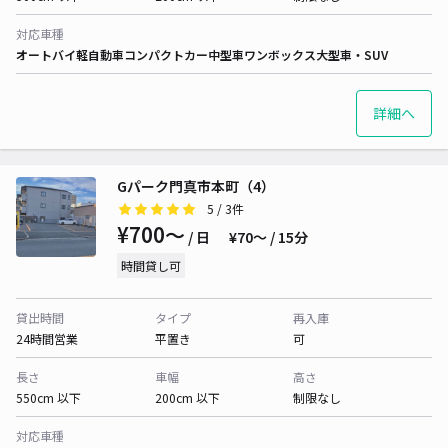
対応車種
オートバイ
軽自動車
コンパクトカー
中型車
ワンボックス
大型車・SUV
詳細へ
Gパーク門真市本町（4）
5
/ 3件
¥700〜
/ 日
¥70〜 / 15分
時間貸し可
貸出時間
タイプ
再入庫
24時間営業
平置き
可
長さ
車幅
高さ
550cm 以下
200cm 以下
制限なし
対応車種