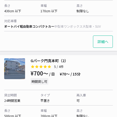
長さ
車幅
高さ
430cm 以下
170cm 以下
制限なし
対応車種
オートバイ
軽自動車
コンパクトカー
中型車
ワンボックス
大型車・SUV
詳細へ
Gパーク門真本町（2）
5
/ 4件
¥700〜
/ 日
¥70〜 / 15分
時間貸し可
貸出時間
タイプ
再入庫
24時間営業
平置き
可
長さ
車幅
高さ
500cm 以下
200cm 以下
制限なし