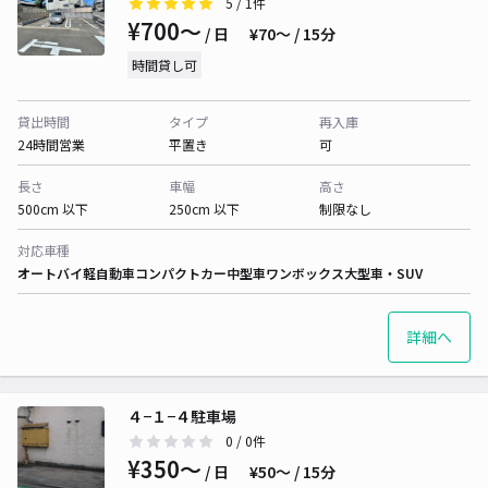
5
/ 1件
¥700〜
/ 日
¥70〜 / 15分
時間貸し可
貸出時間
タイプ
再入庫
24時間営業
平置き
可
長さ
車幅
高さ
500cm 以下
250cm 以下
制限なし
対応車種
オートバイ
軽自動車
コンパクトカー
中型車
ワンボックス
大型車・SUV
詳細へ
４−１−４駐車場
0
/ 0件
¥350〜
/ 日
¥50〜 / 15分