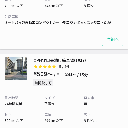
780cm 以下
345cm 以下
制限なし
対応車種
オートバイ
軽自動車
コンパクトカー
中型車
ワンボックス
大型車・SUV
詳細へ
OPH守口長池町駐車場(1027)
5
/ 8件
¥509〜
/ 日
¥44〜 / 15分
時間貸し可
貸出時間
タイプ
再入庫
24時間営業
平置き
可
長さ
車幅
高さ
500cm 以下
200cm 以下
制限なし