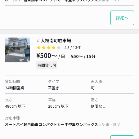
詳細へ
＃大枝南町駐車場
4.3
/ 13件
¥500〜
/ 日
¥50〜 / 15分
時間貸し可
貸出時間
タイプ
再入庫
24時間営業
平置き
可
長さ
車幅
高さ
480cm 以下
200cm 以下
制限なし
対応車種
オートバイ
軽自動車
コンパクトカー
中型車
ワンボックス
大型車・SUV