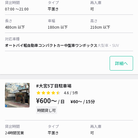
貸出時間
タイプ
再入庫
07:00 〜21:00
平置き
可
長さ
車幅
高さ
480cm 以下
180cm 以下
210cm 以下
対応車種
オートバイ
軽自動車
コンパクトカー
中型車
ワンボックス
大型車・SUV
詳細へ
#大宮5丁目駐車場
4.6
/ 5件
¥600〜
/ 日
¥60〜 / 15分
時間貸し可
貸出時間
タイプ
再入庫
24時間営業
平置き
可