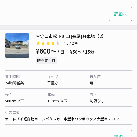
詳細へ
＊守口市松下町11[長尾]駐車場【2】
4.5
/ 2件
¥600〜
/ 日
¥50〜 / 15分
時間貸し可
貸出時間
タイプ
再入庫
24時間営業
平置き
可
長さ
車幅
高さ
500cm 以下
190cm 以下
制限なし
対応車種
オートバイ
軽自動車
コンパクトカー
中型車
ワンボックス
大型車・SUV
詳細へ