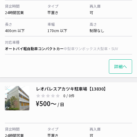
貸出時間
タイプ
再入庫
24時間営業
平置き
可
長さ
車幅
高さ
400cm 以下
170cm 以下
制限なし
対応車種
オートバイ
軽自動車
コンパクトカー
中型車
ワンボックス
大型車・SUV
詳細へ
レオパレスアカツキ駐車場【13830】
0
/ 0件
¥500〜
/ 日
貸出時間
タイプ
再入庫
24時間営業
平置き
可