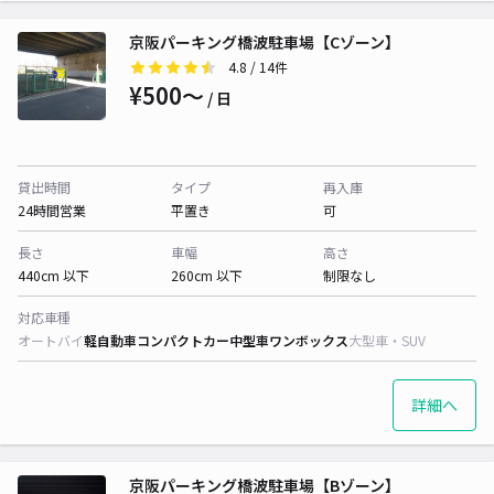
京阪パーキング橋波駐車場【Cゾーン】
4.8
/ 14件
¥500〜
/ 日
貸出時間
タイプ
再入庫
24時間営業
平置き
可
長さ
車幅
高さ
440cm 以下
260cm 以下
制限なし
対応車種
オートバイ
軽自動車
コンパクトカー
中型車
ワンボックス
大型車・SUV
詳細へ
京阪パーキング橋波駐車場【Bゾーン】