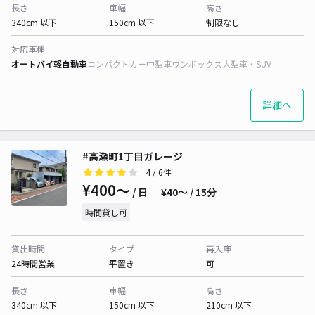
長さ
車幅
高さ
340cm 以下
150cm 以下
制限なし
対応車種
オートバイ
軽自動車
コンパクトカー
中型車
ワンボックス
大型車・SUV
詳細へ
#高瀬町1丁目ガレージ
4
/ 6件
¥400〜
/ 日
¥40〜 / 15分
時間貸し可
貸出時間
タイプ
再入庫
24時間営業
平置き
可
長さ
車幅
高さ
340cm 以下
150cm 以下
210cm 以下