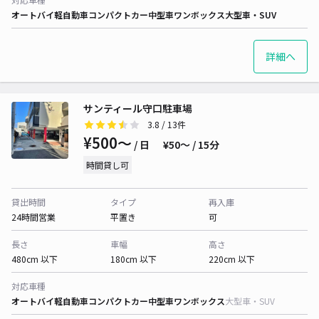
オートバイ
軽自動車
コンパクトカー
中型車
ワンボックス
大型車・SUV
詳細へ
サンティール守口駐車場
3.8
/ 13件
¥500〜
/ 日
¥50〜 / 15分
時間貸し可
貸出時間
タイプ
再入庫
24時間営業
平置き
可
長さ
車幅
高さ
480cm 以下
180cm 以下
220cm 以下
対応車種
オートバイ
軽自動車
コンパクトカー
中型車
ワンボックス
大型車・SUV