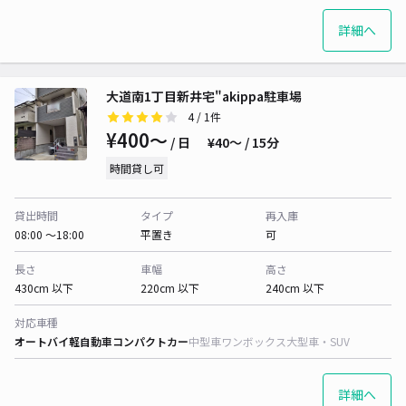
詳細へ
大道南1丁目新井宅"akippa駐車場
4
/ 1件
¥400〜
/ 日
¥40〜 / 15分
時間貸し可
貸出時間
タイプ
再入庫
08:00 〜18:00
平置き
可
長さ
車幅
高さ
430cm 以下
220cm 以下
240cm 以下
対応車種
オートバイ
軽自動車
コンパクトカー
中型車
ワンボックス
大型車・SUV
詳細へ