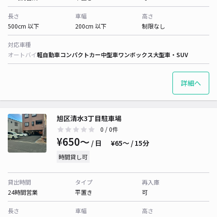
長さ
車幅
高さ
500cm 以下
200cm 以下
制限なし
対応車種
オートバイ
軽自動車
コンパクトカー
中型車
ワンボックス
大型車・SUV
詳細へ
旭区清水3丁目駐車場
0
/ 0件
¥650〜
/ 日
¥65〜 / 15分
時間貸し可
貸出時間
タイプ
再入庫
24時間営業
平置き
可
長さ
車幅
高さ