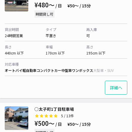
¥480〜
/ 日
¥50〜 / 15分
時間貸し可
貸出時間
タイプ
再入庫
24時間営業
平置き
可
長さ
車幅
高さ
440cm 以下
170cm 以下
195cm 以下
対応車種
オートバイ
軽自動車
コンパクトカー
中型車
ワンボックス
大型車・SUV
詳細へ
○太子町1丁目駐車場
5
/ 13件
¥500〜
/ 日
¥50〜 / 15分