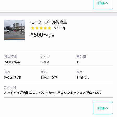
詳細へ
モータープール智恵里
5
/ 10件
¥500〜
/ 日
貸出時間
タイプ
再入庫
24時間営業
平置き
可
長さ
車幅
高さ
500cm 以下
190cm 以下
制限なし
対応車種
オートバイ
軽自動車
コンパクトカー
中型車
ワンボックス
大型車・SUV
詳細へ