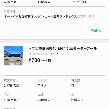
480cm 以下
180cm 以下
190cm 以下
対応車種
オートバイ
軽自動車
コンパクトカー
中型車
ワンボックス
大型車・SUV
詳細へ
＊守口市高瀬町4丁目6：第三モータープール
0
/ 0件
¥700〜
/ 日
貸出時間
タイプ
再入庫
24時間営業
平置き
可
長さ
車幅
高さ
500cm 以下
250cm 以下
制限なし
対応車種