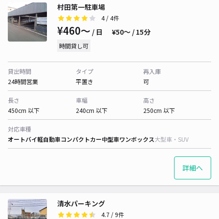
村田第一駐車場
4
/ 4件
¥460〜
/ 日
¥50〜 / 15分
時間貸し可
貸出時間
タイプ
再入庫
24時間営業
平置き
可
長さ
車幅
高さ
450cm 以下
240cm 以下
250cm 以下
対応車種
オートバイ
軽自動車
コンパクトカー
中型車
ワンボックス
大型車・SUV
詳細へ
清水パーキング
4.7
/ 9件