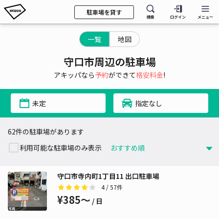
駐車場を貸す
検索
ログイン
メニュー
一覧
地図
守口市周辺の駐車場
アキッパなら
予約
ができて
格安料金
!
未定
指定なし
62件の駐車場があります
利用可能な駐車場のみ表示
守口市寺内町1丁目11 出口駐車場
4
/ 57件
¥385〜
/ 日