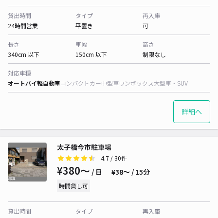
貸出時間
タイプ
再入庫
24時間営業
平置き
可
長さ
車幅
高さ
340cm 以下
150cm 以下
制限なし
対応車種
オートバイ
軽自動車
コンパクトカー
中型車
ワンボックス
大型車・SUV
詳細へ
太子橋今市駐車場
4.7
/ 30件
¥380〜
/ 日
¥38〜 / 15分
時間貸し可
貸出時間
タイプ
再入庫