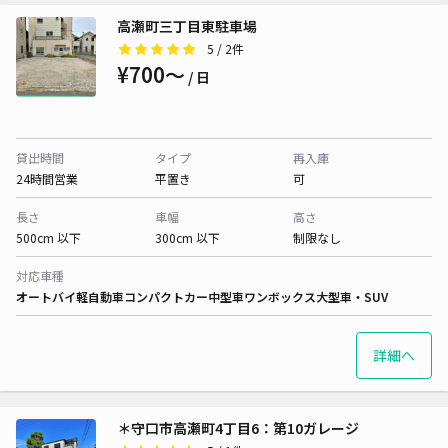
高瀬町三丁目東駐車場
5
/ 2件
¥700〜
/ 日
貸出時間
タイプ
再入庫
24時間営業
平置き
可
長さ
車幅
高さ
500cm 以下
300cm 以下
制限なし
対応車種
オートバイ
軽自動車
コンパクトカー
中型車
ワンボックス
大型車・SUV
詳細へ
＊守口市高瀬町4丁目6：第10ガレージ