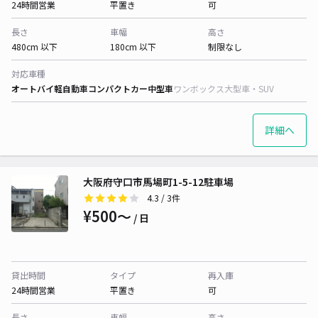
24時間営業
平置き
可
長さ
車幅
高さ
480cm 以下
180cm 以下
制限なし
対応車種
オートバイ
軽自動車
コンパクトカー
中型車
ワンボックス
大型車・SUV
詳細へ
大阪府守口市馬場町1-5-12駐車場
4.3
/ 3件
¥500〜
/ 日
貸出時間
タイプ
再入庫
24時間営業
平置き
可
長さ
車幅
高さ