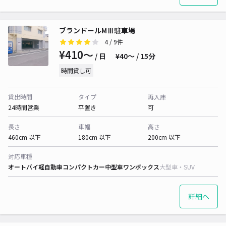
ブランドールMⅢ駐車場
4
/ 9件
¥410〜
/ 日
¥40〜 / 15分
時間貸し可
貸出時間
タイプ
再入庫
24時間営業
平置き
可
長さ
車幅
高さ
460cm 以下
180cm 以下
200cm 以下
対応車種
オートバイ
軽自動車
コンパクトカー
中型車
ワンボックス
大型車・SUV
詳細へ