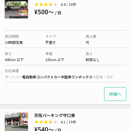
4.4
/ 10件
¥500〜
/ 日
貸出時間
タイプ
再入庫
24時間営業
平置き
可
長さ
車幅
高さ
440cm 以下
180cm 以下
制限なし
対応車種
オートバイ
軽自動車
コンパクトカー
中型車
ワンボックス
大型車・SUV
詳細へ
京阪パーキング守口東
4.1
/ 19件
¥540〜
/ 日