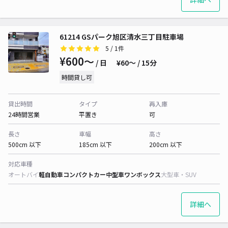
61214 GSパーク旭区清水三丁目駐車場
5
/ 1件
¥600〜
/ 日
¥60〜 / 15分
時間貸し可
貸出時間
タイプ
再入庫
24時間営業
平置き
可
長さ
車幅
高さ
500cm 以下
185cm 以下
200cm 以下
対応車種
オートバイ
軽自動車
コンパクトカー
中型車
ワンボックス
大型車・SUV
詳細へ