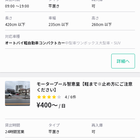
09:00 〜19:00
平置き
可
長さ
車幅
高さ
420cm 以下
235cm 以下
260cm 以下
対応車種
オートバイ
軽自動車
コンパクトカー
中型車
ワンボックス
大型車・SUV
詳細へ
モータープール智恵里【軽まで※止め方にご注意
ください】
4
/ 6件
¥400〜
/ 日
貸出時間
タイプ
再入庫
24時間営業
平置き
可