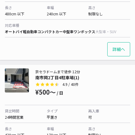
長さ
車幅
高さ
480cm 以下
240cm 以下
制限なし
対応車種
オートバイ
軽自動車
コンパクトカー
中型車
ワンボックス
大型車・SUV
詳細へ
京セラドームまで徒歩 12分
南市岡2丁目4駐車場(1)
4.9
/ 40件
¥500〜
/ 日
貸出時間
タイプ
再入庫
24時間営業
平置き
可
長さ
車幅
高さ
420cm 以下
170cm 以下
制限なし