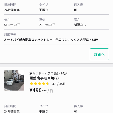
貸出時間
タイプ
再入庫
24時間営業
平置き
可
長さ
車幅
高さ
510cm 以下
270cm 以下
制限なし
対応車種
オートバイ
軽自動車
コンパクトカー
中型車
ワンボックス
大型車・SUV
詳細へ
京セラドームまで徒歩 14分
常盤商事駐車場(2)
4.8
/ 35件
¥490〜
/ 日
貸出時間
タイプ
再入庫
24時間営業
平置き
可