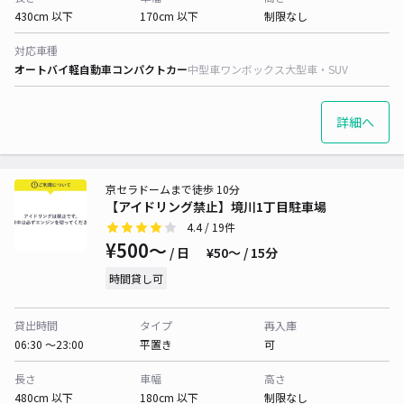
430cm 以下
170cm 以下
制限なし
対応車種
オートバイ
軽自動車
コンパクトカー
中型車
ワンボックス
大型車・SUV
詳細へ
京セラドームまで徒歩 10分
【アイドリング禁止】境川1丁目駐車場
4.4
/ 19件
¥500〜
/ 日
¥50〜 / 15分
時間貸し可
貸出時間
タイプ
再入庫
06:30 〜23:00
平置き
可
長さ
車幅
高さ
480cm 以下
180cm 以下
制限なし