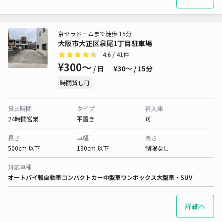
京セラドームまで徒歩 15分
大阪市大正区泉尾1丁目駐車場
4.6
/ 41件
¥300〜
/ 日
¥30〜 / 15分
時間貸し可
貸出時間
タイプ
再入庫
24時間営業
平置き
可
長さ
車幅
高さ
500cm 以下
190cm 以下
制限なし
対応車種
オートバイ
軽自動車
コンパクトカー
中型車
ワンボックス
大型車・SUV
詳細へ