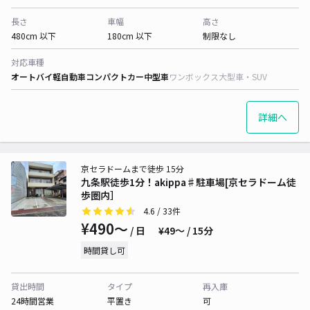
長さ
車幅
高さ
480cm 以下
180cm 以下
制限なし
対応車種
オートバイ
軽自動車
コンパクトカー
中型車
ワンボックス
大型車・SUV
詳細へ
京セラドームまで徒歩 15分
九条駅徒歩1分！akippa♯駐車場[京セラドーム徒
歩圏内］
4.6
/ 33件
¥490〜
/ 日
¥49〜 / 15分
時間貸し可
貸出時間
タイプ
再入庫
24時間営業
平置き
可