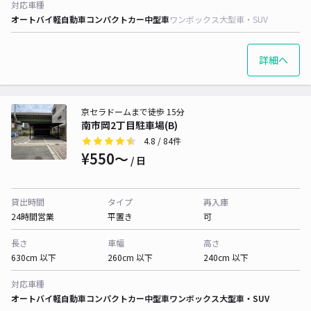
対応車種
オートバイ
軽自動車
コンパクトカー
中型車
ワンボックス
大型車・SUV
詳細へ
京セラドームまで徒歩 15分
南市岡2丁目駐車場(B)
4.8
/ 84件
¥550〜
/ 日
貸出時間
タイプ
再入庫
24時間営業
平置き
可
長さ
車幅
高さ
630cm 以下
260cm 以下
240cm 以下
対応車種
オートバイ
軽自動車
コンパクトカー
中型車
ワンボックス
大型車・SUV