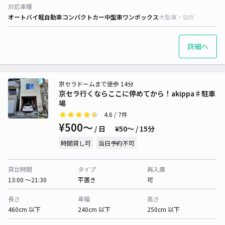
対応車種
オートバイ
軽自動車
コンパクトカー
中型車
ワンボックス
大型車・SUV
詳細へ
京セラドームまで徒歩 14分
京セラ行くならここに停めてから！akippa♯駐車
場
4.6
/ 7件
¥500〜
/ 日
¥50〜 / 15分
時間貸し可
当日予約不可
貸出時間
タイプ
再入庫
13:00 〜21:30
平置き
可
長さ
車幅
高さ
460cm 以下
240cm 以下
250cm 以下