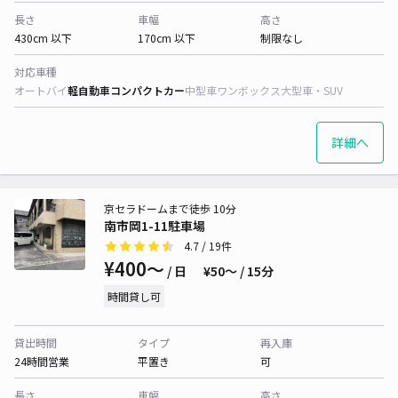
長さ
車幅
高さ
430cm 以下
170cm 以下
制限なし
対応車種
オートバイ
軽自動車
コンパクトカー
中型車
ワンボックス
大型車・SUV
詳細へ
京セラドームまで徒歩 10分
南市岡1-11駐車場
4.7
/ 19件
¥400〜
/ 日
¥50〜 / 15分
時間貸し可
貸出時間
タイプ
再入庫
24時間営業
平置き
可
長さ
車幅
高さ