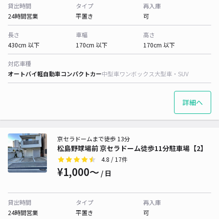
貸出時間
タイプ
再入庫
24時間営業
平置き
可
長さ
車幅
高さ
430cm 以下
170cm 以下
170cm 以下
対応車種
オートバイ
軽自動車
コンパクトカー
中型車
ワンボックス
大型車・SUV
詳細へ
京セラドームまで徒歩 13分
松島野球場前 京セラドーム徒歩11分駐車場【2】
4.8
/ 17件
¥1,000〜
/ 日
貸出時間
タイプ
再入庫
24時間営業
平置き
可