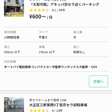
『大型可能』アキッパ京セラ近くパーキング
4.1
/ 49件
¥600〜
/ 日
貸出時間
タイプ
再入庫
24時間営業
平置き
可
長さ
車幅
高さ
500cm 以下
190cm 以下
制限なし
対応車種
オートバイ
軽自動車
コンパクトカー
中型車
ワンボックス
大型車・SUV
詳細へ
京セラドームまで徒歩 13分
大正区三軒家西3丁目京セラ前駐車場
4
/ 24件