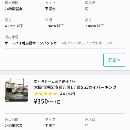
貸出時間
タイプ
再入庫
24時間営業
平置き
可
長さ
車幅
高さ
430cm 以下
170cm 以下
230cm 以下
対応車種
オートバイ
軽自動車
コンパクトカー
中型車
ワンボックス
大型車・SUV
詳細へ
京セラドームまで徒歩 9分
大阪市港区市岡元町1丁目5 ムカイパーキング
4.8
/ 94件
¥350〜
/ 日
貸出時間
タイプ
再入庫
24時間営業
平置き
可