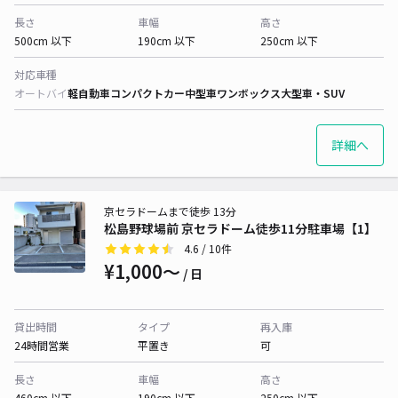
長さ
車幅
高さ
500cm 以下
190cm 以下
250cm 以下
対応車種
オートバイ
軽自動車
コンパクトカー
中型車
ワンボックス
大型車・SUV
詳細へ
京セラドームまで徒歩 13分
松島野球場前 京セラドーム徒歩11分駐車場【1】
4.6
/ 10件
¥1,000〜
/ 日
貸出時間
タイプ
再入庫
24時間営業
平置き
可
長さ
車幅
高さ
460cm 以下
190cm 以下
250cm 以下