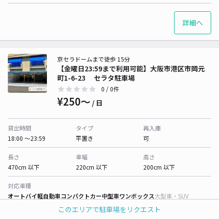
詳細へ
京セラドームまで徒歩 15分
【金曜日23:59まで利用可能】大阪市港区市岡元
町1-6-23 セラタ駐車場
0
/ 0件
¥250〜
/ 日
貸出時間
タイプ
再入庫
18:00 〜23:59
平置き
可
長さ
車幅
高さ
470cm 以下
220cm 以下
200cm 以下
対応車種
オートバイ
軽自動車
コンパクトカー
中型車
ワンボックス
大型車・SUV
このエリアで駐車場をリクエスト