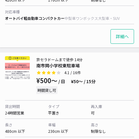
対応車種
オートバイ
軽自動車
コンパクトカー
中型車
ワンボックス
大型車・SUV
詳細へ
京セラドームまで徒歩 14分
南市岡小学校東駐車場
4.1
/ 16件
¥500〜
/ 日
¥50〜 / 15分
時間貸し可
貸出時間
タイプ
再入庫
24時間営業
平置き
可
長さ
車幅
高さ
480cm 以下
230cm 以下
制限なし