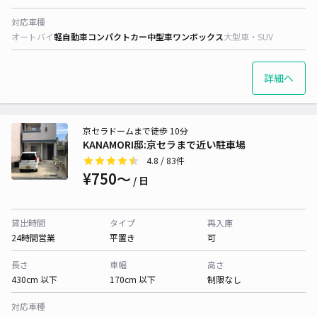
対応車種
オートバイ
軽自動車
コンパクトカー
中型車
ワンボックス
大型車・SUV
詳細へ
京セラドームまで徒歩 10分
KANAMORI邸:京セラまで近い駐車場
4.8
/ 83件
¥750〜
/ 日
貸出時間
タイプ
再入庫
24時間営業
平置き
可
長さ
車幅
高さ
430cm 以下
170cm 以下
制限なし
対応車種