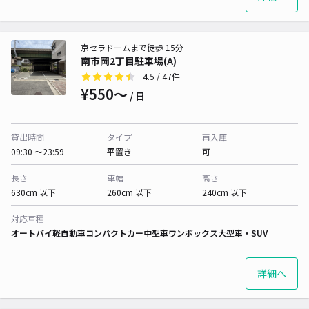
京セラドームまで徒歩 15分
南市岡2丁目駐車場(A)
4.5
/ 47件
¥550〜
/ 日
貸出時間
タイプ
再入庫
09:30 〜23:59
平置き
可
長さ
車幅
高さ
630cm 以下
260cm 以下
240cm 以下
対応車種
オートバイ
軽自動車
コンパクトカー
中型車
ワンボックス
大型車・SUV
詳細へ