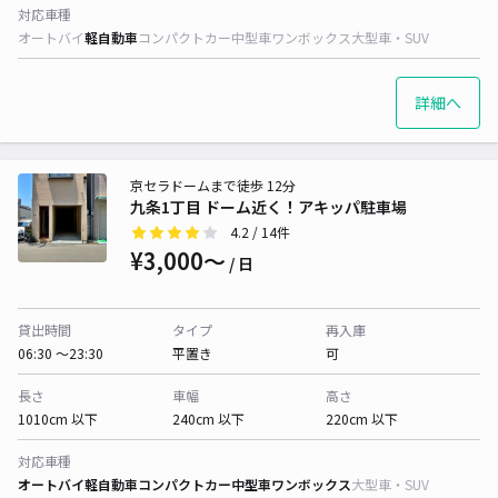
対応車種
オートバイ
軽自動車
コンパクトカー
中型車
ワンボックス
大型車・SUV
詳細へ
京セラドームまで徒歩 12分
九条1丁目 ドーム近く！アキッパ駐車場
4.2
/ 14件
¥3,000〜
/ 日
貸出時間
タイプ
再入庫
06:30 〜23:30
平置き
可
長さ
車幅
高さ
1010cm 以下
240cm 以下
220cm 以下
対応車種
オートバイ
軽自動車
コンパクトカー
中型車
ワンボックス
大型車・SUV