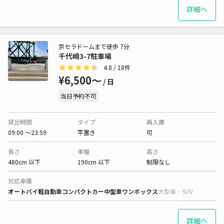
詳細へ
京セラドームまで徒歩 7分
千代崎3-7駐車場
4.8
/ 18件
¥6,500〜
/ 日
当日予約不可
貸出時間
タイプ
再入庫
09:00 〜23:59
平置き
可
長さ
車幅
高さ
480cm 以下
190cm 以下
制限なし
対応車種
オートバイ
軽自動車
コンパクトカー
中型車
ワンボックス
大型車・SUV
詳細へ