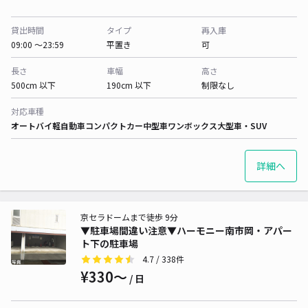
貸出時間
タイプ
再入庫
09:00 〜23:59
平置き
可
長さ
車幅
高さ
500cm 以下
190cm 以下
制限なし
対応車種
オートバイ
軽自動車
コンパクトカー
中型車
ワンボックス
大型車・SUV
詳細へ
京セラドームまで徒歩 9分
▼駐車場間違い注意▼ハーモニー南市岡・アパー
ト下の駐車場
4.7
/ 338件
¥330〜
/ 日