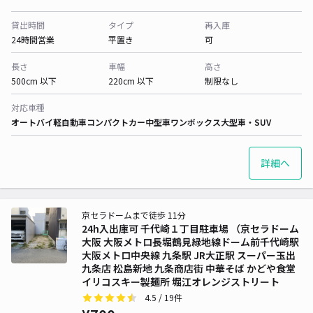
貸出時間
タイプ
再入庫
24時間営業
平置き
可
長さ
車幅
高さ
500cm 以下
220cm 以下
制限なし
対応車種
オートバイ
軽自動車
コンパクトカー
中型車
ワンボックス
大型車・SUV
詳細へ
京セラドームまで徒歩 11分
24h入出庫可 千代崎１丁目駐車場 （京セラドーム
大阪 大阪メトロ長堀鶴見緑地線ドーム前千代崎駅
大阪メトロ中央線 九条駅 JR大正駅 スーパー玉出
九条店 松島新地 九条商店街 中華そば かどや食堂
イリコスキー製麺所 堀江オレンジストリート
4.5
/ 19件