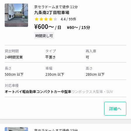
京セラドームまで徒歩 11分
九条南2丁目駐車場
4.4
/ 99件
¥600〜
/ 日
¥60〜 / 15分
時間貸し可
貸出時間
タイプ
再入庫
24時間営業
平置き
可
長さ
車幅
高さ
500cm 以下
230cm 以下
280cm 以下
対応車種
オートバイ
軽自動車
コンパクトカー
中型車
ワンボックス
大型車・SUV
詳細へ
京セラドームまで徒歩 15分