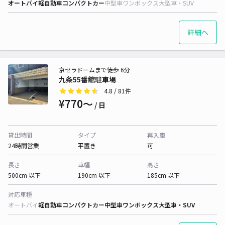
オートバイ
軽自動車
コンパクトカー
中型車
ワンボックス
大型車・SUV
詳細へ
京セラドームまで徒歩 6分
九条55番館駐車場
4.8
/ 81件
¥770〜
/ 日
貸出時間
タイプ
再入庫
24時間営業
平置き
可
長さ
車幅
高さ
500cm 以下
190cm 以下
185cm 以下
対応車種
オートバイ
軽自動車
コンパクトカー
中型車
ワンボックス
大型車・SUV