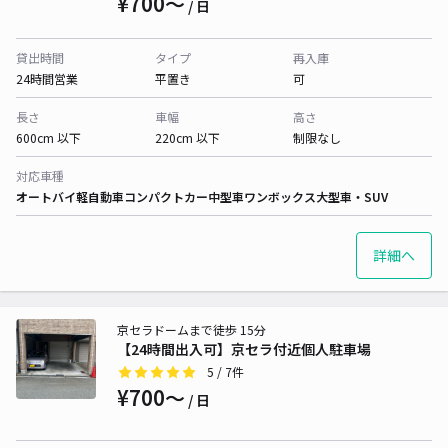
¥700〜
/ 日
貸出時間
タイプ
再入庫
24時間営業
平置き
可
長さ
車幅
高さ
600cm 以下
220cm 以下
制限なし
対応車種
オートバイ
軽自動車
コンパクトカー
中型車
ワンボックス
大型車・SUV
詳細へ
京セラドームまで徒歩 15分
【24時間出入可】京セラ付近個人駐車場
5
/ 7件
¥700〜
/ 日