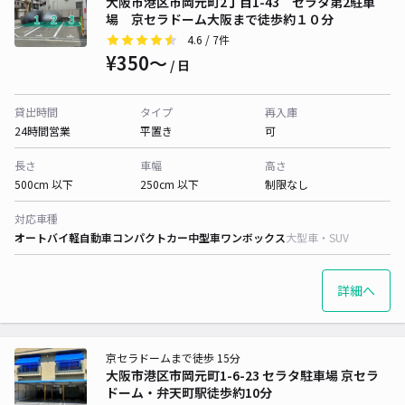
大阪市港区市岡元町2丁目1-43 セラタ第2駐車
場 京セラドーム大阪まで徒歩約１０分
4.6
/ 7件
¥350〜
/ 日
貸出時間
タイプ
再入庫
24時間営業
平置き
可
長さ
車幅
高さ
500cm 以下
250cm 以下
制限なし
対応車種
オートバイ
軽自動車
コンパクトカー
中型車
ワンボックス
大型車・SUV
詳細へ
京セラドームまで徒歩 15分
大阪市港区市岡元町1-6-23 セラタ駐車場 京セラ
ドーム・弁天町駅徒歩約10分