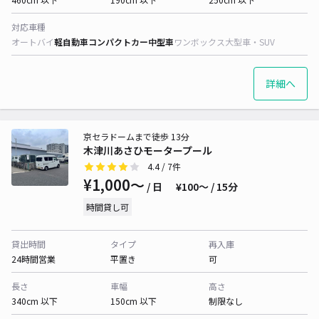
対応車種
オートバイ
軽自動車
コンパクトカー
中型車
ワンボックス
大型車・SUV
詳細へ
京セラドームまで徒歩 13分
木津川あさひモータープール
4.4
/ 7件
¥1,000〜
/ 日
¥100〜 / 15分
時間貸し可
貸出時間
タイプ
再入庫
24時間営業
平置き
可
長さ
車幅
高さ
340cm 以下
150cm 以下
制限なし