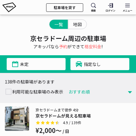
駐車場を貸す
検索
ログイン
メニュー
一覧
地図
京セラドーム周辺の駐車場
アキッパなら
予約
ができて
格安料金
!
未定
指定なし
138件の駐車場があります
利用可能な駐車場のみ表示
京セラドームまで徒歩 4分
京セラドームが見える駐車場
4.9
/ 139件
¥2,000〜
/ 日