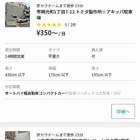
京セラドームまで徒歩 15分
市岡元町1丁目7-12 トミタ製作所☆アキッパ駐車
場
5
/ 2件
¥350〜
/ 日
貸出時間
タイプ
再入庫
24時間営業
平置き
可
長さ
車幅
高さ
430cm 以下
170cm 以下
195cm 以下
対応車種
オートバイ
軽自動車
コンパクトカー
中型車
ワンボックス
大型車・SUV
詳細へ
京セラドームまで徒歩 15分