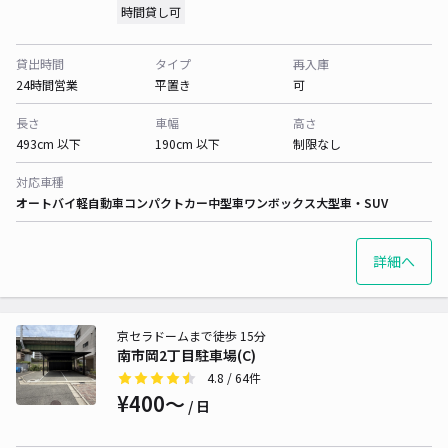
時間貸し可
貸出時間
タイプ
再入庫
24時間営業
平置き
可
長さ
車幅
高さ
493cm 以下
190cm 以下
制限なし
対応車種
オートバイ
軽自動車
コンパクトカー
中型車
ワンボックス
大型車・SUV
詳細へ
京セラドームまで徒歩 15分
南市岡2丁目駐車場(C)
4.8
/ 64件
¥400〜
/ 日