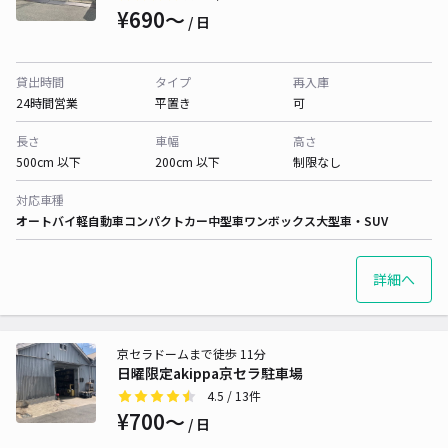
¥690〜
/ 日
貸出時間
タイプ
再入庫
24時間営業
平置き
可
長さ
車幅
高さ
500cm 以下
200cm 以下
制限なし
対応車種
オートバイ
軽自動車
コンパクトカー
中型車
ワンボックス
大型車・SUV
詳細へ
京セラドームまで徒歩 11分
日曜限定akippa京セラ駐車場
4.5
/ 13件
¥700〜
/ 日