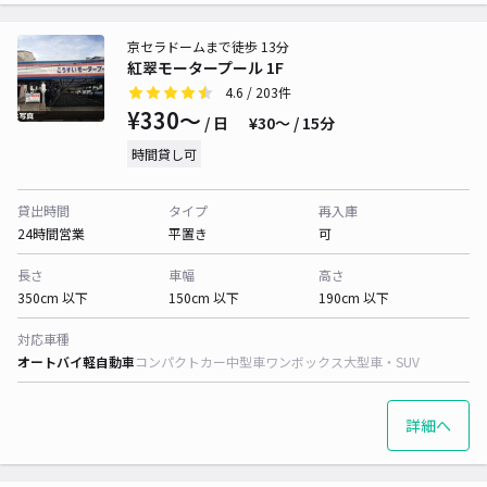
京セラドームまで徒歩 13分
紅翠モータープール 1F
4.6
/ 203件
¥330〜
/ 日
¥30〜 / 15分
時間貸し可
貸出時間
タイプ
再入庫
24時間営業
平置き
可
長さ
車幅
高さ
350cm 以下
150cm 以下
190cm 以下
対応車種
オートバイ
軽自動車
コンパクトカー
中型車
ワンボックス
大型車・SUV
詳細へ