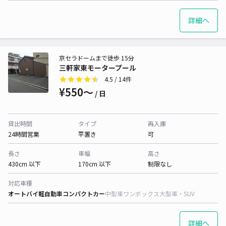
詳細へ
京セラドームまで徒歩 15分
三軒家東モータープール
4.5
/ 14件
¥550〜
/ 日
貸出時間
タイプ
再入庫
24時間営業
平置き
可
長さ
車幅
高さ
430cm 以下
170cm 以下
制限なし
対応車種
オートバイ
軽自動車
コンパクトカー
中型車
ワンボックス
大型車・SUV
詳細へ