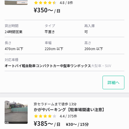
4.8
/ 8件
¥350〜
/ 日
貸出時間
タイプ
再入庫
24時間営業
平置き
可
長さ
車幅
高さ
470cm 以下
220cm 以下
200cm 以下
対応車種
オートバイ
軽自動車
コンパクトカー
中型車
ワンボックス
大型車・SUV
詳細へ
京セラドームまで徒歩 13分
かがやパーキング【駐車場間違い注意】
4.4
/ 375件
¥385〜
/ 日
¥30〜 / 15分