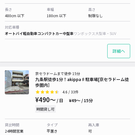
長さ
車幅
高さ
480cm 以下
180cm 以下
制限なし
対応車種
オートバイ
軽自動車
コンパクトカー
中型車
ワンボックス
大型車・SUV
詳細へ
京セラドームまで徒歩 15分
九条駅徒歩1分！akippa♯駐車場[京セラドーム徒
歩圏内］
4.6
/ 33件
¥490〜
/ 日
¥49〜 / 15分
時間貸し可
貸出時間
タイプ
再入庫
24時間営業
平置き
可