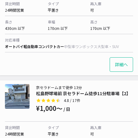
貸出時間
タイプ
再入庫
24時間営業
平置き
可
長さ
車幅
高さ
430cm 以下
170cm 以下
170cm 以下
対応車種
オートバイ
軽自動車
コンパクトカー
中型車
ワンボックス
大型車・SUV
詳細へ
京セラドームまで徒歩 13分
松島野球場前 京セラドーム徒歩11分駐車場【2】
4.8
/ 17件
¥1,000〜
/ 日
貸出時間
タイプ
再入庫
24時間営業
平置き
可