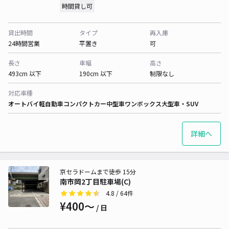
時間貸し可
貸出時間
タイプ
再入庫
24時間営業
平置き
可
長さ
車幅
高さ
493cm 以下
190cm 以下
制限なし
対応車種
オートバイ
軽自動車
コンパクトカー
中型車
ワンボックス
大型車・SUV
詳細へ
京セラドームまで徒歩 15分
南市岡2丁目駐車場(C)
4.8
/ 64件
¥400〜
/ 日