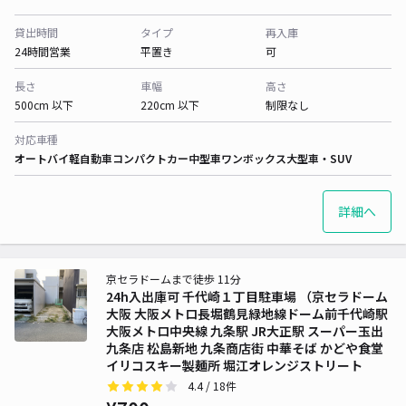
貸出時間
タイプ
再入庫
24時間営業
平置き
可
長さ
車幅
高さ
500cm 以下
220cm 以下
制限なし
対応車種
オートバイ
軽自動車
コンパクトカー
中型車
ワンボックス
大型車・SUV
詳細へ
京セラドームまで徒歩 11分
24h入出庫可 千代崎１丁目駐車場 （京セラドーム
大阪 大阪メトロ長堀鶴見緑地線ドーム前千代崎駅
大阪メトロ中央線 九条駅 JR大正駅 スーパー玉出
九条店 松島新地 九条商店街 中華そば かどや食堂
イリコスキー製麺所 堀江オレンジストリート
4.4
/ 18件