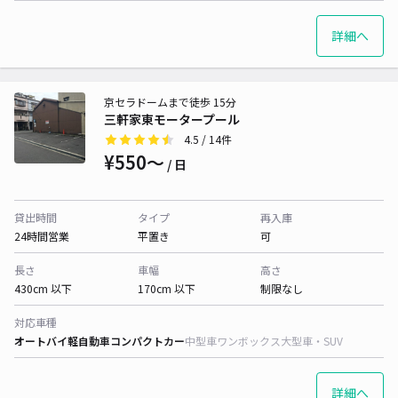
詳細へ
京セラドームまで徒歩 15分
三軒家東モータープール
4.5
/ 14件
¥550〜
/ 日
貸出時間
タイプ
再入庫
24時間営業
平置き
可
長さ
車幅
高さ
430cm 以下
170cm 以下
制限なし
対応車種
オートバイ
軽自動車
コンパクトカー
中型車
ワンボックス
大型車・SUV
詳細へ