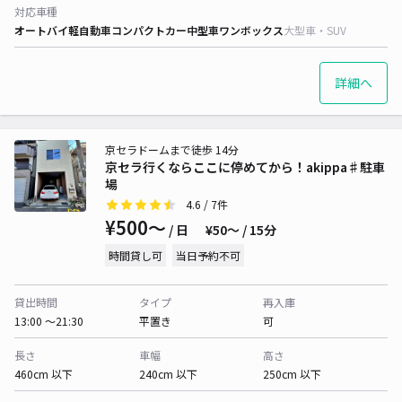
対応車種
オートバイ
軽自動車
コンパクトカー
中型車
ワンボックス
大型車・SUV
詳細へ
京セラドームまで徒歩 14分
京セラ行くならここに停めてから！akippa♯駐車
場
4.6
/ 7件
¥500〜
/ 日
¥50〜 / 15分
時間貸し可
当日予約不可
貸出時間
タイプ
再入庫
13:00 〜21:30
平置き
可
長さ
車幅
高さ
460cm 以下
240cm 以下
250cm 以下