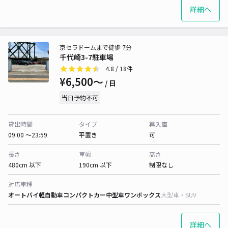
詳細へ
京セラドームまで徒歩 7分
千代崎3-7駐車場
4.8
/ 18件
¥6,500〜
/ 日
当日予約不可
貸出時間
タイプ
再入庫
09:00 〜23:59
平置き
可
長さ
車幅
高さ
480cm 以下
190cm 以下
制限なし
対応車種
オートバイ
軽自動車
コンパクトカー
中型車
ワンボックス
大型車・SUV
詳細へ