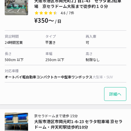
大阪市港区市岡元町2丁目1-43 セラタ第2駐車
場 京セラドーム大阪まで徒歩約１０分
4.6
/ 7件
¥350〜
/ 日
貸出時間
タイプ
再入庫
24時間営業
平置き
可
長さ
車幅
高さ
500cm 以下
250cm 以下
制限なし
対応車種
オートバイ
軽自動車
コンパクトカー
中型車
ワンボックス
大型車・SUV
詳細へ
京セラドームまで徒歩 15分
大阪市港区市岡元町1-6-23 セラタ駐車場 京セラ
ドーム・弁天町駅徒歩約10分