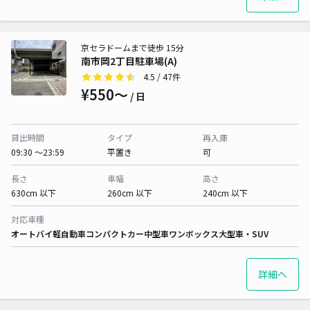
京セラドームまで徒歩 15分
南市岡2丁目駐車場(A)
4.5
/ 47件
¥550〜
/ 日
貸出時間
タイプ
再入庫
09:30 〜23:59
平置き
可
長さ
車幅
高さ
630cm 以下
260cm 以下
240cm 以下
対応車種
オートバイ
軽自動車
コンパクトカー
中型車
ワンボックス
大型車・SUV
詳細へ