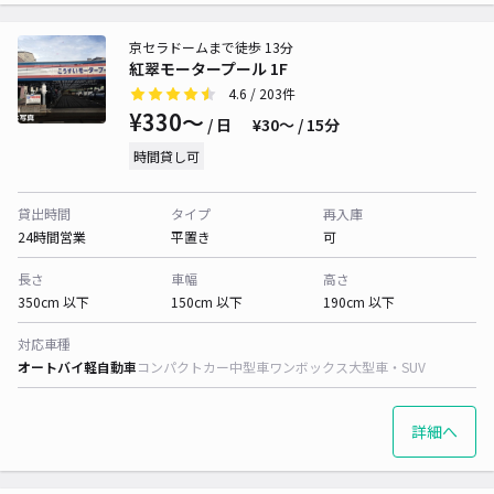
京セラドームまで徒歩 13分
紅翠モータープール 1F
4.6
/ 203件
¥330〜
/ 日
¥30〜 / 15分
時間貸し可
貸出時間
タイプ
再入庫
24時間営業
平置き
可
長さ
車幅
高さ
350cm 以下
150cm 以下
190cm 以下
対応車種
オートバイ
軽自動車
コンパクトカー
中型車
ワンボックス
大型車・SUV
詳細へ