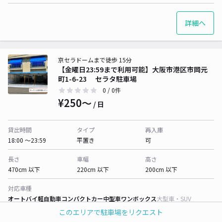
詳細へ
京セラドームまで徒歩 15分
【金曜日23:59まで利用可能】大阪市港区市岡元
町1-6-23 セラタ駐車場
0
/ 0件
¥250〜
/ 日
貸出時間
タイプ
再入庫
18:00 〜23:59
平置き
可
長さ
車幅
高さ
470cm 以下
220cm 以下
200cm 以下
対応車種
オートバイ
軽自動車
コンパクトカー
中型車
ワンボックス
大型車・SUV
このエリアで駐車場をリクエスト