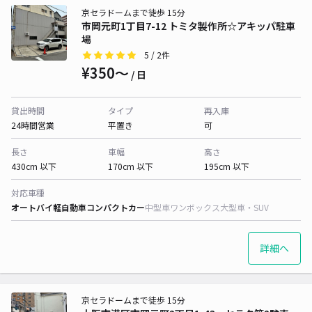
京セラドームまで徒歩 15分
市岡元町1丁目7-12 トミタ製作所☆アキッパ駐車
場
5
/ 2件
¥350〜
/ 日
貸出時間
タイプ
再入庫
24時間営業
平置き
可
長さ
車幅
高さ
430cm 以下
170cm 以下
195cm 以下
対応車種
オートバイ
軽自動車
コンパクトカー
中型車
ワンボックス
大型車・SUV
詳細へ
京セラドームまで徒歩 15分