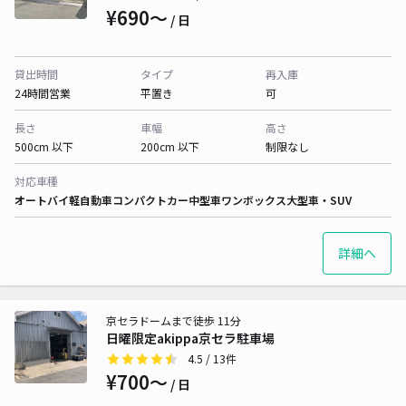
¥690〜
/ 日
貸出時間
タイプ
再入庫
24時間営業
平置き
可
長さ
車幅
高さ
500cm 以下
200cm 以下
制限なし
対応車種
オートバイ
軽自動車
コンパクトカー
中型車
ワンボックス
大型車・SUV
詳細へ
京セラドームまで徒歩 11分
日曜限定akippa京セラ駐車場
4.5
/ 13件
¥700〜
/ 日