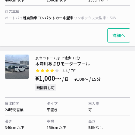
対応車種
オートバイ
軽自動車
コンパクトカー
中型車
ワンボックス
大型車・SUV
詳細へ
京セラドームまで徒歩 13分
木津川あさひモータープール
4.4
/ 7件
¥1,000〜
/ 日
¥100〜 / 15分
時間貸し可
貸出時間
タイプ
再入庫
24時間営業
平置き
可
長さ
車幅
高さ
340cm 以下
150cm 以下
制限なし