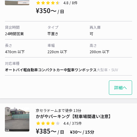
4.8
/ 8件
¥350〜
/ 日
貸出時間
タイプ
再入庫
24時間営業
平置き
可
長さ
車幅
高さ
470cm 以下
220cm 以下
200cm 以下
対応車種
オートバイ
軽自動車
コンパクトカー
中型車
ワンボックス
大型車・SUV
詳細へ
京セラドームまで徒歩 13分
かがやパーキング【駐車場間違い注意】
4.4
/ 375件
¥385〜
/ 日
¥30〜 / 15分