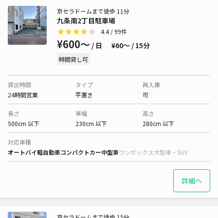
京セラドームまで徒歩 11分
九条南2丁目駐車場
4.4
/ 99件
¥600〜
/ 日
¥60〜 / 15分
時間貸し可
貸出時間
タイプ
再入庫
24時間営業
平置き
可
長さ
車幅
高さ
500cm 以下
230cm 以下
280cm 以下
対応車種
オートバイ
軽自動車
コンパクトカー
中型車
ワンボックス
大型車・SUV
詳細へ
京セラドームまで徒歩 15分