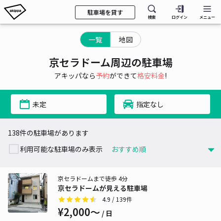
駐車場を貸す
検索
ログイン
メニュー
一覧
地図
京セラドーム周辺の駐車場
アキッパなら
予約
ができて
格安料金
!
未定
指定なし
138件の駐車場があります
利用可能な駐車場のみ表示
京セラドームまで徒歩 4分
京セラドームが見える駐車場
4.9
/ 139件
¥2,000〜
/ 日