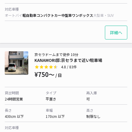
対応車種
オートバイ
軽自動車
コンパクトカー
中型車
ワンボックス
大型車・SUV
詳細へ
京セラドームまで徒歩 10分
KANAMORI邸:京セラまで近い駐車場
4.8
/ 83件
¥750〜
/ 日
貸出時間
タイプ
再入庫
24時間営業
平置き
可
長さ
車幅
高さ
430cm 以下
170cm 以下
制限なし
対応車種