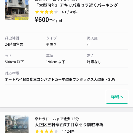
『大型可能』アキッパ京セラ近くパーキング
4.1
/ 49件
¥600〜
/ 日
貸出時間
タイプ
再入庫
24時間営業
平置き
可
長さ
車幅
高さ
500cm 以下
190cm 以下
制限なし
対応車種
オートバイ
軽自動車
コンパクトカー
中型車
ワンボックス
大型車・SUV
詳細へ
京セラドームまで徒歩 13分
大正区三軒家西3丁目京セラ前駐車場
4
/ 24件