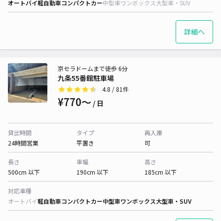
オートバイ
軽自動車
コンパクトカー
中型車
ワンボックス
大型車・SUV
詳細へ
京セラドームまで徒歩 6分
九条55番館駐車場
4.8
/ 81件
¥770〜
/ 日
貸出時間
タイプ
再入庫
24時間営業
平置き
可
長さ
車幅
高さ
500cm 以下
190cm 以下
185cm 以下
対応車種
オートバイ
軽自動車
コンパクトカー
中型車
ワンボックス
大型車・SUV