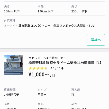
長さ
車幅
高さ
500cm 以下
190cm 以下
250cm 以下
対応車種
オートバイ
軽自動車
コンパクトカー
中型車
ワンボックス
大型車・SUV
詳細へ
京セラドームまで徒歩 13分
松島野球場前 京セラドーム徒歩11分駐車場【1】
4.6
/ 10件
¥1,000〜
/ 日
貸出時間
タイプ
再入庫
24時間営業
平置き
可
長さ
車幅
高さ
460cm 以下
190cm 以下
250cm 以下