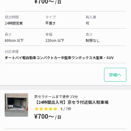
¥700〜
/ 日
貸出時間
タイプ
再入庫
24時間営業
平置き
可
長さ
車幅
高さ
600cm 以下
220cm 以下
制限なし
対応車種
オートバイ
軽自動車
コンパクトカー
中型車
ワンボックス
大型車・SUV
詳細へ
京セラドームまで徒歩 15分
【24時間出入可】京セラ付近個人駐車場
5
/ 7件
¥700〜
/ 日