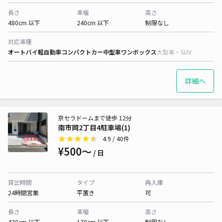
長さ
車幅
高さ
480cm 以下
240cm 以下
制限なし
対応車種
オートバイ
軽自動車
コンパクトカー
中型車
ワンボックス
大型車・SUV
詳細へ
京セラドームまで徒歩 12分
南市岡2丁目4駐車場(1)
4.9
/ 40件
¥500〜
/ 日
貸出時間
タイプ
再入庫
24時間営業
平置き
可
長さ
車幅
高さ
420cm 以下
170cm 以下
制限なし