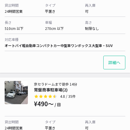
貸出時間
タイプ
再入庫
24時間営業
平置き
可
長さ
車幅
高さ
510cm 以下
270cm 以下
制限なし
対応車種
オートバイ
軽自動車
コンパクトカー
中型車
ワンボックス
大型車・SUV
詳細へ
京セラドームまで徒歩 14分
常盤商事駐車場(2)
4.8
/ 35件
¥490〜
/ 日
貸出時間
タイプ
再入庫
24時間営業
平置き
可