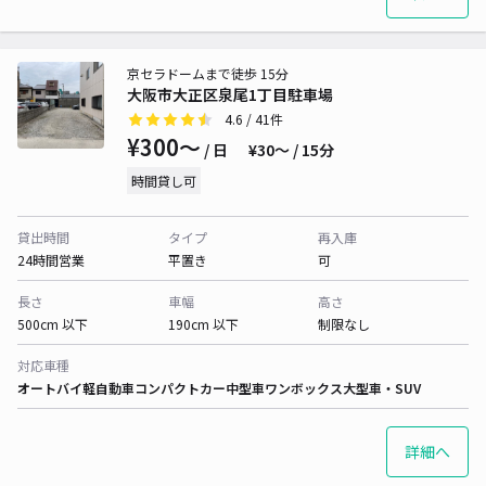
京セラドームまで徒歩 15分
大阪市大正区泉尾1丁目駐車場
4.6
/ 41件
¥300〜
/ 日
¥30〜 / 15分
時間貸し可
貸出時間
タイプ
再入庫
24時間営業
平置き
可
長さ
車幅
高さ
500cm 以下
190cm 以下
制限なし
対応車種
オートバイ
軽自動車
コンパクトカー
中型車
ワンボックス
大型車・SUV
詳細へ