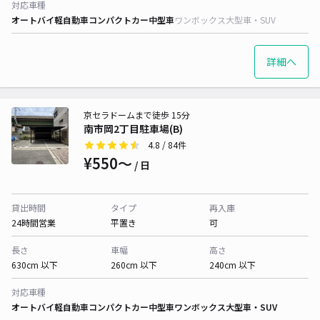
対応車種
オートバイ
軽自動車
コンパクトカー
中型車
ワンボックス
大型車・SUV
詳細へ
京セラドームまで徒歩 15分
南市岡2丁目駐車場(B)
4.8
/ 84件
¥550〜
/ 日
貸出時間
タイプ
再入庫
24時間営業
平置き
可
長さ
車幅
高さ
630cm 以下
260cm 以下
240cm 以下
対応車種
オートバイ
軽自動車
コンパクトカー
中型車
ワンボックス
大型車・SUV