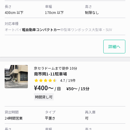
長さ
車幅
高さ
430cm 以下
170cm 以下
制限なし
対応車種
オートバイ
軽自動車
コンパクトカー
中型車
ワンボックス
大型車・SUV
詳細へ
京セラドームまで徒歩 10分
南市岡1-11駐車場
4.7
/ 19件
¥400〜
/ 日
¥50〜 / 15分
時間貸し可
貸出時間
タイプ
再入庫
24時間営業
平置き
可
長さ
車幅
高さ