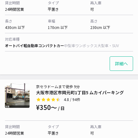
貸出時間
タイプ
再入庫
24時間営業
平置き
可
長さ
車幅
高さ
430cm 以下
170cm 以下
230cm 以下
対応車種
オートバイ
軽自動車
コンパクトカー
中型車
ワンボックス
大型車・SUV
詳細へ
京セラドームまで徒歩 9分
大阪市港区市岡元町1丁目5 ムカイパーキング
4.8
/ 94件
¥350〜
/ 日
貸出時間
タイプ
再入庫
24時間営業
平置き
可