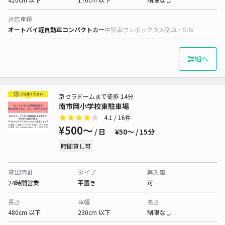
対応車種
オートバイ
軽自動車
コンパクトカー
中型車
ワンボックス
大型車・SUV
詳細へ
京セラドームまで徒歩 14分
南市岡小学校東駐車場
4.1
/ 16件
¥500〜
/ 日
¥50〜 / 15分
時間貸し可
貸出時間
タイプ
再入庫
24時間営業
平置き
可
長さ
車幅
高さ
480cm 以下
230cm 以下
制限なし