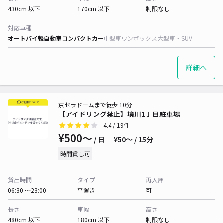
430cm 以下
170cm 以下
制限なし
対応車種
オートバイ
軽自動車
コンパクトカー
中型車
ワンボックス
大型車・SUV
詳細へ
京セラドームまで徒歩 10分
【アイドリング禁止】境川1丁目駐車場
4.4
/ 19件
¥500〜
/ 日
¥50〜 / 15分
時間貸し可
貸出時間
タイプ
再入庫
06:30 〜23:00
平置き
可
長さ
車幅
高さ
480cm 以下
180cm 以下
制限なし