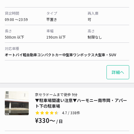
貸出時間
タイプ
再入庫
09:00 〜23:59
平置き
可
長さ
車幅
高さ
500cm 以下
190cm 以下
制限なし
対応車種
オートバイ
軽自動車
コンパクトカー
中型車
ワンボックス
大型車・SUV
詳細へ
京セラドームまで徒歩 9分
▼駐車場間違い注意▼ハーモニー南市岡・アパー
ト下の駐車場
4.7
/ 338件
¥330〜
/ 日