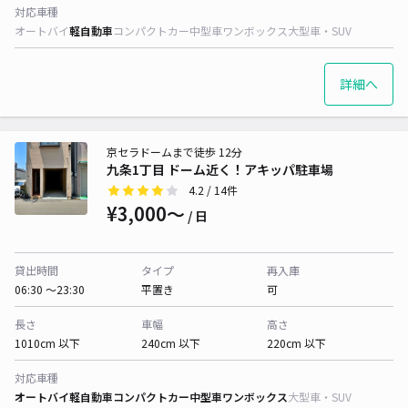
対応車種
オートバイ
軽自動車
コンパクトカー
中型車
ワンボックス
大型車・SUV
詳細へ
京セラドームまで徒歩 12分
九条1丁目 ドーム近く！アキッパ駐車場
4.2
/ 14件
¥3,000〜
/ 日
貸出時間
タイプ
再入庫
06:30 〜23:30
平置き
可
長さ
車幅
高さ
1010cm 以下
240cm 以下
220cm 以下
対応車種
オートバイ
軽自動車
コンパクトカー
中型車
ワンボックス
大型車・SUV