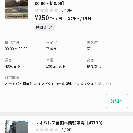
00:00～朝8:00】
0
/ 0件
¥250〜
/ 日
¥25〜 / 15分
時間貸し可
貸出時間
タイプ
再入庫
00:00 〜08:00
平置き
可
長さ
車幅
高さ
480cm 以下
190cm 以下
制限なし
対応車種
オートバイ
軽自動車
コンパクトカー
中型車
ワンボックス
大型車・SUV
詳細へ
レオパレス富田林西駐車場【47130】
0
/ 0件