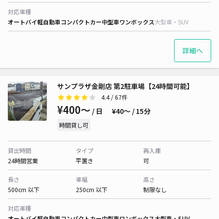
対応車種
オートバイ
軽自動車
コンパクトカー
中型車
ワンボックス
大型車・SUV
詳細へ
サンプラザ金剛店 第2駐車場【24時間可能】
4.4
/ 67件
¥400〜
/ 日
¥40〜 / 15分
時間貸し可
貸出時間
タイプ
再入庫
24時間営業
平置き
可
長さ
車幅
高さ
500cm 以下
250cm 以下
制限なし
対応車種
オートバイ
軽自動車
コンパクトカー
中型車
ワンボックス
大型車・SUV