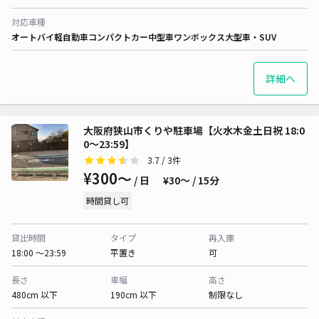
対応車種
オートバイ
軽自動車
コンパクトカー
中型車
ワンボックス
大型車・SUV
詳細へ
大阪府狭山市くりや駐車場【火水木金土日祝 18:0
0～23:59】
3.7
/ 3件
¥300〜
/ 日
¥30〜 / 15分
時間貸し可
貸出時間
タイプ
再入庫
18:00 〜23:59
平置き
可
長さ
車幅
高さ
480cm 以下
190cm 以下
制限なし