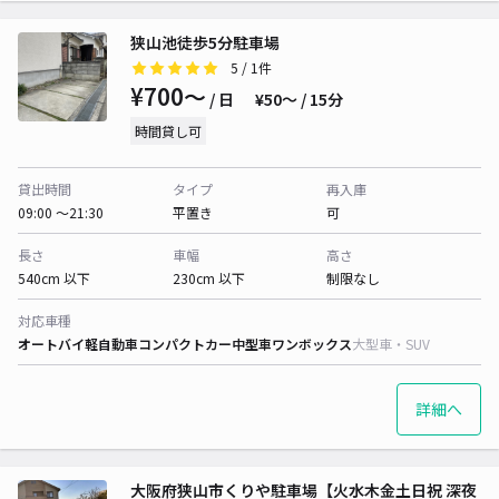
狭山池徒歩5分駐車場
5
/ 1件
¥700〜
/ 日
¥50〜 / 15分
時間貸し可
貸出時間
タイプ
再入庫
09:00 〜21:30
平置き
可
長さ
車幅
高さ
540cm 以下
230cm 以下
制限なし
対応車種
オートバイ
軽自動車
コンパクトカー
中型車
ワンボックス
大型車・SUV
詳細へ
大阪府狭山市くりや駐車場【火水木金土日祝 深夜