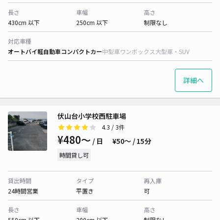
長さ
車幅
高さ
430cm 以下
250cm 以下
制限なし
対応車種
オートバイ
軽自動車
コンパクトカー
中型車
ワンボックス
大型車・SUV
詳細へ
伏山台小学校西駐車場
4.3
/ 3件
¥480〜
/ 日
¥50〜 / 15分
時間貸し可
貸出時間
タイプ
再入庫
24時間営業
平置き
可
長さ
車幅
高さ
550cm 以下
200cm 以下
制限なし