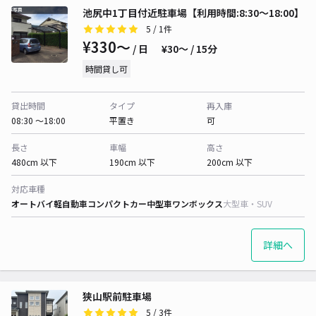
池尻中1丁目付近駐車場【利用時間:8:30～18:00】
5
/ 1件
¥330〜
/ 日
¥30〜 / 15分
時間貸し可
貸出時間
タイプ
再入庫
08:30 〜18:00
平置き
可
長さ
車幅
高さ
480cm 以下
190cm 以下
200cm 以下
対応車種
オートバイ
軽自動車
コンパクトカー
中型車
ワンボックス
大型車・SUV
詳細へ
狭山駅前駐車場
5
/ 3件