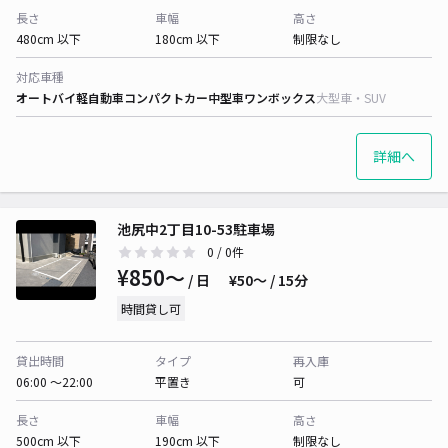
長さ
車幅
高さ
480cm 以下
180cm 以下
制限なし
対応車種
オートバイ
軽自動車
コンパクトカー
中型車
ワンボックス
大型車・SUV
詳細へ
池尻中2丁目10-53駐車場
0
/ 0件
¥850〜
/ 日
¥50〜 / 15分
時間貸し可
貸出時間
タイプ
再入庫
06:00 〜22:00
平置き
可
長さ
車幅
高さ
500cm 以下
190cm 以下
制限なし