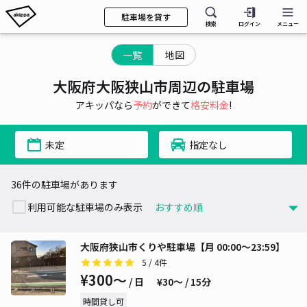
駐車場を貸す
検索
ログイン
メニュー
一覧
地図
大阪府大阪狭山市周辺の駐車場
アキッパなら
予約
ができて
格安料金
!
未定
指定なし
36件の駐車場があります
利用可能な駐車場のみ表示
大阪府狭山市くりや駐車場【月 00:00～23:59】
5
/ 4件
¥300〜
/ 日
¥30〜 / 15分
時間貸し可