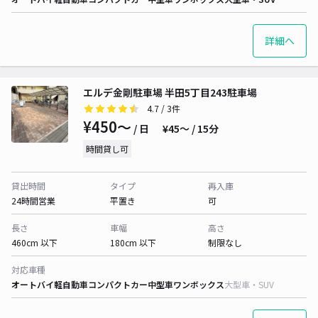
詳細へ
エルデ金剛駐車場 半田5丁目243駐車場
4.7
/ 3件
¥450〜
/ 日
¥45〜 / 15分
時間貸し可
貸出時間
タイプ
再入庫
24時間営業
平置き
可
長さ
車幅
高さ
460cm 以下
180cm 以下
制限なし
対応車種
オートバイ
軽自動車
コンパクトカー
中型車
ワンボックス
大型車・SUV