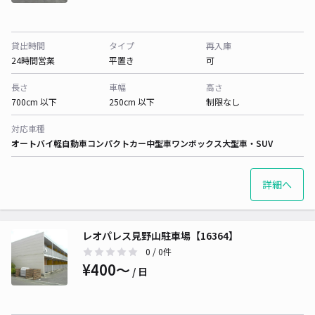
貸出時間
タイプ
再入庫
24時間営業
平置き
可
長さ
車幅
高さ
700cm 以下
250cm 以下
制限なし
対応車種
オートバイ
軽自動車
コンパクトカー
中型車
ワンボックス
大型車・SUV
詳細へ
レオパレス見野山駐車場【16364】
0
/ 0件
¥400〜
/ 日