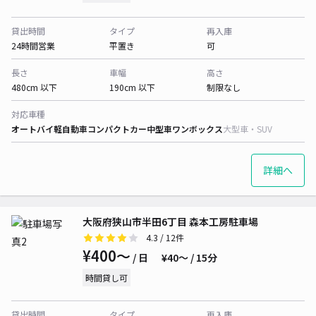
貸出時間
タイプ
再入庫
24時間営業
平置き
可
長さ
車幅
高さ
480cm 以下
190cm 以下
制限なし
対応車種
オートバイ
軽自動車
コンパクトカー
中型車
ワンボックス
大型車・SUV
詳細へ
大阪府狭山市半田6丁目 森本工房駐車場
4.3
/ 12件
¥400〜
/ 日
¥40〜 / 15分
時間貸し可
貸出時間
タイプ
再入庫