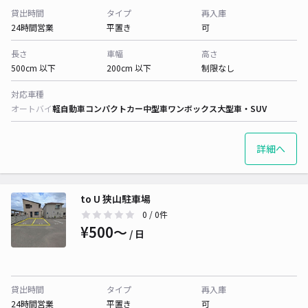
貸出時間
タイプ
再入庫
24時間営業
平置き
可
長さ
車幅
高さ
500cm 以下
200cm 以下
制限なし
対応車種
オートバイ
軽自動車
コンパクトカー
中型車
ワンボックス
大型車・SUV
詳細へ
to U 狭山駐車場
0
/ 0件
¥500〜
/ 日
貸出時間
タイプ
再入庫
24時間営業
平置き
可