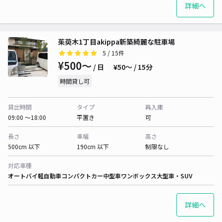
詳細へ
茱萸木1丁目akippa新築綺麗な駐車場
5
/ 15件
¥500〜
/ 日
¥50〜 / 15分
時間貸し可
貸出時間
タイプ
再入庫
09:00 〜18:00
平置き
可
長さ
車幅
高さ
500cm 以下
190cm 以下
制限なし
対応車種
オートバイ
軽自動車
コンパクトカー
中型車
ワンボックス
大型車・SUV
詳細へ