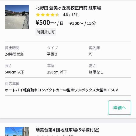
北野田 登美ヶ丘高校正門前 駐車場
4.8
/ 13件
¥500〜
/ 日
¥100〜 / 15分
時間貸し可
貸出時間
タイプ
再入庫
24時間営業
平置き
可
長さ
車幅
高さ
500cm 以下
250cm 以下
制限なし
対応車種
オートバイ
軽自動車
コンパクトカー
中型車
ワンボックス
大型車・SUV
詳細へ
晴美台第4 団地駐車場(5号棟付近)