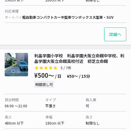
対応車種
オートバイ
軽自動車
コンパクトカー
中型車
ワンボックス
大型車・SUV
詳細へ
利晶学園小学校 利晶学園大阪立命館中学校、利
晶学園大阪立命館高校付近 初芝立命館
5
/ 7件
¥500〜
/ 日
¥50〜 / 15分
時間貸し可
貸出時間
タイプ
再入庫
06:00 〜21:00
平置き
可
長さ
車幅
高さ
480cm 以下
180cm 以下
制限なし