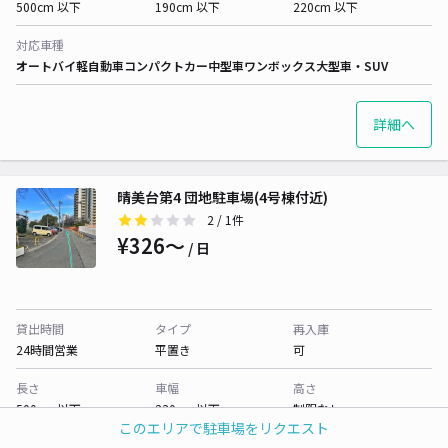
500cm 以下
190cm 以下
220cm 以下
対応車種
オートバイ
軽自動車
コンパクトカー
中型車
ワンボックス
大型車・SUV
詳細へ
晴美台第4 団地駐車場(4号棟付近)
2
/ 1件
¥326〜
/ 日
貸出時間
タイプ
再入庫
24時間営業
平置き
可
長さ
車幅
高さ
500cm 以下
230cm 以下
制限なし
このエリアで駐車場をリクエスト
対応車種