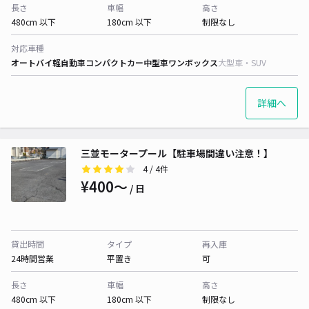
長さ
車幅
高さ
480cm 以下
180cm 以下
制限なし
対応車種
オートバイ
軽自動車
コンパクトカー
中型車
ワンボックス
大型車・SUV
詳細へ
三並モータープール【駐車場間違い注意！】
4
/ 4件
¥400〜
/ 日
貸出時間
タイプ
再入庫
24時間営業
平置き
可
長さ
車幅
高さ
480cm 以下
180cm 以下
制限なし