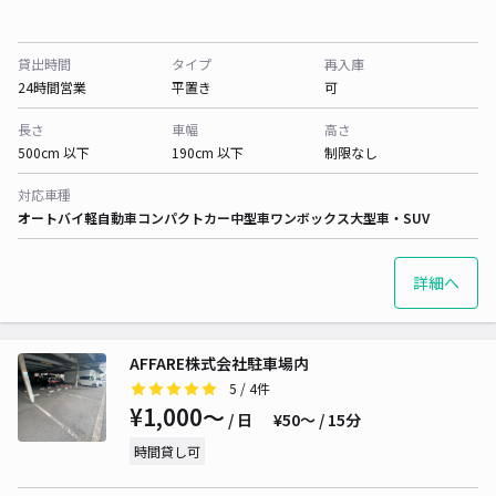
貸出時間
タイプ
再入庫
24時間営業
平置き
可
長さ
車幅
高さ
500cm 以下
190cm 以下
制限なし
対応車種
オートバイ
軽自動車
コンパクトカー
中型車
ワンボックス
大型車・SUV
詳細へ
AFFARE株式会社駐車場内
5
/ 4件
¥1,000〜
/ 日
¥50〜 / 15分
時間貸し可