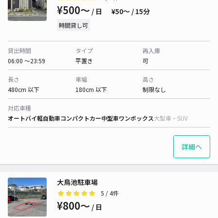
¥500〜
/ 日
¥50〜 / 15分
時間貸し可
貸出時間
タイプ
再入庫
06:00 〜23:59
平置き
可
長さ
車幅
高さ
480cm 以下
180cm 以下
制限なし
対応車種
オートバイ
軽自動車
コンパクトカー
中型車
ワンボックス
大型車・SUV
詳細へ
大鳥池駐車場
5
/ 4件
¥800〜
/ 日