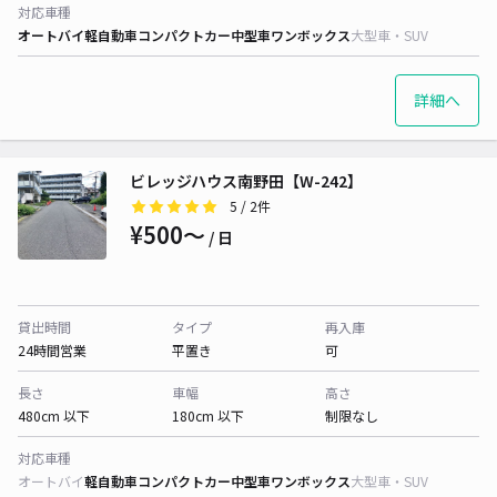
対応車種
オートバイ
軽自動車
コンパクトカー
中型車
ワンボックス
大型車・SUV
詳細へ
ビレッジハウス南野田【W-242】
5
/ 2件
¥500〜
/ 日
貸出時間
タイプ
再入庫
24時間営業
平置き
可
長さ
車幅
高さ
480cm 以下
180cm 以下
制限なし
対応車種
オートバイ
軽自動車
コンパクトカー
中型車
ワンボックス
大型車・SUV