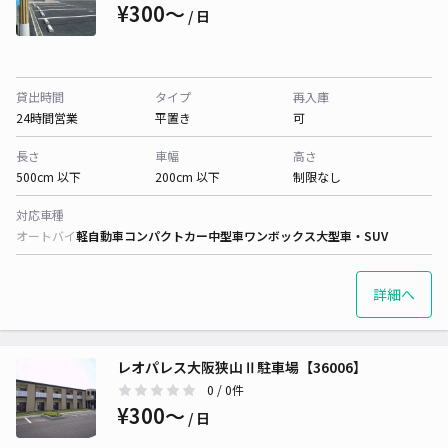
¥300〜
/ 日
貸出時間
タイプ
再入庫
24時間営業
平置き
可
長さ
車幅
高さ
500cm 以下
200cm 以下
制限なし
対応車種
オートバイ
軽自動車
コンパクトカー
中型車
ワンボックス
大型車・SUV
詳細へ
レオパレス大阪狭山Ⅱ駐車場【36006】
0
/ 0件
¥300〜
/ 日