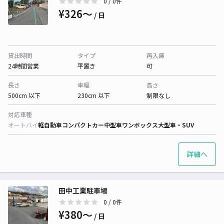
0
/ 0件
¥326〜
/ 日
貸出時間
タイプ
再入庫
24時間営業
平置き
可
長さ
車幅
高さ
500cm 以下
230cm 以下
制限なし
対応車種
オートバイ
軽自動車
コンパクトカー
中型車
ワンボックス
大型車・SUV
詳細へ
田中工業駐車場
0
/ 0件
¥380〜
/ 日