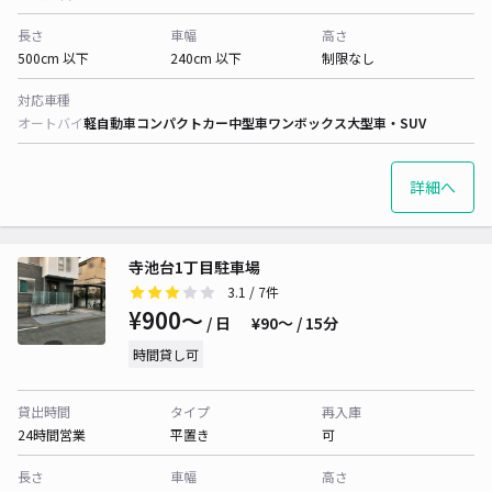
長さ
車幅
高さ
500cm 以下
240cm 以下
制限なし
対応車種
オートバイ
軽自動車
コンパクトカー
中型車
ワンボックス
大型車・SUV
詳細へ
寺池台1丁目駐車場
3.1
/ 7件
¥900〜
/ 日
¥90〜 / 15分
時間貸し可
貸出時間
タイプ
再入庫
24時間営業
平置き
可
長さ
車幅
高さ