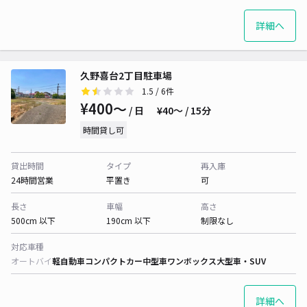
詳細へ
久野喜台2丁目駐車場
1.5
/ 6件
¥400〜
/ 日
¥40〜 / 15分
時間貸し可
貸出時間
タイプ
再入庫
24時間営業
平置き
可
長さ
車幅
高さ
500cm 以下
190cm 以下
制限なし
対応車種
オートバイ
軽自動車
コンパクトカー
中型車
ワンボックス
大型車・SUV
詳細へ