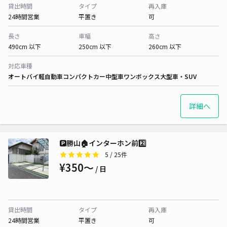
貸出時間
タイプ
再入庫
24時間営業
平置き
可
長さ
車幅
高さ
490cm 以下
250cm 以下
260cm 以下
対応車種
オートバイ
軽自動車
コンパクトカー
中型車
ワンボックス
大型車・SUV
詳細へ
🅿︎勝山🏠インターホン前2️⃣
5
/ 25件
¥350〜
/ 日
貸出時間
タイプ
再入庫
24時間営業
平置き
可