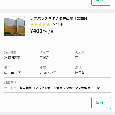
レオパレスキタノダ駐車場【22884】
5
/ 1件
¥400〜
/ 日
貸出時間
タイプ
再入庫
24時間営業
平置き
可
長さ
車幅
高さ
500cm 以下
200cm 以下
制限なし
対応車種
オートバイ
軽自動車
コンパクトカー
中型車
ワンボックス
大型車・SUV
詳細へ