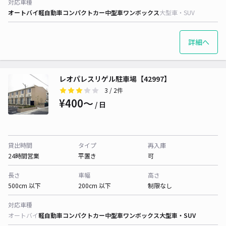
対応車種
オートバイ
軽自動車
コンパクトカー
中型車
ワンボックス
大型車・SUV
詳細へ
レオパレスリゲル駐車場【42997】
3
/ 2件
¥400〜
/ 日
貸出時間
タイプ
再入庫
24時間営業
平置き
可
長さ
車幅
高さ
500cm 以下
200cm 以下
制限なし
対応車種
オートバイ
軽自動車
コンパクトカー
中型車
ワンボックス
大型車・SUV