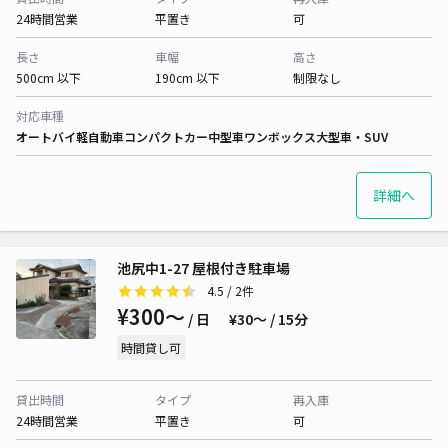
24時間営業
平置き
可
長さ
車幅
高さ
500cm 以下
190cm 以下
制限なし
対応車種
オートバイ
軽自動車
コンパクトカー
中型車
ワンボックス
大型車・SUV
詳細へ
池尻中1-27 屋根付き駐車場
4.5
/ 2件
¥300〜
/ 日
¥30〜 / 15分
時間貸し可
貸出時間
タイプ
再入庫
24時間営業
平置き
可