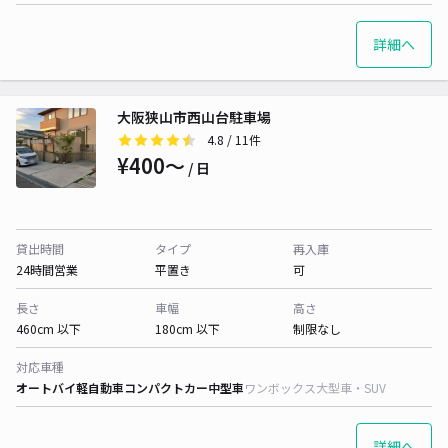
詳細へ
大阪狭山市西山台駐車場
4.8
/ 11件
¥400〜
/ 日
貸出時間
タイプ
再入庫
24時間営業
平置き
可
長さ
車幅
高さ
460cm 以下
180cm 以下
制限なし
対応車種
オートバイ
軽自動車
コンパクトカー
中型車
ワンボックス
大型車・SUV
詳細へ