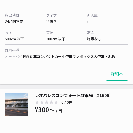
貸出時間
タイプ
再入庫
24時間営業
平置き
可
長さ
車幅
高さ
500cm 以下
200cm 以下
制限なし
対応車種
オートバイ
軽自動車
コンパクトカー
中型車
ワンボックス
大型車・SUV
詳細へ
レオパレスコンフォート駐車場【21606】
0
/ 0件
¥300〜
/ 日