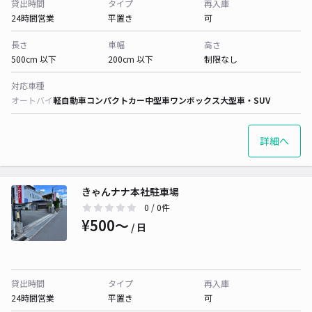
貸出時間
タイプ
再入庫
24時間営業
平置き
可
長さ
車幅
高さ
500cm 以下
200cm 以下
制限なし
対応車種
オートバイ
軽自動車
コンパクトカー
中型車
ワンボックス
大型車・SUV
詳細へ
きゃんナナ本社駐車場
0
/ 0件
¥500〜
/ 日
貸出時間
タイプ
再入庫
24時間営業
平置き
可