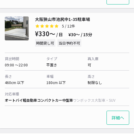
大阪狭山市池尻中1-35駐車場
5
/ 12件
¥330〜
/ 日
¥30〜 / 15分
時間貸し可
当日予約不可
貸出時間
タイプ
再入庫
09:00 〜22:00
平置き
可
長さ
車幅
高さ
460cm 以下
180cm 以下
制限なし
対応車種
オートバイ
軽自動車
コンパクトカー
中型車
ワンボックス
大型車・SUV
詳細へ