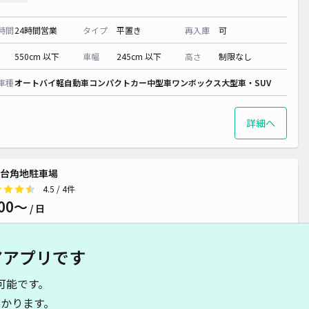
時間
24時間営業
タイプ
平置き
再入庫
可
550cm 以下
車幅
245cm 以下
高さ
制限なし
車種
オートバイ
軽自動車
コンパクトカー
中型車
ワンボックス
大型車・SUV
詳細へ
台角地駐車場
4.5
/ 4件
00〜
/ 日
アアプリです
時間
07:00 〜18:00
タイプ
平置き
再入庫
可
可能です。
430cm 以下
車幅
180cm 以下
高さ
制限なし
かります。