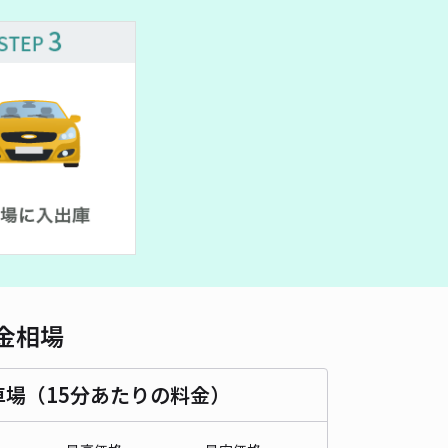
車種
オートバイ
軽自動車
コンパクトカー
中型車
ワンボックス
大型車・SUV
詳細へ
金相場
車場（15分あたりの料金）