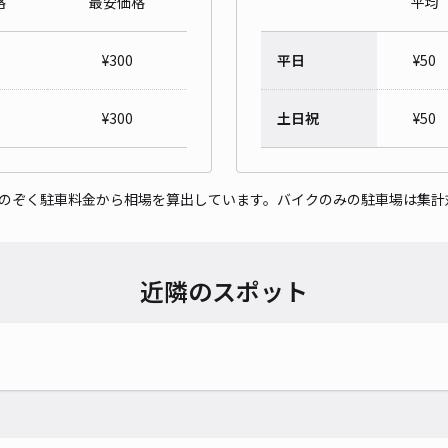
格
最安価格
平均
¥
300
平日
¥
50
¥
300
土日祝
¥
50
をのぞく駐車料金から相場を算出しています。バイクのみの駐車場は集計
近隣のスポット