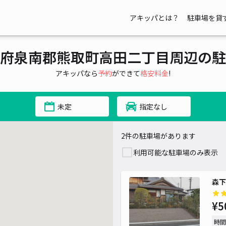
アキッパとは？
駐車場を貸
府泉南郡熊取町高田二丁目周辺の駐
アキッパなら
予約
ができて
格安料金
!
未定
指定なし
2件の駐車場があります
利用可能な駐車場のみ表示
森下
¥5
時間