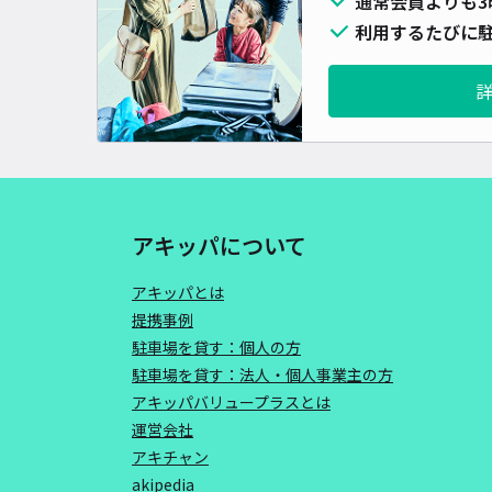
通常会員よりも3
利用するたびに駐
アキッパについて
アキッパとは
提携事例
駐車場を貸す：個人の方
駐車場を貸す：法人・個人事業主の方
アキッパバリュープラスとは
運営会社
アキチャン
akipedia