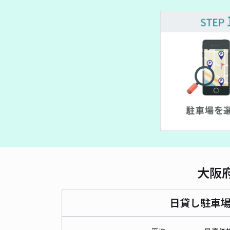
大阪
日貸し駐車