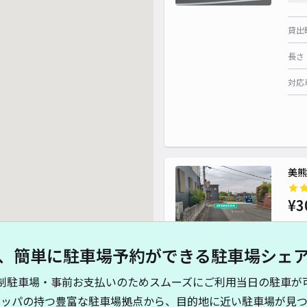
貸出
長さ
対応
美熊
¥3
、簡単に駐車場予約ができる駐車場シェ
貸出
制駐車場・事前お支払いのためスムーズにご利用当日の駐車が
長さ
キッパの持つ豊富な駐車場拠点から、目的地に近い駐車場が見つ