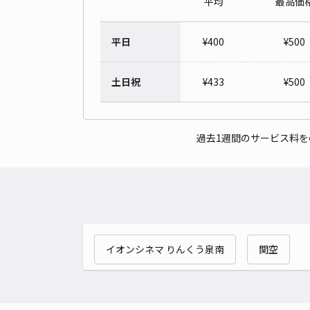
平均
最高価
平日
¥
400
¥
500
土日祝
¥
433
¥
500
過去1週間のサービス料
イオンシネマ りんくう泉南
関空