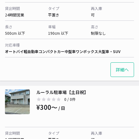
貸出時間
タイプ
再入庫
24時間営業
平置き
可
長さ
車幅
高さ
500cm 以下
190cm 以下
制限なし
対応車種
オートバイ
軽自動車
コンパクトカー
中型車
ワンボックス
大型車・SUV
詳細へ
ルーラル駐車場【土日祝】
0
/ 0件
¥300〜
/ 日
貸出時間
タイプ
再入庫