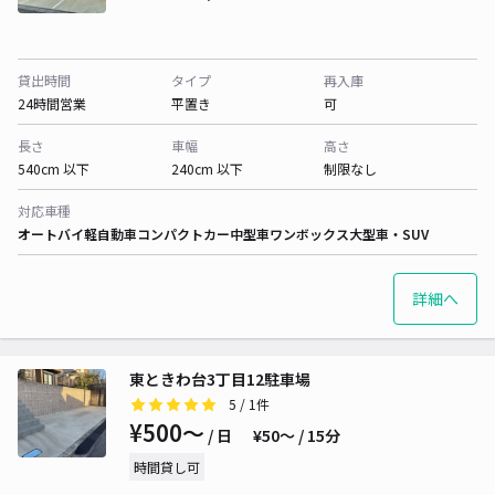
貸出時間
タイプ
再入庫
24時間営業
平置き
可
長さ
車幅
高さ
540cm 以下
240cm 以下
制限なし
対応車種
オートバイ
軽自動車
コンパクトカー
中型車
ワンボックス
大型車・SUV
詳細へ
東ときわ台3丁目12駐車場
5
/ 1件
¥500〜
/ 日
¥50〜 / 15分
時間貸し可