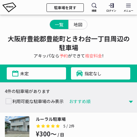
駐車場を貸す
検索
ログイン
メニュー
一覧
地図
大阪府豊能郡豊能町ときわ台一丁目周辺の
駐車場
アキッパなら
予約
ができて
格安料金
!
未定
指定なし
4件の駐車場があります
利用可能な駐車場のみ表示
ルーラル駐車場
5
/ 2件
¥300〜
/ 日