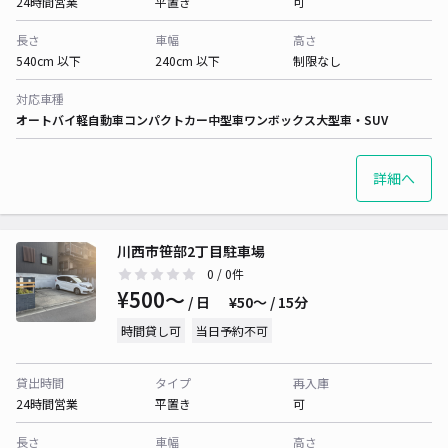
24時間営業
平置き
可
長さ
車幅
高さ
540cm 以下
240cm 以下
制限なし
対応車種
オートバイ
軽自動車
コンパクトカー
中型車
ワンボックス
大型車・SUV
詳細へ
川西市笹部2丁目駐車場
0
/ 0件
¥500〜
/ 日
¥50〜 / 15分
時間貸し可
当日予約不可
貸出時間
タイプ
再入庫
24時間営業
平置き
可
長さ
車幅
高さ