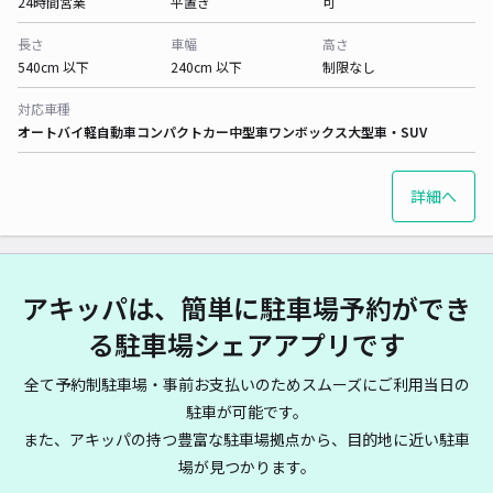
24時間営業
平置き
可
長さ
車幅
高さ
540cm 以下
240cm 以下
制限なし
対応車種
オートバイ
軽自動車
コンパクトカー
中型車
ワンボックス
大型車・SUV
詳細へ
アキッパは、簡単に駐車場予約ができ
る駐車場シェアアプリです
全て予約制駐車場・事前お支払いのためスムーズにご利用当日の
駐車が可能です。
また、アキッパの持つ豊富な駐車場拠点から、目的地に近い駐車
場が見つかります。