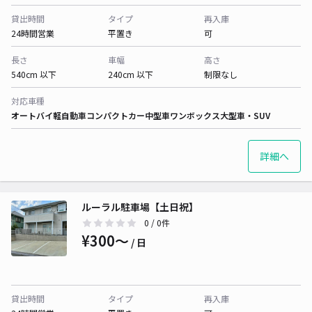
貸出時間
タイプ
再入庫
24時間営業
平置き
可
長さ
車幅
高さ
540cm 以下
240cm 以下
制限なし
対応車種
オートバイ
軽自動車
コンパクトカー
中型車
ワンボックス
大型車・SUV
詳細へ
ルーラル駐車場【土日祝】
0
/ 0件
¥300〜
/ 日
貸出時間
タイプ
再入庫