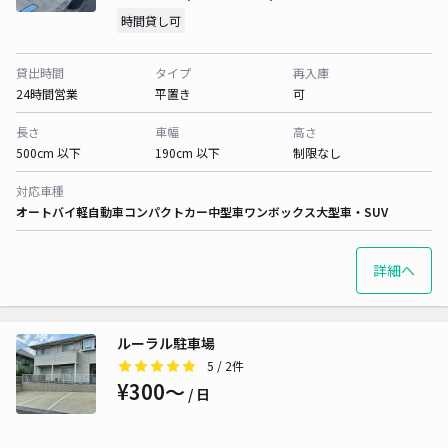
時間貸し可
貸出時間
タイプ
再入庫
24時間営業
平置き
可
長さ
車幅
高さ
500cm 以下
190cm 以下
制限なし
対応車種
オートバイ
軽自動車
コンパクトカー
中型車
ワンボックス
大型車・SUV
詳細へ
ルーラル駐車場
5
/ 2件
¥300〜
/ 日