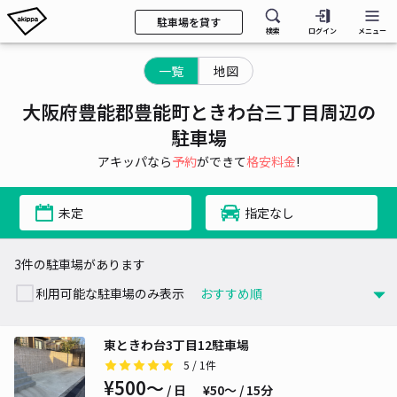
駐車場を貸す
検索
ログイン
メニュー
一覧
地図
大阪府豊能郡豊能町ときわ台三丁目周辺の
駐車場
アキッパなら
予約
ができて
格安料金
!
未定
指定なし
3件の駐車場があります
利用可能な駐車場のみ表示
東ときわ台3丁目12駐車場
5
/ 1件
¥500〜
/ 日
¥50〜 / 15分