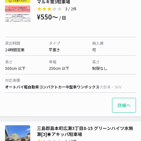
マルキ第3駐車場
3
/ 2件
¥550〜
/ 日
貸出時間
タイプ
再入庫
24時間営業
平置き
可
長さ
車幅
高さ
500cm 以下
250cm 以下
制限なし
対応車種
オートバイ
軽自動車
コンパクトカー
中型車
ワンボックス
大型車・SUV
詳細へ
三島郡島本町広瀬3丁目8-15 グリーンハイツ水無
瀬[3]◉アキッパ駐車場