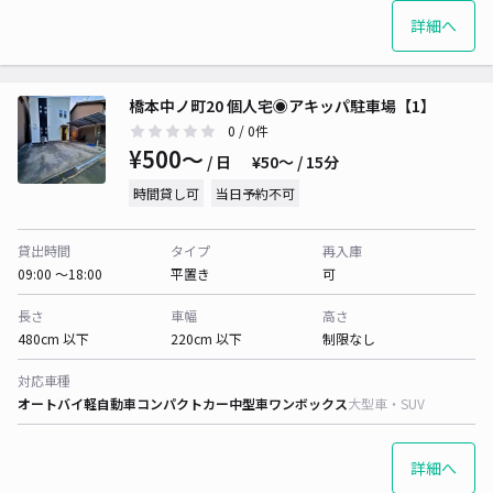
詳細へ
橋本中ノ町20 個人宅◉アキッパ駐車場【1】
0
/ 0件
¥500〜
/ 日
¥50〜 / 15分
時間貸し可
当日予約不可
貸出時間
タイプ
再入庫
09:00 〜18:00
平置き
可
長さ
車幅
高さ
480cm 以下
220cm 以下
制限なし
対応車種
オートバイ
軽自動車
コンパクトカー
中型車
ワンボックス
大型車・SUV
詳細へ