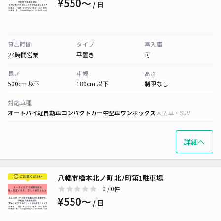
¥550〜
/ 日
貸出時間
タイプ
再入庫
24時間営業
平置き
可
長さ
車幅
高さ
500cm 以下
180cm 以下
制限なし
対応車種
オートバイ
軽自動車
コンパクトカー
中型車
ワンボックス
大型車・SUV
詳細へ
八幡市橋本北ノ町 北ﾉ町第1駐車場
0
/ 0件
¥550〜
/ 日