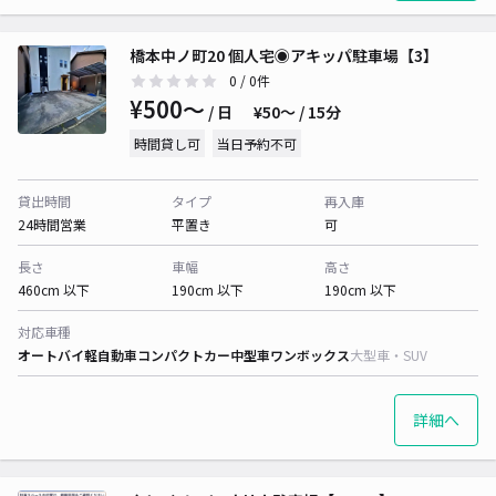
橋本中ノ町20 個人宅◉アキッパ駐車場【3】
0
/ 0件
¥500〜
/ 日
¥50〜 / 15分
時間貸し可
当日予約不可
貸出時間
タイプ
再入庫
24時間営業
平置き
可
長さ
車幅
高さ
460cm 以下
190cm 以下
190cm 以下
対応車種
オートバイ
軽自動車
コンパクトカー
中型車
ワンボックス
大型車・SUV
詳細へ