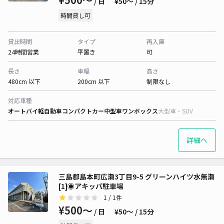
/ 日
¥50〜 / 15分
時間貸し可
貸出時間
タイプ
再入庫
24時間営業
平置き
可
長さ
車幅
高さ
480cm 以下
200cm 以下
制限なし
対応車種
オートバイ
軽自動車
コンパクトカー
中型車
ワンボックス
大型車・SUV
詳細へ
三島郡島本町広瀬3丁目9-5 グリーンハイツ水無瀬
[1]◉アキッパ駐車場
1
/ 1件
¥500〜
/ 日
¥50〜 / 15分