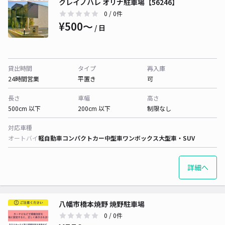
クレイノハレ オリナ駐車場【56246】
0
/ 0件
¥500〜
/ 日
貸出時間
タイプ
再入庫
24時間営業
平置き
可
長さ
車幅
高さ
500cm 以下
200cm 以下
制限なし
対応車種
オートバイ
軽自動車
コンパクトカー
中型車
ワンボックス
大型車・SUV
詳細へ
八幡市橋本焼野 焼野駐車場
0
/ 0件