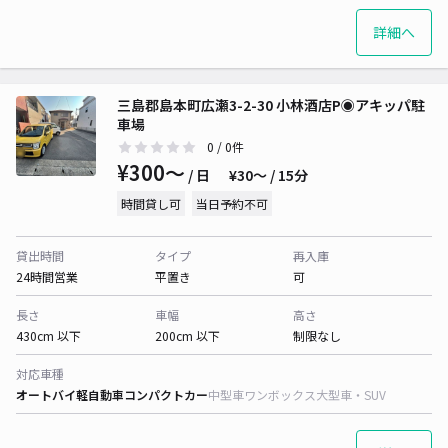
詳細へ
三島郡島本町広瀬3-2-30 小林酒店P◉アキッパ駐
車場
0
/ 0件
¥300〜
/ 日
¥30〜 / 15分
時間貸し可
当日予約不可
貸出時間
タイプ
再入庫
24時間営業
平置き
可
長さ
車幅
高さ
430cm 以下
200cm 以下
制限なし
対応車種
オートバイ
軽自動車
コンパクトカー
中型車
ワンボックス
大型車・SUV