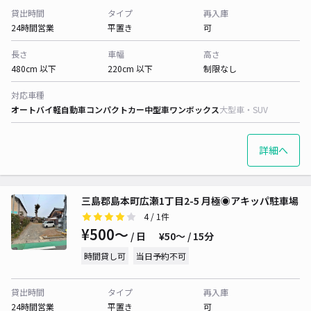
貸出時間
タイプ
再入庫
24時間営業
平置き
可
長さ
車幅
高さ
480cm 以下
220cm 以下
制限なし
対応車種
オートバイ
軽自動車
コンパクトカー
中型車
ワンボックス
大型車・SUV
詳細へ
三島郡島本町広瀬1丁目2-5 月極◉アキッパ駐車場
4
/ 1件
¥500〜
/ 日
¥50〜 / 15分
時間貸し可
当日予約不可
貸出時間
タイプ
再入庫
24時間営業
平置き
可