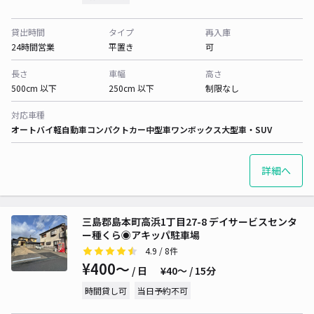
貸出時間
タイプ
再入庫
24時間営業
平置き
可
長さ
車幅
高さ
500cm 以下
250cm 以下
制限なし
対応車種
オートバイ
軽自動車
コンパクトカー
中型車
ワンボックス
大型車・SUV
詳細へ
三島郡島本町高浜1丁目27-8 デイサービスセンタ
ー種くら◉アキッパ駐車場
4.9
/ 8件
¥400〜
/ 日
¥40〜 / 15分
時間貸し可
当日予約不可