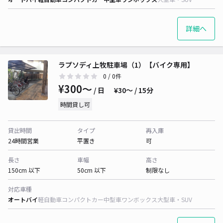
詳細へ
ラプソディ上牧駐車場（1）【バイク専用】
0
/ 0件
¥300〜
/ 日
¥30〜 / 15分
時間貸し可
貸出時間
タイプ
再入庫
24時間営業
平置き
可
長さ
車幅
高さ
150cm 以下
50cm 以下
制限なし
対応車種
オートバイ
軽自動車
コンパクトカー
中型車
ワンボックス
大型車・SUV