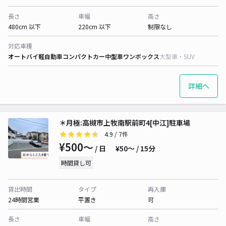
長さ
車幅
高さ
480cm 以下
220cm 以下
制限なし
対応車種
オートバイ
軽自動車
コンパクトカー
中型車
ワンボックス
大型車・SUV
詳細へ
＊月極:高槻市上牧南駅前町4[中江]駐車場
4.9
/ 7件
¥500〜
/ 日
¥50〜 / 15分
時間貸し可
貸出時間
タイプ
再入庫
24時間営業
平置き
可
長さ
車幅
高さ