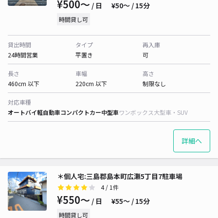
¥500〜
/ 日
¥50〜 / 15分
時間貸し可
貸出時間
タイプ
再入庫
24時間営業
平置き
可
長さ
車幅
高さ
460cm 以下
220cm 以下
制限なし
対応車種
オートバイ
軽自動車
コンパクトカー
中型車
ワンボックス
大型車・SUV
詳細へ
＊個人宅:三島郡島本町広瀬5丁目7駐車場
4
/ 1件
¥550〜
/ 日
¥55〜 / 15分
時間貸し可