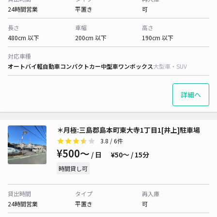
24時間営業
平置き
可
長さ
車幅
高さ
480cm 以下
200cm 以下
190cm 以下
対応車種
オートバイ
軽自動車
コンパクトカー
中型車
ワンボックス
大型車・SUV
詳細へ
＊月極:三島郡島本町東大寺1丁目1[井上]駐車場
3.8
/ 6件
¥500〜
/ 日
¥50〜 / 15分
時間貸し可
貸出時間
タイプ
再入庫
24時間営業
平置き
可