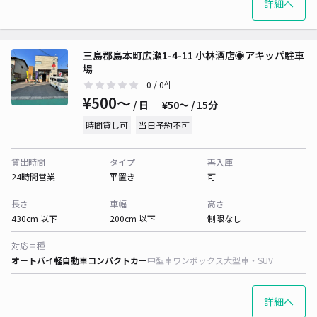
詳細へ
三島郡島本町広瀬1-4-11 小林酒店◉アキッパ駐車
場
0
/ 0件
¥500〜
/ 日
¥50〜 / 15分
時間貸し可
当日予約不可
貸出時間
タイプ
再入庫
24時間営業
平置き
可
長さ
車幅
高さ
430cm 以下
200cm 以下
制限なし
対応車種
オートバイ
軽自動車
コンパクトカー
中型車
ワンボックス
大型車・SUV
詳細へ