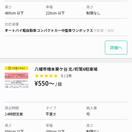
長さ
車幅
高さ
480cm 以下
220cm 以下
制限なし
対応車種
オートバイ
軽自動車
コンパクトカー
中型車
ワンボックス
大型車・SUV
詳細へ
八幡市橋本栗ケ谷 北ﾉ町第6駐車場
5
/ 1件
¥550〜
/ 日
貸出時間
タイプ
再入庫
24時間営業
平置き
可
長さ
車幅
高さ
500cm 以下
200cm 以下
制限なし