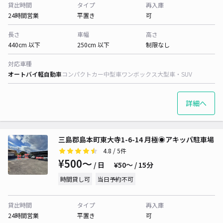
貸出時間
タイプ
再入庫
24時間営業
平置き
可
長さ
車幅
高さ
440cm 以下
250cm 以下
制限なし
対応車種
オートバイ
軽自動車
コンパクトカー
中型車
ワンボックス
大型車・SUV
詳細へ
三島郡島本町東大寺1-6-14 月極◉アキッパ駐車場
4.8
/ 5件
¥500〜
/ 日
¥50〜 / 15分
時間貸し可
当日予約不可
貸出時間
タイプ
再入庫
24時間営業
平置き
可