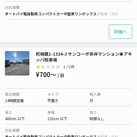
対応車種
オートバイ
軽自動車
コンパクトカー
中型車
ワンボックス
大型車・SUV
詳細へ
町楠葉1-1324-3 サンコーポ赤井マンション◉アキ
ッパ駐車場
1
/ 1件
¥700〜
/ 日
貸出時間
タイプ
再入庫
24時間営業
平置き
可
長さ
車幅
高さ
480cm 以下
220cm 以下
制限なし
対応車種
オートバイ
軽自動車
コンパクトカー
中型車
ワンボックス
大型車・SUV