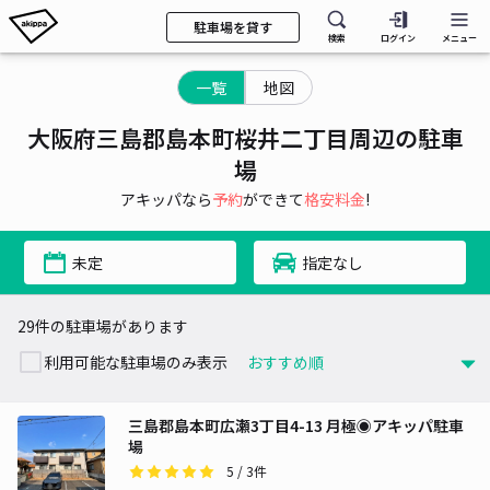
駐車場を貸す
検索
ログイン
メニュー
一覧
地図
大阪府三島郡島本町桜井二丁目周辺の駐車
場
アキッパなら
予約
ができて
格安料金
!
未定
指定なし
29件の駐車場があります
利用可能な駐車場のみ表示
三島郡島本町広瀬3丁目4-13 月極◉アキッパ駐車
場
5
/ 3件