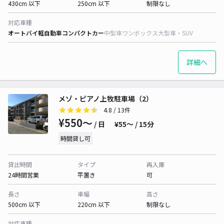
430cm 以下
250cm 以下
制限なし
対応車種
オートバイ
軽自動車
コンパクトカー
中型車
ワンボックス
大型車・SUV
詳細へ
メゾ・ピアノ上牧駐車場（2）
4.8
/ 13件
¥550〜
/ 日
¥55〜 / 15分
時間貸し可
貸出時間
タイプ
再入庫
24時間営業
平置き
可
長さ
車幅
高さ
500cm 以下
220cm 以下
制限なし
対応車種