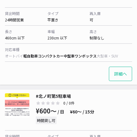
貸出時間
タイプ
再入庫
24時間営業
平置き
可
長さ
車幅
高さ
460cm 以下
230cm 以下
制限なし
対応車種
オートバイ
軽自動車
コンパクトカー
中型車
ワンボックス
大型車・SUV
詳細へ
#北ノ町第5駐車場
0
/ 0件
¥600〜
/ 日
¥60〜 / 15分
時間貸し可
貸出時間
タイプ
再入庫