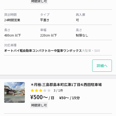
時間貸し可
貸出時間
タイプ
再入庫
24時間営業
平置き
可
長さ
車幅
高さ
480cm 以下
220cm 以下
制限なし
対応車種
オートバイ
軽自動車
コンパクトカー
中型車
ワンボックス
大型車・SUV
詳細へ
＊月極:三島郡島本町広瀬1丁目4:西田駐車場
3
/ 1件
¥500〜
/ 日
¥50〜 / 15分
時間貸し可