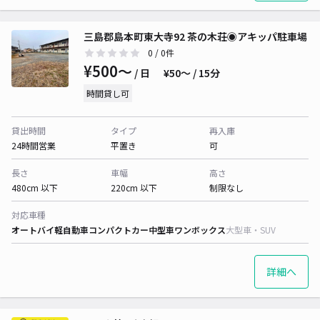
三島郡島本町東大寺92 茶の木荘◉アキッパ駐車場
0
/ 0件
¥500〜
/ 日
¥50〜 / 15分
時間貸し可
貸出時間
タイプ
再入庫
24時間営業
平置き
可
長さ
車幅
高さ
480cm 以下
220cm 以下
制限なし
対応車種
オートバイ
軽自動車
コンパクトカー
中型車
ワンボックス
大型車・SUV
詳細へ