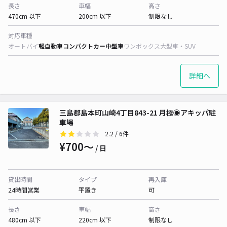
長さ
車幅
高さ
470cm 以下
200cm 以下
制限なし
対応車種
オートバイ
軽自動車
コンパクトカー
中型車
ワンボックス
大型車・SUV
詳細へ
三島郡島本町山崎4丁目843-21 月極◉アキッパ駐
車場
2.2
/ 6件
¥700〜
/ 日
貸出時間
タイプ
再入庫
24時間営業
平置き
可
長さ
車幅
高さ
480cm 以下
220cm 以下
制限なし