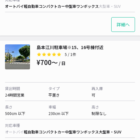
オートバイ
軽自動車
コンパクトカー
中型車
ワンボックス
大型車・SUV
詳細へ
島本江川駐車場※15、16号棟付近
5
/ 1件
¥700〜
/ 日
貸出時間
タイプ
再入庫
24時間営業
平置き
可
長さ
車幅
高さ
500cm 以下
230cm 以下
制限なし
対応車種
オートバイ
軽自動車
コンパクトカー
中型車
ワンボックス
大型車・SUV