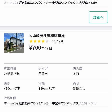
オートバイ
軽自動車
コンパクトカー
中型車
ワンボックス
大型車・SUV
詳細へ
大山崎藤井畑25駐車場
4.1
/ 7件
¥700〜
/ 日
貸出時間
タイプ
再入庫
24時間営業
平置き
不可
長さ
車幅
高さ
480cm 以下
180cm 以下
制限なし
対応車種
オートバイ
軽自動車
コンパクトカー
中型車
ワンボックス
大型車・SUV