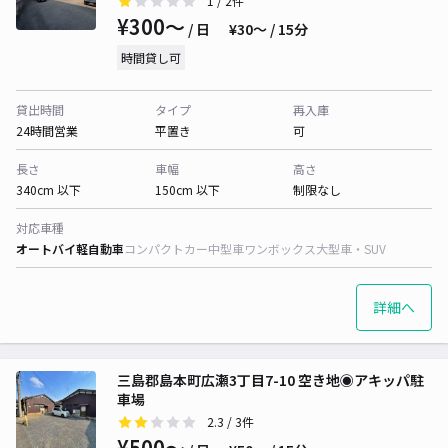
1
/ 2件
¥300〜
/ 日
¥30〜 / 15分
時間貸し可
貸出時間
タイプ
再入庫
24時間営業
平置き
可
長さ
車幅
高さ
340cm 以下
150cm 以下
制限なし
対応車種
オートバイ
軽自動車
コンパクトカー
中型車
ワンボックス
大型車・SUV
詳細へ
三島郡島本町広瀬3丁目7-10 空き地◉アキッパ駐
車場
2.3
/ 3件
¥500〜