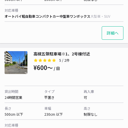
対応車種
オートバイ
軽自動車
コンパクトカー
中型車
ワンボックス
大型車・SUV
詳細へ
高槻五領駐車場※1、2号棟付近
5
/ 2件
¥600〜
/ 日
貸出時間
タイプ
再入庫
24時間営業
平置き
可
長さ
車幅
高さ
500cm 以下
230cm 以下
制限なし
対応車種