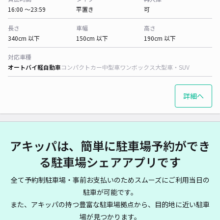
16:00 〜23:59
平置き
可
長さ
車幅
高さ
340cm 以下
150cm 以下
190cm 以下
対応車種
オートバイ
軽自動車
コンパクトカー
中型車
ワンボックス
大型車・SUV
詳細へ
アキッパは、簡単に駐車場予約ができ
る駐車場シェアアプリです
全て予約制駐車場・事前お支払いのためスムーズにご利用当日の
駐車が可能です。
また、アキッパの持つ豊富な駐車場拠点から、目的地に近い駐車
場が見つかります。