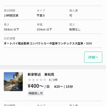
貸出時間
タイプ
再入庫
24時間営業
平置き
可
長さ
車幅
高さ
584cm 以下
254cm 以下
制限なし
対応車種
オートバイ
軽自動車
コンパクトカー
中型車
ワンボックス
大型車・SUV
詳細へ
新家駅近 東和苑
0
/ 0件
¥400〜
/ 日
¥25〜 / 15分
時間貸し可
貸出時間
タイプ
再入庫