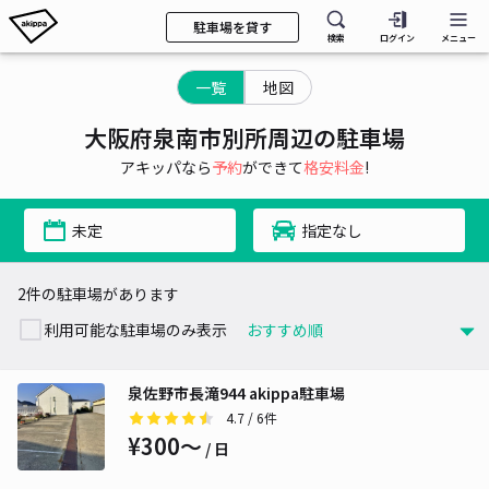
駐車場を貸す
検索
ログイン
メニュー
一覧
地図
大阪府泉南市別所周辺の駐車場
アキッパなら
予約
ができて
格安料金
!
未定
指定なし
2件の駐車場があります
利用可能な駐車場のみ表示
泉佐野市長滝944 akippa駐車場
4.7
/ 6件
¥300〜
/ 日