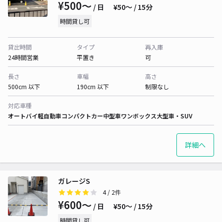
¥500〜
/ 日
¥50〜 / 15分
時間貸し可
貸出時間
タイプ
再入庫
24時間営業
平置き
可
長さ
車幅
高さ
500cm 以下
190cm 以下
制限なし
対応車種
オートバイ
軽自動車
コンパクトカー
中型車
ワンボックス
大型車・SUV
詳細へ
ガレージS
4
/ 2件
¥600〜
/ 日
¥50〜 / 15分
時間貸し可