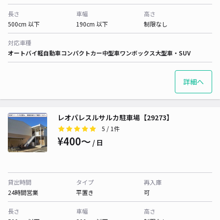
長さ
車幅
高さ
500cm 以下
190cm 以下
制限なし
対応車種
オートバイ
軽自動車
コンパクトカー
中型車
ワンボックス
大型車・SUV
詳細へ
レオパレスルサルカ駐車場【29273】
5
/ 1件
¥400〜
/ 日
貸出時間
タイプ
再入庫
24時間営業
平置き
可
長さ
車幅
高さ