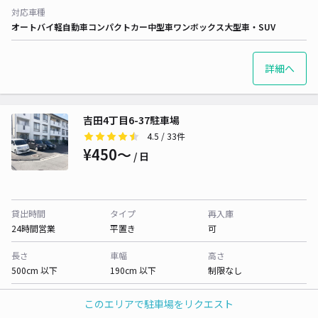
対応車種
オートバイ
軽自動車
コンパクトカー
中型車
ワンボックス
大型車・SUV
詳細へ
吉田4丁目6-37駐車場
4.5
/ 33件
¥450〜
/ 日
貸出時間
タイプ
再入庫
24時間営業
平置き
可
長さ
車幅
高さ
500cm 以下
190cm 以下
制限なし
対応車種
このエリアで駐車場をリクエスト
オートバイ
軽自動車
コンパクトカー
中型車
ワンボックス
大型車・SUV