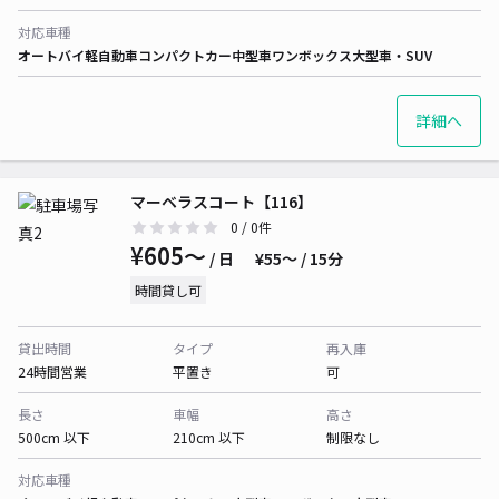
対応車種
オートバイ
軽自動車
コンパクトカー
中型車
ワンボックス
大型車・SUV
詳細へ
マーベラスコート【116】
0
/ 0件
¥605〜
/ 日
¥55〜 / 15分
時間貸し可
貸出時間
タイプ
再入庫
24時間営業
平置き
可
長さ
車幅
高さ
500cm 以下
210cm 以下
制限なし
対応車種