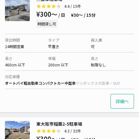
4.4
/ 15件
¥300〜
/ 日
¥30〜 / 15分
時間貸し可
貸出時間
タイプ
再入庫
24時間営業
平置き
可
長さ
車幅
高さ
460cm 以下
200cm 以下
制限なし
対応車種
オートバイ
軽自動車
コンパクトカー
中型車
ワンボックス
大型車・SUV
詳細へ
東大阪市稲葉2-5駐車場
4.3
/ 32件
¥300〜