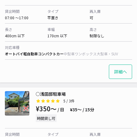
貸出時間
タイプ
再入庫
07:00 〜17:00
平置き
可
長さ
車幅
高さ
400cm 以下
170cm 以下
制限なし
対応車種
オートバイ
軽自動車
コンパクトカー
中型車
ワンボックス
大型車・SUV
詳細へ
○浅田邸駐車場
5
/ 3件
¥350〜
/ 日
¥35〜 / 15分
時間貸し可
貸出時間
タイプ
再入庫