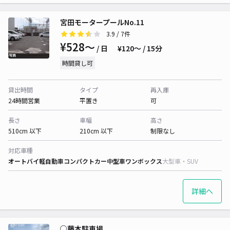
宮田モータープールNo.11
3.9
/ 7件
¥528〜
/ 日
¥120〜 / 15分
時間貸し可
貸出時間
タイプ
再入庫
24時間営業
平置き
可
長さ
車幅
高さ
510cm 以下
210cm 以下
制限なし
対応車種
オートバイ
軽自動車
コンパクトカー
中型車
ワンボックス
大型車・SUV
詳細へ
○藤本駐車場