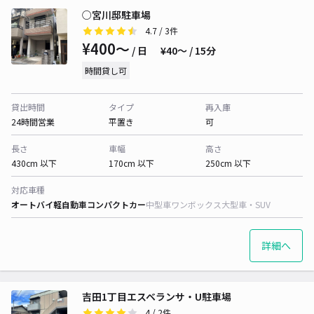
○宮川邸駐車場
4.7
/ 3件
¥400〜
/ 日
¥40〜 / 15分
時間貸し可
貸出時間
タイプ
再入庫
24時間営業
平置き
可
長さ
車幅
高さ
430cm 以下
170cm 以下
250cm 以下
対応車種
オートバイ
軽自動車
コンパクトカー
中型車
ワンボックス
大型車・SUV
詳細へ
吉田1丁目エスベランサ・U駐車場
4
/ 2件