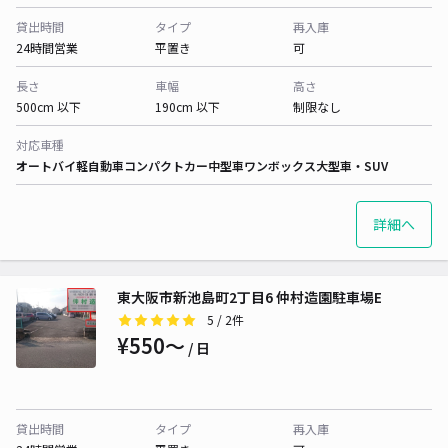
貸出時間
タイプ
再入庫
24時間営業
平置き
可
長さ
車幅
高さ
500cm 以下
190cm 以下
制限なし
対応車種
オートバイ
軽自動車
コンパクトカー
中型車
ワンボックス
大型車・SUV
詳細へ
東大阪市新池島町2丁目6 仲村造園駐車場E
5
/ 2件
¥550〜
/ 日
貸出時間
タイプ
再入庫