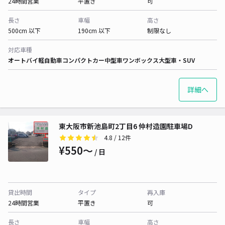
24時間営業
平置き
可
長さ
車幅
高さ
500cm 以下
190cm 以下
制限なし
対応車種
オートバイ
軽自動車
コンパクトカー
中型車
ワンボックス
大型車・SUV
詳細へ
東大阪市新池島町2丁目6 仲村造園駐車場D
4.8
/ 12件
¥550〜
/ 日
貸出時間
タイプ
再入庫
24時間営業
平置き
可
長さ
車幅
高さ