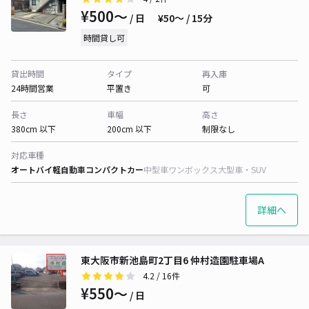
¥500〜
/ 日
¥50〜 / 15分
時間貸し可
貸出時間
タイプ
再入庫
24時間営業
平置き
可
長さ
車幅
高さ
380cm 以下
200cm 以下
制限なし
対応車種
オートバイ
軽自動車
コンパクトカー
中型車
ワンボックス
大型車・SUV
詳細へ
東大阪市新池島町2丁目6 仲村造園駐車場A
4.2
/ 16件
¥550〜
/ 日