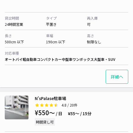
貸出時間
タイプ
再入庫
24時間営業
平置き
可
長さ
車幅
高さ
500cm 以下
190cm 以下
制限なし
対応車種
オートバイ
軽自動車
コンパクトカー
中型車
ワンボックス
大型車・SUV
詳細へ
N’sPalase駐車場
4.8
/ 20件
¥550〜
/ 日
¥55〜 / 15分
時間貸し可