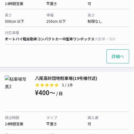
24時間営業
平置き
可
長さ
車幅
高さ
500cm 以下
250cm 以下
制限なし
対応車種
オートバイ
軽自動車
コンパクトカー
中型車
ワンボックス
大型車・SUV
詳細へ
八尾高砂団地駐車場(19号棟付近)
5
/ 1件
¥400〜
/ 日
貸出時間
タイプ
再入庫
24時間営業
平置き
可