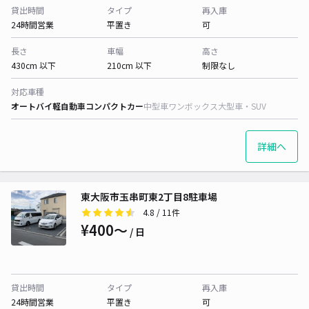
貸出時間
タイプ
再入庫
24時間営業
平置き
可
長さ
車幅
高さ
430cm 以下
210cm 以下
制限なし
対応車種
オートバイ
軽自動車
コンパクトカー
中型車
ワンボックス
大型車・SUV
詳細へ
東大阪市玉串町東2丁目8駐車場
4.8
/ 11件
¥400〜
/ 日
貸出時間
タイプ
再入庫
24時間営業
平置き
可