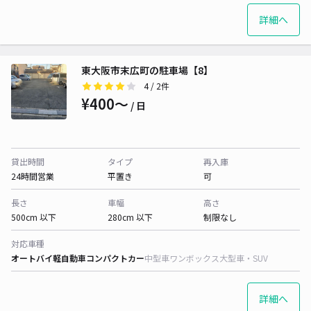
詳細へ
東大阪市末広町の駐車場【8】
4
/ 2件
¥400〜
/ 日
貸出時間
タイプ
再入庫
24時間営業
平置き
可
長さ
車幅
高さ
500cm 以下
280cm 以下
制限なし
対応車種
オートバイ
軽自動車
コンパクトカー
中型車
ワンボックス
大型車・SUV
詳細へ