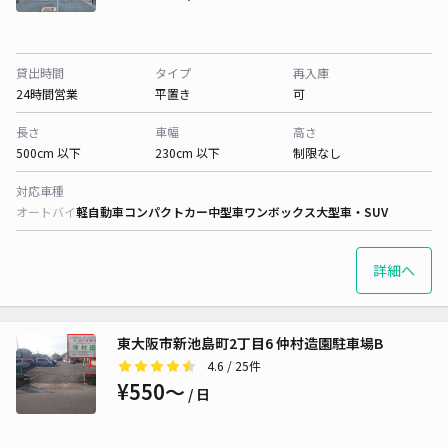
貸出時間
タイプ
再入庫
24時間営業
平置き
可
長さ
車幅
高さ
500cm 以下
230cm 以下
制限なし
対応車種
オートバイ
軽自動車
コンパクトカー
中型車
ワンボックス
大型車・SUV
詳細へ
東大阪市新池島町2丁目6 仲村造園駐車場B
4.6
/ 25件
¥550〜
/ 日