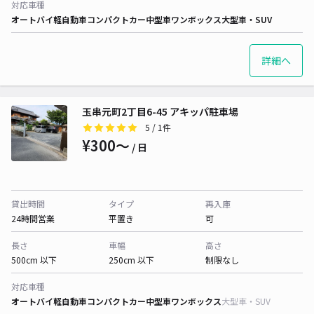
対応車種
オートバイ
軽自動車
コンパクトカー
中型車
ワンボックス
大型車・SUV
詳細へ
玉串元町2丁目6-45 アキッパ駐車場
5
/ 1件
¥300〜
/ 日
貸出時間
タイプ
再入庫
24時間営業
平置き
可
長さ
車幅
高さ
500cm 以下
250cm 以下
制限なし
対応車種
オートバイ
軽自動車
コンパクトカー
中型車
ワンボックス
大型車・SUV