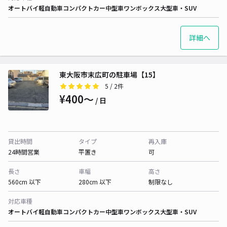
オートバイ
軽自動車
コンパクトカー
中型車
ワンボックス
大型車・SUV
詳細へ
東大阪市末広町の駐車場【15】
5
/ 2件
¥400〜
/ 日
貸出時間
タイプ
再入庫
24時間営業
平置き
可
長さ
車幅
高さ
560cm 以下
280cm 以下
制限なし
対応車種
オートバイ
軽自動車
コンパクトカー
中型車
ワンボックス
大型車・SUV