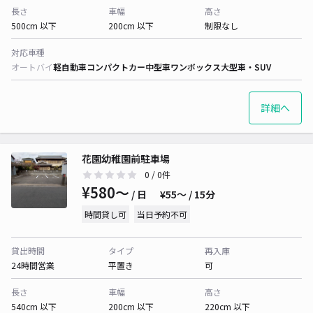
長さ
車幅
高さ
500cm 以下
200cm 以下
制限なし
対応車種
オートバイ
軽自動車
コンパクトカー
中型車
ワンボックス
大型車・SUV
詳細へ
花園幼稚園前駐車場
0
/ 0件
¥580〜
/ 日
¥55〜 / 15分
時間貸し可
当日予約不可
貸出時間
タイプ
再入庫
24時間営業
平置き
可
長さ
車幅
高さ
540cm 以下
200cm 以下
220cm 以下