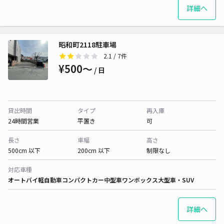
詳細へ
昭和町2118駐車場
2.1
/ 7件
¥500〜
/ 日
貸出時間
タイプ
再入庫
24時間営業
平置き
可
長さ
車幅
高さ
500cm 以下
200cm 以下
制限なし
対応車種
オートバイ
軽自動車
コンパクトカー
中型車
ワンボックス
大型車・SUV
詳細へ