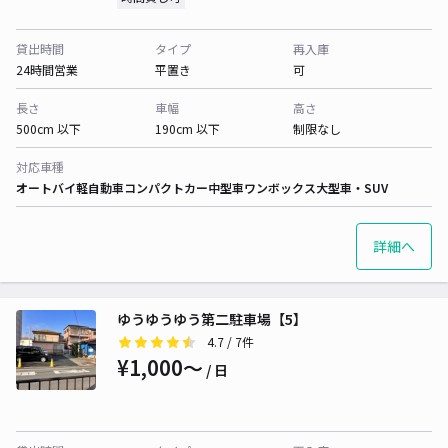
貸出時間
タイプ
再入庫
24時間営業
平置き
可
長さ
車幅
高さ
500cm 以下
190cm 以下
制限なし
対応車種
オートバイ
軽自動車
コンパクトカー
中型車
ワンボックス
大型車・SUV
詳細へ
ゆうゆうゆう第二駐車場【5】
4.7
/ 7件
¥1,000〜
/ 日