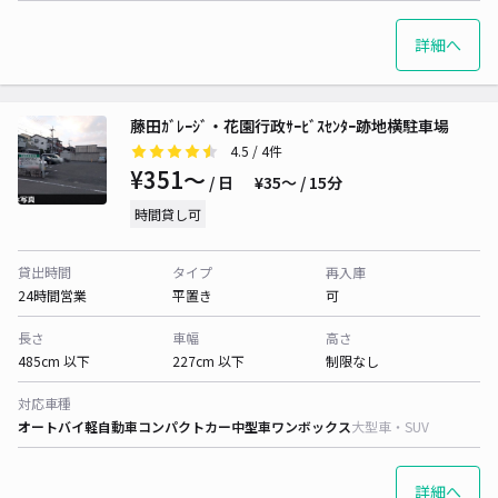
詳細へ
藤田ｶﾞﾚｰｼﾞ・花園行政ｻｰﾋﾞｽｾﾝﾀｰ跡地横駐車場
4.5
/ 4件
¥351〜
/ 日
¥35〜 / 15分
時間貸し可
貸出時間
タイプ
再入庫
24時間営業
平置き
可
長さ
車幅
高さ
485cm 以下
227cm 以下
制限なし
対応車種
オートバイ
軽自動車
コンパクトカー
中型車
ワンボックス
大型車・SUV
詳細へ