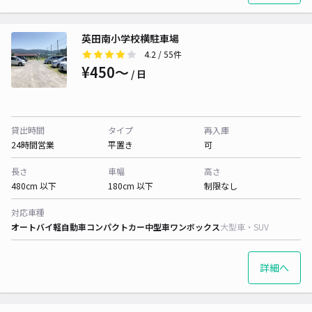
英田南小学校横駐車場
4.2
/ 55件
¥450〜
/ 日
貸出時間
タイプ
再入庫
24時間営業
平置き
可
長さ
車幅
高さ
480cm 以下
180cm 以下
制限なし
対応車種
オートバイ
軽自動車
コンパクトカー
中型車
ワンボックス
大型車・SUV
詳細へ