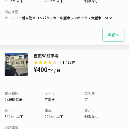
500cm 以下
200cm 以下
制限なし
対応車種
オートバイ
軽自動車
コンパクトカー
中型車
ワンボックス
大型車・SUV
詳細へ
吉田58駐車場
4.1
/ 13件
¥400〜
/ 日
貸出時間
タイプ
再入庫
24時間営業
平置き
可
長さ
車幅
高さ
500cm 以下
200cm 以下
制限なし
対応車種