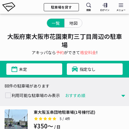
駐車場を貸す
検索
ログイン
メニュー
一覧
地図
大阪府東大阪市花園東町三丁目周辺の駐車
場
アキッパなら
予約
ができて
格安料金
!
未定
指定なし
88件の駐車場があります
利用可能な駐車場のみ表示
東大阪玉串団地駐車場(1号棟付近)
5
/ 4件
¥350〜
/ 日