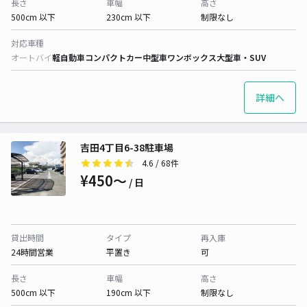
長さ
車幅
高さ
500cm 以下
230cm 以下
制限なし
対応車種
オートバイ
軽自動車
コンパクトカー
中型車
ワンボックス
大型車・SUV
詳細へ
吉田4丁目6-38駐車場
4.6
/ 68件
¥450〜
/ 日
貸出時間
タイプ
再入庫
24時間営業
平置き
可
長さ
車幅
高さ
500cm 以下
190cm 以下
制限なし