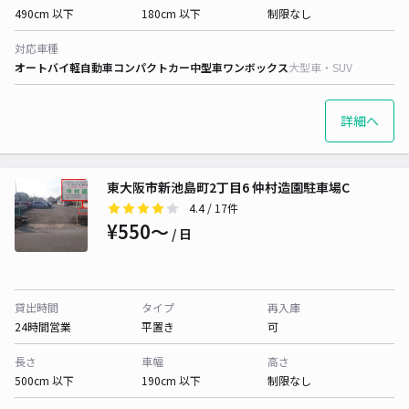
490cm 以下
180cm 以下
制限なし
対応車種
オートバイ
軽自動車
コンパクトカー
中型車
ワンボックス
大型車・SUV
詳細へ
東大阪市新池島町2丁目6 仲村造園駐車場C
4.4
/ 17件
¥550〜
/ 日
貸出時間
タイプ
再入庫
24時間営業
平置き
可
長さ
車幅
高さ
500cm 以下
190cm 以下
制限なし