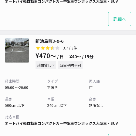
オートバイ
軽自動車
コンパクトカー
中型車
ワンボックス
大型車・SUV
詳細へ
新池島町3-9-6
3.7
/ 3件
¥470〜
/ 日
¥40〜 / 15分
時間貸し可
当日予約不可
貸出時間
タイプ
再入庫
09:00 〜20:00
平置き
可
長さ
車幅
高さ
500cm 以下
240cm 以下
制限なし
対応車種
オートバイ
軽自動車
コンパクトカー
中型車
ワンボックス
大型車・SUV