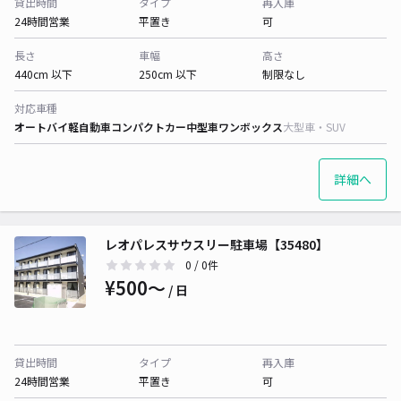
貸出時間
タイプ
再入庫
24時間営業
平置き
可
長さ
車幅
高さ
440cm 以下
250cm 以下
制限なし
対応車種
オートバイ
軽自動車
コンパクトカー
中型車
ワンボックス
大型車・SUV
詳細へ
レオパレスサウスリー駐車場【35480】
0
/ 0件
¥500〜
/ 日
貸出時間
タイプ
再入庫
24時間営業
平置き
可