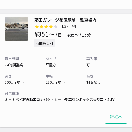
藤田ガレージ花園駅前 駐車場内
4.3
/ 12件
¥351〜
/ 日
¥35〜 / 15分
時間貸し可
貸出時間
タイプ
再入庫
24時間営業
平置き
可
長さ
車幅
高さ
500cm 以下
280cm 以下
制限なし
対応車種
オートバイ
軽自動車
コンパクトカー
中型車
ワンボックス
大型車・SUV
詳細へ