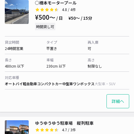
○橋本モータープール
4.8
/ 4件
¥500〜
/ 日
¥50〜 / 15分
時間貸し可
貸出時間
タイプ
再入庫
24時間営業
平置き
可
長さ
車幅
高さ
480cm 以下
230cm 以下
制限なし
対応車種
オートバイ
軽自動車
コンパクトカー
中型車
ワンボックス
大型車・SUV
詳細へ
ゆうゆうゆう駐車場 縦列駐車
4.7
/ 3件