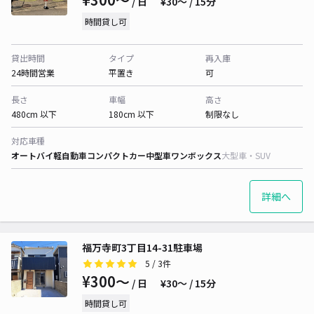
/ 日
¥30〜 / 15分
時間貸し可
貸出時間
タイプ
再入庫
24時間営業
平置き
可
長さ
車幅
高さ
480cm 以下
180cm 以下
制限なし
対応車種
オートバイ
軽自動車
コンパクトカー
中型車
ワンボックス
大型車・SUV
詳細へ
福万寺町3丁目14-31駐車場
5
/ 3件
¥300〜
/ 日
¥30〜 / 15分
時間貸し可