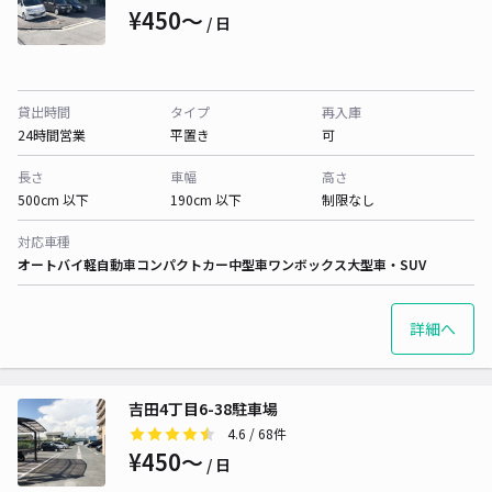
¥450〜
/ 日
貸出時間
タイプ
再入庫
24時間営業
平置き
可
長さ
車幅
高さ
500cm 以下
190cm 以下
制限なし
対応車種
オートバイ
軽自動車
コンパクトカー
中型車
ワンボックス
大型車・SUV
詳細へ
吉田4丁目6-38駐車場
4.6
/ 68件
¥450〜
/ 日