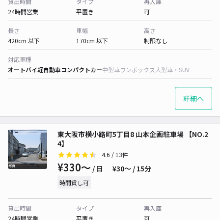
貸出時間
タイプ
再入庫
24時間営業
平置き
可
長さ
車幅
高さ
420cm 以下
170cm 以下
制限なし
対応車種
オートバイ
軽自動車
コンパクトカー
中型車
ワンボックス
大型車・SUV
詳細へ
東大阪市横小路町5丁目8 山本企画駐車場 【NO.2
4】
4.6
/ 13件
¥330〜
/ 日
¥30〜 / 15分
時間貸し可
貸出時間
タイプ
再入庫
24時間営業
平置き
可