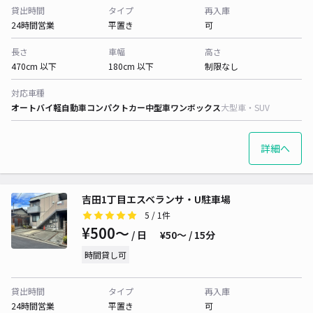
貸出時間
タイプ
再入庫
24時間営業
平置き
可
長さ
車幅
高さ
470cm 以下
180cm 以下
制限なし
対応車種
オートバイ
軽自動車
コンパクトカー
中型車
ワンボックス
大型車・SUV
詳細へ
吉田1丁目エスベランサ・U駐車場
5
/ 1件
¥500〜
/ 日
¥50〜 / 15分
時間貸し可
貸出時間
タイプ
再入庫
24時間営業
平置き
可