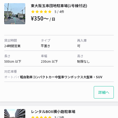
東大阪玉串団地駐車場(1号棟付近)
5
/ 4件
¥350〜
/ 日
貸出時間
タイプ
再入庫
24時間営業
平置き
可
長さ
車幅
高さ
500cm 以下
230cm 以下
制限なし
対応車種
オートバイ
軽自動車
コンパクトカー
中型車
ワンボックス
大型車・SUV
詳細へ
レンタルBOX横小路駐車場
5
/ 5件