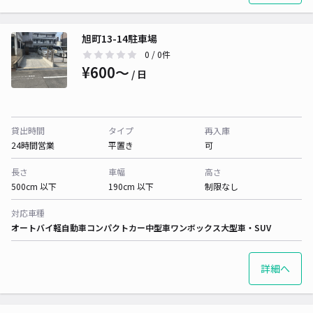
旭町13-14駐車場
0
/ 0件
¥600〜
/ 日
貸出時間
タイプ
再入庫
24時間営業
平置き
可
長さ
車幅
高さ
500cm 以下
190cm 以下
制限なし
対応車種
オートバイ
軽自動車
コンパクトカー
中型車
ワンボックス
大型車・SUV
詳細へ