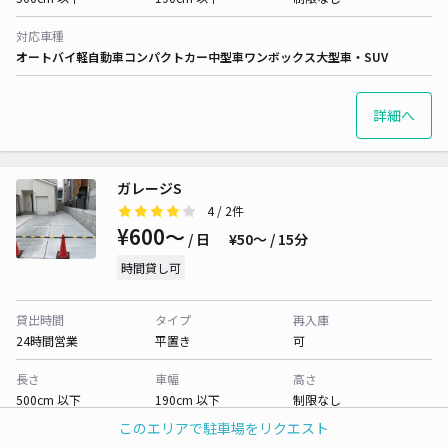
対応車種
オートバイ
軽自動車
コンパクトカー
中型車
ワンボックス
大型車・SUV
詳細へ
ガレージS
4
/ 2件
¥600〜
/ 日
¥50〜 / 15分
時間貸し可
貸出時間
タイプ
再入庫
24時間営業
平置き
可
長さ
車幅
高さ
500cm 以下
190cm 以下
制限なし
このエリアで駐車場をリクエスト
対応車種