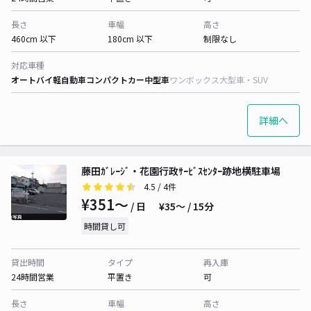
長さ
車幅
高さ
460cm 以下
180cm 以下
制限なし
対応車種
オートバイ
軽自動車
コンパクトカー
中型車
ワンボックス
大型車・SUV
詳細へ
藤田ｶﾞﾚｰｼﾞ・花園行政ｻｰﾋﾞｽｾﾝﾀｰ跡地横駐車場
4.5
/ 4件
¥351〜
/ 日
¥35〜 / 15分
時間貸し可
貸出時間
タイプ
再入庫
24時間営業
平置き
可
長さ
車幅
高さ