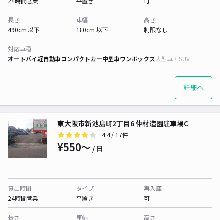
24時間営業
平置き
可
長さ
車幅
高さ
490cm 以下
180cm 以下
制限なし
対応車種
オートバイ
軽自動車
コンパクトカー
中型車
ワンボックス
大型車・SUV
詳細へ
東大阪市新池島町2丁目6 仲村造園駐車場C
4.4
/ 17件
¥550〜
/ 日
貸出時間
タイプ
再入庫
24時間営業
平置き
可
長さ
車幅
高さ