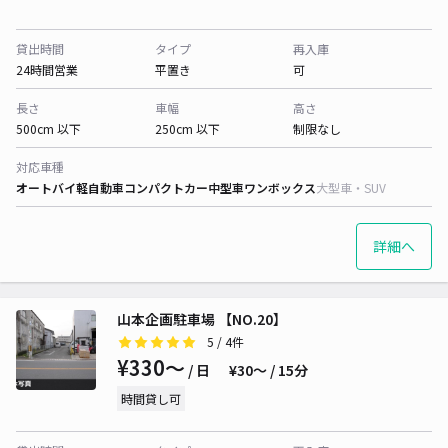
貸出時間
タイプ
再入庫
24時間営業
平置き
可
長さ
車幅
高さ
500cm 以下
250cm 以下
制限なし
対応車種
オートバイ
軽自動車
コンパクトカー
中型車
ワンボックス
大型車・SUV
詳細へ
山本企画駐車場 【NO.20】
5
/ 4件
¥330〜
/ 日
¥30〜 / 15分
時間貸し可