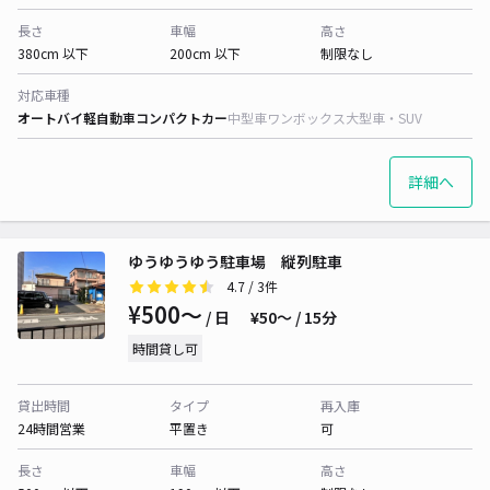
長さ
車幅
高さ
380cm 以下
200cm 以下
制限なし
対応車種
オートバイ
軽自動車
コンパクトカー
中型車
ワンボックス
大型車・SUV
詳細へ
ゆうゆうゆう駐車場 縦列駐車
4.7
/ 3件
¥500〜
/ 日
¥50〜 / 15分
時間貸し可
貸出時間
タイプ
再入庫
24時間営業
平置き
可
長さ
車幅
高さ