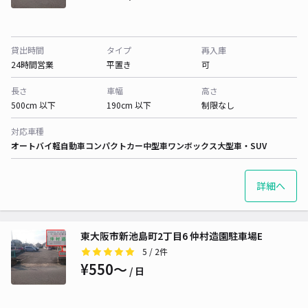
貸出時間
タイプ
再入庫
24時間営業
平置き
可
長さ
車幅
高さ
500cm 以下
190cm 以下
制限なし
対応車種
オートバイ
軽自動車
コンパクトカー
中型車
ワンボックス
大型車・SUV
詳細へ
東大阪市新池島町2丁目6 仲村造園駐車場E
5
/ 2件
¥550〜
/ 日