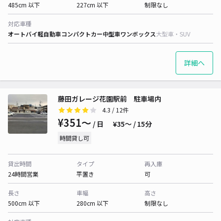
485cm 以下
227cm 以下
制限なし
対応車種
オートバイ
軽自動車
コンパクトカー
中型車
ワンボックス
大型車・SUV
詳細へ
藤田ガレージ花園駅前 駐車場内
4.3
/ 12件
¥351〜
/ 日
¥35〜 / 15分
時間貸し可
貸出時間
タイプ
再入庫
24時間営業
平置き
可
長さ
車幅
高さ
500cm 以下
280cm 以下
制限なし