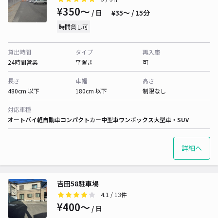
¥350〜
/ 日
¥35〜 / 15分
時間貸し可
貸出時間
タイプ
再入庫
24時間営業
平置き
可
長さ
車幅
高さ
480cm 以下
180cm 以下
制限なし
対応車種
オートバイ
軽自動車
コンパクトカー
中型車
ワンボックス
大型車・SUV
詳細へ
吉田58駐車場
4.1
/ 13件
¥400〜
/ 日