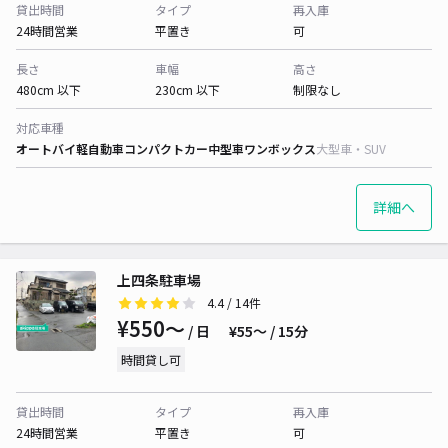
貸出時間
タイプ
再入庫
24時間営業
平置き
可
長さ
車幅
高さ
480cm 以下
230cm 以下
制限なし
対応車種
オートバイ
軽自動車
コンパクトカー
中型車
ワンボックス
大型車・SUV
詳細へ
上四条駐車場
4.4
/ 14件
¥550〜
/ 日
¥55〜 / 15分
時間貸し可
貸出時間
タイプ
再入庫
24時間営業
平置き
可