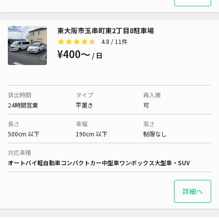
東大阪市玉串町東2丁目8駐車場
4.8
/ 11件
¥400〜
/ 日
貸出時間
タイプ
再入庫
24時間営業
平置き
可
長さ
車幅
高さ
500cm 以下
190cm 以下
制限なし
対応車種
オートバイ
軽自動車
コンパクトカー
中型車
ワンボックス
大型車・SUV
詳細へ