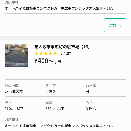
対応車種
オートバイ
軽自動車
コンパクトカー
中型車
ワンボックス
大型車・SUV
詳細へ
東大阪市末広町の駐車場【15】
5
/ 2件
¥400〜
/ 日
貸出時間
タイプ
再入庫
24時間営業
平置き
可
長さ
車幅
高さ
560cm 以下
280cm 以下
制限なし
対応車種
オートバイ
軽自動車
コンパクトカー
中型車
ワンボックス
大型車・SUV