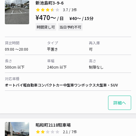
新池島町3-9-6
3.7
/ 3件
¥470〜
/ 日
¥40〜 / 15分
時間貸し可
当日予約不可
貸出時間
タイプ
再入庫
09:00 〜20:00
平置き
可
長さ
車幅
高さ
500cm 以下
240cm 以下
制限なし
対応車種
オートバイ
軽自動車
コンパクトカー
中型車
ワンボックス
大型車・SUV
詳細へ
昭和町2118駐車場
2.1
/ 7件