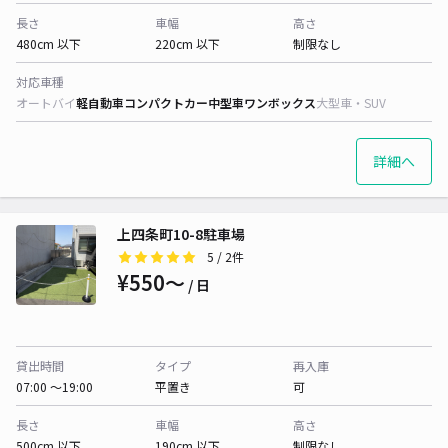
長さ
車幅
高さ
480cm 以下
220cm 以下
制限なし
対応車種
オートバイ
軽自動車
コンパクトカー
中型車
ワンボックス
大型車・SUV
詳細へ
上四条町10-8駐車場
5
/ 2件
¥550〜
/ 日
貸出時間
タイプ
再入庫
07:00 〜19:00
平置き
可
長さ
車幅
高さ
500cm 以下
190cm 以下
制限なし