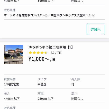
500cm 以下
190cm 以下
制限なし
対応車種
オートバイ
軽自動車
コンパクトカー
中型車
ワンボックス
大型車・SUV
詳細へ
ゆうゆうゆう第二駐車場【5】
4.7
/ 7件
¥1,000〜
/ 日
貸出時間
タイプ
再入庫
24時間営業
平置き
可
長さ
車幅
高さ
440cm 以下
250cm 以下
制限なし
対応車種