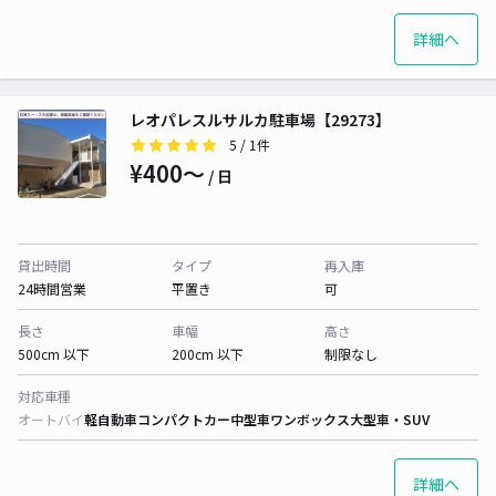
詳細へ
レオパレスルサルカ駐車場【29273】
5
/ 1件
¥400〜
/ 日
貸出時間
タイプ
再入庫
24時間営業
平置き
可
長さ
車幅
高さ
500cm 以下
200cm 以下
制限なし
対応車種
オートバイ
軽自動車
コンパクトカー
中型車
ワンボックス
大型車・SUV
詳細へ