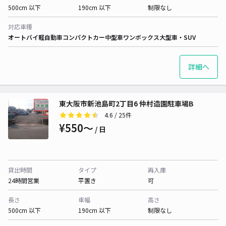
500cm 以下
190cm 以下
制限なし
対応車種
オートバイ
軽自動車
コンパクトカー
中型車
ワンボックス
大型車・SUV
詳細へ
東大阪市新池島町2丁目6 仲村造園駐車場B
4.6
/ 25件
¥550〜
/ 日
貸出時間
タイプ
再入庫
24時間営業
平置き
可
長さ
車幅
高さ
500cm 以下
190cm 以下
制限なし