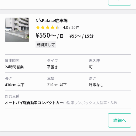
N’sPalase駐車場
4.8
/ 20件
¥550〜
/ 日
¥55〜 / 15分
時間貸し可
貸出時間
タイプ
再入庫
24時間営業
平置き
可
長さ
車幅
高さ
430cm 以下
210cm 以下
制限なし
対応車種
オートバイ
軽自動車
コンパクトカー
中型車
ワンボックス
大型車・SUV
詳細へ