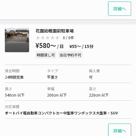
詳細へ
花園幼稚園前駐車場
0
/ 0件
¥580〜
/ 日
¥55〜 / 15分
時間貸し可
当日予約不可
貸出時間
タイプ
再入庫
24時間営業
平置き
可
長さ
車幅
高さ
540cm 以下
200cm 以下
220cm 以下
対応車種
オートバイ
軽自動車
コンパクトカー
中型車
ワンボックス
大型車・SUV
詳細へ