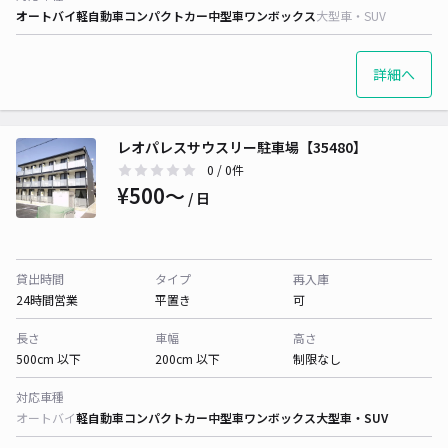
オートバイ
軽自動車
コンパクトカー
中型車
ワンボックス
大型車・SUV
詳細へ
レオパレスサウスリー駐車場【35480】
0
/ 0件
¥500〜
/ 日
貸出時間
タイプ
再入庫
24時間営業
平置き
可
長さ
車幅
高さ
500cm 以下
200cm 以下
制限なし
対応車種
オートバイ
軽自動車
コンパクトカー
中型車
ワンボックス
大型車・SUV