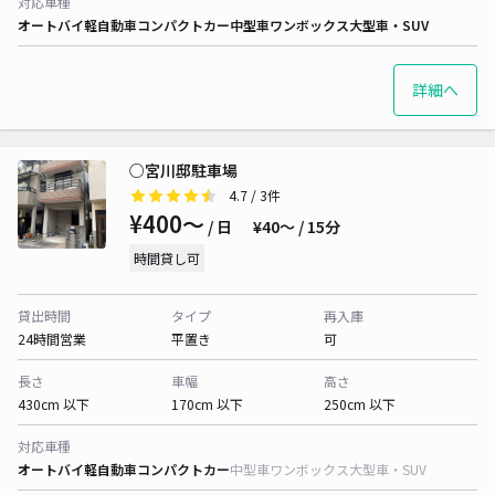
対応車種
オートバイ
軽自動車
コンパクトカー
中型車
ワンボックス
大型車・SUV
詳細へ
○宮川邸駐車場
4.7
/ 3件
¥400〜
/ 日
¥40〜 / 15分
時間貸し可
貸出時間
タイプ
再入庫
24時間営業
平置き
可
長さ
車幅
高さ
430cm 以下
170cm 以下
250cm 以下
対応車種
オートバイ
軽自動車
コンパクトカー
中型車
ワンボックス
大型車・SUV