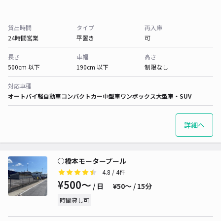
貸出時間
タイプ
再入庫
24時間営業
平置き
可
長さ
車幅
高さ
500cm 以下
190cm 以下
制限なし
対応車種
オートバイ
軽自動車
コンパクトカー
中型車
ワンボックス
大型車・SUV
詳細へ
○橋本モータープール
4.8
/ 4件
¥500〜
/ 日
¥50〜 / 15分
時間貸し可