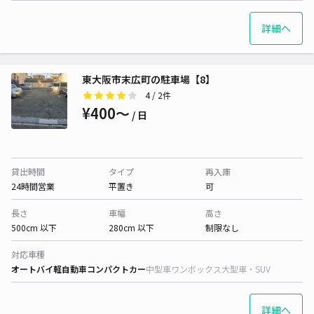
詳細へ
東大阪市末広町の駐車場【8】
4
/ 2件
¥400〜
/ 日
貸出時間
タイプ
再入庫
24時間営業
平置き
可
長さ
車幅
高さ
500cm 以下
280cm 以下
制限なし
対応車種
オートバイ
軽自動車
コンパクトカー
中型車
ワンボックス
大型車・SUV
詳細へ