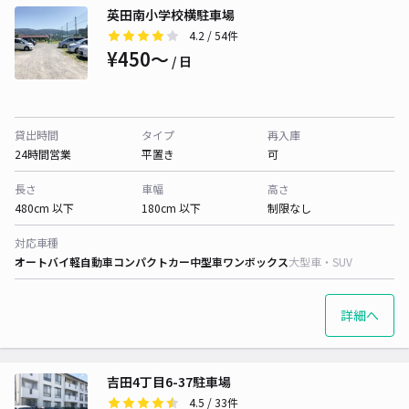
英田南小学校横駐車場
4.2
/ 54件
¥450〜
/ 日
貸出時間
タイプ
再入庫
24時間営業
平置き
可
長さ
車幅
高さ
480cm 以下
180cm 以下
制限なし
対応車種
オートバイ
軽自動車
コンパクトカー
中型車
ワンボックス
大型車・SUV
詳細へ
吉田4丁目6-37駐車場
4.5
/ 33件