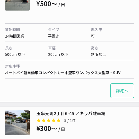
¥500〜
/ 日
貸出時間
タイプ
再入庫
24時間営業
平置き
可
長さ
車幅
高さ
500cm 以下
200cm 以下
制限なし
対応車種
オートバイ
軽自動車
コンパクトカー
中型車
ワンボックス
大型車・SUV
詳細へ
玉串元町2丁目6-45 アキッパ駐車場
5
/ 1件
¥300〜
/ 日