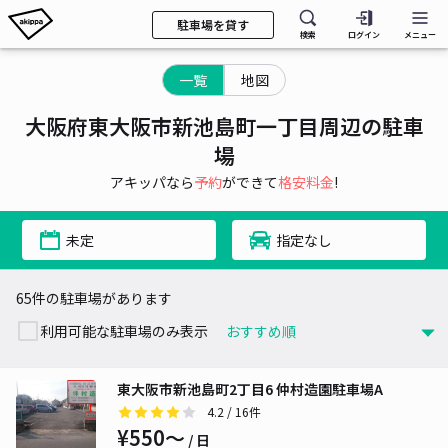
駐車場を貸す
検索
ログイン
メニュー
一覧
地図
大阪府東大阪市新池島町一丁目周辺の駐車
場
アキッパなら
予約
ができて
格安料金
!
未定
指定なし
65件の駐車場があります
利用可能な駐車場のみ表示
東大阪市新池島町2丁目6 仲村造園駐車場A
4.2
/ 16件
¥550〜
/ 日