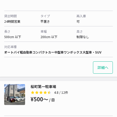
貸出時間
タイプ
再入庫
24時間営業
平置き
可
長さ
車幅
高さ
500cm 以下
200cm 以下
制限なし
対応車種
オートバイ
軽自動車
コンパクトカー
中型車
ワンボックス
大型車・SUV
詳細へ
桜町第一駐車場
4.8
/ 12件
¥500〜
/ 日