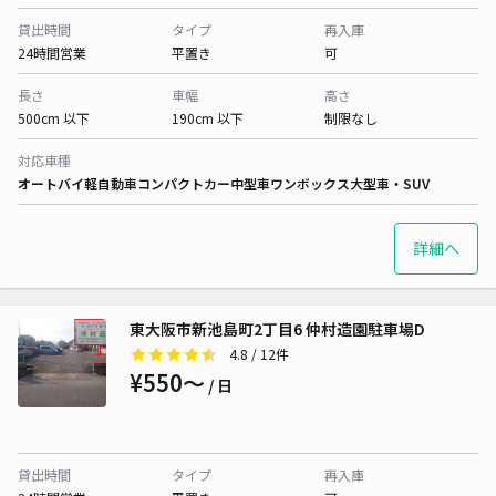
貸出時間
タイプ
再入庫
24時間営業
平置き
可
長さ
車幅
高さ
500cm 以下
190cm 以下
制限なし
対応車種
オートバイ
軽自動車
コンパクトカー
中型車
ワンボックス
大型車・SUV
詳細へ
東大阪市新池島町2丁目6 仲村造園駐車場D
4.8
/ 12件
¥550〜
/ 日
貸出時間
タイプ
再入庫