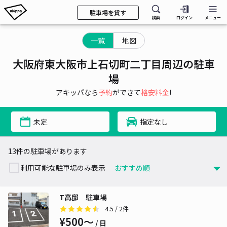
駐車場を貸す
検索
ログイン
メニュー
一覧
地図
大阪府東大阪市上石切町二丁目周辺の駐車
場
アキッパなら
予約
ができて
格安料金
!
未定
指定なし
13件の駐車場があります
利用可能な駐車場のみ表示
T高邸 駐車場
4.5
/ 2件
¥500〜
/ 日