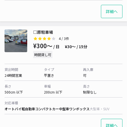
詳細へ
□原駐車場
4
/ 3件
¥300〜
/ 日
¥30〜 / 15分
時間貸し可
貸出時間
タイプ
再入庫
24時間営業
平置き
可
長さ
車幅
高さ
500cm 以下
200cm 以下
制限なし
対応車種
オートバイ
軽自動車
コンパクトカー
中型車
ワンボックス
大型車・SUV
詳細へ