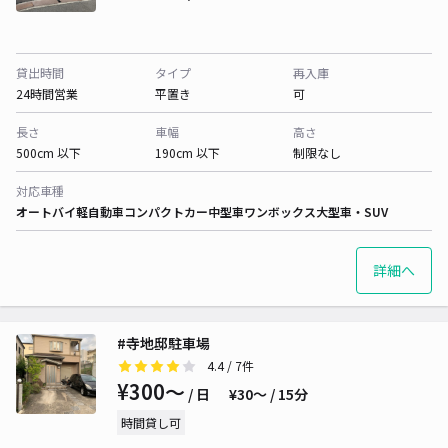
貸出時間
タイプ
再入庫
24時間営業
平置き
可
長さ
車幅
高さ
500cm 以下
190cm 以下
制限なし
対応車種
オートバイ
軽自動車
コンパクトカー
中型車
ワンボックス
大型車・SUV
詳細へ
#寺地邸駐車場
4.4
/ 7件
¥300〜
/ 日
¥30〜 / 15分
時間貸し可