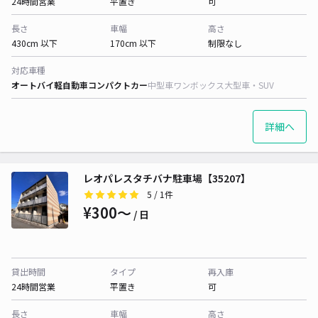
24時間営業
平置き
可
長さ
車幅
高さ
430cm 以下
170cm 以下
制限なし
対応車種
オートバイ
軽自動車
コンパクトカー
中型車
ワンボックス
大型車・SUV
詳細へ
レオパレスタチバナ駐車場【35207】
5
/ 1件
¥300〜
/ 日
貸出時間
タイプ
再入庫
24時間営業
平置き
可
長さ
車幅
高さ