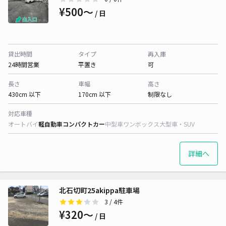
¥500〜
/ 日
貸出時間
タイプ
再入庫
24時間営業
平置き
可
長さ
車幅
高さ
430cm 以下
170cm 以下
制限なし
対応車種
オートバイ
軽自動車
コンパクトカー
中型車
ワンボックス
大型車・SUV
詳細へ
北石切町25akippa駐車場
3
/ 4件
¥320〜
/ 日