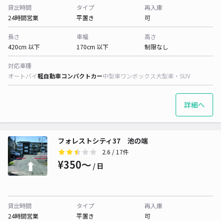
貸出時間
タイプ
再入庫
24時間営業
平置き
可
長さ
車幅
高さ
420cm 以下
170cm 以下
制限なし
対応車種
オートバイ
軽自動車
コンパクトカー
中型車
ワンボックス
大型車・SUV
詳細へ
フォレストシティ37 池の端
2.6
/ 17件
¥350〜
/ 日
貸出時間
タイプ
再入庫
24時間営業
平置き
可