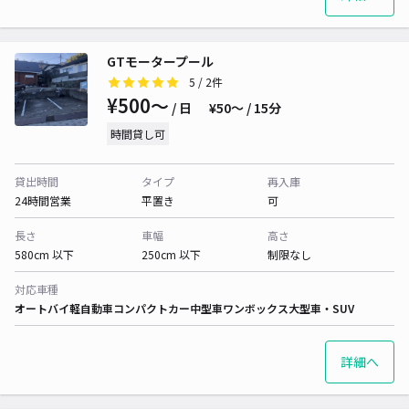
GTモータープール
5
/ 2件
¥500〜
/ 日
¥50〜 / 15分
時間貸し可
貸出時間
タイプ
再入庫
24時間営業
平置き
可
長さ
車幅
高さ
580cm 以下
250cm 以下
制限なし
対応車種
オートバイ
軽自動車
コンパクトカー
中型車
ワンボックス
大型車・SUV
詳細へ