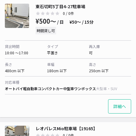
東石切町5丁目4-27駐車場
0
/ 0件
¥500〜
/ 日
¥50〜 / 15分
時間貸し可
貸出時間
タイプ
再入庫
10:00 〜17:00
平置き
可
長さ
車幅
高さ
480cm 以下
180cm 以下
250cm 以下
対応車種
オートバイ
軽自動車
コンパクトカー
中型車
ワンボックス
大型車・SUV
詳細へ
レオパレスMio駐車場【19165】
0
/ 0件