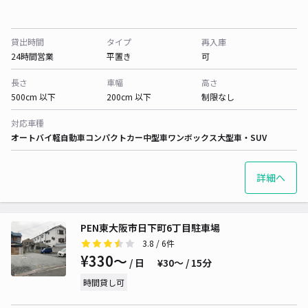
貸出時間
タイプ
再入庫
24時間営業
平置き
可
長さ
車幅
高さ
500cm 以下
200cm 以下
制限なし
対応車種
オートバイ
軽自動車
コンパクトカー
中型車
ワンボックス
大型車・SUV
詳細へ
PEN東大阪市日下町6丁目駐車場
3.8
/ 6件
¥330〜
/ 日
¥30〜 / 15分
時間貸し可