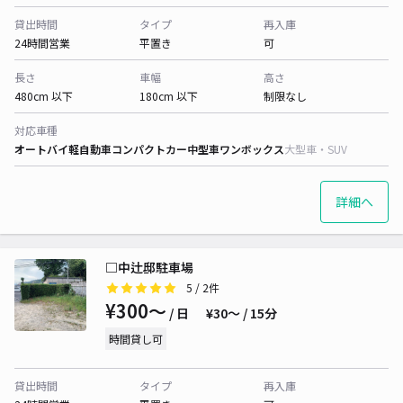
貸出時間
タイプ
再入庫
24時間営業
平置き
可
長さ
車幅
高さ
480cm 以下
180cm 以下
制限なし
対応車種
オートバイ
軽自動車
コンパクトカー
中型車
ワンボックス
大型車・SUV
詳細へ
□中辻邸駐車場
5
/ 2件
¥300〜
/ 日
¥30〜 / 15分
時間貸し可
貸出時間
タイプ
再入庫