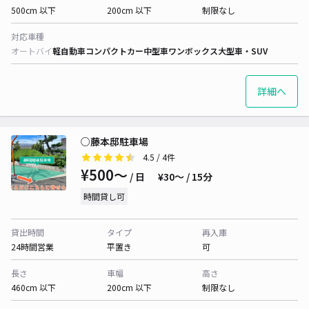
500cm 以下
200cm 以下
制限なし
対応車種
オートバイ
軽自動車
コンパクトカー
中型車
ワンボックス
大型車・SUV
詳細へ
○藤本邸駐車場
4.5
/ 4件
¥500〜
/ 日
¥30〜 / 15分
時間貸し可
貸出時間
タイプ
再入庫
24時間営業
平置き
可
長さ
車幅
高さ
460cm 以下
200cm 以下
制限なし