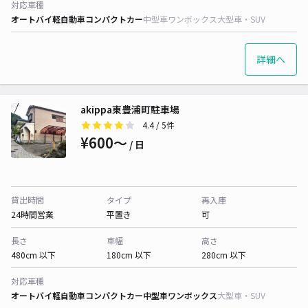
対応車種
オートバイ
軽自動車
コンパクトカー
中型車
ワンボックス
大型車・SUV
詳細へ
akippa東豊浦町駐車場
4.4
/ 5件
¥600〜
/ 日
貸出時間
タイプ
再入庫
24時間営業
平置き
可
長さ
車幅
高さ
480cm 以下
180cm 以下
280cm 以下
対応車種
オートバイ
軽自動車
コンパクトカー
中型車
ワンボックス
大型車・SUV