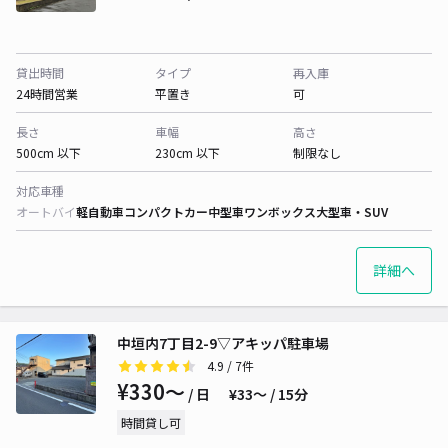
貸出時間
タイプ
再入庫
24時間営業
平置き
可
長さ
車幅
高さ
500cm 以下
230cm 以下
制限なし
対応車種
オートバイ
軽自動車
コンパクトカー
中型車
ワンボックス
大型車・SUV
詳細へ
中垣内7丁目2-9▽アキッパ駐車場
4.9
/ 7件
¥330〜
/ 日
¥33〜 / 15分
時間貸し可