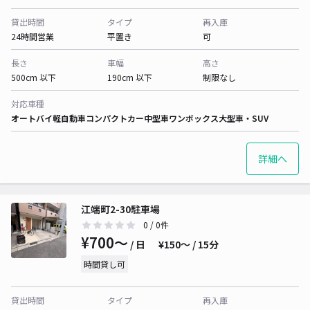
貸出時間
タイプ
再入庫
24時間営業
平置き
可
長さ
車幅
高さ
500cm 以下
190cm 以下
制限なし
対応車種
オートバイ
軽自動車
コンパクトカー
中型車
ワンボックス
大型車・SUV
詳細へ
江端町2-30駐車場
0
/ 0件
¥700〜
/ 日
¥150〜 / 15分
時間貸し可
貸出時間
タイプ
再入庫