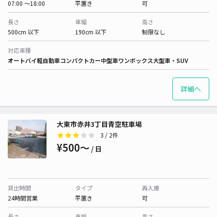
07:00 〜18:00
平置き
可
長さ
車幅
高さ
500cm 以下
190cm 以下
制限なし
対応車種
オートバイ
軽自動車
コンパクトカー
中型車
ワンボックス
大型車・SUV
詳細へ
大東市赤井3丁目青空駐車場
3
/ 2件
¥500〜
/ 日
貸出時間
タイプ
再入庫
24時間営業
平置き
可
長さ
車幅
高さ