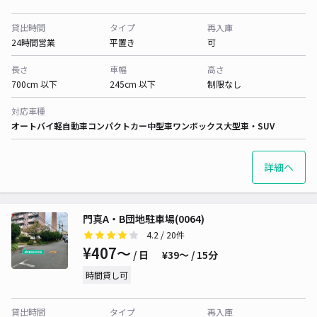
貸出時間
タイプ
再入庫
24時間営業
平置き
可
長さ
車幅
高さ
700cm 以下
245cm 以下
制限なし
対応車種
オートバイ
軽自動車
コンパクトカー
中型車
ワンボックス
大型車・SUV
詳細へ
門真A・B団地駐車場(0064)
4.2
/ 20件
¥407〜
/ 日
¥39〜 / 15分
時間貸し可
貸出時間
タイプ
再入庫