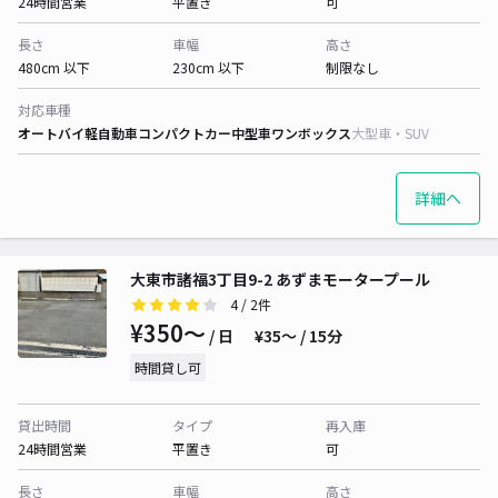
24時間営業
平置き
可
長さ
車幅
高さ
480cm 以下
230cm 以下
制限なし
対応車種
オートバイ
軽自動車
コンパクトカー
中型車
ワンボックス
大型車・SUV
詳細へ
大東市諸福3丁目9-2 あずまモータープール
4
/ 2件
¥350〜
/ 日
¥35〜 / 15分
時間貸し可
貸出時間
タイプ
再入庫
24時間営業
平置き
可
長さ
車幅
高さ