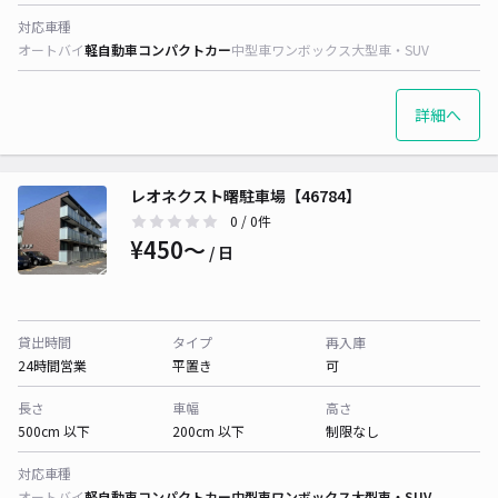
対応車種
オートバイ
軽自動車
コンパクトカー
中型車
ワンボックス
大型車・SUV
詳細へ
レオネクスト曙駐車場【46784】
0
/ 0件
¥450〜
/ 日
貸出時間
タイプ
再入庫
24時間営業
平置き
可
長さ
車幅
高さ
500cm 以下
200cm 以下
制限なし
対応車種
オートバイ
軽自動車
コンパクトカー
中型車
ワンボックス
大型車・SUV