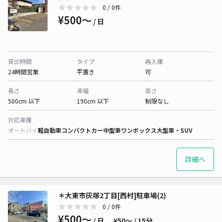
0
/ 0件
¥500〜
/ 日
貸出時間
タイプ
再入庫
24時間営業
平置き
可
長さ
車幅
高さ
500cm 以下
190cm 以下
制限なし
対応車種
オートバイ
軽自動車
コンパクトカー
中型車
ワンボックス
大型車・SUV
詳細へ
＊大東市灰塚2丁目[西村]駐車場(2)
0
/ 0件
¥500〜
/ 日
¥50〜 / 15分