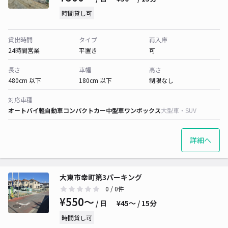
時間貸し可
貸出時間
タイプ
再入庫
24時間営業
平置き
可
長さ
車幅
高さ
480cm 以下
180cm 以下
制限なし
対応車種
オートバイ
軽自動車
コンパクトカー
中型車
ワンボックス
大型車・SUV
詳細へ
大東市幸町第3パーキング
0
/ 0件
¥550〜
/ 日
¥45〜 / 15分
時間貸し可