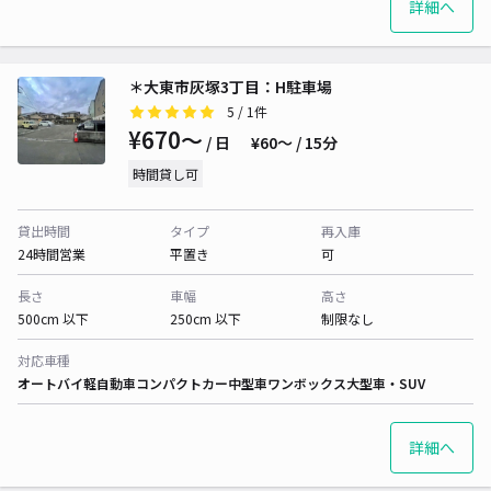
詳細へ
＊大東市灰塚3丁目：H駐車場
5
/ 1件
¥670〜
/ 日
¥60〜 / 15分
時間貸し可
貸出時間
タイプ
再入庫
24時間営業
平置き
可
長さ
車幅
高さ
500cm 以下
250cm 以下
制限なし
対応車種
オートバイ
軽自動車
コンパクトカー
中型車
ワンボックス
大型車・SUV
詳細へ