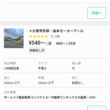
詳細へ
＊大東市灰塚：森本モータープール
5
/ 1件
¥540〜
/ 日
¥50〜 / 15分
時間貸し可
貸出時間
タイプ
再入庫
24時間営業
平置き
可
長さ
車幅
高さ
500cm 以下
250cm 以下
制限なし
対応車種
オートバイ
軽自動車
コンパクトカー
中型車
ワンボックス
大型車・SUV