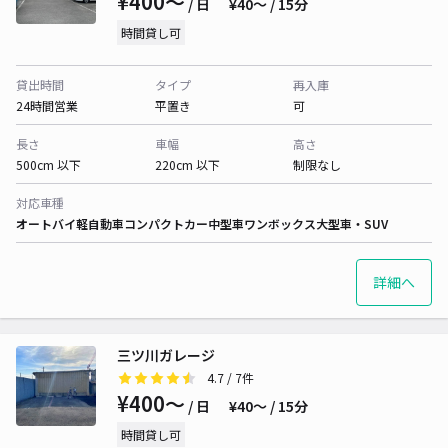
¥400〜
/ 日
¥40〜 / 15分
時間貸し可
貸出時間
タイプ
再入庫
24時間営業
平置き
可
長さ
車幅
高さ
500cm 以下
220cm 以下
制限なし
対応車種
オートバイ
軽自動車
コンパクトカー
中型車
ワンボックス
大型車・SUV
詳細へ
三ツ川ガレージ
4.7
/ 7件
¥400〜
/ 日
¥40〜 / 15分
時間貸し可