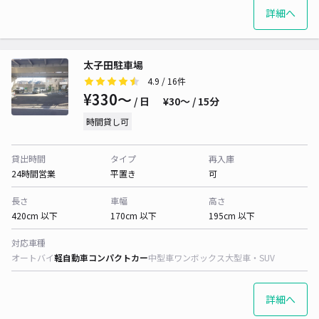
詳細へ
太子田駐車場
4.9
/ 16件
¥330〜
/ 日
¥30〜 / 15分
時間貸し可
貸出時間
タイプ
再入庫
24時間営業
平置き
可
長さ
車幅
高さ
420cm 以下
170cm 以下
195cm 以下
対応車種
オートバイ
軽自動車
コンパクトカー
中型車
ワンボックス
大型車・SUV
詳細へ