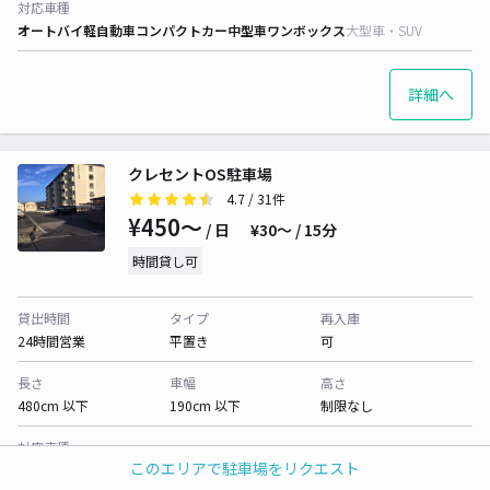
対応車種
オートバイ
軽自動車
コンパクトカー
中型車
ワンボックス
大型車・SUV
詳細へ
クレセントOS駐車場
4.7
/ 31件
¥450〜
/ 日
¥30〜 / 15分
時間貸し可
貸出時間
タイプ
再入庫
24時間営業
平置き
可
長さ
車幅
高さ
480cm 以下
190cm 以下
制限なし
対応車種
このエリアで駐車場をリクエスト
オートバイ
軽自動車
コンパクトカー
中型車
ワンボックス
大型車・SUV