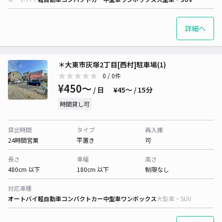
詳細へ
＊大東市灰塚2丁目[西村]駐車場(1)
0
/ 0件
¥450〜
/ 日
¥45〜 / 15分
時間貸し可
貸出時間
タイプ
再入庫
24時間営業
平置き
可
長さ
車幅
高さ
480cm 以下
180cm 以下
制限なし
対応車種
オートバイ
軽自動車
コンパクトカー
中型車
ワンボックス
大型車・SUV