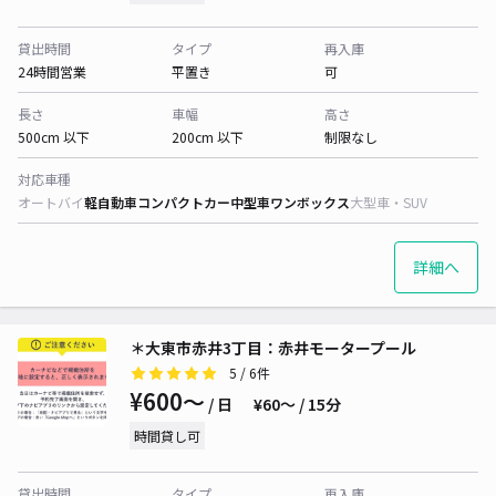
貸出時間
タイプ
再入庫
24時間営業
平置き
可
長さ
車幅
高さ
500cm 以下
200cm 以下
制限なし
対応車種
オートバイ
軽自動車
コンパクトカー
中型車
ワンボックス
大型車・SUV
詳細へ
＊大東市赤井3丁目：赤井モータープール
5
/ 6件
¥600〜
/ 日
¥60〜 / 15分
時間貸し可
貸出時間
タイプ
再入庫