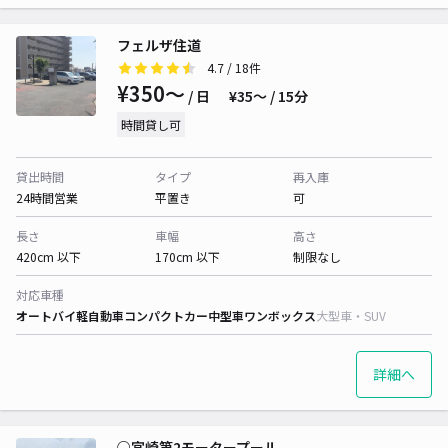
フェルザ住道
4.7
/ 18件
¥350〜
/ 日
¥35〜 / 15分
時間貸し可
貸出時間
タイプ
再入庫
24時間営業
平置き
可
長さ
車幅
高さ
420cm 以下
170cm 以下
制限なし
対応車種
オートバイ
軽自動車
コンパクトカー
中型車
ワンボックス
大型車・SUV
詳細へ
○宮崎第2モータープール