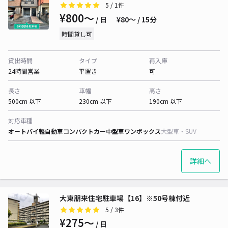
5
/ 1件
¥800〜
/ 日
¥80〜 / 15分
時間貸し可
貸出時間
タイプ
再入庫
24時間営業
平置き
可
長さ
車幅
高さ
500cm 以下
230cm 以下
190cm 以下
対応車種
オートバイ
軽自動車
コンパクトカー
中型車
ワンボックス
大型車・SUV
詳細へ
大東朋来住宅駐車場【16】※50号棟付近
5
/ 3件
¥275〜
/ 日