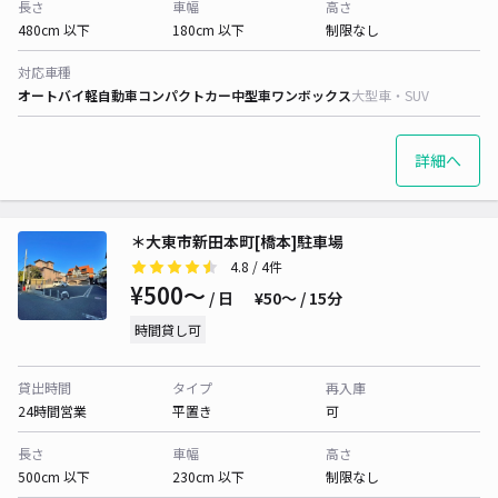
長さ
車幅
高さ
480cm 以下
180cm 以下
制限なし
対応車種
オートバイ
軽自動車
コンパクトカー
中型車
ワンボックス
大型車・SUV
詳細へ
＊大東市新田本町[橋本]駐車場
4.8
/ 4件
¥500〜
/ 日
¥50〜 / 15分
時間貸し可
貸出時間
タイプ
再入庫
24時間営業
平置き
可
長さ
車幅
高さ
500cm 以下
230cm 以下
制限なし