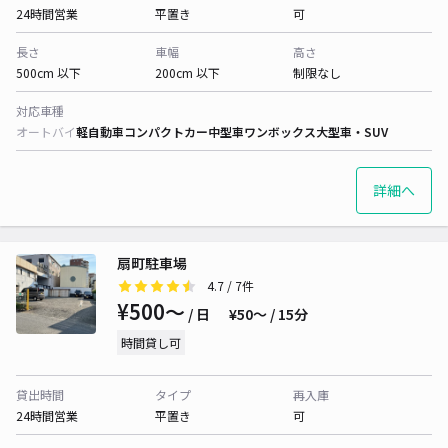
24時間営業
平置き
可
長さ
車幅
高さ
500cm 以下
200cm 以下
制限なし
対応車種
オートバイ
軽自動車
コンパクトカー
中型車
ワンボックス
大型車・SUV
詳細へ
扇町駐車場
4.7
/ 7件
¥500〜
/ 日
¥50〜 / 15分
時間貸し可
貸出時間
タイプ
再入庫
24時間営業
平置き
可