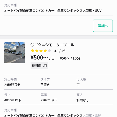
対応車種
オートバイ
軽自動車
コンパクトカー
中型車
ワンボックス
大型車・SUV
詳細へ
○ゴクニシモータープール
4.3
/ 4件
¥500〜
/ 日
¥50〜 / 15分
時間貸し可
貸出時間
タイプ
再入庫
24時間営業
平置き
可
長さ
車幅
高さ
480cm 以下
230cm 以下
制限なし
対応車種
オートバイ
軽自動車
コンパクトカー
中型車
ワンボックス
大型車・SUV