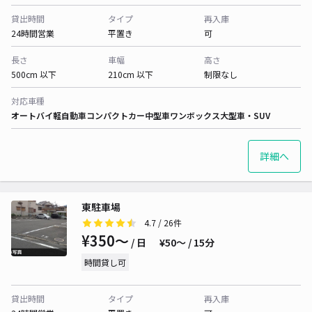
貸出時間
タイプ
再入庫
24時間営業
平置き
可
長さ
車幅
高さ
500cm 以下
210cm 以下
制限なし
対応車種
オートバイ
軽自動車
コンパクトカー
中型車
ワンボックス
大型車・SUV
詳細へ
東駐車場
4.7
/ 26件
¥350〜
/ 日
¥50〜 / 15分
時間貸し可
貸出時間
タイプ
再入庫