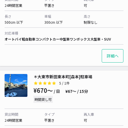
24時間営業
平置き
可
長さ
車幅
高さ
500cm 以下
300cm 以下
制限なし
対応車種
オートバイ
軽自動車
コンパクトカー
中型車
ワンボックス
大型車・SUV
詳細へ
＊大東市新田東本町[森本]駐車場
5
/ 1件
¥670〜
/ 日
¥67〜 / 15分
時間貸し可
貸出時間
タイプ
再入庫
24時間営業
平置き
可