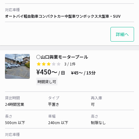
対応車種
オートバイ
軽自動車
コンパクトカー
中型車
ワンボックス
大型車・SUV
詳細へ
○山口興業モータープール
3
/ 1件
¥450〜
/ 日
¥45〜 / 15分
時間貸し可
貸出時間
タイプ
再入庫
24時間営業
平置き
可
長さ
車幅
高さ
500cm 以下
240cm 以下
制限なし
対応車種