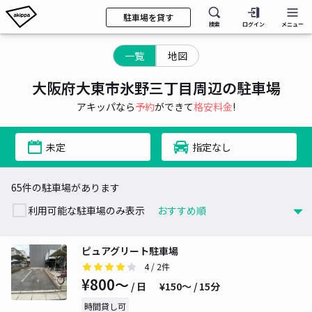
駐車場を貸す
検索
ログイン
メニュー
一覧
地図
大阪府大東市氷野三丁目周辺の駐車場
アキッパなら
予約
ができて
格安料金
!
未定
指定なし
65件の駐車場があります
利用可能な駐車場のみ表示
ピュアグリート駐車場
4
/ 2件
¥800〜
/ 日
¥150〜 / 15分
時間貸し可