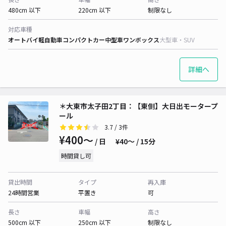
480cm 以下
220cm 以下
制限なし
対応車種
オートバイ
軽自動車
コンパクトカー
中型車
ワンボックス
大型車・SUV
詳細へ
＊大東市太子田2丁目：【東側】大日出モータープ
ール
3.7
/ 3件
¥400〜
/ 日
¥40〜 / 15分
時間貸し可
貸出時間
タイプ
再入庫
24時間営業
平置き
可
長さ
車幅
高さ
500cm 以下
250cm 以下
制限なし