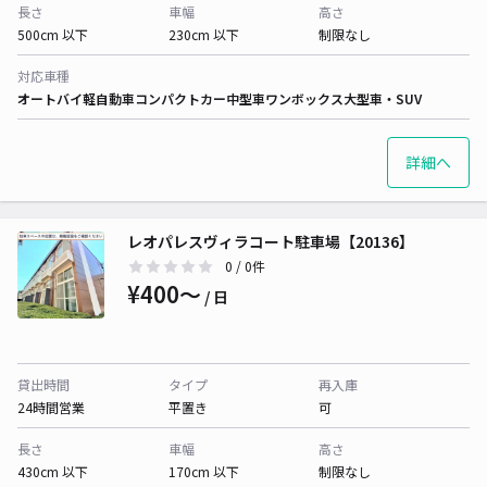
長さ
車幅
高さ
500cm 以下
230cm 以下
制限なし
対応車種
オートバイ
軽自動車
コンパクトカー
中型車
ワンボックス
大型車・SUV
詳細へ
レオパレスヴィラコート駐車場【20136】
0
/ 0件
¥400〜
/ 日
貸出時間
タイプ
再入庫
24時間営業
平置き
可
長さ
車幅
高さ
430cm 以下
170cm 以下
制限なし