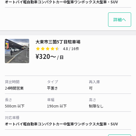
オートバイ
軽自動車
コンパクトカー
中型車
ワンボックス
大型車・SUV
詳細へ
大東市三箇5丁目駐車場
4.8
/ 16件
¥320〜
/ 日
貸出時間
タイプ
再入庫
24時間営業
平置き
可
長さ
車幅
高さ
500cm 以下
190cm 以下
制限なし
対応車種
オートバイ
軽自動車
コンパクトカー
中型車
ワンボックス
大型車・SUV