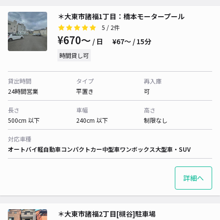
＊大東市諸福1丁目：橋本モータープール
5
/ 2件
¥670〜
/ 日
¥67〜 / 15分
時間貸し可
貸出時間
タイプ
再入庫
24時間営業
平置き
可
長さ
車幅
高さ
500cm 以下
240cm 以下
制限なし
対応車種
オートバイ
軽自動車
コンパクトカー
中型車
ワンボックス
大型車・SUV
詳細へ
＊大東市諸福2丁目[槻谷]駐車場