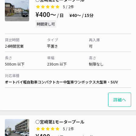
5
/ 2件
¥400〜
/ 日
¥40〜 / 15分
時間貸し可
貸出時間
タイプ
再入庫
24時間営業
平置き
可
長さ
車幅
高さ
500cm 以下
230cm 以下
制限なし
対応車種
オートバイ
軽自動車
コンパクトカー
中型車
ワンボックス
大型車・SUV
詳細へ
○宮崎第1モータープール
5
/ 1件