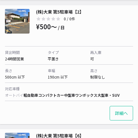
(株)大東 第5駐車場【2】
0
/ 0件
¥500〜
/ 日
貸出時間
タイプ
再入庫
24時間営業
平置き
可
長さ
車幅
高さ
500cm 以下
190cm 以下
制限なし
対応車種
オートバイ
軽自動車
コンパクトカー
中型車
ワンボックス
大型車・SUV
詳細へ
(株)大東 第5駐車場【6】