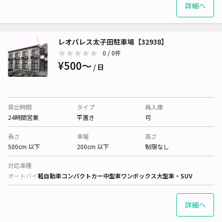
詳細へ
レオパレス太子田駐車場【32938】
0
/ 0件
¥500〜
/ 日
貸出時間
タイプ
再入庫
24時間営業
平置き
可
長さ
車幅
高さ
500cm 以下
200cm 以下
制限なし
対応車種
オートバイ
軽自動車
コンパクトカー
中型車
ワンボックス
大型車・SUV
詳細へ