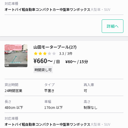
対応車種
オートバイ
軽自動車
コンパクトカー
中型車
ワンボックス
大型車・SUV
詳細へ
山田モータープール(27)
3.3
/ 3件
¥660〜
/ 日
¥60〜 / 15分
時間貸し可
貸出時間
タイプ
再入庫
24時間営業
平置き
可
長さ
車幅
高さ
480cm 以下
170cm 以下
制限なし
対応車種
オートバイ
軽自動車
コンパクトカー
中型車
ワンボックス
大型車・SUV