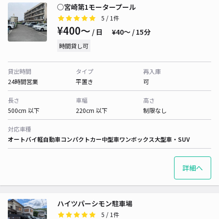
○宮崎第1モータープール
5
/ 1件
¥400〜
/ 日
¥40〜 / 15分
時間貸し可
貸出時間
タイプ
再入庫
24時間営業
平置き
可
長さ
車幅
高さ
500cm 以下
220cm 以下
制限なし
対応車種
オートバイ
軽自動車
コンパクトカー
中型車
ワンボックス
大型車・SUV
詳細へ
ハイツパーシモン駐車場
5
/ 1件