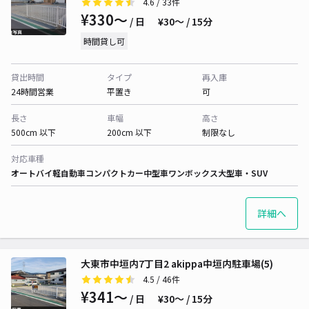
4.6
/ 33件
¥330〜
/ 日
¥30〜 / 15分
時間貸し可
貸出時間
タイプ
再入庫
24時間営業
平置き
可
長さ
車幅
高さ
500cm 以下
200cm 以下
制限なし
対応車種
オートバイ
軽自動車
コンパクトカー
中型車
ワンボックス
大型車・SUV
詳細へ
大東市中垣内7丁目2 akippa中垣内駐車場(5)
4.5
/ 46件
¥341〜
/ 日
¥30〜 / 15分