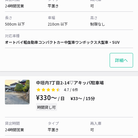
24時間営業
平置き
可
長さ
車幅
高さ
500cm 以下
210cm 以下
制限なし
対応車種
オートバイ
軽自動車
コンパクトカー
中型車
ワンボックス
大型車・SUV
詳細へ
中垣内7丁目2-14▽アキッパ駐車場
4.7
/ 6件
¥330〜
/ 日
¥33〜 / 15分
時間貸し可
貸出時間
タイプ
再入庫
24時間営業
平置き
可