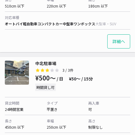
510cm 以下
220cm 以下
180cm 以下
対応車種
オートバイ
軽自動車
コンパクトカー
中型車
ワンボックス
大型車・SUV
詳細へ
中北駐車場
3
/ 3件
¥500〜
/ 日
¥50〜 / 15分
時間貸し可
貸出時間
タイプ
再入庫
24時間営業
平置き
可
長さ
車幅
高さ
450cm 以下
250cm 以下
制限なし