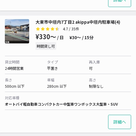
大東市中垣内7丁目2 akippa中垣内駐車場(4)
4.7
/ 35件
¥330〜
/ 日
¥30〜 / 15分
時間貸し可
貸出時間
タイプ
再入庫
24時間営業
平置き
可
長さ
車幅
高さ
500cm 以下
280cm 以下
制限なし
対応車種
オートバイ
軽自動車
コンパクトカー
中型車
ワンボックス
大型車・SUV
詳細へ