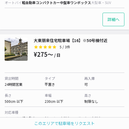
オートバイ
軽自動車
コンパクトカー
中型車
ワンボックス
大型車・SUV
詳細へ
大東朋来住宅駐車場【16】※50号棟付近
5
/ 3件
¥275〜
/ 日
貸出時間
タイプ
再入庫
24時間営業
平置き
可
長さ
車幅
高さ
500cm 以下
230cm 以下
制限なし
対応車種
オートバイ
軽自動車
コンパクトカー
中型車
ワンボックス
大型車・SUV
このエリアで駐車場をリクエスト