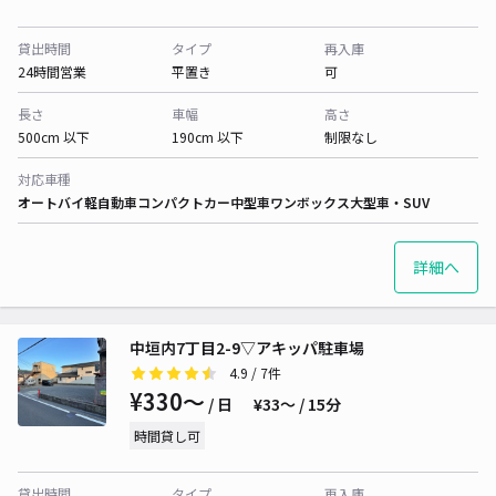
貸出時間
タイプ
再入庫
24時間営業
平置き
可
長さ
車幅
高さ
500cm 以下
190cm 以下
制限なし
対応車種
オートバイ
軽自動車
コンパクトカー
中型車
ワンボックス
大型車・SUV
詳細へ
中垣内7丁目2-9▽アキッパ駐車場
4.9
/ 7件
¥330〜
/ 日
¥33〜 / 15分
時間貸し可
貸出時間
タイプ
再入庫