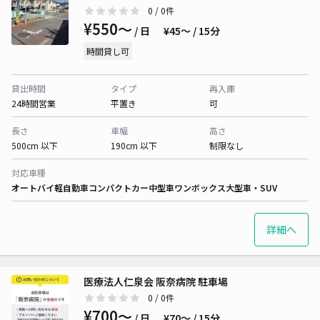
0
/ 0件
¥550〜
/ 日
¥45〜 / 15分
時間貸し可
貸出時間
タイプ
再入庫
24時間営業
平置き
可
長さ
車幅
高さ
500cm 以下
190cm 以下
制限なし
対応車種
オートバイ
軽自動車
コンパクトカー
中型車
ワンボックス
大型車・SUV
詳細へ
医療法人仁泉会 阪奈病院 駐車場
0
/ 0件
¥700〜
/ 日
¥70〜 / 15分