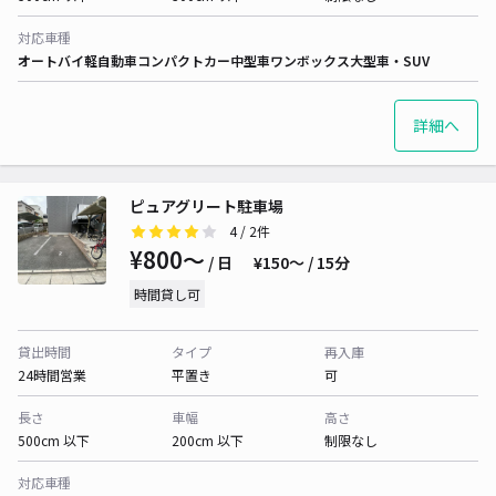
対応車種
オートバイ
軽自動車
コンパクトカー
中型車
ワンボックス
大型車・SUV
詳細へ
ピュアグリート駐車場
4
/ 2件
¥800〜
/ 日
¥150〜 / 15分
時間貸し可
貸出時間
タイプ
再入庫
24時間営業
平置き
可
長さ
車幅
高さ
500cm 以下
200cm 以下
制限なし
対応車種