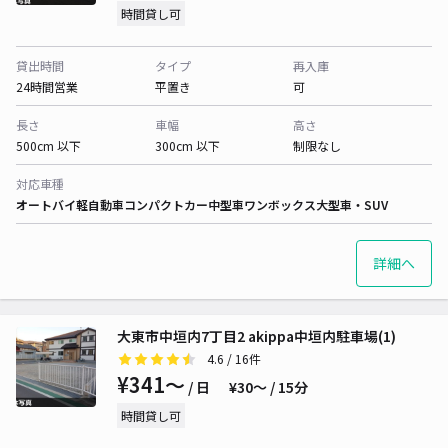
時間貸し可
貸出時間
タイプ
再入庫
24時間営業
平置き
可
長さ
車幅
高さ
500cm 以下
300cm 以下
制限なし
対応車種
オートバイ
軽自動車
コンパクトカー
中型車
ワンボックス
大型車・SUV
詳細へ
大東市中垣内7丁目2 akippa中垣内駐車場(1)
4.6
/ 16件
¥341〜
/ 日
¥30〜 / 15分
時間貸し可