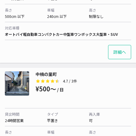
長さ
車幅
高さ
500cm 以下
240cm 以下
制限なし
対応車種
オートバイ
軽自動車
コンパクトカー
中型車
ワンボックス
大型車・SUV
詳細へ
中楠の里町
4.7
/ 3件
¥500〜
/ 日
貸出時間
タイプ
再入庫
24時間営業
平置き
可
長さ
車幅
高さ