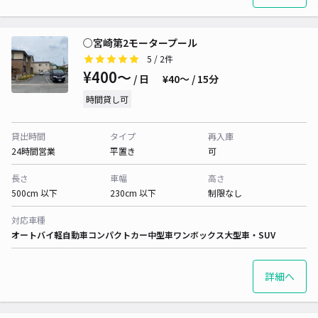
○宮崎第2モータープール
5
/ 2件
¥400〜
/ 日
¥40〜 / 15分
時間貸し可
貸出時間
タイプ
再入庫
24時間営業
平置き
可
長さ
車幅
高さ
500cm 以下
230cm 以下
制限なし
対応車種
オートバイ
軽自動車
コンパクトカー
中型車
ワンボックス
大型車・SUV
詳細へ