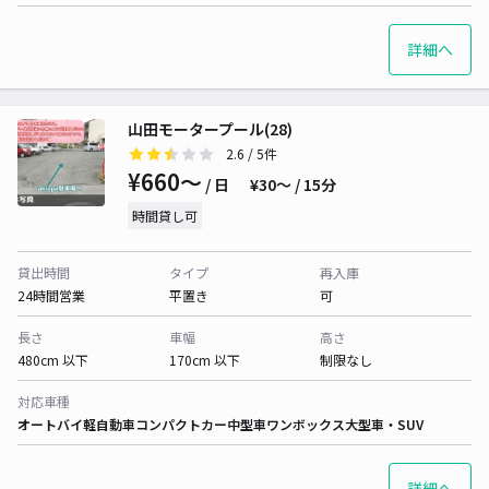
詳細へ
山田モータープール(28)
2.6
/ 5件
¥660〜
/ 日
¥30〜 / 15分
時間貸し可
貸出時間
タイプ
再入庫
24時間営業
平置き
可
長さ
車幅
高さ
480cm 以下
170cm 以下
制限なし
対応車種
オートバイ
軽自動車
コンパクトカー
中型車
ワンボックス
大型車・SUV
詳細へ