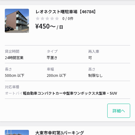
レオネクスト曙駐車場【46784】
0
/ 0件
¥450〜
/ 日
貸出時間
タイプ
再入庫
24時間営業
平置き
可
長さ
車幅
高さ
500cm 以下
200cm 以下
制限なし
対応車種
オートバイ
軽自動車
コンパクトカー
中型車
ワンボックス
大型車・SUV
詳細へ
大東市幸町第3パーキング