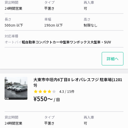
貸出時間
タイプ
再入庫
24時間営業
平置き
可
長さ
車幅
高さ
500cm 以下
190cm 以下
制限なし
対応車種
オートバイ
軽自動車
コンパクトカー
中型車
ワンボックス
大型車・SUV
詳細へ
大東市中垣内6丁目8 レオパレスフジ 駐車場(1281
9)
4.3
/ 15件
¥550〜
/ 日
貸出時間
タイプ
再入庫
24時間営業
平置き
可