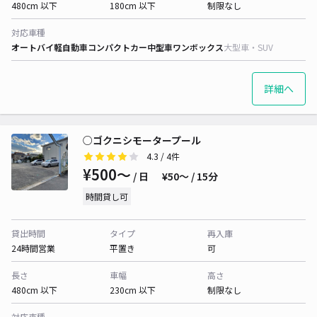
480cm 以下
180cm 以下
制限なし
対応車種
オートバイ
軽自動車
コンパクトカー
中型車
ワンボックス
大型車・SUV
詳細へ
○ゴクニシモータープール
4.3
/ 4件
¥500〜
/ 日
¥50〜 / 15分
時間貸し可
貸出時間
タイプ
再入庫
24時間営業
平置き
可
長さ
車幅
高さ
480cm 以下
230cm 以下
制限なし
対応車種