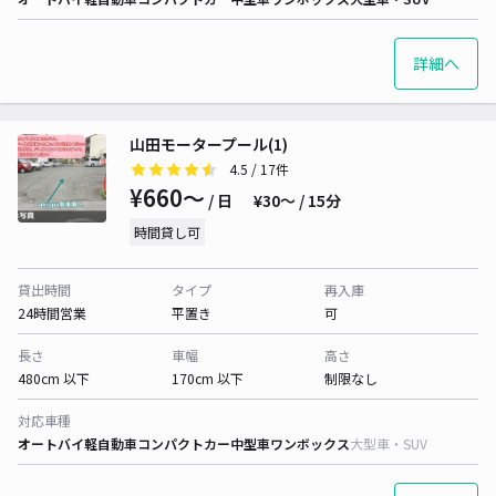
詳細へ
山田モータープール(1)
4.5
/ 17件
¥660〜
/ 日
¥30〜 / 15分
時間貸し可
貸出時間
タイプ
再入庫
24時間営業
平置き
可
長さ
車幅
高さ
480cm 以下
170cm 以下
制限なし
対応車種
オートバイ
軽自動車
コンパクトカー
中型車
ワンボックス
大型車・SUV