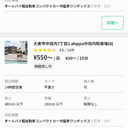
オートバイ
軽自動車
コンパクトカー
中型車
ワンボックス
大型車・SUV
詳細へ
大東市中垣内7丁目2 akippa中垣内駐車場(6)
4.6
/ 16件
¥550〜
/ 日
¥30〜 / 15分
時間貸し可
貸出時間
タイプ
再入庫
24時間営業
平置き
可
長さ
車幅
高さ
480cm 以下
180cm 以下
制限なし
対応車種
オートバイ
軽自動車
コンパクトカー
中型車
ワンボックス
大型車・SUV