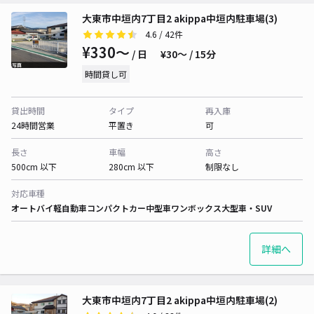
大東市中垣内7丁目2 akippa中垣内駐車場(3)
4.6
/ 42件
¥330〜
/ 日
¥30〜 / 15分
時間貸し可
貸出時間
タイプ
再入庫
24時間営業
平置き
可
長さ
車幅
高さ
500cm 以下
280cm 以下
制限なし
対応車種
オートバイ
軽自動車
コンパクトカー
中型車
ワンボックス
大型車・SUV
詳細へ
大東市中垣内7丁目2 akippa中垣内駐車場(2)