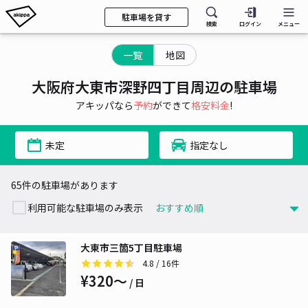
駐車場を貸す
検索
ログイン
メニュー
一覧
地図
大阪府大東市深野四丁目周辺の駐車場
アキッパなら
予約
ができて
格安料金
!
未定
指定なし
65件の駐車場があります
利用可能な駐車場のみ表示
大東市三箇5丁目駐車場
4.8
/ 16件
¥320〜
/ 日