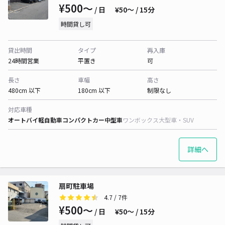
¥500〜
/ 日
¥50〜 / 15分
時間貸し可
貸出時間
タイプ
再入庫
24時間営業
平置き
可
長さ
車幅
高さ
480cm 以下
180cm 以下
制限なし
対応車種
オートバイ
軽自動車
コンパクトカー
中型車
ワンボックス
大型車・SUV
詳細へ
扇町駐車場
4.7
/ 7件
¥500〜
/ 日
¥50〜 / 15分