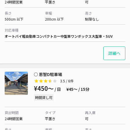
24時間営業
平置き
可
長さ
車幅
高さ
500cm 以下
200cm 以下
制限なし
対応車種
オートバイ
軽自動車
コンパクトカー
中型車
ワンボックス
大型車・SUV
詳細へ
○ 恩智D駐車場
3.5
/ 6件
¥450〜
/ 日
¥45〜 / 15分
時間貸し可
貸出時間
タイプ
再入庫
24時間営業
平置き
可
長さ
車幅
高さ