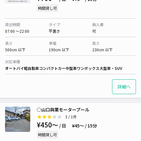
時間貸し可
貸出時間
タイプ
再入庫
07:00 〜22:00
平置き
可
長さ
車幅
高さ
500cm 以下
190cm 以下
230cm 以下
対応車種
オートバイ
軽自動車
コンパクトカー
中型車
ワンボックス
大型車・SUV
詳細へ
○山口興業モータープール
3
/ 1件
¥450〜
/ 日
¥45〜 / 15分
時間貸し可