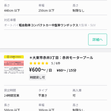
長さ
車幅
高さ
440cm 以下
250cm 以下
制限なし
対応車種
オートバイ
軽自動車
コンパクトカー
中型車
ワンボックス
大型車・SUV
詳細へ
＊大東市赤井3丁目：赤井モータープール
5
/ 6件
¥600〜
/ 日
¥60〜 / 15分
時間貸し可
貸出時間
タイプ
再入庫
24時間営業
平置き
可
長さ
車幅
高さ
500cm 以下
300cm 以下
制限なし