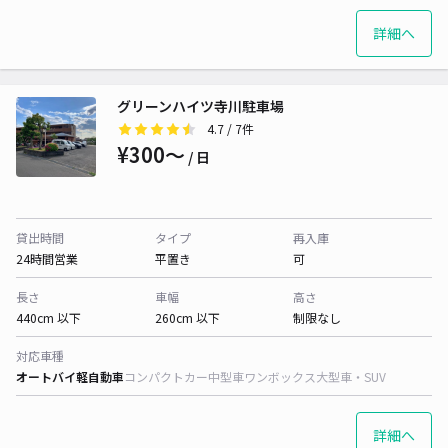
詳細へ
グリーンハイツ寺川駐車場
4.7
/ 7件
¥300〜
/ 日
貸出時間
タイプ
再入庫
24時間営業
平置き
可
長さ
車幅
高さ
440cm 以下
260cm 以下
制限なし
対応車種
オートバイ
軽自動車
コンパクトカー
中型車
ワンボックス
大型車・SUV
詳細へ