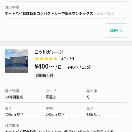
対応車種
オートバイ
軽自動車
コンパクトカー
中型車
ワンボックス
大型車・SUV
詳細へ
三ツ川ガレージ
4.7
/ 7件
¥400〜
/ 日
¥40〜 / 15分
時間貸し可
貸出時間
タイプ
再入庫
24時間営業
平置き
可
長さ
車幅
高さ
700cm 以下
245cm 以下
制限なし
対応車種
オートバイ
軽自動車
コンパクトカー
中型車
ワンボックス
大型車・SUV