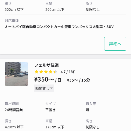
長さ
車幅
高さ
500cm 以下
200cm 以下
制限なし
対応車種
オートバイ
軽自動車
コンパクトカー
中型車
ワンボックス
大型車・SUV
詳細へ
フェルザ住道
4.7
/ 18件
¥350〜
/ 日
¥35〜 / 15分
時間貸し可
貸出時間
タイプ
再入庫
24時間営業
平置き
可
長さ
車幅
高さ
420cm 以下
170cm 以下
制限なし