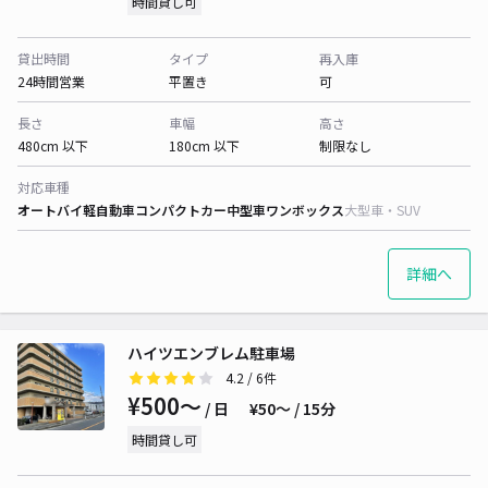
時間貸し可
貸出時間
タイプ
再入庫
24時間営業
平置き
可
長さ
車幅
高さ
480cm 以下
180cm 以下
制限なし
対応車種
オートバイ
軽自動車
コンパクトカー
中型車
ワンボックス
大型車・SUV
詳細へ
ハイツエンブレム駐車場
4.2
/ 6件
¥500〜
/ 日
¥50〜 / 15分
時間貸し可