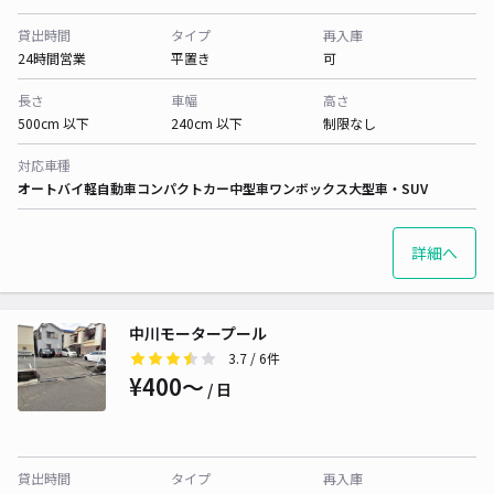
貸出時間
タイプ
再入庫
24時間営業
平置き
可
長さ
車幅
高さ
500cm 以下
240cm 以下
制限なし
対応車種
オートバイ
軽自動車
コンパクトカー
中型車
ワンボックス
大型車・SUV
詳細へ
中川モータープール
3.7
/ 6件
¥400〜
/ 日
貸出時間
タイプ
再入庫