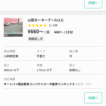
詳細へ
山田モータープール(11)
5
/ 6件
¥660〜
/ 日
¥60〜 / 15分
時間貸し可
貸出時間
タイプ
再入庫
24時間営業
平置き
可
長さ
車幅
高さ
480cm 以下
170cm 以下
制限なし
対応車種
オートバイ
軽自動車
コンパクトカー
中型車
ワンボックス
大型車・SUV
詳細へ