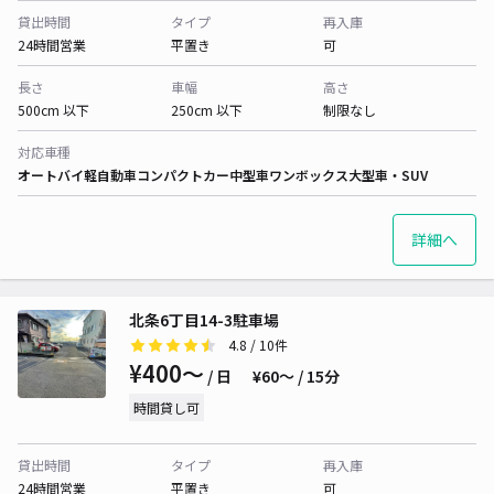
貸出時間
タイプ
再入庫
24時間営業
平置き
可
長さ
車幅
高さ
500cm 以下
250cm 以下
制限なし
対応車種
オートバイ
軽自動車
コンパクトカー
中型車
ワンボックス
大型車・SUV
詳細へ
北条6丁目14-3駐車場
4.8
/ 10件
¥400〜
/ 日
¥60〜 / 15分
時間貸し可
貸出時間
タイプ
再入庫
24時間営業
平置き
可