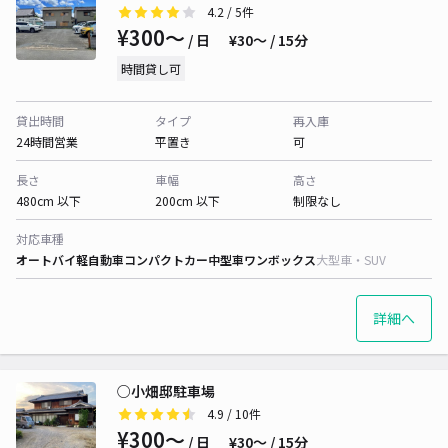
4.2
/ 5件
¥300〜
/ 日
¥30〜 / 15分
時間貸し可
貸出時間
タイプ
再入庫
24時間営業
平置き
可
長さ
車幅
高さ
480cm 以下
200cm 以下
制限なし
対応車種
オートバイ
軽自動車
コンパクトカー
中型車
ワンボックス
大型車・SUV
詳細へ
○小畑邸駐車場
4.9
/ 10件
¥300〜
/ 日
¥30〜 / 15分