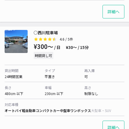
詳細へ
○西川駐車場
4.6
/ 5件
¥300〜
/ 日
¥30〜 / 15分
時間貸し可
貸出時間
タイプ
再入庫
24時間営業
平置き
可
長さ
車幅
高さ
480cm 以下
230cm 以下
制限なし
対応車種
オートバイ
軽自動車
コンパクトカー
中型車
ワンボックス
大型車・SUV
詳細へ