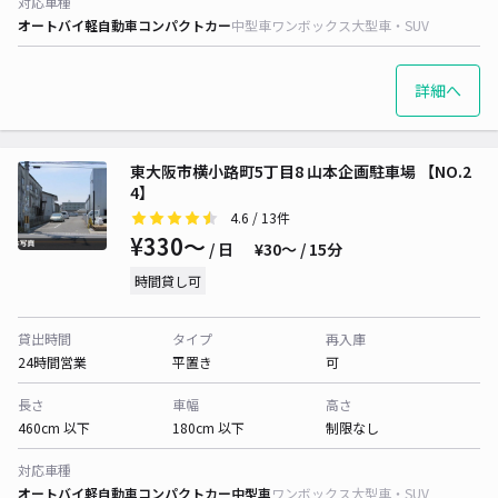
対応車種
オートバイ
軽自動車
コンパクトカー
中型車
ワンボックス
大型車・SUV
詳細へ
東大阪市横小路町5丁目8 山本企画駐車場 【NO.2
4】
4.6
/ 13件
¥330〜
/ 日
¥30〜 / 15分
時間貸し可
貸出時間
タイプ
再入庫
24時間営業
平置き
可
長さ
車幅
高さ
460cm 以下
180cm 以下
制限なし
対応車種
オートバイ
軽自動車
コンパクトカー
中型車
ワンボックス
大型車・SUV