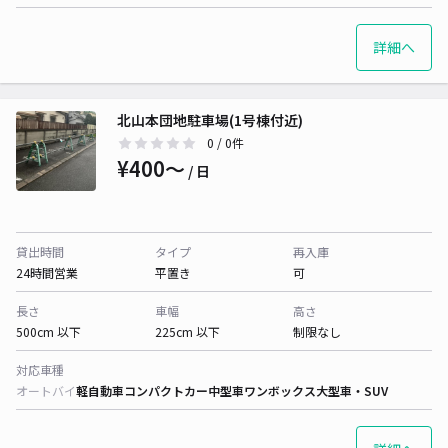
詳細へ
北山本団地駐車場(1号棟付近)
0
/ 0件
¥400〜
/ 日
貸出時間
タイプ
再入庫
24時間営業
平置き
可
長さ
車幅
高さ
500cm 以下
225cm 以下
制限なし
対応車種
オートバイ
軽自動車
コンパクトカー
中型車
ワンボックス
大型車・SUV