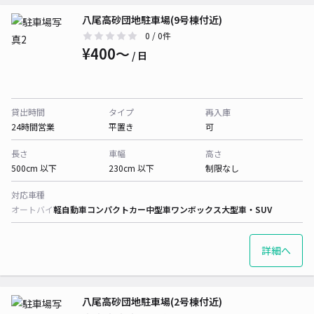
八尾高砂団地駐車場(9号棟付近)
0
/ 0件
¥400〜
/ 日
貸出時間
タイプ
再入庫
24時間営業
平置き
可
長さ
車幅
高さ
500cm 以下
230cm 以下
制限なし
対応車種
オートバイ
軽自動車
コンパクトカー
中型車
ワンボックス
大型車・SUV
詳細へ
八尾高砂団地駐車場(2号棟付近)