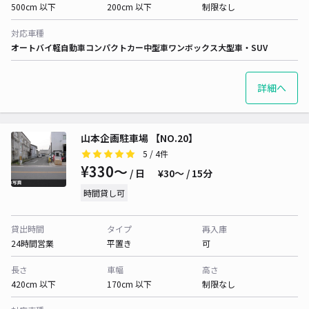
500cm 以下
200cm 以下
制限なし
対応車種
オートバイ
軽自動車
コンパクトカー
中型車
ワンボックス
大型車・SUV
詳細へ
山本企画駐車場 【NO.20】
5
/ 4件
¥330〜
/ 日
¥30〜 / 15分
時間貸し可
貸出時間
タイプ
再入庫
24時間営業
平置き
可
長さ
車幅
高さ
420cm 以下
170cm 以下
制限なし