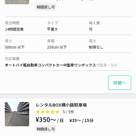
時間貸し可
貸出時間
タイプ
再入庫
24時間営業
平置き
可
長さ
車幅
高さ
500cm 以下
250cm 以下
制限なし
対応車種
オートバイ
軽自動車
コンパクトカー
中型車
ワンボックス
大型車・SUV
詳細へ
レンタルBOX横小路駐車場
5
/ 5件
¥350〜
/ 日
¥35〜 / 15分
時間貸し可