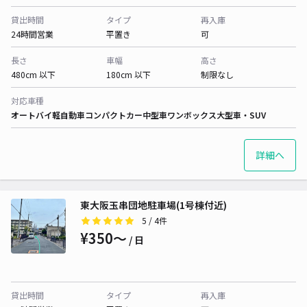
貸出時間
タイプ
再入庫
24時間営業
平置き
可
長さ
車幅
高さ
480cm 以下
180cm 以下
制限なし
対応車種
オートバイ
軽自動車
コンパクトカー
中型車
ワンボックス
大型車・SUV
詳細へ
東大阪玉串団地駐車場(1号棟付近)
5
/ 4件
¥350〜
/ 日
貸出時間
タイプ
再入庫