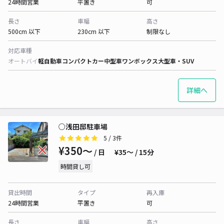
24時間営業
平置き
可
長さ
車幅
高さ
500cm 以下
230cm 以下
制限なし
対応車種
オートバイ
軽自動車
コンパクトカー
中型車
ワンボックス
大型車・SUV
詳細へ
○浅田邸駐車場
5
/ 3件
¥350〜
/ 日
¥35〜 / 15分
時間貸し可
貸出時間
タイプ
再入庫
24時間営業
平置き
可
長さ
車幅
高さ