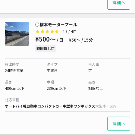
詳細へ
○橋本モータープール
4.8
/ 4件
¥500〜
/ 日
¥50〜 / 15分
時間貸し可
貸出時間
タイプ
再入庫
24時間営業
平置き
可
長さ
車幅
高さ
480cm 以下
230cm 以下
制限なし
対応車種
オートバイ
軽自動車
コンパクトカー
中型車
ワンボックス
大型車・SUV
詳細へ