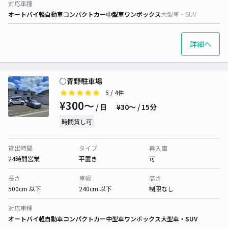
対応車種
オートバイ
軽自動車
コンパクトカー
中型車
ワンボックス
大型車・SUV
詳細へ
○青野駐車場
5
/ 4件
¥300〜
/ 日
¥30〜 / 15分
時間貸し可
貸出時間
タイプ
再入庫
24時間営業
平置き
可
長さ
車幅
高さ
500cm 以下
240cm 以下
制限なし
対応車種
オートバイ
軽自動車
コンパクトカー
中型車
ワンボックス
大型車・SUV