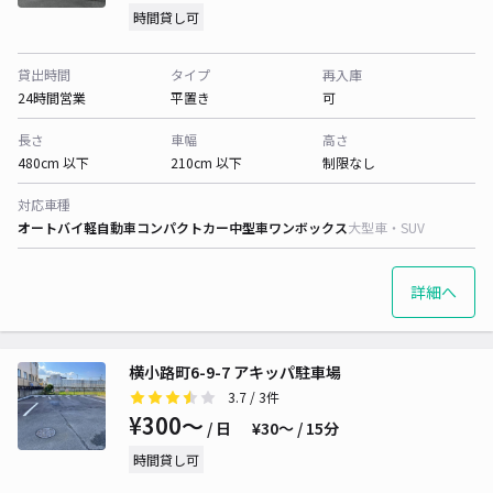
時間貸し可
貸出時間
タイプ
再入庫
24時間営業
平置き
可
長さ
車幅
高さ
480cm 以下
210cm 以下
制限なし
対応車種
オートバイ
軽自動車
コンパクトカー
中型車
ワンボックス
大型車・SUV
詳細へ
横小路町6-9-7 アキッパ駐車場
3.7
/ 3件
¥300〜
/ 日
¥30〜 / 15分
時間貸し可