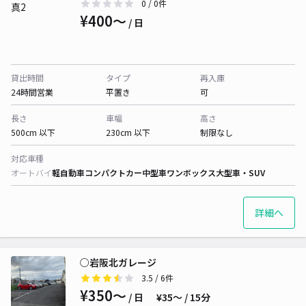
0
/ 0件
¥400〜
/ 日
貸出時間
タイプ
再入庫
24時間営業
平置き
可
長さ
車幅
高さ
500cm 以下
230cm 以下
制限なし
対応車種
オートバイ
軽自動車
コンパクトカー
中型車
ワンボックス
大型車・SUV
詳細へ
○岩阪北ガレージ
3.5
/ 6件
¥350〜
/ 日
¥35〜 / 15分