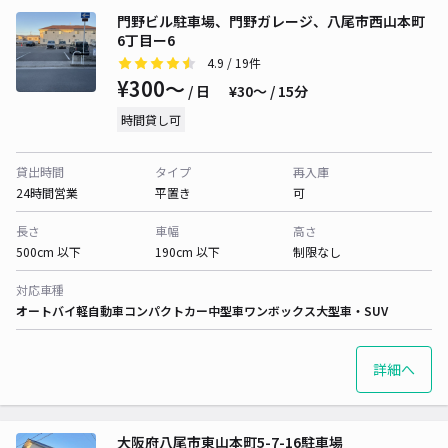
門野ビル駐車場、門野ガレージ、八尾市西山本町
6丁目ー6
4.9
/ 19件
¥300〜
/ 日
¥30〜 / 15分
時間貸し可
貸出時間
タイプ
再入庫
24時間営業
平置き
可
長さ
車幅
高さ
500cm 以下
190cm 以下
制限なし
対応車種
オートバイ
軽自動車
コンパクトカー
中型車
ワンボックス
大型車・SUV
詳細へ
大阪府八尾市東山本町5-7-16駐車場