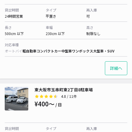
貸出時間
タイプ
再入庫
24時間営業
平置き
可
長さ
車幅
高さ
500cm 以下
230cm 以下
制限なし
対応車種
オートバイ
軽自動車
コンパクトカー
中型車
ワンボックス
大型車・SUV
詳細へ
東大阪市玉串町東2丁目8駐車場
4.8
/ 11件
¥400〜
/ 日
貸出時間
タイプ
再入庫