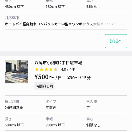
長さ
車幅
高さ
480cm 以下
180cm 以下
制限なし
対応車種
オートバイ
軽自動車
コンパクトカー
中型車
ワンボックス
大型車・SUV
詳細へ
八尾市小畑町2丁目駐車場
4.8
/ 4件
¥500〜
/ 日
¥30〜 / 15分
時間貸し可
貸出時間
タイプ
再入庫
24時間営業
平置き
可
長さ
車幅
高さ
500cm 以下
200cm 以下
制限なし