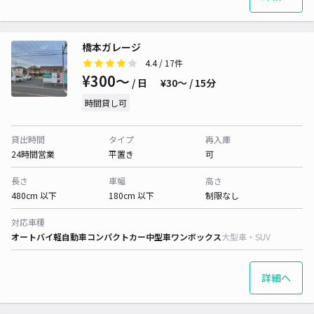
橋本ガレージ
4.4
/ 17件
¥300〜
/ 日
¥30〜 / 15分
時間貸し可
貸出時間
タイプ
再入庫
24時間営業
平置き
可
長さ
車幅
高さ
480cm 以下
180cm 以下
制限なし
対応車種
オートバイ
軽自動車
コンパクトカー
中型車
ワンボックス
大型車・SUV
詳細へ