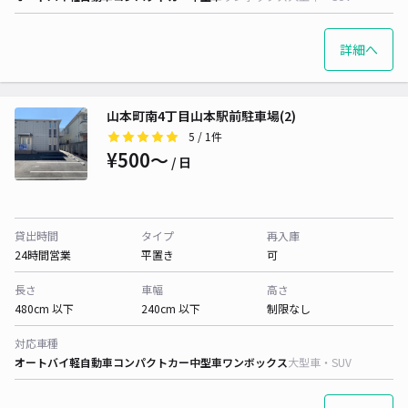
詳細へ
山本町南4丁目山本駅前駐車場(2)
5
/ 1件
¥500〜
/ 日
貸出時間
タイプ
再入庫
24時間営業
平置き
可
長さ
車幅
高さ
480cm 以下
240cm 以下
制限なし
対応車種
オートバイ
軽自動車
コンパクトカー
中型車
ワンボックス
大型車・SUV