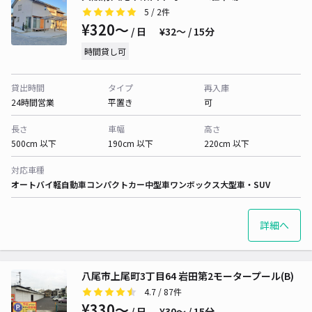
5
/ 2件
¥320〜
/ 日
¥32〜 / 15分
時間貸し可
貸出時間
タイプ
再入庫
24時間営業
平置き
可
長さ
車幅
高さ
500cm 以下
190cm 以下
220cm 以下
対応車種
オートバイ
軽自動車
コンパクトカー
中型車
ワンボックス
大型車・SUV
詳細へ
八尾市上尾町3丁目64 岩田第2モータープール(B)
4.7
/ 87件
¥330〜
/ 日
¥30〜 / 15分