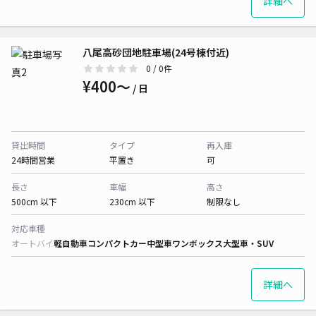
詳細へ
八尾高砂団地駐車場(24号棟付近)
0
/ 0件
¥400〜
/ 日
貸出時間
タイプ
再入庫
24時間営業
平置き
可
長さ
車幅
高さ
500cm 以下
230cm 以下
制限なし
対応車種
オートバイ
軽自動車
コンパクトカー
中型車
ワンボックス
大型車・SUV
詳細へ