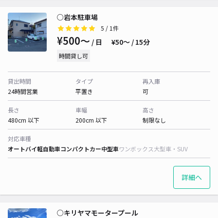
○岩本駐車場
5
/ 1件
¥500〜
/ 日
¥50〜 / 15分
時間貸し可
貸出時間
タイプ
再入庫
24時間営業
平置き
可
長さ
車幅
高さ
480cm 以下
200cm 以下
制限なし
対応車種
オートバイ
軽自動車
コンパクトカー
中型車
ワンボックス
大型車・SUV
詳細へ
○キリヤマモータープール