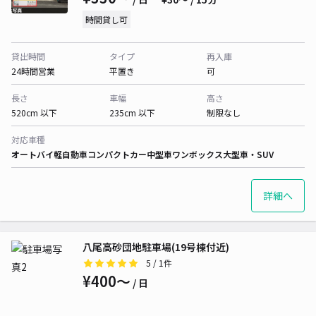
時間貸し可
貸出時間
タイプ
再入庫
24時間営業
平置き
可
長さ
車幅
高さ
520cm 以下
235cm 以下
制限なし
対応車種
オートバイ
軽自動車
コンパクトカー
中型車
ワンボックス
大型車・SUV
詳細へ
八尾高砂団地駐車場(19号棟付近)
5
/ 1件
¥400〜
/ 日