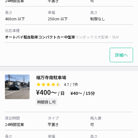
24時間営業
平置き
可
長さ
車幅
高さ
460cm 以下
250cm 以下
制限なし
対応車種
オートバイ
軽自動車
コンパクトカー
中型車
ワンボックス
大型車・SUV
詳細へ
福万寺南駐車場
4.7
/ 7件
¥400〜
/ 日
¥40〜 / 15分
時間貸し可
貸出時間
タイプ
再入庫
24時間営業
平置き
可
長さ
車幅
高さ