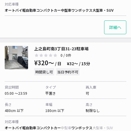
対応車種
オートバイ
軽自動車
コンパクトカー
中型車
ワンボックス
大型車・SUV
詳細へ
上之島町南3丁目31-23駐車場
0
/ 0件
¥320〜
/ 日
¥32〜 / 15分
時間貸し可
当日予約不可
貸出時間
タイプ
再入庫
05:00 〜23:59
平置き
可
長さ
車幅
高さ
480cm 以下
180cm 以下
制限なし
対応車種
オートバイ
軽自動車
コンパクトカー
中型車
ワンボックス
大型車・SUV