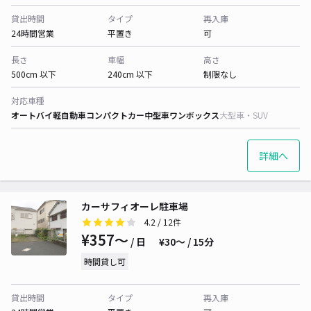
貸出時間
タイプ
再入庫
24時間営業
平置き
可
長さ
車幅
高さ
500cm 以下
240cm 以下
制限なし
対応車種
オートバイ
軽自動車
コンパクトカー
中型車
ワンボックス
大型車・SUV
詳細へ
カーサフィオーレ駐車場
4.2
/ 12件
¥357〜
/ 日
¥30〜 / 15分
時間貸し可
貸出時間
タイプ
再入庫