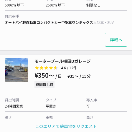
500cm 以下
250cm 以下
制限なし
対応車種
オートバイ
軽自動車
コンパクトカー
中型車
ワンボックス
大型車・SUV
詳細へ
モータープール植田Dガレージ
4.6
/ 12件
¥350〜
/ 日
¥35〜 / 15分
時間貸し可
貸出時間
タイプ
再入庫
24時間営業
平置き
可
長さ
車幅
高さ
480cm 以下
180cm 以下
制限なし
このエリアで駐車場をリクエスト