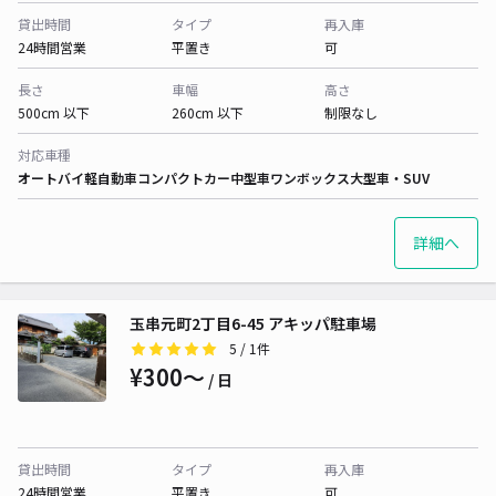
貸出時間
タイプ
再入庫
24時間営業
平置き
可
長さ
車幅
高さ
500cm 以下
260cm 以下
制限なし
対応車種
オートバイ
軽自動車
コンパクトカー
中型車
ワンボックス
大型車・SUV
詳細へ
玉串元町2丁目6-45 アキッパ駐車場
5
/ 1件
¥300〜
/ 日
貸出時間
タイプ
再入庫
24時間営業
平置き
可