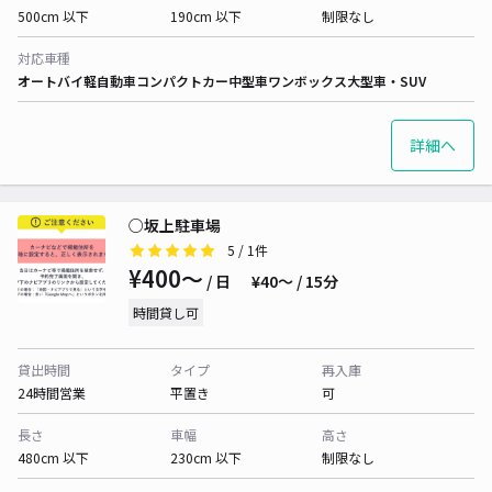
500cm 以下
190cm 以下
制限なし
対応車種
オートバイ
軽自動車
コンパクトカー
中型車
ワンボックス
大型車・SUV
詳細へ
○坂上駐車場
5
/ 1件
¥400〜
/ 日
¥40〜 / 15分
時間貸し可
貸出時間
タイプ
再入庫
24時間営業
平置き
可
長さ
車幅
高さ
480cm 以下
230cm 以下
制限なし