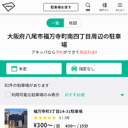
駐車場を貸す
検索
ログイン
メニュー
一覧
地図
大阪府八尾市福万寺町南四丁目周辺の駐車
場
アキッパなら
予約
ができて
格安料金
!
未定
指定なし
81件の駐車場があります
利用可能な駐車場のみ表示
福万寺町3丁目14-31駐車場
5
/ 3件
¥300〜
/ 日
¥30〜 / 15分