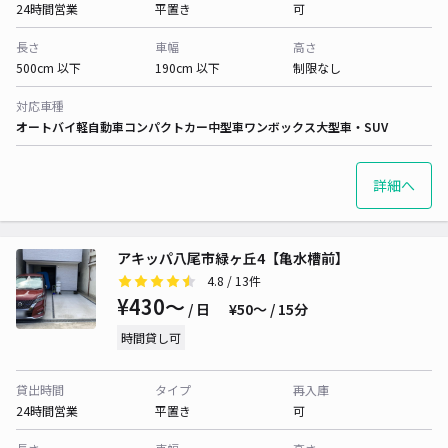
24時間営業
平置き
可
長さ
車幅
高さ
500cm 以下
190cm 以下
制限なし
対応車種
オートバイ
軽自動車
コンパクトカー
中型車
ワンボックス
大型車・SUV
詳細へ
アキッパ八尾市緑ヶ丘4【亀水槽前】
4.8
/ 13件
¥430〜
/ 日
¥50〜 / 15分
時間貸し可
貸出時間
タイプ
再入庫
24時間営業
平置き
可