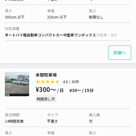
長さ
車幅
高さ
500cm 以下
250cm 以下
制限なし
対応車種
オートバイ
軽自動車
コンパクトカー
中型車
ワンボックス
大型車・SUV
詳細へ
本間駐車場
4.6
/ 30件
¥300〜
/ 日
¥30〜 / 15分
時間貸し可
貸出時間
タイプ
再入庫
24時間営業
平置き
可
長さ
車幅
高さ