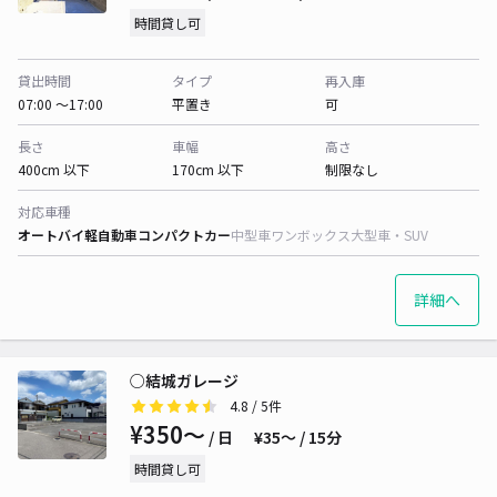
時間貸し可
貸出時間
タイプ
再入庫
07:00 〜17:00
平置き
可
長さ
車幅
高さ
400cm 以下
170cm 以下
制限なし
対応車種
オートバイ
軽自動車
コンパクトカー
中型車
ワンボックス
大型車・SUV
詳細へ
○結城ガレージ
4.8
/ 5件
¥350〜
/ 日
¥35〜 / 15分
時間貸し可