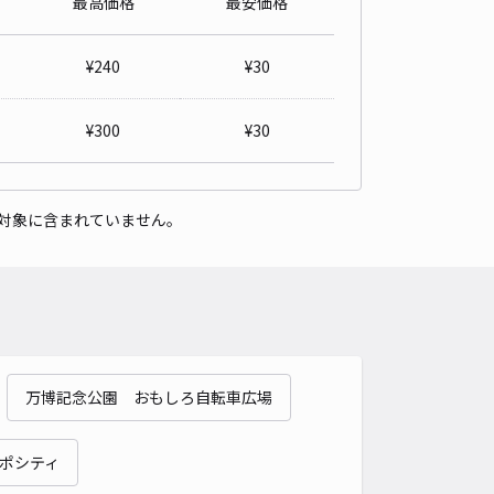
最高価格
最安価格
ズヴュー横山アキッパパーキング
4.8
/ 12件
¥
240
¥
30
00〜
/ 日
¥
300
¥
30
時間
24時間営業
タイプ
平置き
再入庫
可
対象に含まれていません。
540cm 以下
車幅
220cm 以下
高さ
195cm 以下
車種
オートバイ
軽自動車
コンパクトカー
中型車
ワンボックス
大型車・SUV
詳細へ
万博記念公園 おもしろ自転車広場
藤白台駐車場※11、12号棟付近
5
/ 2件
00〜
ポシティ
/ 日