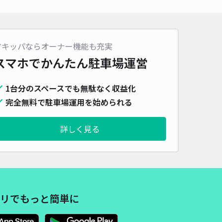
車種
オートバイ
軽自動車
コンパクトカー
中型車
ワンボックス
大型車・SUV
詳細へ
アキッパならオーナー機能も充実
スマホでかんたん
駐車場運営
新千里東駐車場※1号棟付近
1台分のスペースでも無駄なく収益化
4.3
/ 6件
00〜
完全無料で駐車場運用を始められる
/ 日
詳しく見る
時間
24時間営業
タイプ
平置き
再入庫
可
500cm 以下
車幅
240cm 以下
高さ
制限なし
車種
オートバイ
軽自動車
コンパクトカー
中型車
ワンボックス
大型車・SUV
リでもっと簡単に
詳細へ