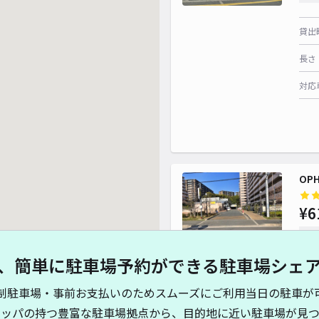
貸出
¥ 800~
長さ
対応
¥ 900~
¥
¥ 500~
OP
¥6
時間
、簡単に駐車場予約ができる駐車場シェ
貸出
制駐車場・事前お支払いのためスムーズにご利用当日の駐車が
長さ
キッパの持つ豊富な駐車場拠点から、目的地に近い駐車場が見つ