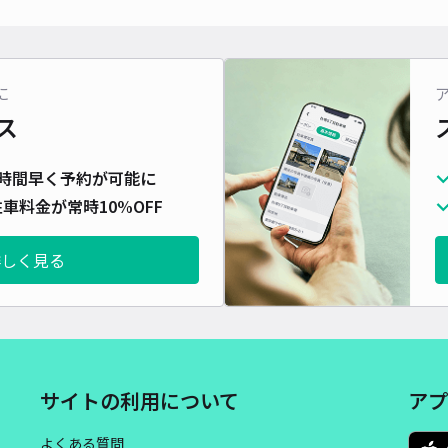
対応
に
ス
豊中
時間早く予約が可能に
¥8
車料金が常時10%OFF
詳しく見る
貸出
長さ
対応
サイトの利用について
アプ
よくある質問