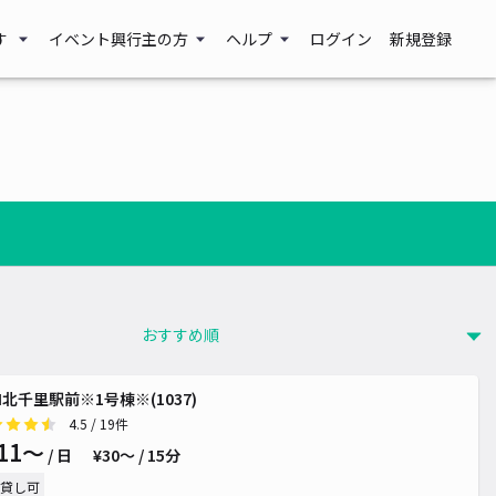
す
イベント興行主の方
ヘルプ
ログイン
新規登録
H北千里駅前※1号棟※(1037)
4.5
/ 19件
11〜
/ 日
¥30〜 / 15分
貸し可