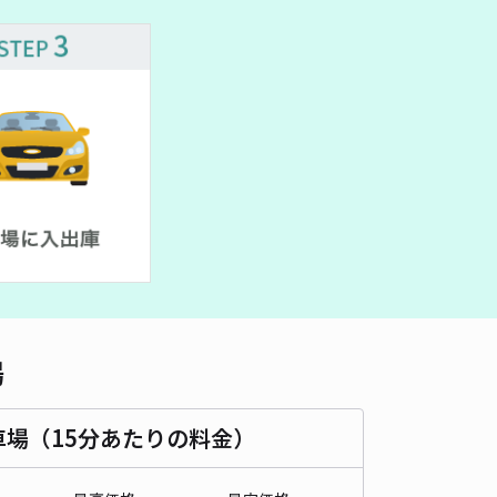
車種
オートバイ
軽自動車
コンパクトカー
中型車
ワンボックス
大型車・SUV
詳細へ
H北千里駅前4号棟北側立体駐車場(1034)
4.7
/ 163件
11〜
/ 日
¥30〜 / 15分
貸し可
時間
24時間営業
タイプ
立体
再入庫
可
500cm 以下
車幅
200cm 以下
高さ
210cm 以下
場
車種
オートバイ
軽自動車
コンパクトカー
中型車
ワンボックス
大型車・SUV
車場（15分あたりの料金）
詳細へ