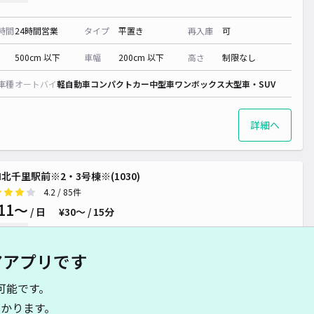
時間
24時間営業
タイプ
平置き
再入庫
可
500cm 以下
車幅
200cm 以下
高さ
制限なし
車種
オートバイ
軽自動車
コンパクトカー
中型車
ワンボックス
大型車・SUV
詳細へ
 1,000~
H北千里駅前※2・3号棟※(1030)
4.2
/ 85件
11〜
/ 日
¥30〜 / 15分
貸し可
アアプリです
時間
24時間営業
タイプ
立体
再入庫
可
可能です。
500cm 以下
車幅
200cm 以下
高さ
210cm 以下
かります。