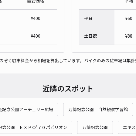
格
最安価格
平均
ヒル
¥
400
平日
¥
60
¥6
¥
400
土日祝
¥
88
貸出
をのぞく駐車料金から相場を算出しています。バイクのみの駐車場は集計
長さ
対応
近隣のスポット
会記念公園ア－チェリ－広場
万博記念公園 自然観察学習館
吹田
¥8
記念公園 ＥＸＰＯ’７０パビリオン
万博記念公園
エキス