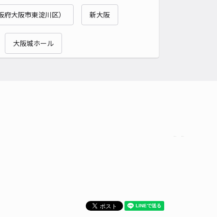
阪府大阪市東淀川区）
新大阪
時間
24時間営業
タイプ
平置き
再入庫
可
大阪城ホール
500cm 以下
車幅
230cm 以下
高さ
制限なし
車種
オートバイ
軽自動車
コンパクトカー
中型車
ワンボックス
大型車・SUV
詳細へ
古江台駐車場※33号棟付近
4
/ 1件
50〜
/ 日
時間
24時間営業
タイプ
平置き
再入庫
可
500cm 以下
車幅
230cm 以下
高さ
制限なし