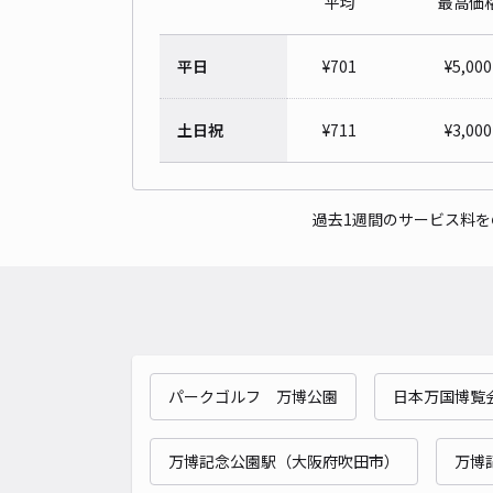
平均
最高価
平日
¥
701
¥
5,000
土日祝
¥
711
¥
3,000
過去1週間のサービス料
パークゴルフ 万博公園
日本万国博覧
万博記念公園駅（大阪府吹田市）
万博