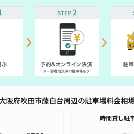
対応
¥ 5,000~
¥ 450~
¥ 450~
¥ 700~
OP
¥6
時間
貸出
長さ
大阪府吹田市藤白台周辺の駐車場料金相
対応
場
時間貸し駐