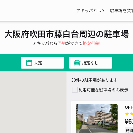
アキッパとは？
駐車場を貸
大阪府吹田市藤白台周辺の駐車場
¥ 550~
アキッパなら
予約
ができて
格安料金
!
未定
指定なし
30件の駐車場があります
利用可能な駐車場のみ表示
OP
¥6
時間