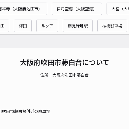
吉祥寺（大阪府池田市）
伊丹空港（大阪空港）
大宮（大
貸出
梅田
梅田
ルクア
鶴見緑地駅
桜橋駐車場
長さ
対応
大阪府吹田市藤白台について
住所：大阪府吹田市藤白台
千里
¥7
府吹田市藤白台付近の駐車場
貸出
長さ