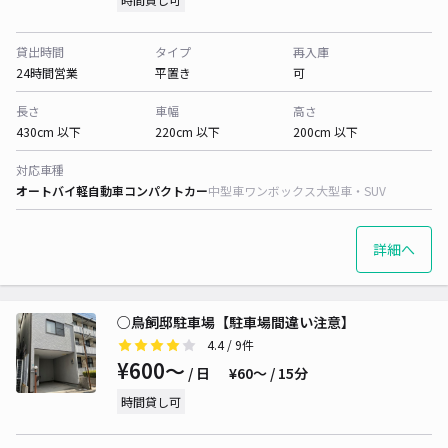
貸出時間
タイプ
再入庫
24時間営業
平置き
可
長さ
車幅
高さ
430cm 以下
220cm 以下
200cm 以下
対応車種
オートバイ
軽自動車
コンパクトカー
中型車
ワンボックス
大型車・SUV
詳細へ
○鳥飼邸駐車場【駐車場間違い注意】
4.4
/ 9件
¥600〜
/ 日
¥60〜 / 15分
時間貸し可