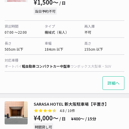
¥1,500〜
/ 日
当日予約不可
貸出時間
タイプ
再入庫
07:00 〜22:00
機械式（有人）
不可
長さ
車幅
高さ
505cm 以下
184cm 以下
155cm 以下
対応車種
オートバイ
軽自動車
コンパクトカー
中型車
ワンボックス
大型車・SUV
詳細へ
SARASA HOTEL 新大阪駐車場【平置き】
4.8
/ 10件
¥4,000〜
/ 日
¥400〜 / 15分
時間貸し可