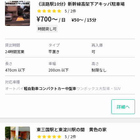
《淡路駅10分》新幹線高架下アキッパ駐車場
5
/ 2件
¥700〜
/ 日
¥50〜 / 15分
時間貸し可
貸出時間
タイプ
再入庫
24時間営業
平置き
可
長さ
車幅
高さ
470cm 以下
200cm 以下
制限なし
対応車種
オートバイ
軽自動車
コンパクトカー
中型車
ワンボックス
大型車・SUV
詳細へ
東三国駅と東淀川駅の間 黄色の家
5
/ 2件