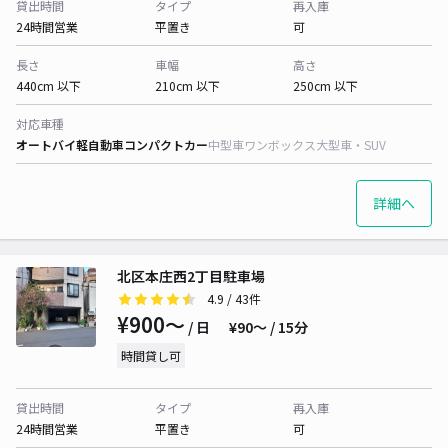
貸出時間
タイプ
再入庫
24時間営業
平置き
可
長さ
車幅
高さ
440cm 以下
210cm 以下
250cm 以下
対応車種
オートバイ
軽自動車
コンパクトカー
中型車
ワンボックス
大型車・SUV
詳細へ
北区本庄西2丁目駐車場
4.9
/ 43件
¥900〜
/ 日
¥90〜 / 15分
時間貸し可
貸出時間
タイプ
再入庫
24時間営業
平置き
可