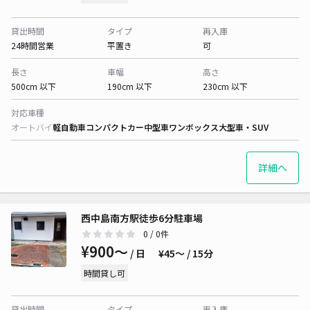
貸出時間
タイプ
再入庫
24時間営業
平置き
可
長さ
車幅
高さ
500cm 以下
190cm 以下
230cm 以下
対応車種
オートバイ
軽自動車
コンパクトカー
中型車
ワンボックス
大型車・SUV
詳細へ
西中島南方駅徒歩6分駐車場
0
/ 0件
¥900〜
/ 日
¥45〜 / 15分
時間貸し可
貸出時間
タイプ
再入庫