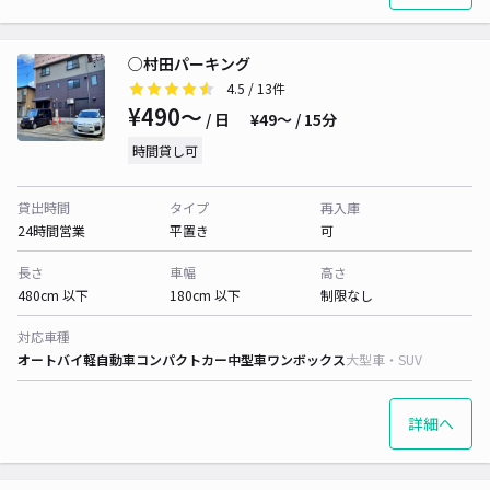
○村田パーキング
4.5
/ 13件
¥490〜
/ 日
¥49〜 / 15分
時間貸し可
貸出時間
タイプ
再入庫
24時間営業
平置き
可
長さ
車幅
高さ
480cm 以下
180cm 以下
制限なし
対応車種
オートバイ
軽自動車
コンパクトカー
中型車
ワンボックス
大型車・SUV
詳細へ