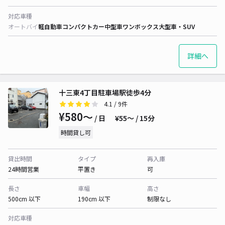
対応車種
オートバイ
軽自動車
コンパクトカー
中型車
ワンボックス
大型車・SUV
詳細へ
十三東4丁目駐車場駅徒歩4分
4.1
/ 9件
¥580〜
/ 日
¥55〜 / 15分
時間貸し可
貸出時間
タイプ
再入庫
24時間営業
平置き
可
長さ
車幅
高さ
500cm 以下
190cm 以下
制限なし
対応車種