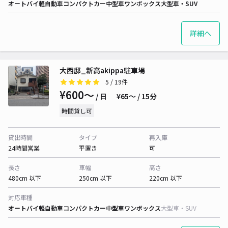
オートバイ
軽自動車
コンパクトカー
中型車
ワンボックス
大型車・SUV
詳細へ
大西邸_新高akippa駐車場
5
/ 19件
¥600〜
/ 日
¥65〜 / 15分
時間貸し可
貸出時間
タイプ
再入庫
24時間営業
平置き
可
長さ
車幅
高さ
480cm 以下
250cm 以下
220cm 以下
対応車種
オートバイ
軽自動車
コンパクトカー
中型車
ワンボックス
大型車・SUV