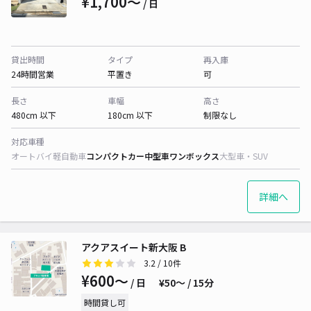
¥1,700〜
/ 日
貸出時間
タイプ
再入庫
24時間営業
平置き
可
長さ
車幅
高さ
480cm 以下
180cm 以下
制限なし
対応車種
オートバイ
軽自動車
コンパクトカー
中型車
ワンボックス
大型車・SUV
詳細へ
アクアスイート新大阪 B
3.2
/ 10件
¥600〜
/ 日
¥50〜 / 15分
時間貸し可