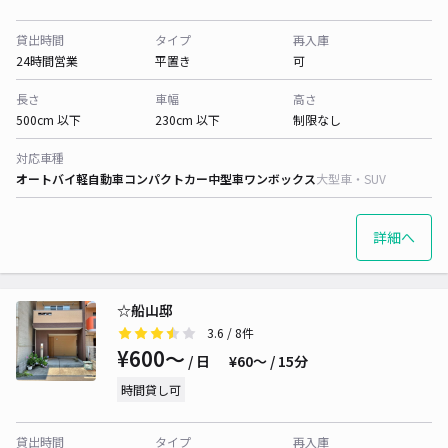
貸出時間
タイプ
再入庫
24時間営業
平置き
可
長さ
車幅
高さ
500cm 以下
230cm 以下
制限なし
対応車種
オートバイ
軽自動車
コンパクトカー
中型車
ワンボックス
大型車・SUV
詳細へ
☆船山邸
3.6
/ 8件
¥600〜
/ 日
¥60〜 / 15分
時間貸し可
貸出時間
タイプ
再入庫