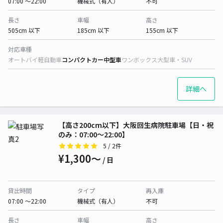
07:00 〜22:00
機械式（有人）
不可
長さ
車幅
高さ
505cm 以下
185cm 以下
155cm 以下
対応車種
オートバイ
軽自動車
コンパクトカー
中型車
ワンボックス
大型車・SUV
詳細へ
【高さ200cm以下】大阪回生病院駐車場【日・祝
のみ：07:00～22:00】
5
/ 2件
¥1,300〜
/ 日
貸出時間
タイプ
再入庫
07:00 〜22:00
機械式（有人）
不可
長さ
車幅
高さ