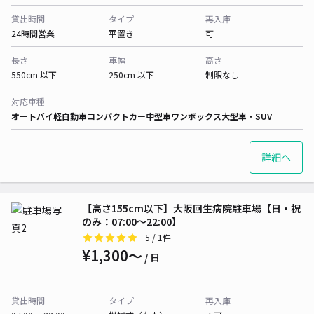
貸出時間
タイプ
再入庫
24時間営業
平置き
可
長さ
車幅
高さ
550cm 以下
250cm 以下
制限なし
対応車種
オートバイ
軽自動車
コンパクトカー
中型車
ワンボックス
大型車・SUV
詳細へ
【高さ155cm以下】大阪回生病院駐車場【日・祝
のみ：07:00～22:00】
5
/ 1件
¥1,300〜
/ 日
貸出時間
タイプ
再入庫