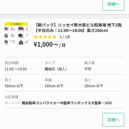
詳細へ
【朝パック】ニッセイ新大阪ビル駐車場 地下2階
【平日のみ：11:00～16:00】高さ200cm
5
/ 1件
¥1,000〜
/ 日
貸出時間
タイプ
再入庫
11:00 〜16:00
機械式（有人）
不可
長さ
車幅
高さ
500cm 以下
185cm 以下
200cm 以下
対応車種
オートバイ
軽自動車
コンパクトカー
中型車
ワンボックス
大型車・SUV
詳細へ