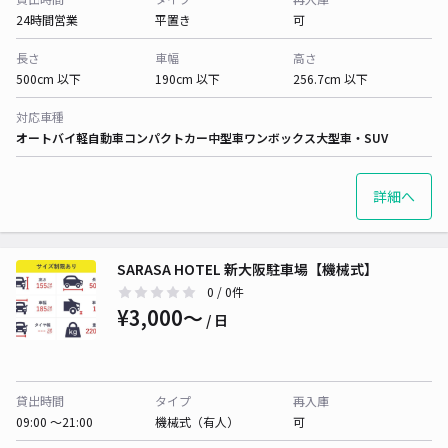
24時間営業
平置き
可
長さ
車幅
高さ
500cm 以下
190cm 以下
256.7cm 以下
対応車種
オートバイ
軽自動車
コンパクトカー
中型車
ワンボックス
大型車・SUV
詳細へ
SARASA HOTEL 新大阪駐車場【機械式】
0
/ 0件
¥3,000〜
/ 日
貸出時間
タイプ
再入庫
09:00 〜21:00
機械式（有人）
可