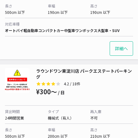
長さ
車幅
高さ
500cm 以下
190cm 以下
190cm 以下
対応車種
オートバイ
軽自動車
コンパクトカー
中型車
ワンボックス
大型車・SUV
詳細へ
ラウンドワン東淀川店 パークエステートパーキン
グ
4.2
/ 18件
¥300〜
/ 日
貸出時間
タイプ
再入庫
24時間営業
機械式（有人）
不可
長さ
車幅
高さ
500cm 以下
200cm 以下
210cm 以下