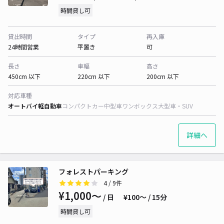
時間貸し可
貸出時間
タイプ
再入庫
24時間営業
平置き
可
長さ
車幅
高さ
450cm 以下
220cm 以下
200cm 以下
対応車種
オートバイ
軽自動車
コンパクトカー
中型車
ワンボックス
大型車・SUV
詳細へ
フォレストパーキング
4
/ 9件
¥1,000〜
/ 日
¥100〜 / 15分
時間貸し可