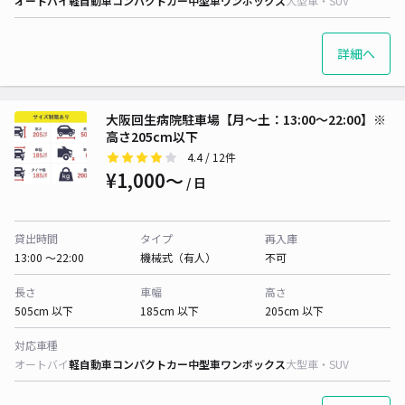
オートバイ
軽自動車
コンパクトカー
中型車
ワンボックス
大型車・SUV
詳細へ
大阪回生病院駐車場【月〜土：13:00～22:00】※
高さ205cm以下
4.4
/ 12件
¥1,000〜
/ 日
貸出時間
タイプ
再入庫
13:00 〜22:00
機械式（有人）
不可
長さ
車幅
高さ
505cm 以下
185cm 以下
205cm 以下
対応車種
オートバイ
軽自動車
コンパクトカー
中型車
ワンボックス
大型車・SUV