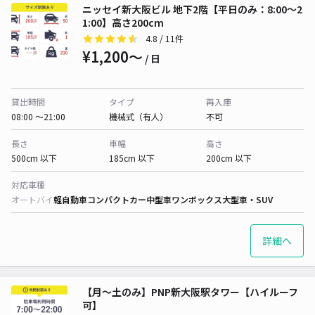
ニッセイ新大阪ビル 地下2階【平日のみ：8:00～2
1:00】高さ200cm
4.8
/ 11件
¥1,200〜
/ 日
貸出時間
タイプ
再入庫
08:00 〜21:00
機械式（有人）
不可
長さ
車幅
高さ
500cm 以下
185cm 以下
200cm 以下
対応車種
オートバイ
軽自動車
コンパクトカー
中型車
ワンボックス
大型車・SUV
詳細へ
【月～土のみ】PNP新大阪駅タワー【ハイルーフ
可】