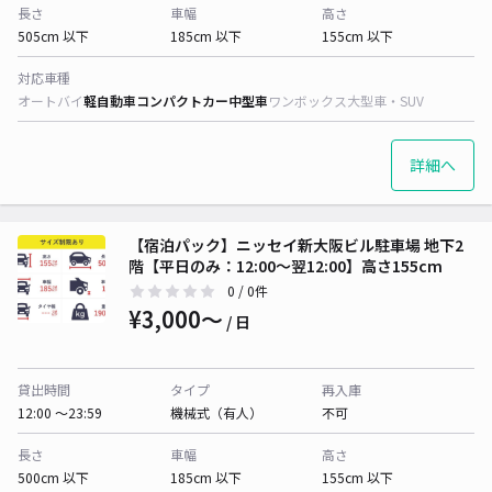
長さ
車幅
高さ
505cm 以下
185cm 以下
155cm 以下
対応車種
オートバイ
軽自動車
コンパクトカー
中型車
ワンボックス
大型車・SUV
詳細へ
【宿泊パック】ニッセイ新大阪ビル駐車場 地下2
階【平日のみ：12:00～翌12:00】高さ155cm
0
/ 0件
¥3,000〜
/ 日
貸出時間
タイプ
再入庫
12:00 〜23:59
機械式（有人）
不可
長さ
車幅
高さ
500cm 以下
185cm 以下
155cm 以下