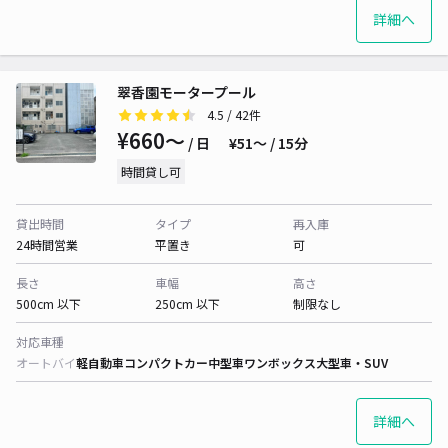
詳細へ
翠香園モータープール
4.5
/ 42件
¥660〜
/ 日
¥51〜 / 15分
時間貸し可
貸出時間
タイプ
再入庫
24時間営業
平置き
可
長さ
車幅
高さ
500cm 以下
250cm 以下
制限なし
対応車種
オートバイ
軽自動車
コンパクトカー
中型車
ワンボックス
大型車・SUV
詳細へ