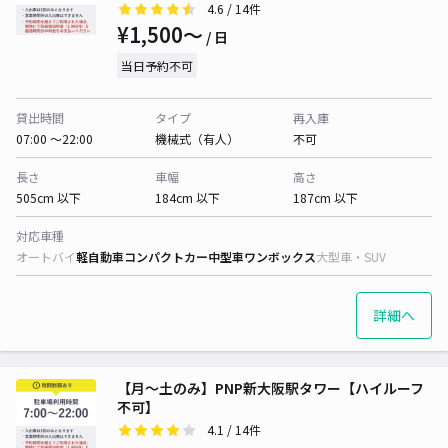
4.6
/ 14件
¥1,500〜
/ 日
当日予約不可
貸出時間
タイプ
再入庫
07:00 〜22:00
機械式（有人）
不可
長さ
車幅
高さ
505cm 以下
184cm 以下
187cm 以下
対応車種
オートバイ
軽自動車
コンパクトカー
中型車
ワンボックス
大型車・SUV
詳細へ
【月～土のみ】PNP新大阪駅タワー【ハイルーフ
不可】
4.1
/ 14件