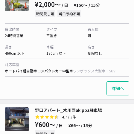
¥2,000〜
/ 日
¥150〜 / 15分
時間貸し可
当日予約不可
貸出時間
タイプ
再入庫
24時間営業
平置き
可
長さ
車幅
高さ
460cm 以下
180cm 以下
制限なし
対応車種
オートバイ
軽自動車
コンパクトカー
中型車
ワンボックス
大型車・SUV
詳細へ
野口アパート_木川西akippa駐車場
4.7
/ 3件
¥600〜
/ 日
¥66〜 / 15分
時間貸し可