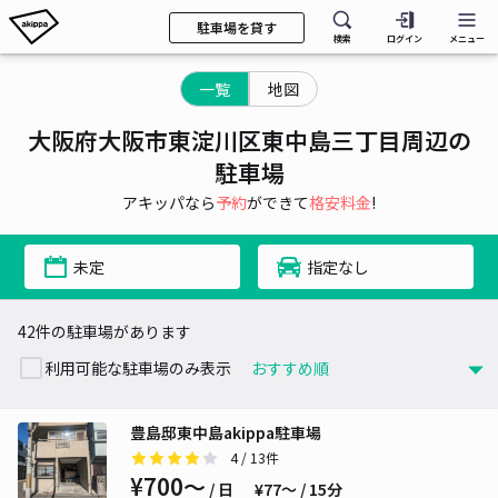
駐車場を貸す
検索
ログイン
メニュー
一覧
地図
大阪府大阪市東淀川区東中島三丁目周辺の
駐車場
アキッパなら
予約
ができて
格安料金
!
未定
指定なし
42件の駐車場があります
利用可能な駐車場のみ表示
豊島邸東中島akippa駐車場
4
/ 13件
¥700〜
/ 日
¥77〜 / 15分