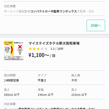
対応車種
オートバイ
軽自動車
コンパクトカー
中型車
ワンボックス
大型車・SUV
詳細へ
マイステイズホテル新大阪駐車場
3.3
/ 28件
¥1,100〜
/ 日
貸出時間
タイプ
再入庫
24時間営業
平置き
不可
長さ
車幅
高さ
500cm 以下
190cm 以下
210cm 以下
対応車種
オートバイ
軽自動車
コンパクトカー
中型車
ワンボックス
大型車・SUV