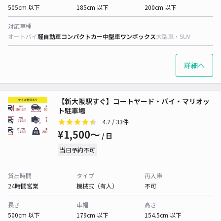
505cm 以下
185cm 以下
200cm 以下
対応車種
オートバイ
軽自動車
コンパクトカー
中型車
ワンボックス
大型車・SUV
詳細へ
【新大阪駅すぐ】コートヤード・バイ・マリオッ
ト駐車場
4.7
/ 33件
¥1,500〜
/ 日
当日予約不可
貸出時間
タイプ
再入庫
24時間営業
機械式（有人）
不可
長さ
車幅
高さ
500cm 以下
179cm 以下
154.5cm 以下