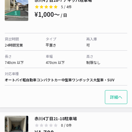
赤川4丁目28-7 アキッパ駐車場
5
/ 4件
¥1,000〜
/ 日
貸出時間
タイプ
再入庫
24時間営業
平置き
可
長さ
車幅
高さ
740cm 以下
470cm 以下
制限なし
対応車種
オートバイ
軽自動車
コンパクトカー
中型車
ワンボックス
大型車・SUV
詳細へ
赤川4丁目21-18駐車場
0
/ 0件