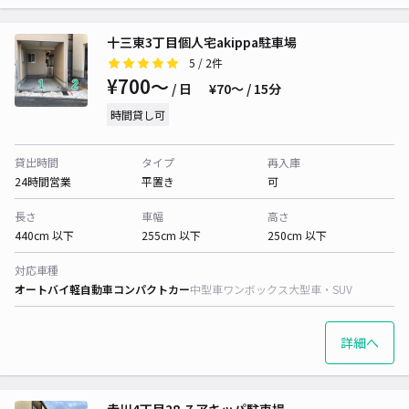
十三東3丁目個人宅akippa駐車場
5
/ 2件
¥700〜
/ 日
¥70〜 / 15分
時間貸し可
貸出時間
タイプ
再入庫
24時間営業
平置き
可
長さ
車幅
高さ
440cm 以下
255cm 以下
250cm 以下
対応車種
オートバイ
軽自動車
コンパクトカー
中型車
ワンボックス
大型車・SUV
詳細へ