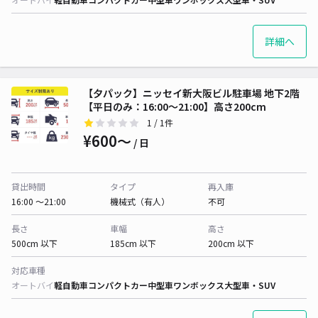
詳細へ
【夕パック】ニッセイ新大阪ビル駐車場 地下2階
【平日のみ：16:00～21:00】高さ200cm
1
/ 1件
¥600〜
/ 日
貸出時間
タイプ
再入庫
16:00 〜21:00
機械式（有人）
不可
長さ
車幅
高さ
500cm 以下
185cm 以下
200cm 以下
対応車種
オートバイ
軽自動車
コンパクトカー
中型車
ワンボックス
大型車・SUV