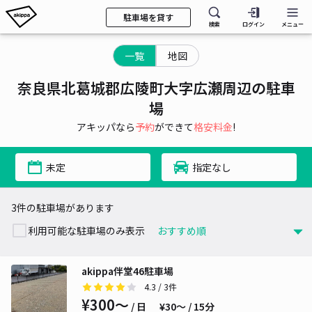
駐車場を貸す
検索
ログイン
メニュー
一覧
地図
奈良県北葛城郡広陵町大字広瀬周辺の駐車
場
アキッパなら
予約
ができて
格安料金
!
未定
指定なし
3件の駐車場があります
利用可能な駐車場のみ表示
akippa伴堂46駐車場
4.3
/ 3件
¥300〜
/ 日
¥30〜 / 15分