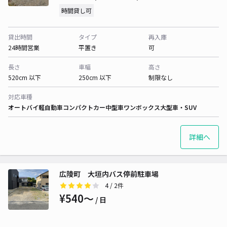
時間貸し可
貸出時間
タイプ
再入庫
24時間営業
平置き
可
長さ
車幅
高さ
520cm 以下
250cm 以下
制限なし
対応車種
オートバイ
軽自動車
コンパクトカー
中型車
ワンボックス
大型車・SUV
詳細へ
広陵町 大垣内バス停前駐車場
4
/ 2件
¥540〜
/ 日