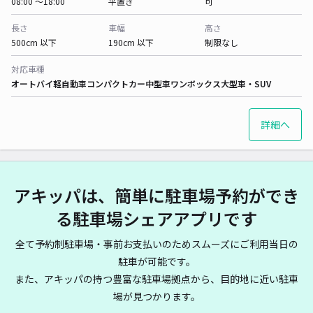
08:00 〜18:00
平置き
可
長さ
車幅
高さ
500cm 以下
190cm 以下
制限なし
対応車種
オートバイ
軽自動車
コンパクトカー
中型車
ワンボックス
大型車・SUV
詳細へ
アキッパは、簡単に駐車場予約ができ
る駐車場シェアアプリです
全て予約制駐車場・事前お支払いのためスムーズにご利用当日の
駐車が可能です。
また、アキッパの持つ豊富な駐車場拠点から、目的地に近い駐車
場が見つかります。