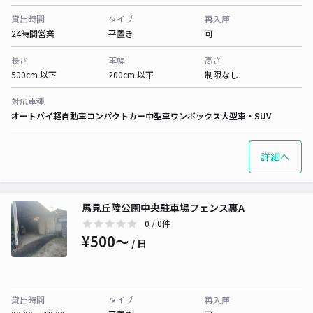
貸出時間
タイプ
再入庫
24時間営業
平置き
可
長さ
車幅
高さ
500cm 以下
200cm 以下
制限なし
対応車種
オートバイ
軽自動車
コンパクトカー
中型車
ワンボックス
大型車・SUV
詳細へ
馬見丘陵公園中央駐車場フェンス裏A
0
/ 0件
¥500〜
/ 日
貸出時間
タイプ
再入庫