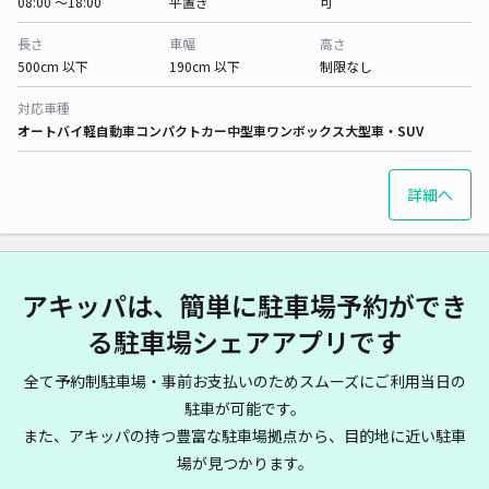
08:00 〜18:00
平置き
可
長さ
車幅
高さ
500cm 以下
190cm 以下
制限なし
対応車種
オートバイ
軽自動車
コンパクトカー
中型車
ワンボックス
大型車・SUV
詳細へ
アキッパは、簡単に駐車場予約ができ
る駐車場シェアアプリです
全て予約制駐車場・事前お支払いのためスムーズにご利用当日の
駐車が可能です。
また、アキッパの持つ豊富な駐車場拠点から、目的地に近い駐車
場が見つかります。