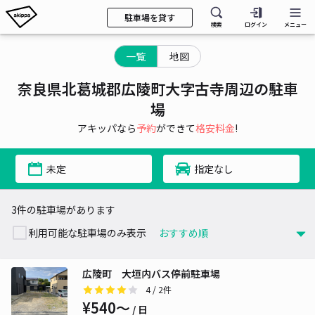
駐車場を貸す
検索
ログイン
メニュー
一覧
地図
奈良県北葛城郡広陵町大字古寺周辺の駐車
場
アキッパなら
予約
ができて
格安料金
!
未定
指定なし
3件の駐車場があります
利用可能な駐車場のみ表示
広陵町 大垣内バス停前駐車場
4
/ 2件
¥540〜
/ 日