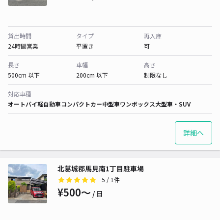
貸出時間
タイプ
再入庫
24時間営業
平置き
可
長さ
車幅
高さ
500cm 以下
200cm 以下
制限なし
対応車種
オートバイ
軽自動車
コンパクトカー
中型車
ワンボックス
大型車・SUV
詳細へ
北葛城郡馬見南1丁目駐車場
5
/ 1件
¥500〜
/ 日