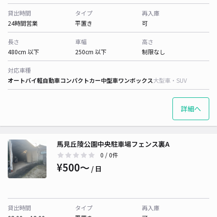
貸出時間
タイプ
再入庫
24時間営業
平置き
可
長さ
車幅
高さ
480cm 以下
250cm 以下
制限なし
対応車種
オートバイ
軽自動車
コンパクトカー
中型車
ワンボックス
大型車・SUV
詳細へ
馬見丘陵公園中央駐車場フェンス裏A
0
/ 0件
¥500〜
/ 日
貸出時間
タイプ
再入庫