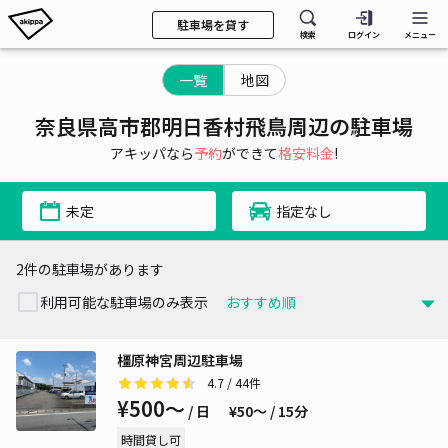
駐車場を貸す
検索
ログイン
メニュー
一覧
地図
奈良県高市郡明日香村飛鳥周辺の駐車場
アキッパなら
予約
ができて
格安料金
!
未定
指定なし
2件の駐車場があります
利用可能な駐車場のみ表示
橿原神宮周辺駐車場
4.7
/ 44件
¥500〜
/ 日
¥50〜 / 15分
時間貸し可