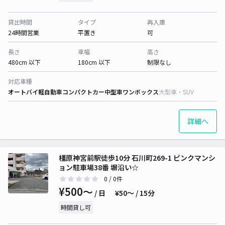
貸出時間
タイプ
再入庫
24時間営業
平置き
可
長さ
車幅
高さ
480cm 以下
180cm 以下
制限なし
対応車種
オートバイ
軽自動車
コンパクトカー
中型車
ワンボックス
大型車・SUV
詳細へ
橿原神宮前駅徒歩10分 石川町269-1 ピンクマンシ
ョン駐車場38番 塀沿い☆
0
/ 0件
¥500〜
/ 日
¥50〜 / 15分
時間貸し可