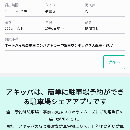
貸出時間
タイプ
再入庫
09:00 〜17:30
平置き
可
長さ
車幅
高さ
500cm 以下
190cm 以下
制限なし
対応車種
オートバイ
軽自動車
コンパクトカー
中型車
ワンボックス
大型車・SUV
詳細へ
アキッパは、簡単に駐車場予約ができ
る駐車場シェアアプリです
全て予約制駐車場・事前お支払いのためスムーズにご利用当日の
駐車が可能です。
また、アキッパの持つ豊富な駐車場拠点から、目的地に近い駐車