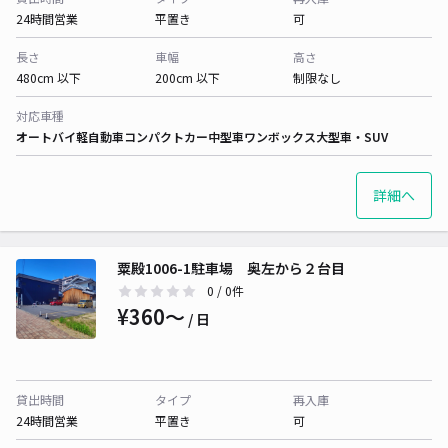
24時間営業
平置き
可
長さ
車幅
高さ
480cm 以下
200cm 以下
制限なし
対応車種
オートバイ
軽自動車
コンパクトカー
中型車
ワンボックス
大型車・SUV
詳細へ
粟殿1006-1駐車場 奥左から２台目
0
/ 0件
¥360〜
/ 日
貸出時間
タイプ
再入庫
24時間営業
平置き
可