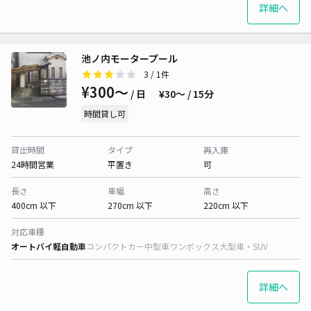
詳細へ
池ノ内モータープール
3
/ 1件
¥300〜
/ 日
¥30〜 / 15分
時間貸し可
貸出時間
タイプ
再入庫
24時間営業
平置き
可
長さ
車幅
高さ
400cm 以下
270cm 以下
220cm 以下
対応車種
オートバイ
軽自動車
コンパクトカー
中型車
ワンボックス
大型車・SUV
詳細へ