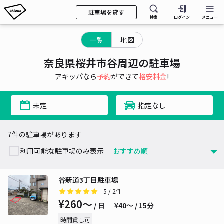
駐車場を貸す
検索
ログイン
メニュー
一覧
地図
奈良県桜井市谷周辺の駐車場
アキッパなら
予約
ができて
格安料金
!
未定
指定なし
7件の駐車場があります
利用可能な駐車場のみ表示
谷新道3丁目駐車場
5
/ 2件
¥260〜
/ 日
¥40〜 / 15分
時間貸し可