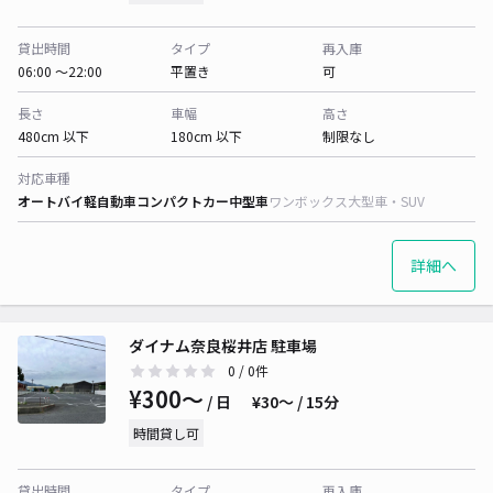
貸出時間
タイプ
再入庫
06:00 〜22:00
平置き
可
長さ
車幅
高さ
480cm 以下
180cm 以下
制限なし
対応車種
オートバイ
軽自動車
コンパクトカー
中型車
ワンボックス
大型車・SUV
詳細へ
ダイナム奈良桜井店 駐車場
0
/ 0件
¥300〜
/ 日
¥30〜 / 15分
時間貸し可
貸出時間
タイプ
再入庫