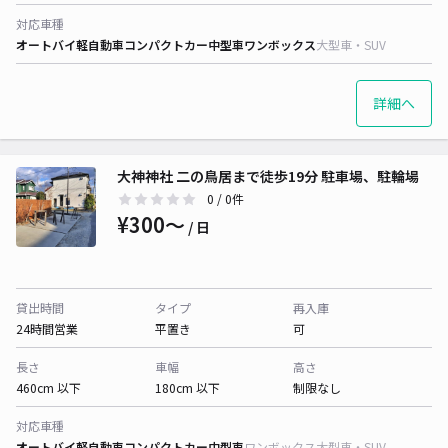
対応車種
オートバイ
軽自動車
コンパクトカー
中型車
ワンボックス
大型車・SUV
詳細へ
大神神社 二の鳥居まで徒歩19分 駐車場、駐輪場
0
/ 0件
¥300〜
/ 日
貸出時間
タイプ
再入庫
24時間営業
平置き
可
長さ
車幅
高さ
460cm 以下
180cm 以下
制限なし
対応車種
オートバイ
軽自動車
コンパクトカー
中型車
ワンボックス
大型車・SUV