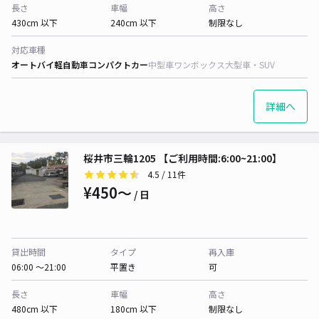
長さ
車幅
高さ
430cm 以下
240cm 以下
制限なし
対応車種
オートバイ
軽自動車
コンパクトカー
中型車
ワンボックス
大型車・SUV
詳細へ
桜井市三輪1205 【ご利用時間:6:00~21:00】
4.5
/ 11件
¥450〜
/ 日
貸出時間
タイプ
再入庫
06:00 〜21:00
平置き
可
長さ
車幅
高さ
480cm 以下
180cm 以下
制限なし