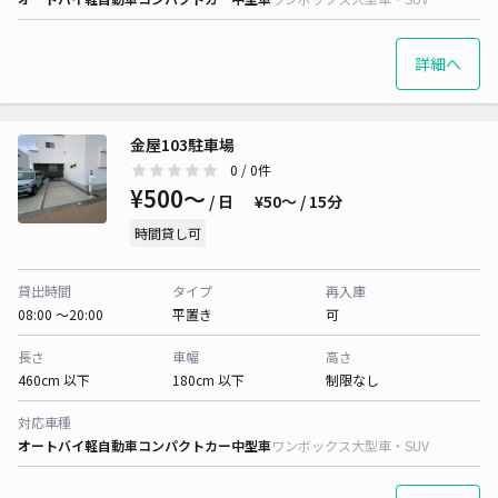
詳細へ
金屋103駐車場
0
/ 0件
¥500〜
/ 日
¥50〜 / 15分
時間貸し可
貸出時間
タイプ
再入庫
08:00 〜20:00
平置き
可
長さ
車幅
高さ
460cm 以下
180cm 以下
制限なし
対応車種
オートバイ
軽自動車
コンパクトカー
中型車
ワンボックス
大型車・SUV