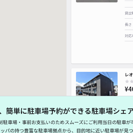
貸出
長さ
対応
レオ
¥4
、簡単に駐車場予約ができる駐車場シェ
貸出
制駐車場・事前お支払いのためスムーズにご利用当日の駐車が
長さ
キッパの持つ豊富な駐車場拠点から、目的地に近い駐車場が見つ