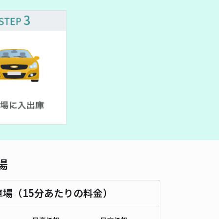
車種
オートバイ
軽自動車
コンパクトカー
中型車
ワンボックス
大型車・SUV
詳細へ
場
車場（15分あたりの料金）