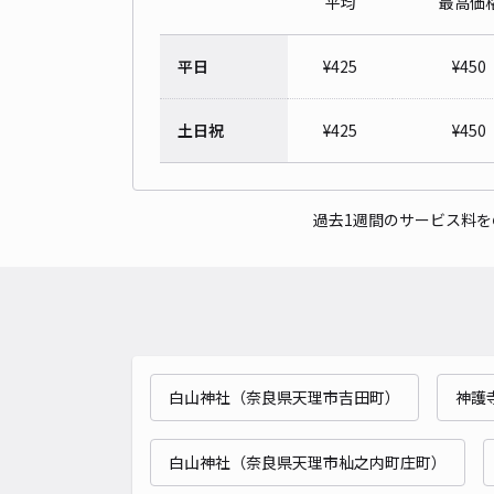
平均
最高価
平日
¥
425
¥
450
土日祝
¥
425
¥
450
過去1週間のサービス料
白山神社（奈良県天理市吉田町）
神護
白山神社（奈良県天理市杣之内町庄町）