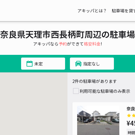
アキッパとは？
駐車場を貸
奈良県天理市西長柄町周辺の駐車場
アキッパなら
予約
ができて
格安料金
!
未定
指定なし
2件の駐車場があります
利用可能な駐車場のみ表示
奈良
¥4
時間