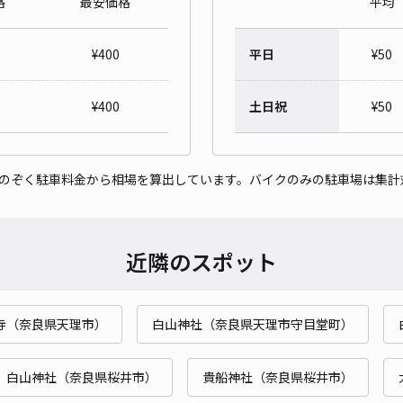
格
最安価格
平均
¥
400
平日
¥
50
¥
400
土日祝
¥
50
をのぞく駐車料金から相場を算出しています。バイクのみの駐車場は集計
近隣のスポット
寺（奈良県天理市）
白山神社（奈良県天理市守目堂町）
白山神社（奈良県桜井市）
貴船神社（奈良県桜井市）