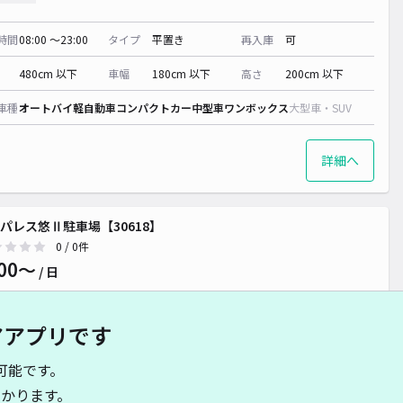
時間
08:00 〜23:00
タイプ
平置き
再入庫
可
480cm 以下
車幅
180cm 以下
高さ
200cm 以下
車種
オートバイ
軽自動車
コンパクトカー
中型車
ワンボックス
大型車・SUV
詳細へ
パレス悠Ⅱ駐車場【30618】
0
/ 0件
00〜
/ 日
アアプリです
時間
24時間営業
タイプ
平置き
再入庫
可
可能です。
500cm 以下
車幅
200cm 以下
高さ
制限なし
かります。