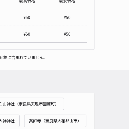
最高価格
最安価格
¥
50
¥
50
¥
50
¥
50
対象に含まれていません。
白山神社（奈良県天理市園原町）
大神神社
薬師寺（奈良県大和郡山市）