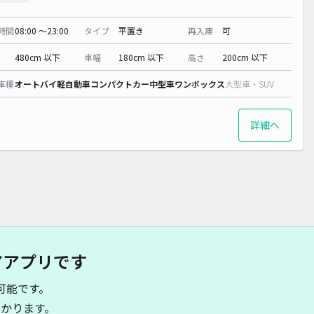
時間
08:00 〜23:00
タイプ
平置き
再入庫
可
480cm 以下
車幅
180cm 以下
高さ
200cm 以下
車種
オートバイ
軽自動車
コンパクトカー
中型車
ワンボックス
大型車・SUV
詳細へ
アアプリです
可能です。
かります。