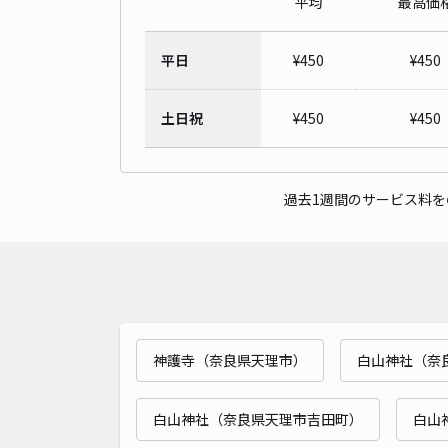
平均
最高価
平日
¥
450
¥
450
土日祝
¥
450
¥
450
過去1週間のサービス料
神護寺（奈良県天理市）
白山神社（奈
白山神社（奈良県天理市吉田町）
白山