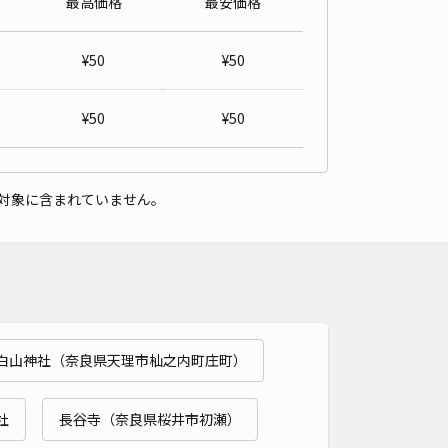
最高価格
最安価格
¥
50
¥
50
¥
50
¥
50
対象に含まれていません。
白山神社（奈良県天理市杣之内町庄町）
社
長谷寺（奈良県桜井市初瀬）