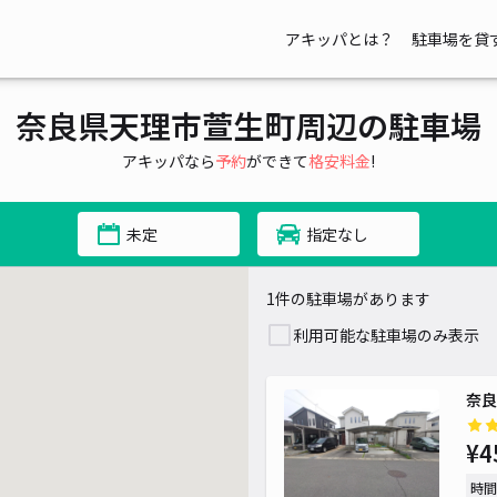
アキッパとは？
駐車場を貸
奈良県天理市萱生町周辺の駐車場
アキッパなら
予約
ができて
格安料金
!
未定
指定なし
1件の駐車場があります
利用可能な駐車場のみ表示
奈良
¥4
時間