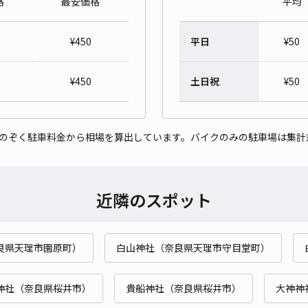
格
最安価格
平均
¥
450
平日
¥
50
¥
450
土日祝
¥
50
をのぞく駐車料金から相場を算出しています。バイクのみの駐車場は集計
近隣のスポット
良県天理市園原町）
白山神社（奈良県天理市守目堂町）
神社（奈良県桜井市）
貴船神社（奈良県桜井市）
大神神