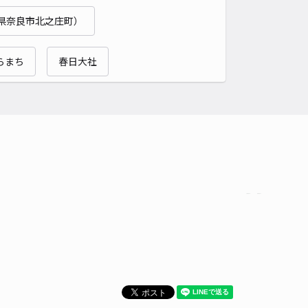
県奈良市北之庄町）
らまち
春日大社