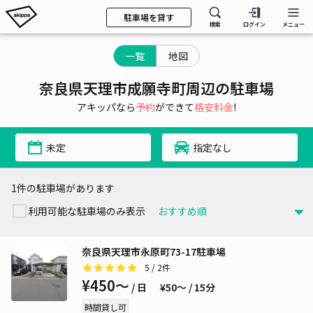
駐車場を貸す
検索
ログイン
メニュー
一覧
地図
奈良県天理市成願寺町周辺の駐車場
アキッパなら
予約
ができて
格安料金
!
未定
指定なし
1件の駐車場があります
利用可能な駐車場のみ表示
奈良県天理市永原町73-17駐車場
5
/ 2件
¥450〜
/ 日
¥50〜 / 15分
時間貸し可