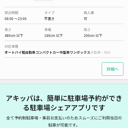
貸出時間
タイプ
再入庫
08:00 〜23:00
平置き
可
長さ
車幅
高さ
480cm 以下
180cm 以下
200cm 以下
対応車種
オートバイ
軽自動車
コンパクトカー
中型車
ワンボックス
大型車・SUV
詳細へ
アキッパは、簡単に駐車場予約ができ
る駐車場シェアアプリです
全て予約制駐車場・事前お支払いのためスムーズにご利用当日の
駐車が可能です。