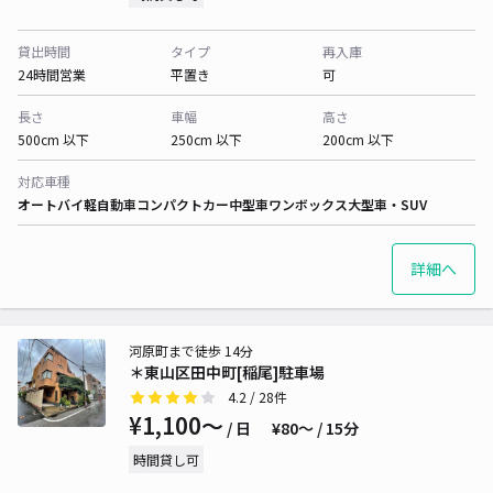
貸出時間
タイプ
再入庫
24時間営業
平置き
可
長さ
車幅
高さ
500cm 以下
250cm 以下
200cm 以下
対応車種
オートバイ
軽自動車
コンパクトカー
中型車
ワンボックス
大型車・SUV
詳細へ
河原町まで徒歩 14分
＊東山区田中町[稲尾]駐車場
4.2
/ 28件
¥1,100〜
/ 日
¥80〜 / 15分
時間貸し可