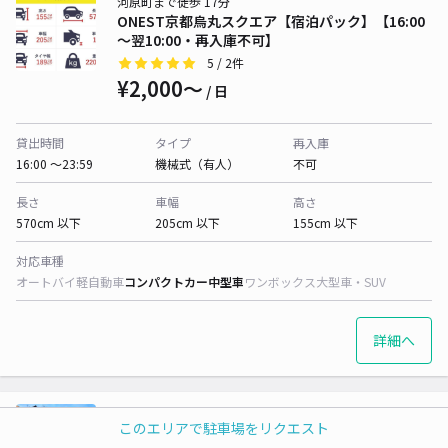
河原町まで徒歩 17分
ONEST京都烏丸スクエア【宿泊パック】【16:00
～翌10:00・再入庫不可】
5
/ 2件
¥2,000〜
/ 日
貸出時間
タイプ
再入庫
16:00 〜23:59
機械式（有人）
不可
長さ
車幅
高さ
570cm 以下
205cm 以下
155cm 以下
対応車種
オートバイ
軽自動車
コンパクトカー
中型車
ワンボックス
大型車・SUV
詳細へ
河原町まで徒歩 20分
このエリアで駐車場をリクエスト
仁王門駐車場