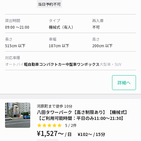
当日予約不可
貸出時間
タイプ
再入庫
09:00 〜21:00
機械式（有人）
不可
長さ
車幅
高さ
515cm 以下
187cm 以下
200cm 以下
対応車種
オートバイ
軽自動車
コンパクトカー
中型車
ワンボックス
大型車・SUV
詳細へ
河原町まで徒歩 10分
八田タワーパーク【高さ制限あり】【機械式】
【ご利用可能時間：平日のみ11:00～21:30】
5
/ 2件
¥1,527〜
/ 日
¥102〜 / 15分