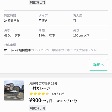
時間貸し可
貸出時間
タイプ
再入庫
24時間営業
平置き
可
長さ
車幅
高さ
430cm 以下
170cm 以下
190cm 以下
対応車種
オートバイ
軽自動車
コンパクトカー
中型車
ワンボックス
大型車・SUV
詳細へ
河原町まで徒歩 18分
下村ガレージ
4.9
/ 19件
¥900〜
/ 日
¥90〜 / 15分
時間貸し可