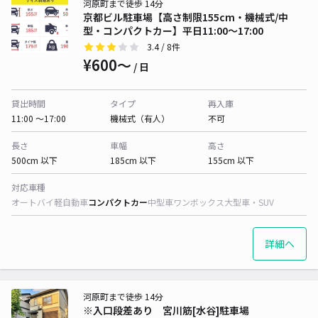
河原町まで徒歩 14分
京都ビル駐車場【高さ制限155cm・機械式/中
型・コンパクトカー】平日11:00～17:00
3.4
/ 8件
¥600〜
/ 日
貸出時間
タイプ
再入庫
11:00 〜17:00
機械式（有人）
不可
長さ
車幅
高さ
500cm 以下
185cm 以下
155cm 以下
対応車種
オートバイ
軽自動車
コンパクトカー
中型車
ワンボックス
大型車・SUV
詳細へ
河原町まで徒歩 14分
※入口段差あり 宮川筋[水谷]駐車場