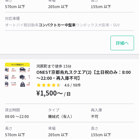
570cm 以下
205cm 以下
155cm 以下
対応車種
オートバイ
軽自動車
コンパクトカー
中型車
ワンボックス
大型車・SUV
詳細へ
河原町まで徒歩 15分
ONEST京都烏丸スクエア(2)【土日祝のみ：8:00
～22:00・再入庫不可】
4.6
/ 98件
¥1,500〜
/ 日
貸出時間
タイプ
再入庫
08:00 〜22:00
機械式（有人）
不可
長さ
車幅
高さ
570cm 以下
205cm 以下
155cm 以下