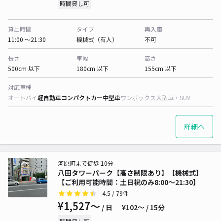
時間貸し可
貸出時間
タイプ
再入庫
11:00 〜21:30
機械式（有人）
不可
長さ
車幅
高さ
500cm 以下
180cm 以下
155cm 以下
対応車種
オートバイ
軽自動車
コンパクトカー
中型車
ワンボックス
大型車・SUV
詳細へ
河原町まで徒歩 10分
八田タワーパーク【高さ制限あり】【機械式】
【ご利用可能時間：土日祝のみ8:00～21:30】
4.5
/ 79件
¥1,527〜
/ 日
¥102〜 / 15分