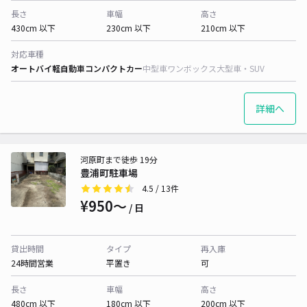
長さ
車幅
高さ
430cm 以下
230cm 以下
210cm 以下
対応車種
オートバイ
軽自動車
コンパクトカー
中型車
ワンボックス
大型車・SUV
詳細へ
河原町まで徒歩 19分
豊浦町駐車場
4.5
/ 13件
¥950〜
/ 日
貸出時間
タイプ
再入庫
24時間営業
平置き
可
長さ
車幅
高さ
480cm 以下
180cm 以下
200cm 以下