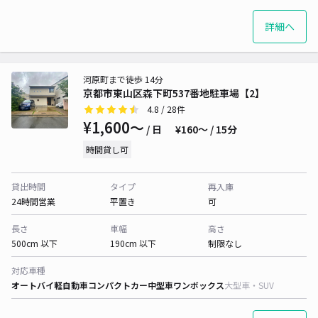
詳細へ
河原町まで徒歩 14分
京都市東山区森下町537番地駐車場【2】
4.8
/ 28件
¥1,600〜
/ 日
¥160〜 / 15分
時間貸し可
貸出時間
タイプ
再入庫
24時間営業
平置き
可
長さ
車幅
高さ
500cm 以下
190cm 以下
制限なし
対応車種
オートバイ
軽自動車
コンパクトカー
中型車
ワンボックス
大型車・SUV