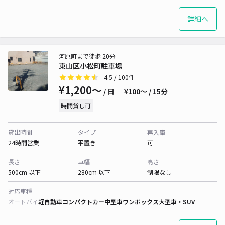
詳細へ
河原町まで徒歩 20分
東山区小松町駐車場
4.5
/ 100件
¥1,200〜
/ 日
¥100〜 / 15分
時間貸し可
貸出時間
タイプ
再入庫
24時間営業
平置き
可
長さ
車幅
高さ
500cm 以下
280cm 以下
制限なし
対応車種
オートバイ
軽自動車
コンパクトカー
中型車
ワンボックス
大型車・SUV