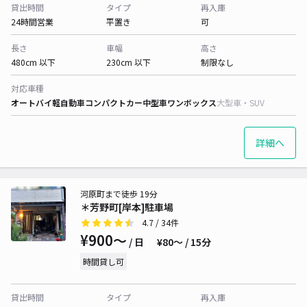
貸出時間
タイプ
再入庫
24時間営業
平置き
可
長さ
車幅
高さ
480cm 以下
230cm 以下
制限なし
対応車種
オートバイ
軽自動車
コンパクトカー
中型車
ワンボックス
大型車・SUV
詳細へ
河原町まで徒歩 19分
＊芳野町[岸本]駐車場
4.7
/ 34件
¥900〜
/ 日
¥80〜 / 15分
時間貸し可
貸出時間
タイプ
再入庫