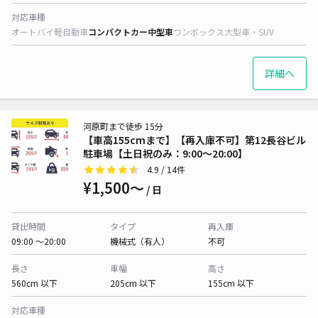
対応車種
オートバイ
軽自動車
コンパクトカー
中型車
ワンボックス
大型車・SUV
詳細へ
河原町まで徒歩 15分
【車高155cmまで】【再入庫不可】第12長谷ビル
駐車場【土日祝のみ：9:00～20:00】
4.9
/ 14件
¥1,500〜
/ 日
貸出時間
タイプ
再入庫
09:00 〜20:00
機械式（有人）
不可
長さ
車幅
高さ
560cm 以下
205cm 以下
155cm 以下
対応車種