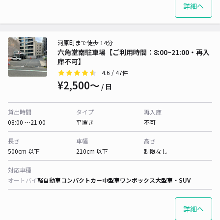
詳細へ
河原町まで徒歩 14分
六角堂南駐車場【ご利用時間：8:00~21:00・再入
庫不可】
4.6
/ 47件
¥2,500〜
/ 日
貸出時間
タイプ
再入庫
08:00 〜21:00
平置き
不可
長さ
車幅
高さ
500cm 以下
210cm 以下
制限なし
対応車種
オートバイ
軽自動車
コンパクトカー
中型車
ワンボックス
大型車・SUV
詳細へ