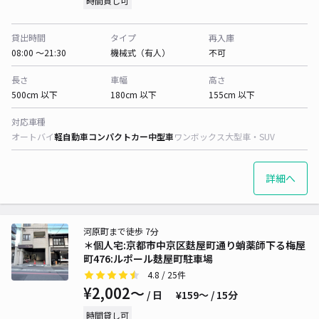
時間貸し可
貸出時間
タイプ
再入庫
08:00 〜21:30
機械式（有人）
不可
長さ
車幅
高さ
500cm 以下
180cm 以下
155cm 以下
対応車種
オートバイ
軽自動車
コンパクトカー
中型車
ワンボックス
大型車・SUV
詳細へ
河原町まで徒歩 7分
＊個人宅:京都市中京区麩屋町通り蛸薬師下る梅屋
町476:ルポール麸屋町駐車場
4.8
/ 25件
¥2,002〜
/ 日
¥159〜 / 15分
時間貸し可