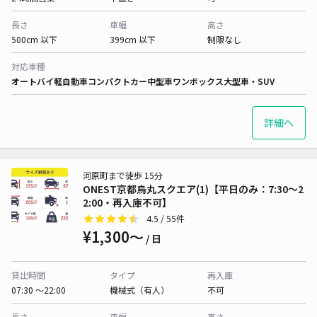
長さ
車幅
高さ
500cm 以下
399cm 以下
制限なし
対応車種
オートバイ
軽自動車
コンパクトカー
中型車
ワンボックス
大型車・SUV
詳細へ
河原町まで徒歩 15分
ONEST京都烏丸スクエア(1)【平日のみ：7:30～2
2:00・再入庫不可】
4.5
/ 55件
¥1,300〜
/ 日
貸出時間
タイプ
再入庫
07:30 〜22:00
機械式（有人）
不可
長さ
車幅
高さ