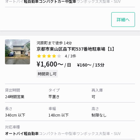
オートバイ
軽自動車
コンパクトカー
中型車
ワンボックス
大型車・SUV
詳細へ
河原町まで徒歩 14分
京都市東山区森下町537番地駐車場【1】
4
/ 3件
¥1,600〜
/ 日
¥160〜 / 15分
時間貸し可
貸出時間
タイプ
再入庫
24時間営業
平置き
可
長さ
車幅
高さ
340cm 以下
148cm 以下
制限なし
対応車種
オートバイ
軽自動車
コンパクトカー
中型車
ワンボックス
大型車・SUV