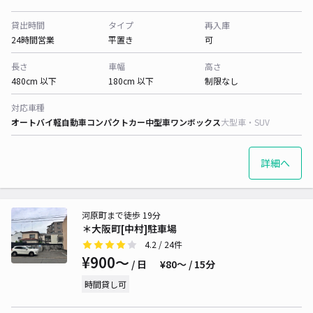
貸出時間
タイプ
再入庫
24時間営業
平置き
可
長さ
車幅
高さ
480cm 以下
180cm 以下
制限なし
対応車種
オートバイ
軽自動車
コンパクトカー
中型車
ワンボックス
大型車・SUV
詳細へ
河原町まで徒歩 19分
＊大阪町[中村]駐車場
4.2
/ 24件
¥900〜
/ 日
¥80〜 / 15分
時間貸し可