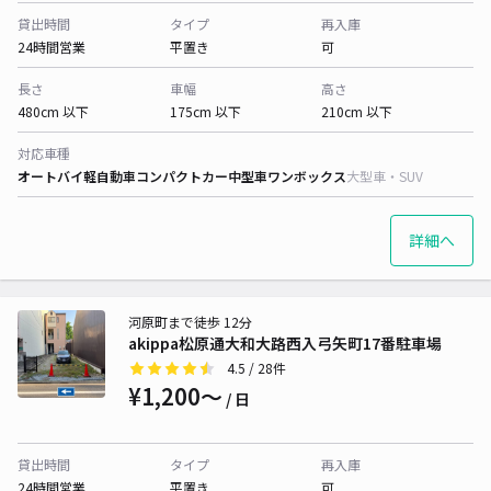
貸出時間
タイプ
再入庫
24時間営業
平置き
可
長さ
車幅
高さ
480cm 以下
175cm 以下
210cm 以下
対応車種
オートバイ
軽自動車
コンパクトカー
中型車
ワンボックス
大型車・SUV
詳細へ
河原町まで徒歩 12分
akippa松原通大和大路西入弓矢町17番駐車場
4.5
/ 28件
¥1,200〜
/ 日
貸出時間
タイプ
再入庫
24時間営業
平置き
可