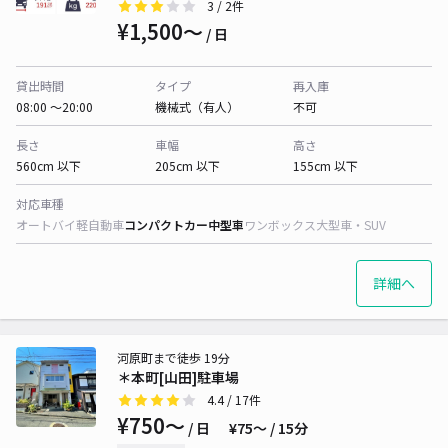
3
/ 2件
¥1,500〜
/ 日
貸出時間
タイプ
再入庫
08:00 〜20:00
機械式（有人）
不可
長さ
車幅
高さ
560cm 以下
205cm 以下
155cm 以下
対応車種
オートバイ
軽自動車
コンパクトカー
中型車
ワンボックス
大型車・SUV
詳細へ
河原町まで徒歩 19分
＊本町[山田]駐車場
4.4
/ 17件
¥750〜
/ 日
¥75〜 / 15分