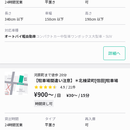
24時間営業
平置き
可
長さ
車幅
高さ
340cm 以下
150cm 以下
190cm 以下
対応車種
オートバイ
軽自動車
コンパクトカー
中型車
ワンボックス
大型車・SUV
詳細へ
河原町まで徒歩 20分
【駐車場間違い注意】＊北棟梁町[信田]駐車場
4.9
/ 21件
¥900〜
/ 日
¥30〜 / 15分
時間貸し可
貸出時間
タイプ
再入庫
24時間営業
平置き
可