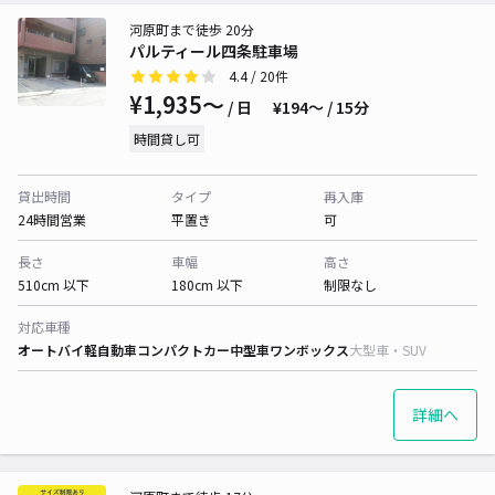
河原町まで徒歩 20分
パルティール四条駐車場
4.4
/ 20件
¥1,935〜
/ 日
¥194〜 / 15分
時間貸し可
貸出時間
タイプ
再入庫
24時間営業
平置き
可
長さ
車幅
高さ
510cm 以下
180cm 以下
制限なし
対応車種
オートバイ
軽自動車
コンパクトカー
中型車
ワンボックス
大型車・SUV
詳細へ