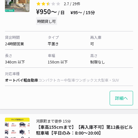
2.7
/ 29件
¥950〜
/ 日
¥95〜 / 15分
時間貸し可
貸出時間
タイプ
再入庫
24時間営業
平置き
可
長さ
車幅
高さ
340cm 以下
150cm 以下
制限なし
対応車種
オートバイ
軽自動車
コンパクトカー
中型車
ワンボックス
大型車・SUV
詳細へ
河原町まで徒歩 15分
【車高155cmまで】【再入庫不可】第12長谷ビル
駐車場【平日のみ：8:00～20:00】