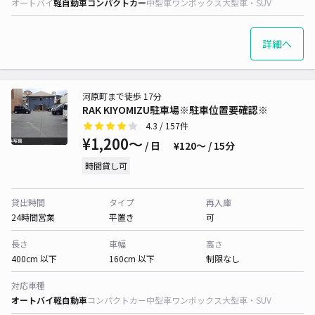
オートバイ
軽自動車
コンパクトカー
中型車
ワンボックス
大型車・SUV
詳細へ
河原町まで徒歩 17分
RAK KIYOMIZU駐車場※駐車位置要確認※
4.3
/ 157件
¥1,200〜
/ 日
¥120〜 / 15分
時間貸し可
貸出時間
タイプ
再入庫
24時間営業
平置き
可
長さ
車幅
高さ
400cm 以下
160cm 以下
制限なし
対応車種
オートバイ
軽自動車
コンパクトカー
中型車
ワンボックス
大型車・SUV