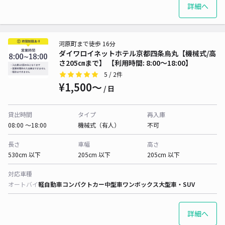
詳細へ
河原町まで徒歩 16分
ダイワロイネットホテル京都四条烏丸【機械式/高
さ205㎝まで】 【利用時間: 8:00～18:00】
5
/ 2件
¥1,500〜
/ 日
貸出時間
タイプ
再入庫
08:00 〜18:00
機械式（有人）
不可
長さ
車幅
高さ
530cm 以下
205cm 以下
205cm 以下
対応車種
オートバイ
軽自動車
コンパクトカー
中型車
ワンボックス
大型車・SUV
詳細へ