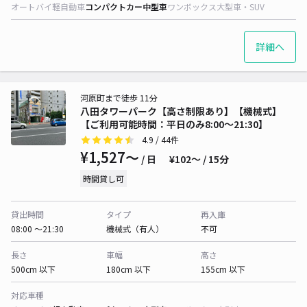
オートバイ
軽自動車
コンパクトカー
中型車
ワンボックス
大型車・SUV
詳細へ
河原町まで徒歩 11分
八田タワーパーク【高さ制限あり】【機械式】
【ご利用可能時間：平日のみ8:00～21:30】
4.9
/ 44件
¥1,527〜
/ 日
¥102〜 / 15分
時間貸し可
貸出時間
タイプ
再入庫
08:00 〜21:30
機械式（有人）
不可
長さ
車幅
高さ
500cm 以下
180cm 以下
155cm 以下
対応車種