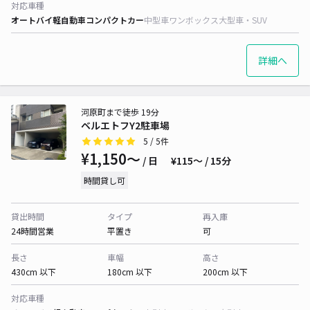
対応車種
オートバイ
軽自動車
コンパクトカー
中型車
ワンボックス
大型車・SUV
詳細へ
河原町まで徒歩 19分
ベルエトフY2駐車場
5
/ 5件
¥1,150〜
/ 日
¥115〜 / 15分
時間貸し可
貸出時間
タイプ
再入庫
24時間営業
平置き
可
長さ
車幅
高さ
430cm 以下
180cm 以下
200cm 以下
対応車種