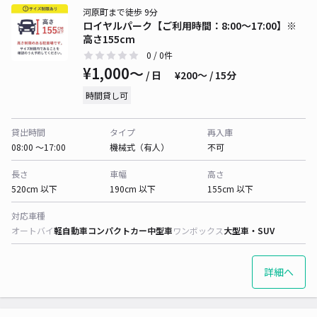
河原町まで徒歩 9分
ロイヤルパーク【ご利用時間：8:00〜17:00】※
高さ155cm
0
/ 0件
¥1,000〜
/ 日
¥200〜 / 15分
時間貸し可
貸出時間
タイプ
再入庫
08:00 〜17:00
機械式（有人）
不可
長さ
車幅
高さ
520cm 以下
190cm 以下
155cm 以下
対応車種
オートバイ
軽自動車
コンパクトカー
中型車
ワンボックス
大型車・SUV
詳細へ