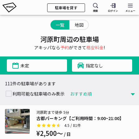
駐車場を貸す
検索
ログイン
メニュー
一覧
地図
河原町周辺の駐車場
アキッパなら
予約
ができて
格安料金
!
未定
指定なし
111件の駐車場があります
利用可能な駐車場のみ表示
河原町まで徒歩 5分
古都パーキング【ご利用時間：9:00~21:00】
4.5
/ 81件
¥2,500〜
/ 日