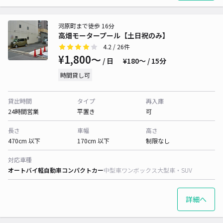
河原町まで徒歩 16分
高畑モータープール【土日祝のみ】
4.2
/ 26件
¥1,800〜
/ 日
¥180〜 / 15分
時間貸し可
貸出時間
タイプ
再入庫
24時間営業
平置き
可
長さ
車幅
高さ
470cm 以下
170cm 以下
制限なし
対応車種
オートバイ
軽自動車
コンパクトカー
中型車
ワンボックス
大型車・SUV
詳細へ