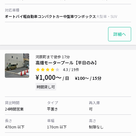
対応車種
オートバイ
軽自動車
コンパクトカー
中型車
ワンボックス
大型車・SUV
詳細へ
河原町まで徒歩 17分
高畑モータープール【平日のみ】
4.3
/ 19件
¥1,000〜
/ 日
¥100〜 / 15分
時間貸し可
貸出時間
タイプ
再入庫
24時間営業
平置き
可
長さ
車幅
高さ
470cm 以下
170cm 以下
制限なし