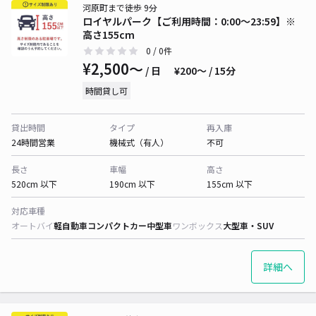
河原町まで徒歩 9分
ロイヤルパーク【ご利用時間：0:00〜23:59】※
高さ155cm
0
/ 0件
¥2,500〜
/ 日
¥200〜 / 15分
時間貸し可
貸出時間
タイプ
再入庫
24時間営業
機械式（有人）
不可
長さ
車幅
高さ
520cm 以下
190cm 以下
155cm 以下
対応車種
オートバイ
軽自動車
コンパクトカー
中型車
ワンボックス
大型車・SUV
詳細へ