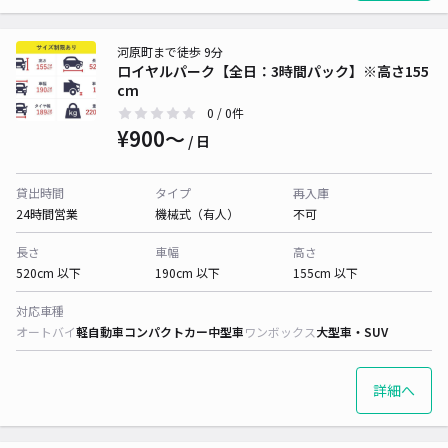
河原町まで徒歩 9分
ロイヤルパーク【全日：3時間パック】※高さ155
cm
0
/ 0件
¥900〜
/ 日
貸出時間
タイプ
再入庫
24時間営業
機械式（有人）
不可
長さ
車幅
高さ
520cm 以下
190cm 以下
155cm 以下
対応車種
オートバイ
軽自動車
コンパクトカー
中型車
ワンボックス
大型車・SUV
詳細へ