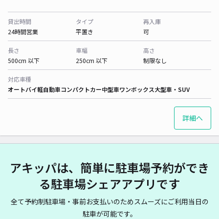
貸出時間
タイプ
再入庫
24時間営業
平置き
可
長さ
車幅
高さ
500cm 以下
250cm 以下
制限なし
対応車種
オートバイ
軽自動車
コンパクトカー
中型車
ワンボックス
大型車・SUV
詳細へ
アキッパは、簡単に駐車場予約ができ
る駐車場シェアアプリです
全て予約制駐車場・事前お支払いのためスムーズにご利用当日の
駐車が可能です。