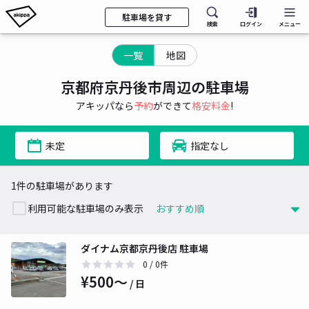
駐車場を貸す
検索
ログイン
メニュー
一覧
地図
京都府京丹後市周辺の駐車場
アキッパなら
予約
ができて
格安料金
!
未定
指定なし
1件の駐車場があります
利用可能な駐車場のみ表示
ダイナム京都京丹後店 駐車場
0
/ 0件
¥500〜
/ 日