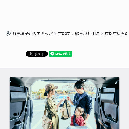
駐車場予約のアキッパ
京都府
綴喜郡井手町
京都府綴喜郡