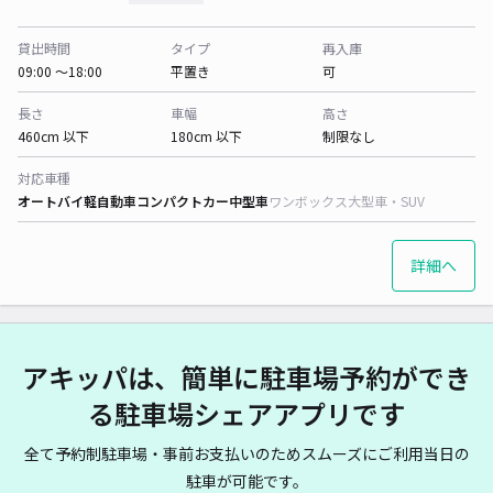
貸出時間
タイプ
再入庫
09:00 〜18:00
平置き
可
長さ
車幅
高さ
460cm 以下
180cm 以下
制限なし
対応車種
オートバイ
軽自動車
コンパクトカー
中型車
ワンボックス
大型車・SUV
詳細へ
アキッパは、簡単に駐車場予約ができ
る駐車場シェアアプリです
全て予約制駐車場・事前お支払いのためスムーズにご利用当日の
駐車が可能です。