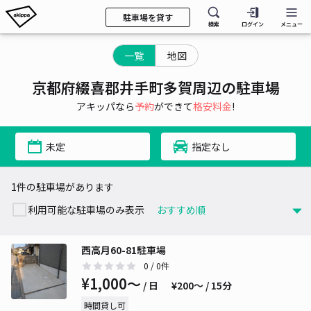
駐車場を貸す
検索
ログイン
メニュー
一覧
地図
京都府綴喜郡井手町多賀周辺の駐車場
アキッパなら
予約
ができて
格安料金
!
未定
指定なし
1件の駐車場があります
利用可能な駐車場のみ表示
西高月60-81駐車場
0
/ 0件
¥1,000〜
/ 日
¥200〜 / 15分
時間貸し可