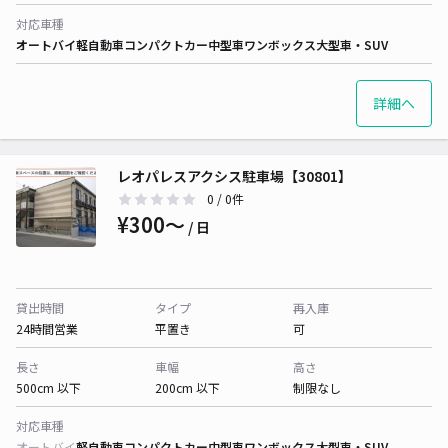
対応車種
オートバイ
軽自動車
コンパクトカー
中型車
ワンボックス
大型車・SUV
詳細へ
レオパレスアクシス駐車場【30801】
0
/ 0件
¥300〜
/ 日
貸出時間
タイプ
再入庫
24時間営業
平置き
可
長さ
車幅
高さ
500cm 以下
200cm 以下
制限なし
対応車種
オートバイ
軽自動車
コンパクトカー
中型車
ワンボックス
大型車・SUV