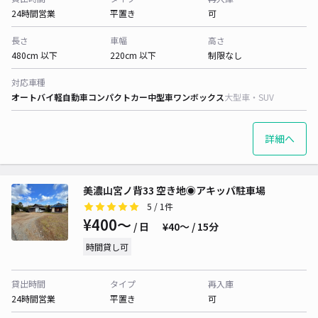
24時間営業
平置き
可
長さ
車幅
高さ
480cm 以下
220cm 以下
制限なし
対応車種
オートバイ
軽自動車
コンパクトカー
中型車
ワンボックス
大型車・SUV
詳細へ
美濃山宮ノ背33 空き地◉アキッパ駐車場
5
/ 1件
¥400〜
/ 日
¥40〜 / 15分
時間貸し可
貸出時間
タイプ
再入庫
24時間営業
平置き
可