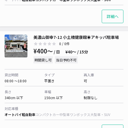
詳細へ
美濃山御幸7-12 小土橋健康館◉アキッパ駐車場
0
/ 0件
¥400〜
/ 日
¥40〜 / 15分
時間貸し可
当日予約不可
貸出時間
タイプ
再入庫
08:00 〜18:00
平置き
可
長さ
車幅
高さ
340cm 以下
150cm 以下
制限なし
対応車種
オートバイ
軽自動車
コンパクトカー
中型車
ワンボックス
大型車・SUV