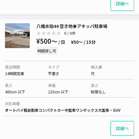
詳細へ
八幡水珀44 空き地◉アキッパ駐車場
0
/ 0件
¥500〜
/ 日
¥50〜 / 15分
時間貸し可
貸出時間
タイプ
再入庫
24時間営業
平置き
可
長さ
車幅
高さ
480cm 以下
220cm 以下
制限なし
対応車種
オートバイ
軽自動車
コンパクトカー
中型車
ワンボックス
大型車・SUV
詳細へ