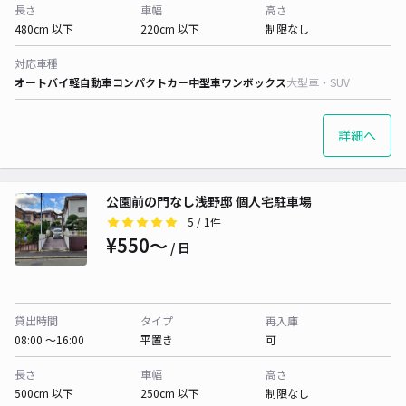
長さ
車幅
高さ
480cm 以下
220cm 以下
制限なし
対応車種
オートバイ
軽自動車
コンパクトカー
中型車
ワンボックス
大型車・SUV
詳細へ
公園前の門なし浅野邸 個人宅駐車場
5
/ 1件
¥550〜
/ 日
貸出時間
タイプ
再入庫
08:00 〜16:00
平置き
可
長さ
車幅
高さ
500cm 以下
250cm 以下
制限なし