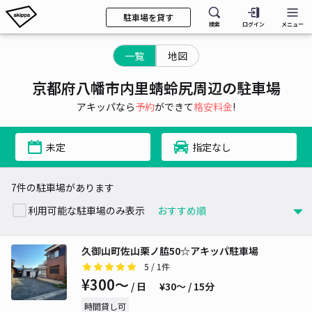
駐車場を貸す
検索
ログイン
メニュー
一覧
地図
京都府八幡市内里蜻蛉尻周辺の駐車場
アキッパなら
予約
ができて
格安料金
!
未定
指定なし
7件の駐車場があります
利用可能な駐車場のみ表示
久御山町佐山栗ノ脇50☆アキッパ駐車場
5
/ 1件
¥300〜
/ 日
¥30〜 / 15分
時間貸し可