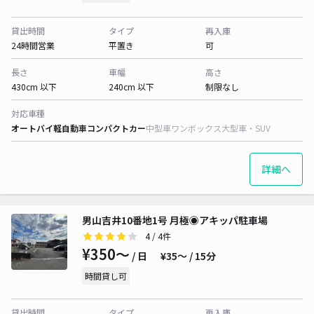
貸出時間
タイプ
再入庫
24時間営業
平置き
可
長さ
車幅
高さ
430cm 以下
240cm 以下
制限なし
対応車種
オートバイ
軽自動車
コンパクトカー
中型車
ワンボックス
大型車・SUV
詳細へ
男山吉井10番地1号 月極◉アキッパ駐車場
4
/ 4件
¥350〜
/ 日
¥35〜 / 15分
時間貸し可
貸出時間
タイプ
再入庫