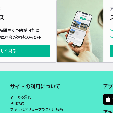
に
ス
時間早く予約が可能に
車料金が常時10%OFF
詳しく見る
サイトの利用について
アプ
よくある質問
利用規約
アキッパバリュープラス利用規約
アキ