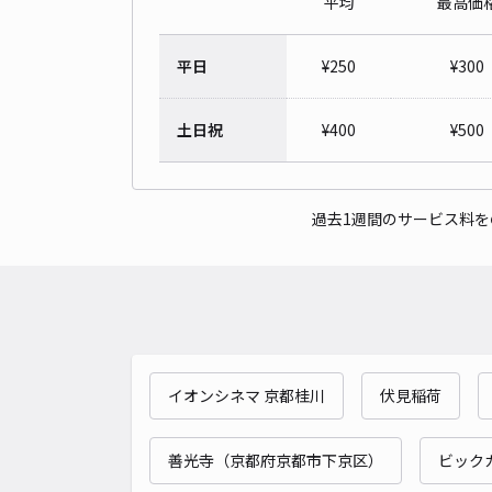
平均
最高価
平日
¥
250
¥
300
土日祝
¥
400
¥
500
過去1週間のサービス料
イオンシネマ 京都桂川
伏見稲荷
善光寺（京都府京都市下京区）
ビック