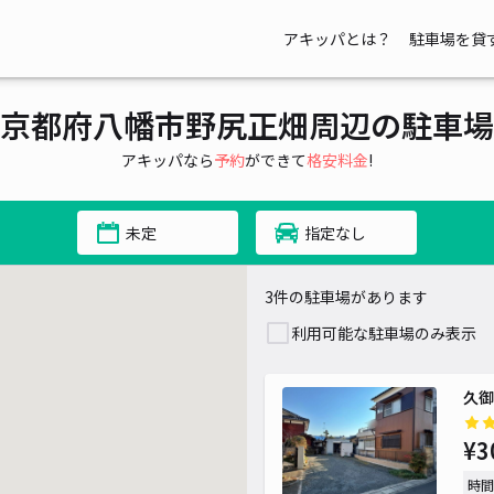
アキッパとは？
駐車場を貸
京都府八幡市野尻正畑周辺の駐車場
アキッパなら
予約
ができて
格安料金
!
未定
指定なし
3件の駐車場があります
利用可能な駐車場のみ表示
久御
¥3
時間