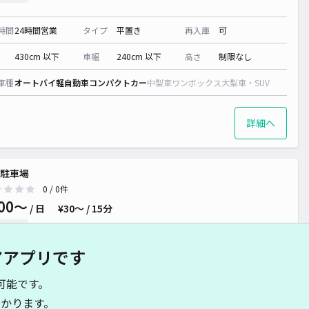
時間
24時間営業
タイプ
平置き
再入庫
可
430cm 以下
車幅
240cm 以下
高さ
制限なし
車種
オートバイ
軽自動車
コンパクトカー
中型車
ワンボックス
大型車・SUV
詳細へ
駐車場
0
/ 0件
00〜
/ 日
¥30〜 / 15分
貸し可
アアプリです
時間
24時間営業
タイプ
平置き
再入庫
可
可能です。
430cm 以下
車幅
280cm 以下
高さ
制限なし
かります。