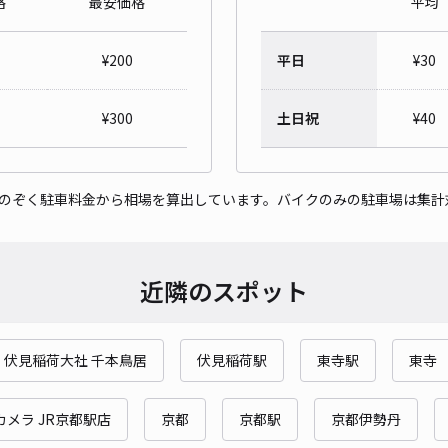
格
最安価格
平均
¥
200
平日
¥
30
¥
300
土日祝
¥
40
をのぞく駐車料金から相場を算出しています。バイクのみの駐車場は集計
近隣のスポット
伏見稲荷大社 千本鳥居
伏見稲荷駅
東寺駅
東寺
カメラ JR京都駅店
京都
京都駅
京都伊勢丹