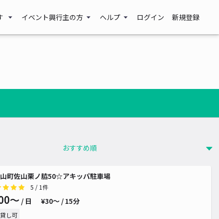
す
イベント興行主の方
ヘルプ
ログイン
新規登録
山町佐山栗ノ脇50☆アキッパ駐車場
5
/ 1件
00〜
/ 日
¥30〜 / 15分
貸し可