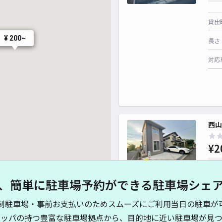
貸出
¥ 200~
長さ
対応
西山
¥2
時間
、簡単に駐車場予約ができる駐車場シェ
貸出
制駐車場・事前お支払いのためスムーズにご利用当日の駐車が
長さ
キッパの持つ豊富な駐車場拠点から、目的地に近い駐車場が見つ