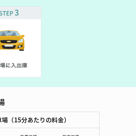
車種
オートバイ
軽自動車
コンパクトカー
中型車
ワンボックス
大型車・SUV
詳細へ
山町佐山新開地アキッパ駐車場
0
/ 0件
00〜
/ 日
¥40〜 / 15分
貸し可
時間
24時間営業
タイプ
平置き
再入庫
可
480cm 以下
車幅
210cm 以下
高さ
制限なし
場
車種
オートバイ
軽自動車
コンパクトカー
中型車
ワンボックス
大型車・SUV
車場（15分あたりの料金）
詳細へ