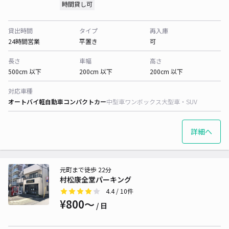
時間貸し可
貸出時間
タイプ
再入庫
24時間営業
平置き
可
長さ
車幅
高さ
500cm 以下
200cm 以下
200cm 以下
対応車種
オートバイ
軽自動車
コンパクトカー
中型車
ワンボックス
大型車・SUV
詳細へ
元町まで徒歩 22分
村松康全堂パーキング
4.4
/ 10件
¥800〜
/ 日