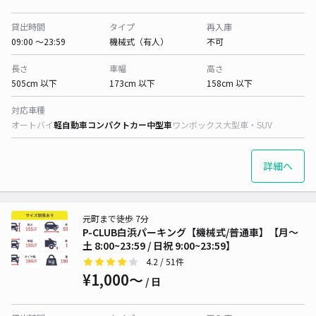
貸出時間
タイプ
再入庫
09:00 〜23:59
機械式（有人）
不可
長さ
車幅
高さ
505cm 以下
173cm 以下
158cm 以下
対応車種
オートバイ
軽自動車
コンパクトカー
中型車
ワンボックス
大型車・SUV
詳細へ
元町まで徒歩 7分
P-CLUB白浜パーキング【機械式/普通車】【月〜
土 8:00~23:59 / 日祝 9:00~23:59】
4.2
/ 51件
¥1,000〜
/ 日