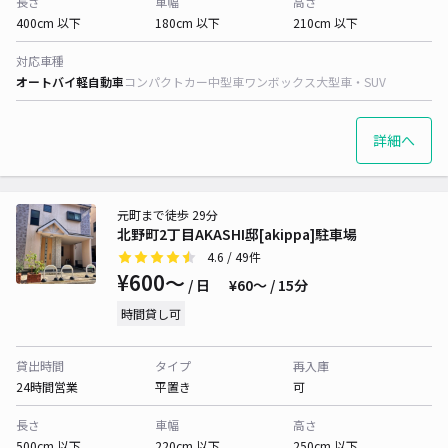
長さ
車幅
高さ
400cm 以下
180cm 以下
210cm 以下
対応車種
オートバイ
軽自動車
コンパクトカー
中型車
ワンボックス
大型車・SUV
詳細へ
元町まで徒歩 29分
北野町2丁目AKASHI邸[akippa]駐車場
4.6
/ 49件
¥600〜
/ 日
¥60〜 / 15分
時間貸し可
貸出時間
タイプ
再入庫
24時間営業
平置き
可
長さ
車幅
高さ
500cm 以下
220cm 以下
250cm 以下