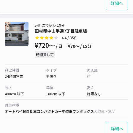
詳細へ
元町まで徒歩 19分
田村邸中山手通7丁目駐車場
4.4
/ 35件
¥720〜
/ 日
¥70〜 / 15分
時間貸し可
貸出時間
タイプ
再入庫
24時間営業
平置き
可
長さ
車幅
高さ
480cm 以下
180cm 以下
制限なし
対応車種
オートバイ
軽自動車
コンパクトカー
中型車
ワンボックス
大型車・SUV
詳細へ