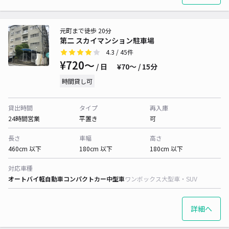
元町まで徒歩 20分
第二 スカイマンション駐車場
4.3
/ 45件
¥720〜
/ 日
¥70〜 / 15分
時間貸し可
貸出時間
タイプ
再入庫
24時間営業
平置き
可
長さ
車幅
高さ
460cm 以下
180cm 以下
180cm 以下
対応車種
オートバイ
軽自動車
コンパクトカー
中型車
ワンボックス
大型車・SUV
詳細へ