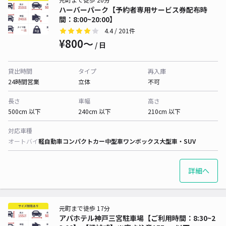
ハーバーパーク【予約者専用サービス券配布時
間：8:00~20:00】
4.4
/ 201件
¥800〜
/ 日
貸出時間
タイプ
再入庫
24時間営業
立体
不可
長さ
車幅
高さ
500cm 以下
240cm 以下
210cm 以下
対応車種
オートバイ
軽自動車
コンパクトカー
中型車
ワンボックス
大型車・SUV
詳細へ
元町まで徒歩 17分
アパホテル神戸三宮駐車場【ご利用時間：8:30~2