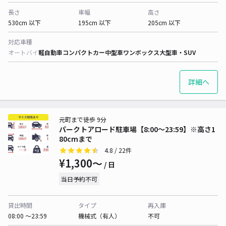
長さ
車幅
高さ
530cm 以下
195cm 以下
205cm 以下
対応車種
オートバイ
軽自動車
コンパクトカー
中型車
ワンボックス
大型車・SUV
詳細へ
元町まで徒歩 9分
パークトアロード駐車場【8:00～23:59】※高さ1
80cmまで
4.8
/ 22件
¥1,300〜
/ 日
当日予約不可
貸出時間
タイプ
再入庫
08:00 〜23:59
機械式（有人）
不可