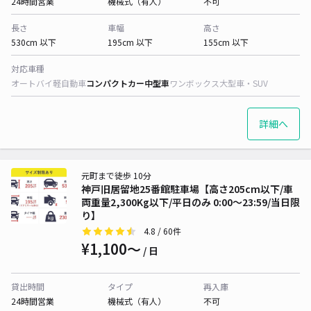
24時間営業
機械式（有人）
不可
長さ
車幅
高さ
530cm 以下
195cm 以下
155cm 以下
対応車種
オートバイ
軽自動車
コンパクトカー
中型車
ワンボックス
大型車・SUV
詳細へ
元町まで徒歩 10分
神戸旧居留地25番館駐車場【高さ205cm以下/車
両重量2,300Kg以下/平日のみ 0:00～23:59/当日限
り】
4.8
/ 60件
¥1,100〜
/ 日
貸出時間
タイプ
再入庫
24時間営業
機械式（有人）
不可