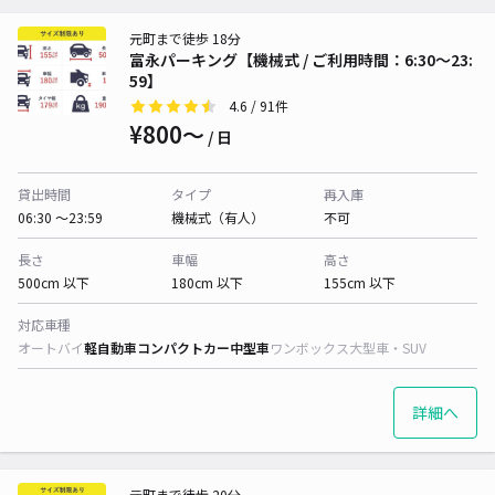
元町まで徒歩 18分
富永パーキング【機械式 / ご利用時間：6:30～23:
59】
4.6
/ 91件
¥800〜
/ 日
貸出時間
タイプ
再入庫
06:30 〜23:59
機械式（有人）
不可
長さ
車幅
高さ
500cm 以下
180cm 以下
155cm 以下
対応車種
オートバイ
軽自動車
コンパクトカー
中型車
ワンボックス
大型車・SUV
詳細へ
元町まで徒歩 20分