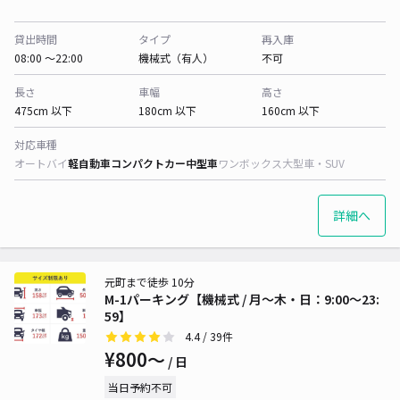
貸出時間
タイプ
再入庫
08:00 〜22:00
機械式（有人）
不可
長さ
車幅
高さ
475cm 以下
180cm 以下
160cm 以下
対応車種
オートバイ
軽自動車
コンパクトカー
中型車
ワンボックス
大型車・SUV
詳細へ
元町まで徒歩 10分
M-1パーキング【機械式 / 月～木・日：9:00〜23:
59】
4.4
/ 39件
¥800〜
/ 日
当日予約不可