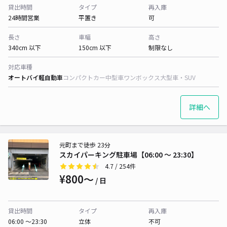
貸出時間
タイプ
再入庫
24時間営業
平置き
可
長さ
車幅
高さ
340cm 以下
150cm 以下
制限なし
対応車種
オートバイ
軽自動車
コンパクトカー
中型車
ワンボックス
大型車・SUV
詳細へ
元町まで徒歩 23分
スカイパーキング駐車場【06:00 〜 23:30】
4.7
/ 254件
¥800〜
/ 日
貸出時間
タイプ
再入庫
06:00 〜23:30
立体
不可