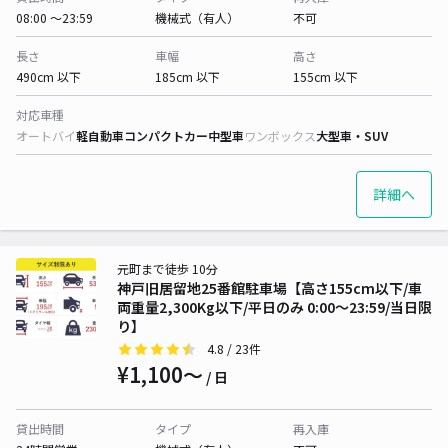
08:00 〜23:59
機械式（有人）
不可
長さ
車幅
高さ
490cm 以下
185cm 以下
155cm 以下
対応車種
オートバイ
軽自動車
コンパクトカー
中型車
ワンボックス
大型車・SUV
詳細へ
元町まで徒歩 10分
神戸旧居留地25番館駐車場【高さ155cm以下/車
両重量2,300Kg以下/平日のみ 0:00～23:59/当日限
り】
4.8
/ 23件
¥1,100〜
/ 日
貸出時間
タイプ
再入庫