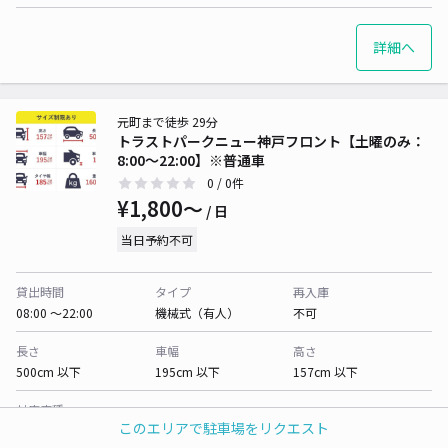
詳細へ
元町まで徒歩 29分
トラストパークニュー神戸フロント【土曜のみ：
8:00～22:00】※普通車
0
/ 0件
¥1,800〜
/ 日
当日予約不可
貸出時間
タイプ
再入庫
08:00 〜22:00
機械式（有人）
不可
長さ
車幅
高さ
500cm 以下
195cm 以下
157cm 以下
対応車種
このエリアで駐車場をリクエスト
オートバイ
軽自動車
コンパクトカー
中型車
ワンボックス
大型車・SUV