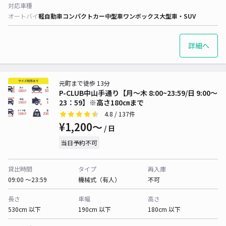
対応車種
オートバイ
軽自動車
コンパクトカー
中型車
ワンボックス
大型車・SUV
詳細へ
元町まで徒歩 13分
P-CLUB中山手通り【月～木 8:00~23:59/日 9:00～
23：59】※高さ180㎝まで
4.8
/ 137件
¥1,200〜
/ 日
当日予約不可
貸出時間
タイプ
再入庫
09:00 〜23:59
機械式（有人）
不可
長さ
車幅
高さ
530cm 以下
190cm 以下
180cm 以下