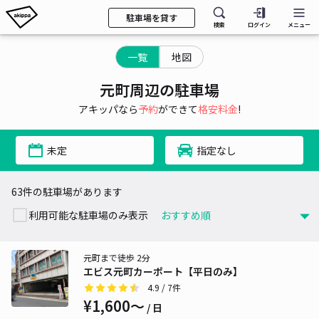
駐車場を貸す
検索
ログイン
メニュー
一覧
地図
元町周辺の駐車場
アキッパなら
予約
ができて
格安料金
!
未定
指定なし
63件の駐車場があります
利用可能な駐車場のみ表示
元町まで徒歩 2分
エビス元町カーポート【平日のみ】
4.9
/ 7件
¥1,600〜
/ 日