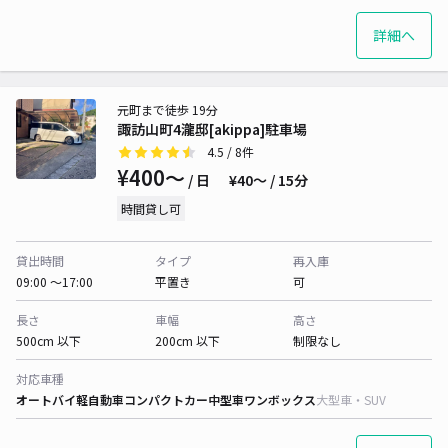
詳細へ
元町まで徒歩 19分
諏訪山町4瀧邸[akippa]駐車場
4.5
/ 8件
¥400〜
/ 日
¥40〜 / 15分
時間貸し可
貸出時間
タイプ
再入庫
09:00 〜17:00
平置き
可
長さ
車幅
高さ
500cm 以下
200cm 以下
制限なし
対応車種
オートバイ
軽自動車
コンパクトカー
中型車
ワンボックス
大型車・SUV