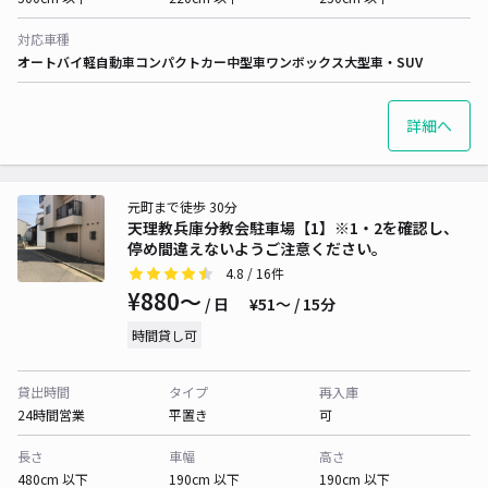
対応車種
オートバイ
軽自動車
コンパクトカー
中型車
ワンボックス
大型車・SUV
詳細へ
元町まで徒歩 30分
天理教兵庫分教会駐車場【1】※1・2を確認し、
停め間違えないようご注意ください。
4.8
/ 16件
¥880〜
/ 日
¥51〜 / 15分
時間貸し可
貸出時間
タイプ
再入庫
24時間営業
平置き
可
長さ
車幅
高さ
480cm 以下
190cm 以下
190cm 以下