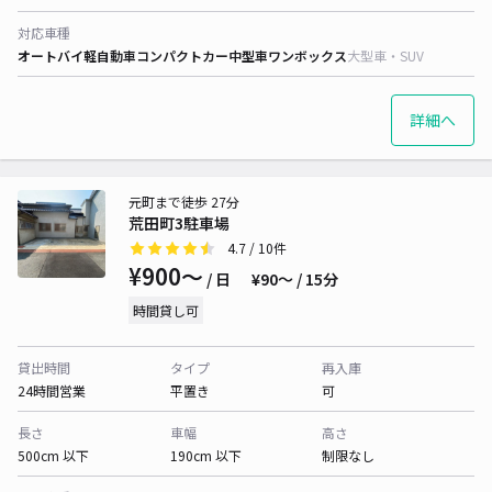
対応車種
オートバイ
軽自動車
コンパクトカー
中型車
ワンボックス
大型車・SUV
詳細へ
元町まで徒歩 27分
荒田町3駐車場
4.7
/ 10件
¥900〜
/ 日
¥90〜 / 15分
時間貸し可
貸出時間
タイプ
再入庫
24時間営業
平置き
可
長さ
車幅
高さ
500cm 以下
190cm 以下
制限なし