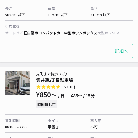
長さ
車幅
高さ
500cm 以下
175cm 以下
210cm 以下
対応車種
オートバイ
軽自動車
コンパクトカー
中型車
ワンボックス
大型車・SUV
詳細へ
元町まで徒歩 23分
雲井通2丁目駐車場
5
/ 18件
¥850〜
/ 日
¥85〜 / 15分
時間貸し可
貸出時間
タイプ
再入庫
08:00 〜22:00
平置き
不可