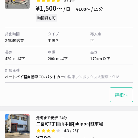
5
/ 1件
¥1,500〜
/ 日
¥100〜 / 15分
時間貸し可
貸出時間
タイプ
再入庫
24時間営業
平置き
可
長さ
車幅
高さ
420cm 以下
200cm 以下
170cm 以下
対応車種
オートバイ
軽自動車
コンパクトカー
中型車
ワンボックス
大型車・SUV
詳細へ
元町まで徒歩 24分
二宮町2丁目山本邸[akippa]駐車場
4.3
/ 26件