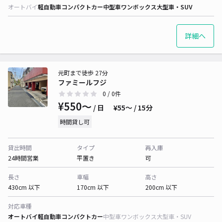
オートバイ
軽自動車
コンパクトカー
中型車
ワンボックス
大型車・SUV
詳細へ
元町まで徒歩 27分
ファミールフジ
0
/ 0件
¥550〜
/ 日
¥55〜 / 15分
時間貸し可
貸出時間
タイプ
再入庫
24時間営業
平置き
可
長さ
車幅
高さ
430cm 以下
170cm 以下
200cm 以下
対応車種
オートバイ
軽自動車
コンパクトカー
中型車
ワンボックス
大型車・SUV