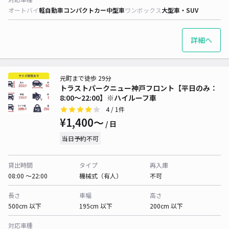
オートバイ
軽自動車
コンパクトカー
中型車
ワンボックス
大型車・SUV
詳細へ
元町まで徒歩 29分
トラストパークニュー神戸フロント【平日のみ：
8:00～22:00】※ハイルーフ車
4
/ 1件
¥1,400〜
/ 日
当日予約不可
貸出時間
タイプ
再入庫
08:00 〜22:00
機械式（有人）
不可
長さ
車幅
高さ
500cm 以下
195cm 以下
200cm 以下
対応車種