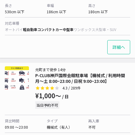
長さ
車幅
高さ
530cm 以下
186cm 以下
180cm 以下
対応車種
オートバイ
軽自動車
コンパクトカー
中型車
ワンボックス
大型車・SUV
詳細へ
元町まで徒歩 14分
P-CLUB神戸国際会館駐車場【機械式 / 利用時間
月〜土 8:00~23:00 / 日祝 9:00~23:00】
4.3
/ 289件
¥1,000〜
/ 日
当日予約不可
貸出時間
タイプ
再入庫
09:00 〜23:00
機械式（有人）
不可