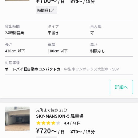
¥700〜
/ 日
¥70〜 / 15分
時間貸し可
貸出時間
タイプ
再入庫
24時間営業
平置き
可
長さ
車幅
高さ
430cm 以下
180cm 以下
制限なし
対応車種
オートバイ
軽自動車
コンパクトカー
中型車
ワンボックス
大型車・SUV
詳細へ
元町まで徒歩 23分
SKY-MANSION-5 駐車場
4.4
/ 41件
¥720〜
/ 日
¥70〜 / 15分