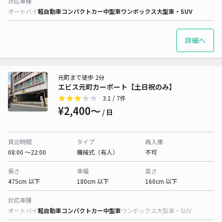
対応車種
オートバイ
軽自動車
コンパクトカー
中型車
ワンボックス
大型車・SUV
詳細へ
元町まで徒歩 2分
エビス元町カーポート【土日祝のみ】
3.1
/ 7件
¥2,400〜
/ 日
貸出時間
タイプ
再入庫
08:00 〜22:00
機械式（有人）
不可
長さ
車幅
高さ
475cm 以下
180cm 以下
160cm 以下
対応車種
オートバイ
軽自動車
コンパクトカー
中型車
ワンボックス
大型車・SUV