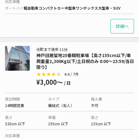
対応車種
オートバイ
軽自動車
コンパクトカー
中型車
ワンボックス
大型車・SUV
詳細へ
元町まで徒歩 11分
神戸旧居留地25番館駐車場【高さ155cm以下/車
両重量2,300Kg以下/土日祝のみ 0:00～23:59/当日
限り】
4.4
/ 7件
¥3,000〜
/ 日
貸出時間
タイプ
再入庫
24時間営業
機械式（有人）
不可
長さ
車幅
高さ
530cm 以下
195cm 以下
155cm 以下
対応車種