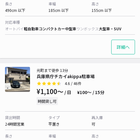
長さ
車幅
高さ
490cm 以下
185cm 以下
155cm 以下
対応車種
オートバイ
軽自動車
コンパクトカー
中型車
ワンボックス
大型車・SUV
詳細へ
元町まで徒歩 13分
兵庫県庁チカイakippa駐車場
4.6
/ 46件
¥1,100〜
/ 日
¥100〜 / 15分
時間貸し可
貸出時間
タイプ
再入庫
24時間営業
平置き
可
長さ
車幅
高さ