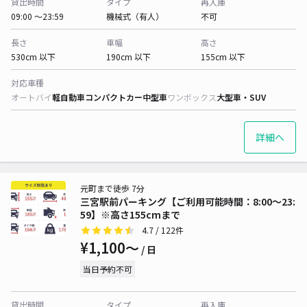
貸出時間
タイプ
再入庫
09:00 〜23:59
機械式（有人）
不可
長さ
車幅
高さ
530cm 以下
190cm 以下
155cm 以下
対応車種
オートバイ
軽自動車
コンパクトカー
中型車
ワンボックス
大型車・SUV
詳細へ
元町まで徒歩 7分
三宮駅前パーキング【ご利用可能時間：8:00～23:
59】※高さ155cmまで
4.7
/ 122件
¥1,100〜
/ 日
当日予約不可
貸出時間
タイプ
再入庫