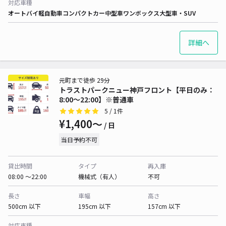
対応車種
オートバイ
軽自動車
コンパクトカー
中型車
ワンボックス
大型車・SUV
詳細へ
元町まで徒歩 29分
トラストパークニュー神戸フロント【平日のみ：
8:00～22:00】※普通車
5
/ 1件
¥1,400〜
/ 日
当日予約不可
貸出時間
タイプ
再入庫
08:00 〜22:00
機械式（有人）
不可
長さ
車幅
高さ
500cm 以下
195cm 以下
157cm 以下
対応車種