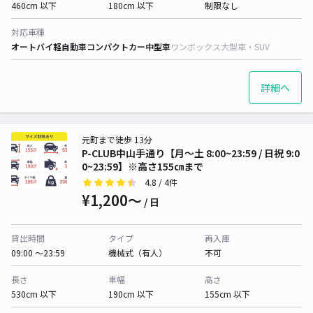
460cm 以下
180cm 以下
制限なし
対応車種
オートバイ
軽自動車
コンパクトカー
中型車
ワンボックス
大型車・SUV
詳細へ
元町まで徒歩 13分
P-CLUB中山手通り【月〜土 8:00~23:59 / 日祝 9:0
0~23:59】※高さ155㎝まで
4.8
/ 4件
¥1,200〜
/ 日
貸出時間
タイプ
再入庫
09:00 〜23:59
機械式（有人）
不可
長さ
車幅
高さ
530cm 以下
190cm 以下
155cm 以下