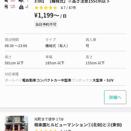
3:00】 【機械式】※高さ注意155cm以下
4.7
/ 87件
¥1,199〜
/ 日
当日予約不可
貸出時間
タイプ
再入庫
08:30 〜23:00
機械式（有人）
可
長さ
車幅
高さ
501cm 以下
185cm 以下
155cm 以下
対応車種
オートバイ
軽自動車
コンパクトカー
中型車
ワンボックス
大型車・SUV
詳細へ
元町まで徒歩 17分
相楽園ヒルビューマンション①(北側)と②(東側)