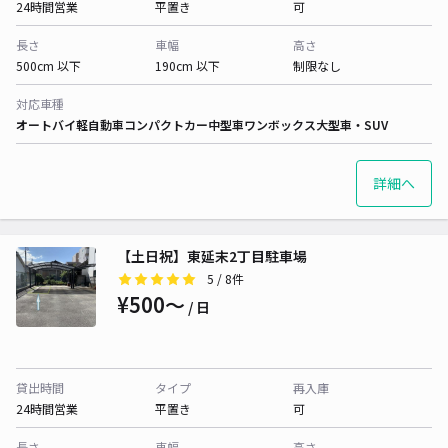
24時間営業
平置き
可
長さ
車幅
高さ
500cm 以下
190cm 以下
制限なし
対応車種
オートバイ
軽自動車
コンパクトカー
中型車
ワンボックス
大型車・SUV
詳細へ
【土日祝】東延末2丁目駐車場
5
/ 8件
¥500〜
/ 日
貸出時間
タイプ
再入庫
24時間営業
平置き
可
長さ
車幅
高さ