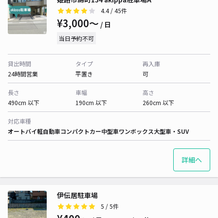
4.4
/ 45件
¥3,000〜
/ 日
当日予約不可
貸出時間
タイプ
再入庫
24時間営業
平置き
可
長さ
車幅
高さ
490cm 以下
190cm 以下
260cm 以下
対応車種
オートバイ
軽自動車
コンパクトカー
中型車
ワンボックス
大型車・SUV
詳細へ
伊伝居駐車場
5
/ 5件