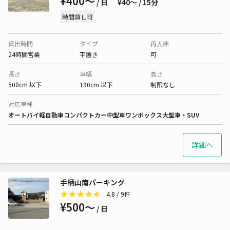
¥400〜
/ 日
¥40〜 / 15分
時間貸し可
貸出時間
タイプ
再入庫
24時間営業
平置き
可
長さ
車幅
高さ
500cm 以下
190cm 以下
制限なし
対応車種
オートバイ
軽自動車
コンパクトカー
中型車
ワンボックス
大型車・SUV
詳細へ
手柄山南パーキング
4.8
/ 9件
¥500〜
/ 日