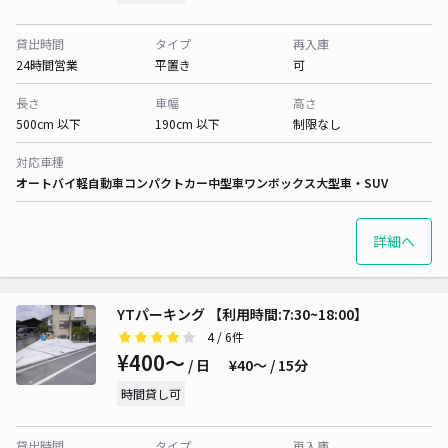
貸出時間
タイプ
再入庫
24時間営業
平置き
可
長さ
車幅
高さ
500cm 以下
190cm 以下
制限なし
対応車種
オートバイ
軽自動車
コンパクトカー
中型車
ワンボックス
大型車・SUV
詳細へ
YTパーキング 【利用時間:7:30~18:00】
4
/ 6件
¥400〜
/ 日
¥40〜 / 15分
時間貸し可
貸出時間
タイプ
再入庫