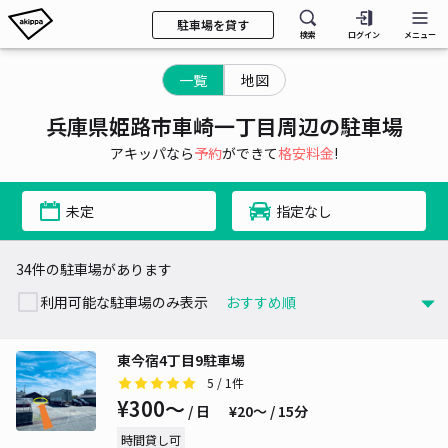
駐車場を貸す
検索
ログイン
メニュー
一覧
地図
兵庫県姫路市車崎一丁目周辺の駐車場
アキッパなら
予約
ができて
格安料金
!
未定
指定なし
34件の駐車場があります
利用可能な駐車場のみ表示
東今宿4丁目9駐車場
5
/ 1件
¥300〜
/ 日
¥20〜 / 15分
時間貸し可