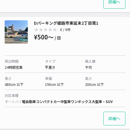
詳細へ
Dパーキング姫路市東延末2丁目第1
0
/ 0件
¥500〜
/ 日
貸出時間
タイプ
再入庫
24時間営業
平置き
不可
長さ
車幅
高さ
480cm 以下
190cm 以下
200cm 以下
対応車種
オートバイ
軽自動車
コンパクトカー
中型車
ワンボックス
大型車・SUV
詳細へ