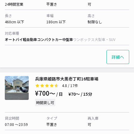
24時間営業
平置き
可
長さ
車幅
高さ
460cm 以下
180cm 以下
制限なし
対応車種
オートバイ
軽自動車
コンパクトカー
中型車
ワンボックス
大型車・SUV
詳細へ
兵庫県姫路市大黒壱丁町16駐車場
4.8
/ 17件
¥700〜
/ 日
¥70〜 / 15分
時間貸し可
貸出時間
タイプ
再入庫
07:00 〜23:59
平置き
可