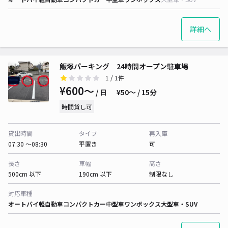
詳細へ
飯塚パーキング 24時間オープン駐車場
1
/ 1件
¥600〜
/ 日
¥50〜 / 15分
時間貸し可
貸出時間
タイプ
再入庫
07:30 〜08:30
平置き
可
長さ
車幅
高さ
500cm 以下
190cm 以下
制限なし
対応車種
オートバイ
軽自動車
コンパクトカー
中型車
ワンボックス
大型車・SUV