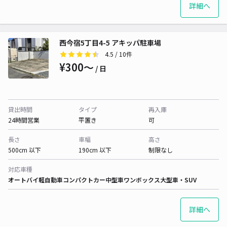
詳細へ
西今宿5丁目4-5 アキッパ駐車場
4.5
/ 10件
¥300〜
/ 日
貸出時間
タイプ
再入庫
24時間営業
平置き
可
長さ
車幅
高さ
500cm 以下
190cm 以下
制限なし
対応車種
オートバイ
軽自動車
コンパクトカー
中型車
ワンボックス
大型車・SUV
詳細へ