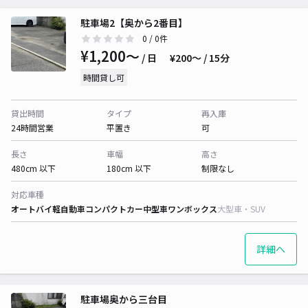
駐車場2【奥から2番目】
0
/ 0件
¥1,200〜
/ 日
¥200〜 / 15分
時間貸し可
貸出時間
タイプ
再入庫
24時間営業
平置き
可
長さ
車幅
高さ
480cm 以下
180cm 以下
制限なし
対応車種
オートバイ
軽自動車
コンパクトカー
中型車
ワンボックス
大型車・SUV
詳細へ
駐車場奥から三台目