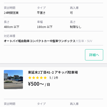
貸出時間
タイプ
再入庫
24時間営業
平置き
可
長さ
車幅
高さ
480cm 以下
180cm 以下
制限なし
対応車種
オートバイ
軽自動車
コンパクトカー
中型車
ワンボックス
大型車・SUV
詳細へ
東延末2丁目41-2 アキッパ駐車場
5
/ 1件
¥500〜
/ 日
貸出時間
タイプ
再入庫