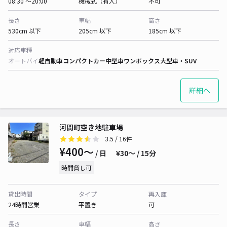
08:30 〜20:00
機械式（有人）
不可
長さ
車幅
高さ
530cm 以下
205cm 以下
185cm 以下
対応車種
オートバイ
軽自動車
コンパクトカー
中型車
ワンボックス
大型車・SUV
詳細へ
河間町空き地駐車場
3.5
/ 16件
¥400〜
/ 日
¥30〜 / 15分
時間貸し可
貸出時間
タイプ
再入庫
24時間営業
平置き
可
長さ
車幅
高さ