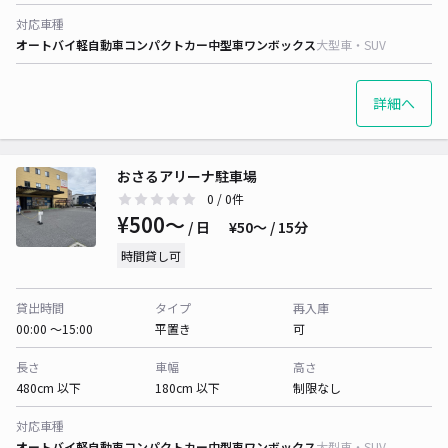
対応車種
オートバイ
軽自動車
コンパクトカー
中型車
ワンボックス
大型車・SUV
詳細へ
おさるアリーナ駐車場
0
/ 0件
¥500〜
/ 日
¥50〜 / 15分
時間貸し可
貸出時間
タイプ
再入庫
00:00 〜15:00
平置き
可
長さ
車幅
高さ
480cm 以下
180cm 以下
制限なし
対応車種
オートバイ
軽自動車
コンパクトカー
中型車
ワンボックス
大型車・SUV