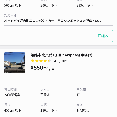
500cm 以下
200cm 以下
233cm 以下
対応車種
オートバイ
軽自動車
コンパクトカー
中型車
ワンボックス
大型車・SUV
詳細へ
姫路市北八代1丁目2 akippa駐車場(2)
4.5
/ 20件
¥550〜
/ 日
貸出時間
タイプ
再入庫
24時間営業
平置き
可
長さ
車幅
高さ
450cm 以下
180cm 以下
制限なし