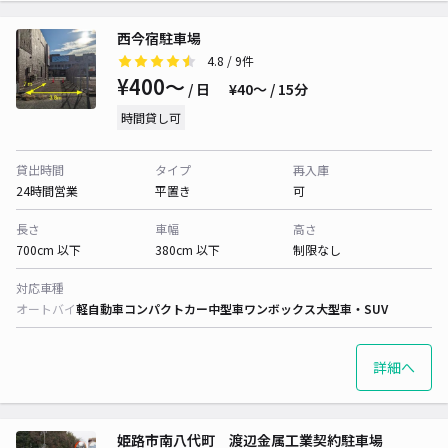
西今宿駐車場
4.8
/ 9件
¥400〜
/ 日
¥40〜 / 15分
時間貸し可
貸出時間
タイプ
再入庫
24時間営業
平置き
可
長さ
車幅
高さ
700cm 以下
380cm 以下
制限なし
対応車種
オートバイ
軽自動車
コンパクトカー
中型車
ワンボックス
大型車・SUV
詳細へ
姫路市南八代町 渡辺金属工業契約駐車場