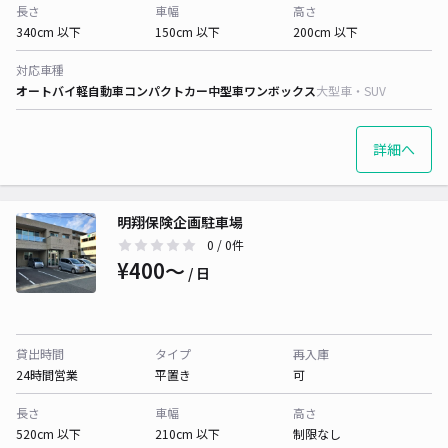
長さ
車幅
高さ
340cm 以下
150cm 以下
200cm 以下
対応車種
オートバイ
軽自動車
コンパクトカー
中型車
ワンボックス
大型車・SUV
詳細へ
明翔保険企画駐車場
0
/ 0件
¥400〜
/ 日
貸出時間
タイプ
再入庫
24時間営業
平置き
可
長さ
車幅
高さ
520cm 以下
210cm 以下
制限なし