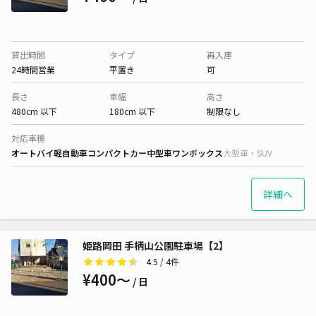
貸出時間
タイプ
再入庫
24時間営業
平置き
可
長さ
車幅
高さ
480cm 以下
180cm 以下
制限なし
対応車種
オートバイ
軽自動車
コンパクトカー
中型車
ワンボックス
大型車・SUV
詳細へ
姫路岡田 手柄山公園駐車場【2】
4.5
/ 4件
¥400〜
/ 日