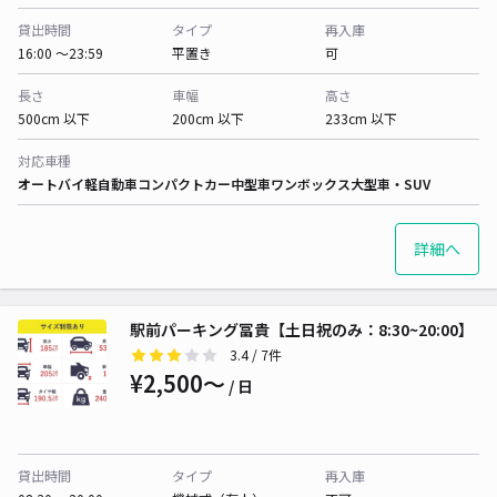
貸出時間
タイプ
再入庫
16:00 〜23:59
平置き
可
長さ
車幅
高さ
500cm 以下
200cm 以下
233cm 以下
対応車種
オートバイ
軽自動車
コンパクトカー
中型車
ワンボックス
大型車・SUV
詳細へ
駅前パーキング冨貴【土日祝のみ：8:30~20:00】
3.4
/ 7件
¥2,500〜
/ 日
貸出時間
タイプ
再入庫