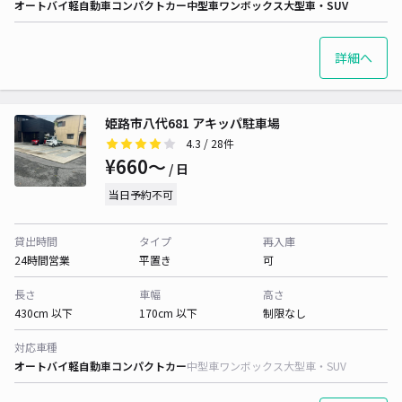
オートバイ
軽自動車
コンパクトカー
中型車
ワンボックス
大型車・SUV
詳細へ
姫路市八代681 アキッパ駐車場
4.3
/ 28件
¥660〜
/ 日
当日予約不可
貸出時間
タイプ
再入庫
24時間営業
平置き
可
長さ
車幅
高さ
430cm 以下
170cm 以下
制限なし
対応車種
オートバイ
軽自動車
コンパクトカー
中型車
ワンボックス
大型車・SUV