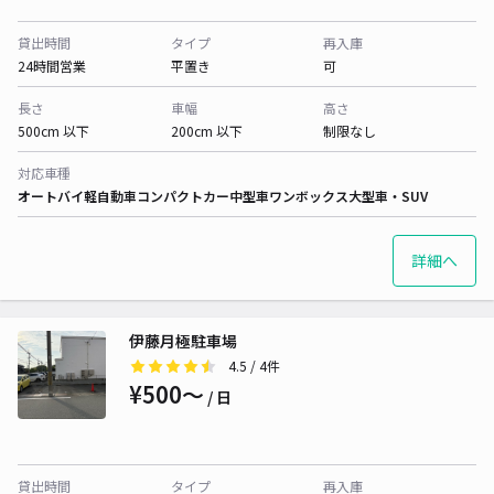
貸出時間
タイプ
再入庫
24時間営業
平置き
可
長さ
車幅
高さ
500cm 以下
200cm 以下
制限なし
対応車種
オートバイ
軽自動車
コンパクトカー
中型車
ワンボックス
大型車・SUV
詳細へ
伊藤月極駐車場
4.5
/ 4件
¥500〜
/ 日
貸出時間
タイプ
再入庫