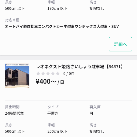
長さ
車幅
高さ
500cm 以下
190cm 以下
制限なし
対応車種
オートバイ
軽自動車
コンパクトカー
中型車
ワンボックス
大型車・SUV
詳細へ
レオネクスト姫路さいしょう駐車場【54571】
0
/ 0件
¥400〜
/ 日
貸出時間
タイプ
再入庫
24時間営業
平置き
可
長さ
車幅
高さ
500cm 以下
200cm 以下
制限なし