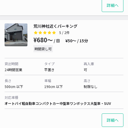
詳細へ
荒川神社近くパーキング
5
/ 2件
¥680〜
/ 日
¥50〜 / 15分
時間貸し可
貸出時間
タイプ
再入庫
24時間営業
平置き
可
長さ
車幅
高さ
500cm 以下
190cm 以下
制限なし
対応車種
オートバイ
軽自動車
コンパクトカー
中型車
ワンボックス
大型車・SUV
詳細へ