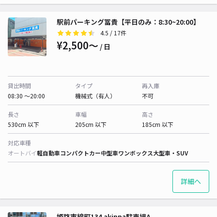
駅前パーキング冨貴【平日のみ：8:30~20:00】
4.5
/ 17件
¥2,500〜
/ 日
貸出時間
タイプ
再入庫
08:30 〜20:00
機械式（有人）
不可
長さ
車幅
高さ
530cm 以下
205cm 以下
185cm 以下
対応車種
オートバイ
軽自動車
コンパクトカー
中型車
ワンボックス
大型車・SUV
詳細へ
姫路市綿町134 akippa駐車場A