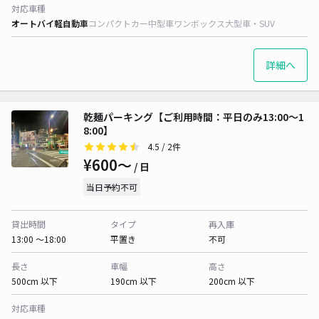
対応車種
オートバイ
軽自動車
コンパクトカー
中型車
ワンボックス
大型車・SUV
詳細へ
乾麺パーキング【ご利用時間：平日のみ13:00～1
8:00】
4.5
/ 2件
¥600〜
/ 日
当日予約不可
貸出時間
タイプ
再入庫
13:00 〜18:00
平置き
不可
長さ
車幅
高さ
500cm 以下
190cm 以下
200cm 以下
対応車種