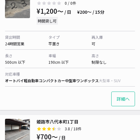
0
/ 0件
¥1,200〜
/ 日
¥200〜 / 15分
時間貸し可
貸出時間
タイプ
再入庫
24時間営業
平置き
可
長さ
車幅
高さ
500cm 以下
190cm 以下
制限なし
対応車種
オートバイ
軽自動車
コンパクトカー
中型車
ワンボックス
大型車・SUV
詳細へ
姫路市八代本町1丁目
3.8
/ 18件
¥700〜
/ 日