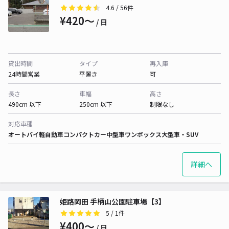
4.6
/ 56件
¥420〜
/ 日
貸出時間
タイプ
再入庫
24時間営業
平置き
可
長さ
車幅
高さ
490cm 以下
250cm 以下
制限なし
対応車種
オートバイ
軽自動車
コンパクトカー
中型車
ワンボックス
大型車・SUV
詳細へ
姫路岡田 手柄山公園駐車場【3】
5
/ 1件
¥400〜
/ 日