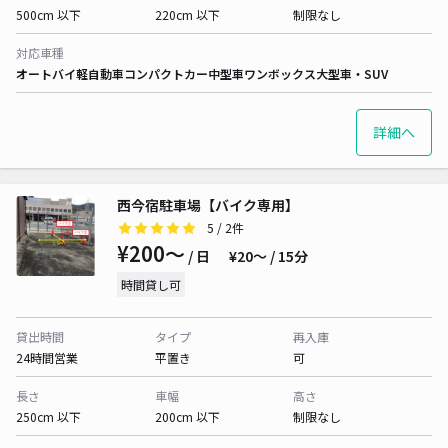
500cm 以下
220cm 以下
制限なし
対応車種
オートバイ
軽自動車
コンパクトカー
中型車
ワンボックス
大型車・SUV
詳細へ
西今宿駐車場【バイク専用】
5
/ 2件
¥200〜
/ 日
¥20〜 / 15分
時間貸し可
貸出時間
タイプ
再入庫
24時間営業
平置き
可
長さ
車幅
高さ
250cm 以下
200cm 以下
制限なし