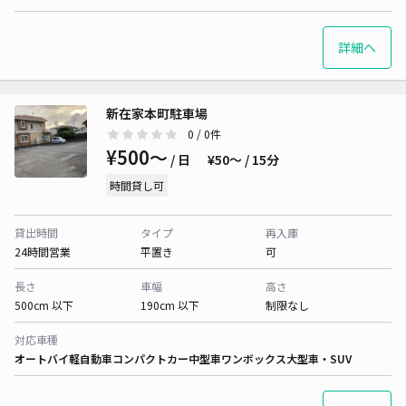
詳細へ
新在家本町駐車場
0
/ 0件
¥500〜
/ 日
¥50〜 / 15分
時間貸し可
貸出時間
タイプ
再入庫
24時間営業
平置き
可
長さ
車幅
高さ
500cm 以下
190cm 以下
制限なし
対応車種
オートバイ
軽自動車
コンパクトカー
中型車
ワンボックス
大型車・SUV