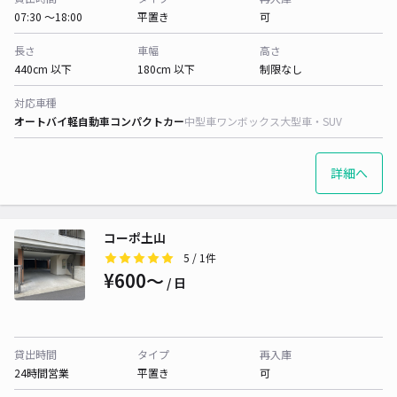
07:30 〜18:00
平置き
可
長さ
車幅
高さ
440cm 以下
180cm 以下
制限なし
対応車種
オートバイ
軽自動車
コンパクトカー
中型車
ワンボックス
大型車・SUV
詳細へ
コーポ土山
5
/ 1件
¥600〜
/ 日
貸出時間
タイプ
再入庫
24時間営業
平置き
可