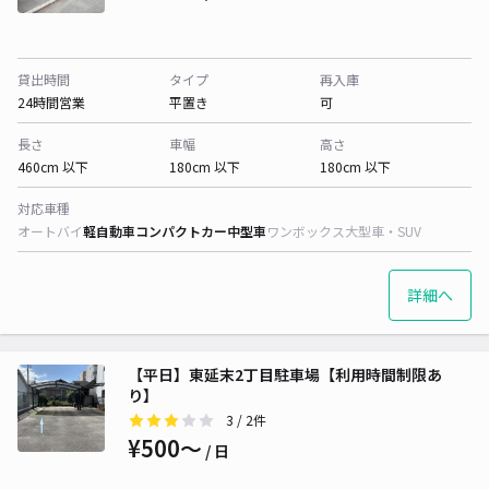
貸出時間
タイプ
再入庫
24時間営業
平置き
可
長さ
車幅
高さ
460cm 以下
180cm 以下
180cm 以下
対応車種
オートバイ
軽自動車
コンパクトカー
中型車
ワンボックス
大型車・SUV
詳細へ
【平日】東延末2丁目駐車場【利用時間制限あ
り】
3
/ 2件
¥500〜
/ 日