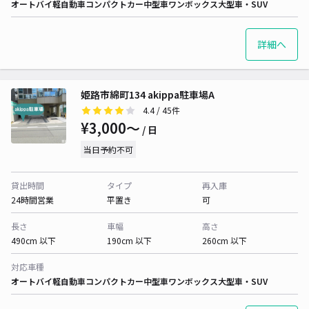
オートバイ
軽自動車
コンパクトカー
中型車
ワンボックス
大型車・SUV
詳細へ
姫路市綿町134 akippa駐車場A
4.4
/ 45件
¥3,000〜
/ 日
当日予約不可
貸出時間
タイプ
再入庫
24時間営業
平置き
可
長さ
車幅
高さ
490cm 以下
190cm 以下
260cm 以下
対応車種
オートバイ
軽自動車
コンパクトカー
中型車
ワンボックス
大型車・SUV