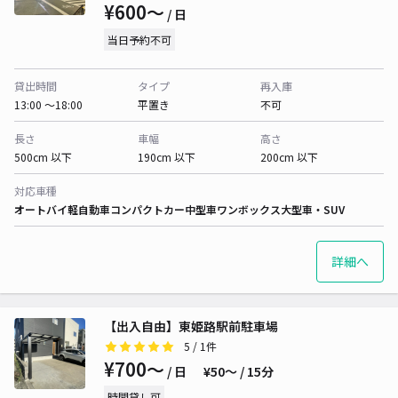
¥600〜
/ 日
当日予約不可
貸出時間
タイプ
再入庫
13:00 〜18:00
平置き
不可
長さ
車幅
高さ
500cm 以下
190cm 以下
200cm 以下
対応車種
オートバイ
軽自動車
コンパクトカー
中型車
ワンボックス
大型車・SUV
詳細へ
【出入自由】東姫路駅前駐車場
5
/ 1件
¥700〜
/ 日
¥50〜 / 15分
時間貸し可