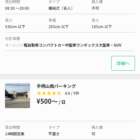
貸出時間
タイプ
再入庫
08:30 〜20:00
機械式（有人）
不可
長さ
車幅
高さ
530cm 以下
205cm 以下
185cm 以下
対応車種
オートバイ
軽自動車
コンパクトカー
中型車
ワンボックス
大型車・SUV
詳細へ
手柄山南パーキング
4.8
/ 9件
¥500〜
/ 日
貸出時間
タイプ
再入庫
24時間営業
平置き
可