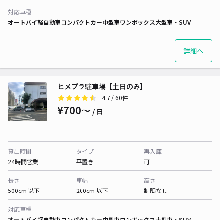
対応車種
オートバイ
軽自動車
コンパクトカー
中型車
ワンボックス
大型車・SUV
詳細へ
ヒメプラ駐車場【土日のみ】
4.7
/ 60件
¥700〜
/ 日
貸出時間
タイプ
再入庫
24時間営業
平置き
可
長さ
車幅
高さ
500cm 以下
200cm 以下
制限なし
対応車種
オートバイ
軽自動車
コンパクトカー
中型車
ワンボックス
大型車・SUV