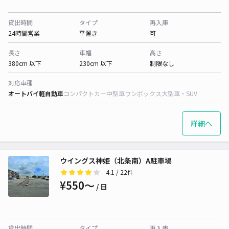
貸出時間
タイプ
再入庫
24時間営業
平置き
可
長さ
車幅
高さ
380cm 以下
230cm 以下
制限なし
対応車種
オートバイ
軽自動車
コンパクトカー
中型車
ワンボックス
大型車・SUV
詳細へ
ウイングス神姫（北条南）A駐車場
4.1
/ 22件
¥550〜
/ 日
貸出時間
タイプ
再入庫