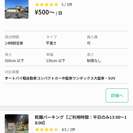
5
/ 5件
¥500〜
/ 日
貸出時間
タイプ
再入庫
24時間営業
平置き
可
長さ
車幅
高さ
500cm 以下
230cm 以下
制限なし
対応車種
オートバイ
軽自動車
コンパクトカー
中型車
ワンボックス
大型車・SUV
詳細へ
乾麺パーキング【ご利用時間：平日のみ13:00～1
8:00】
4.5
/ 2件