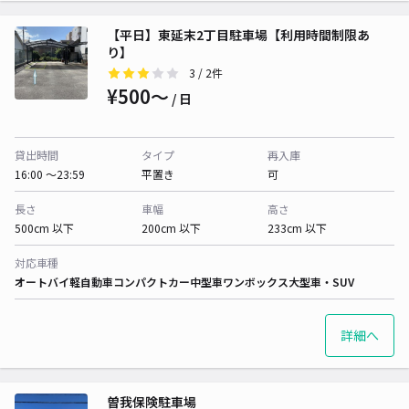
【平日】東延末2丁目駐車場【利用時間制限あ
り】
3
/ 2件
¥500〜
/ 日
貸出時間
タイプ
再入庫
16:00 〜23:59
平置き
可
長さ
車幅
高さ
500cm 以下
200cm 以下
233cm 以下
対応車種
オートバイ
軽自動車
コンパクトカー
中型車
ワンボックス
大型車・SUV
詳細へ
曽我保険駐車場