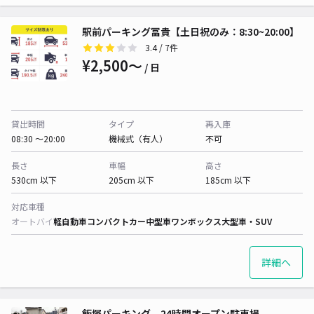
駅前パーキング冨貴【土日祝のみ：8:30~20:00】
3.4
/ 7件
¥2,500〜
/ 日
貸出時間
タイプ
再入庫
08:30 〜20:00
機械式（有人）
不可
長さ
車幅
高さ
530cm 以下
205cm 以下
185cm 以下
対応車種
オートバイ
軽自動車
コンパクトカー
中型車
ワンボックス
大型車・SUV
詳細へ
飯塚パーキング 24時間オープン駐車場