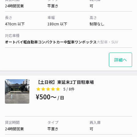
24時間営業
平置き
可
長さ
車幅
高さ
470cm 以下
180cm 以下
制限なし
対応車種
オートバイ
軽自動車
コンパクトカー
中型車
ワンボックス
大型車・SUV
詳細へ
【土日祝】東延末2丁目駐車場
5
/ 8件
¥500〜
/ 日
貸出時間
タイプ
再入庫
24時間営業
平置き
可