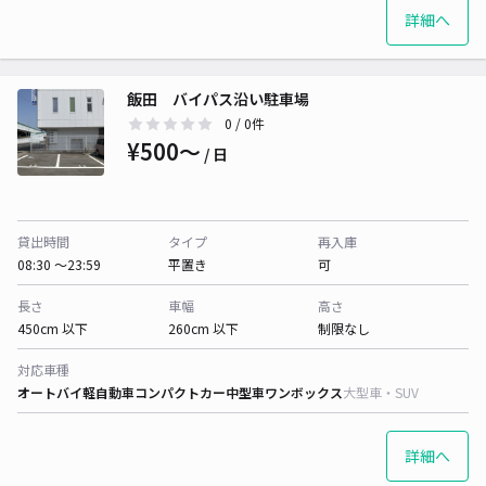
詳細へ
飯田 バイパス沿い駐車場
0
/ 0件
¥500〜
/ 日
貸出時間
タイプ
再入庫
08:30 〜23:59
平置き
可
長さ
車幅
高さ
450cm 以下
260cm 以下
制限なし
対応車種
オートバイ
軽自動車
コンパクトカー
中型車
ワンボックス
大型車・SUV
詳細へ