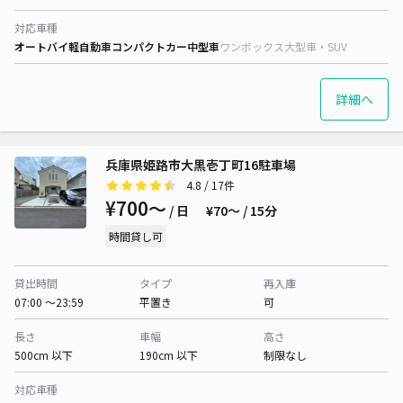
対応車種
オートバイ
軽自動車
コンパクトカー
中型車
ワンボックス
大型車・SUV
詳細へ
兵庫県姫路市大黒壱丁町16駐車場
4.8
/ 17件
¥700〜
/ 日
¥70〜 / 15分
時間貸し可
貸出時間
タイプ
再入庫
07:00 〜23:59
平置き
可
長さ
車幅
高さ
500cm 以下
190cm 以下
制限なし
対応車種