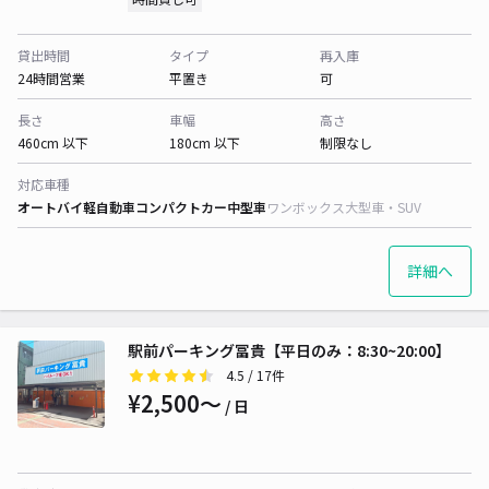
貸出時間
タイプ
再入庫
24時間営業
平置き
可
長さ
車幅
高さ
460cm 以下
180cm 以下
制限なし
対応車種
オートバイ
軽自動車
コンパクトカー
中型車
ワンボックス
大型車・SUV
詳細へ
駅前パーキング冨貴【平日のみ：8:30~20:00】
4.5
/ 17件
¥2,500〜
/ 日