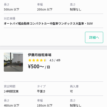
長さ
車幅
高さ
500cm 以下
200cm 以下
制限なし
対応車種
オートバイ
軽自動車
コンパクトカー
中型車
ワンボックス
大型車・SUV
詳細へ
伊藤月極駐車場
4.5
/ 4件
¥500〜
/ 日
貸出時間
タイプ
再入庫
24時間営業
平置き
可
長さ
車幅
高さ
460cm 以下
180cm 以下
制限なし