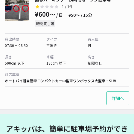
1
/ 1件
¥600〜
/ 日
¥50〜 / 15分
時間貸し可
貸出時間
タイプ
再入庫
07:30 〜08:30
平置き
可
長さ
車幅
高さ
500cm 以下
190cm 以下
制限なし
対応車種
オートバイ
軽自動車
コンパクトカー
中型車
ワンボックス
大型車・SUV
詳細へ
アキッパは、簡単に駐車場予約ができ