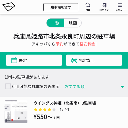
駐車場を貸す
検索
ログイン
メニュー
一覧
地図
兵庫県姫路市北条永良町周辺の駐車場
アキッパなら
予約
ができて
格安料金
!
未定
指定なし
19件の駐車場があります
利用可能な駐車場のみ表示
ウイングス神姫（北条南）B駐車場
4
/ 4件
¥550〜
/ 日