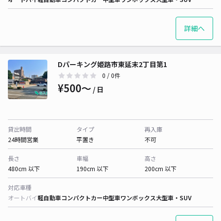
詳細へ
Dパーキング姫路市東延末2丁目第1
0
/ 0件
¥500〜
/ 日
貸出時間
タイプ
再入庫
24時間営業
平置き
不可
長さ
車幅
高さ
480cm 以下
190cm 以下
200cm 以下
対応車種
オートバイ
軽自動車
コンパクトカー
中型車
ワンボックス
大型車・SUV