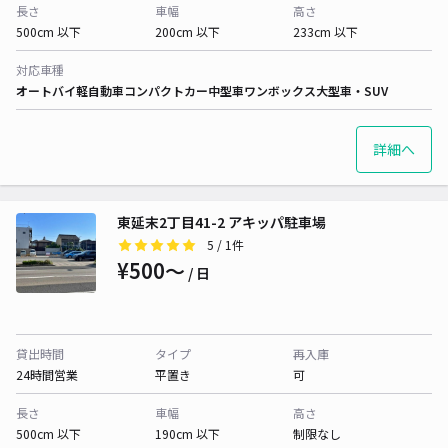
長さ
車幅
高さ
500cm 以下
200cm 以下
233cm 以下
対応車種
オートバイ
軽自動車
コンパクトカー
中型車
ワンボックス
大型車・SUV
詳細へ
東延末2丁目41-2 アキッパ駐車場
5
/ 1件
¥500〜
/ 日
貸出時間
タイプ
再入庫
24時間営業
平置き
可
長さ
車幅
高さ
500cm 以下
190cm 以下
制限なし