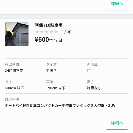
詳細へ
阿保710駐車場
0
/ 0件
¥600〜
/ 日
貸出時間
タイプ
再入庫
24時間営業
平置き
可
長さ
車幅
高さ
500cm 以下
190cm 以下
制限なし
対応車種
オートバイ
軽自動車
コンパクトカー
中型車
ワンボックス
大型車・SUV
詳細へ