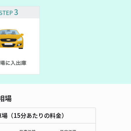
車種
オートバイ
軽自動車
コンパクトカー
中型車
ワンボックス
大型車・SUV
詳細へ
出し可能駐車場
0
/ 0件
00〜
/ 日
¥50〜 / 15分
貸し可
時間
24時間営業
タイプ
平置き
再入庫
可
500cm 以下
車幅
190cm 以下
高さ
制限なし
相場
車種
オートバイ
軽自動車
コンパクトカー
中型車
ワンボックス
大型車・SUV
車場（15分あたりの料金）
詳細へ