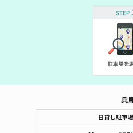
兵
日貸し駐車