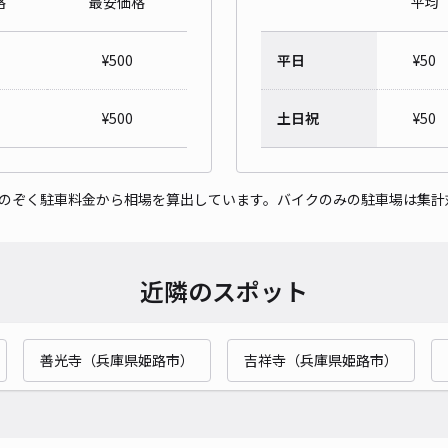
格
最安価格
平均
アサ
¥
500
平日
¥
50
¥5
¥
500
土日祝
¥
50
貸出
をのぞく駐車料金から相場を算出しています。バイクのみの駐車場は集計
長さ
対応
近隣のスポット
善光寺（兵庫県姫路市）
吉祥寺（兵庫県姫路市）