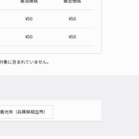
最高価格
最安価格
ヒハイム アキッパ駐車場
0
/ 0件
¥
50
¥
50
00〜
/ 日
¥
50
¥
50
時間
24時間営業
タイプ
平置き
再入庫
可
対象に含まれていません。
430cm 以下
車幅
170cm 以下
高さ
制限なし
車種
オートバイ
軽自動車
コンパクトカー
中型車
ワンボックス
大型車・SUV
詳細へ
善光寺（兵庫県相生市）