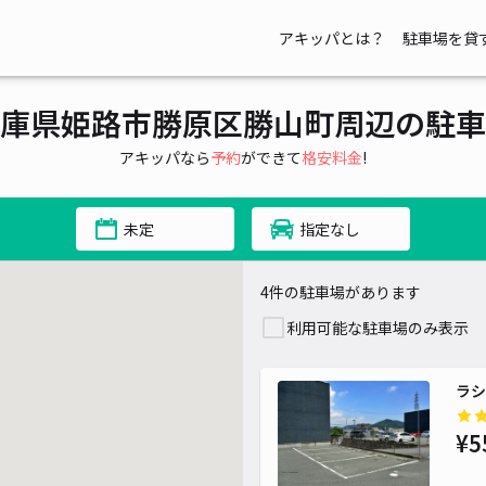
アキッパとは？
駐車場を貸
庫県姫路市勝原区勝山町周辺の駐車
アキッパなら
予約
ができて
格安料金
!
未定
指定なし
4件の駐車場があります
利用可能な駐車場のみ表示
ラシ
¥5