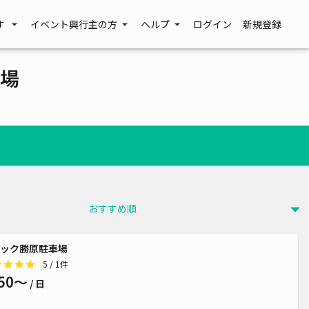
す
イベント興行主の方
ヘルプ
ログイン
新規登録
場
ック勝原駐車場
5
/ 1件
50〜
/ 日