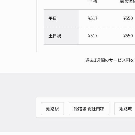
平均
最高価
平日
¥
517
¥
550
土日祝
¥
517
¥
550
過去1週間のサービス料
姫路駅
姫路城 総社門跡
姫路城