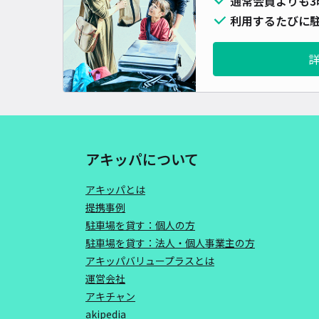
通常会員よりも3
利用するたびに駐
アキッパについて
アキッパとは
提携事例
駐車場を貸す：個人の方
駐車場を貸す：法人・個人事業主の方
アキッパバリュープラスとは
運営会社
アキチャン
akipedia