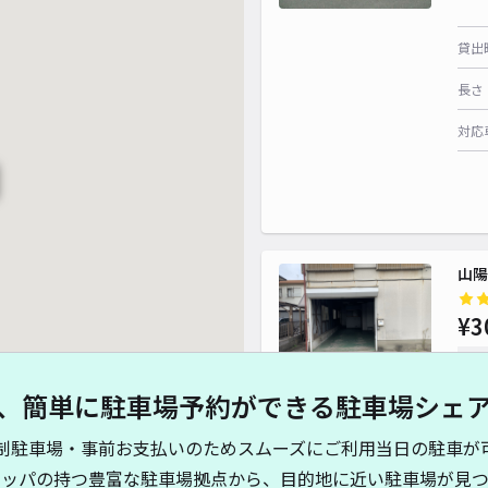
貸出
長さ
対応
山陽
¥3
時間
、簡単に駐車場予約ができる駐車場シェ
貸出
制駐車場・事前お支払いのためスムーズにご利用当日の駐車が
長さ
キッパの持つ豊富な駐車場拠点から、目的地に近い駐車場が見つ