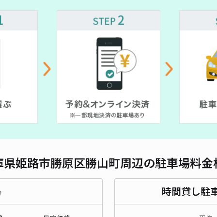
対応
貸し
¥5
時間
貸出
長さ
庫県姫路市勝原区勝山町周辺の駐車場料金
対応
場
時間貸し駐