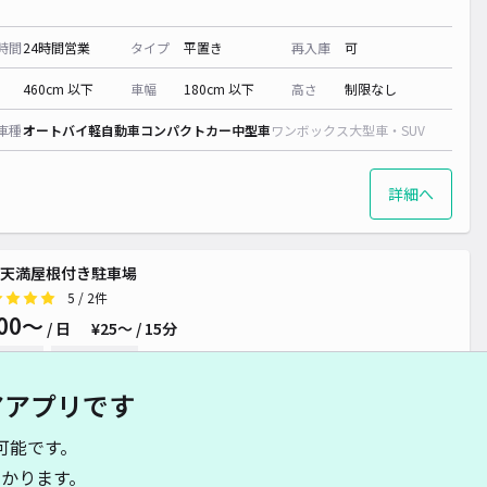
時間
24時間営業
タイプ
平置き
再入庫
可
460cm 以下
車幅
180cm 以下
高さ
制限なし
車種
オートバイ
軽自動車
コンパクトカー
中型車
ワンボックス
大型車・SUV
詳細へ
天満屋根付き駐車場
5
/ 2件
00〜
/ 日
¥25〜 / 15分
貸し可
当日予約不可
アアプリです
時間
24時間営業
タイプ
平置き
再入庫
可
可能です。
480cm 以下
車幅
180cm 以下
高さ
250cm 以下
かります。