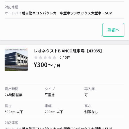
対応車種
オートバイ
軽自動車
コンパクトカー
中型車
ワンボックス
大型車・SUV
詳細へ
レオネクストBIANCO駐車場【43935】
0
/ 0件
¥300〜
/ 日
貸出時間
タイプ
再入庫
24時間営業
平置き
可
長さ
車幅
高さ
500cm 以下
200cm 以下
制限なし
対応車種
オートバイ
軽自動車
コンパクトカー
中型車
ワンボックス
大型車・SUV