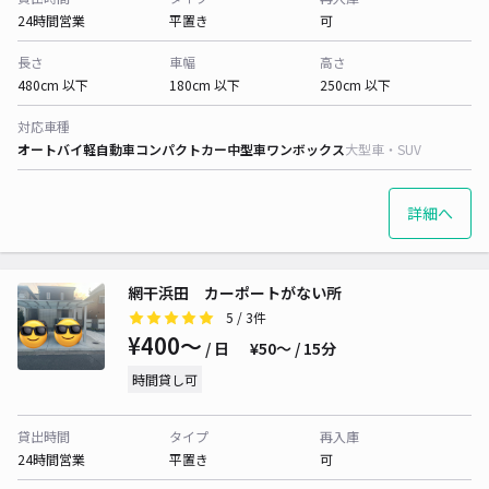
24時間営業
平置き
可
長さ
車幅
高さ
480cm 以下
180cm 以下
250cm 以下
対応車種
オートバイ
軽自動車
コンパクトカー
中型車
ワンボックス
大型車・SUV
詳細へ
網干浜田 カーポートがない所
5
/ 3件
¥400〜
/ 日
¥50〜 / 15分
時間貸し可
貸出時間
タイプ
再入庫
24時間営業
平置き
可