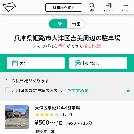
駐車場を貸す
検索
ログイン
メニュー
一覧
地図
兵庫県姫路市大津区吉美周辺の駐車場
アキッパなら
予約
ができて
格安料金
!
未定
指定なし
7件の駐車場があります
利用可能な駐車場のみ表示
大津区平松324-9駐車場
4
/ 1件
¥500〜
/ 日
¥50〜 / 15分
時間貸し可