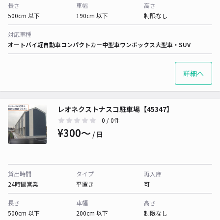
長さ
車幅
高さ
500cm 以下
190cm 以下
制限なし
対応車種
オートバイ
軽自動車
コンパクトカー
中型車
ワンボックス
大型車・SUV
詳細へ
レオネクストナスコ駐車場【45347】
0
/ 0件
¥300〜
/ 日
貸出時間
タイプ
再入庫
24時間営業
平置き
可
長さ
車幅
高さ
500cm 以下
200cm 以下
制限なし