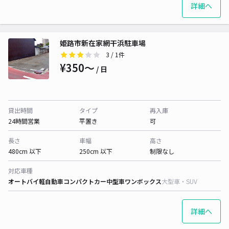
詳細へ
姫路市新在家網干浜駐車場
3
/ 1件
¥350〜
/ 日
貸出時間
タイプ
再入庫
24時間営業
平置き
可
長さ
車幅
高さ
480cm 以下
250cm 以下
制限なし
対応車種
オートバイ
軽自動車
コンパクトカー
中型車
ワンボックス
大型車・SUV
詳細へ