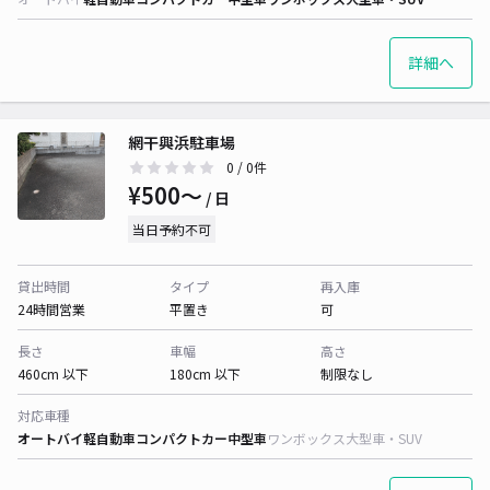
詳細へ
網干興浜駐車場
0
/ 0件
¥500〜
/ 日
当日予約不可
貸出時間
タイプ
再入庫
24時間営業
平置き
可
長さ
車幅
高さ
460cm 以下
180cm 以下
制限なし
対応車種
オートバイ
軽自動車
コンパクトカー
中型車
ワンボックス
大型車・SUV