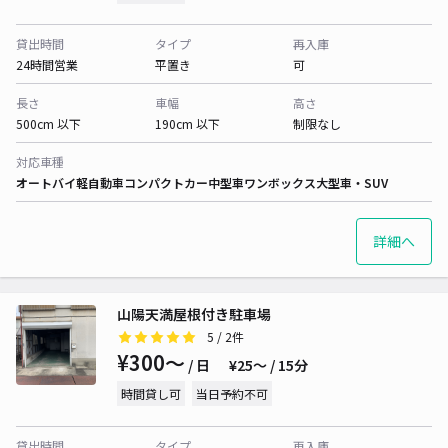
貸出時間
タイプ
再入庫
24時間営業
平置き
可
長さ
車幅
高さ
500cm 以下
190cm 以下
制限なし
対応車種
オートバイ
軽自動車
コンパクトカー
中型車
ワンボックス
大型車・SUV
詳細へ
山陽天満屋根付き駐車場
5
/ 2件
¥300〜
/ 日
¥25〜 / 15分
時間貸し可
当日予約不可
貸出時間
タイプ
再入庫