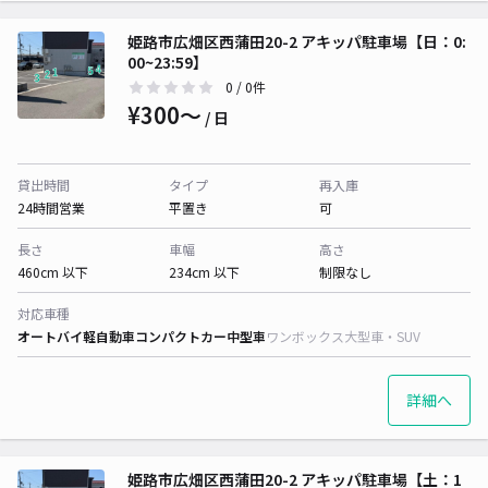
姫路市広畑区西蒲田20-2 アキッパ駐車場【日：0:
00~23:59】
0
/ 0件
¥300〜
/ 日
貸出時間
タイプ
再入庫
24時間営業
平置き
可
長さ
車幅
高さ
460cm 以下
234cm 以下
制限なし
対応車種
オートバイ
軽自動車
コンパクトカー
中型車
ワンボックス
大型車・SUV
詳細へ
姫路市広畑区西蒲田20-2 アキッパ駐車場【土：1