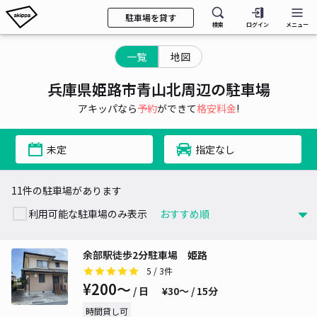
駐車場を貸す
検索
ログイン
メニュー
一覧
地図
兵庫県姫路市青山北周辺の駐車場
アキッパなら
予約
ができて
格安料金
!
未定
指定なし
11件の駐車場があります
利用可能な駐車場のみ表示
余部駅徒歩2分駐車場 姫路
5
/ 3件
¥200〜
/ 日
¥30〜 / 15分
時間貸し可