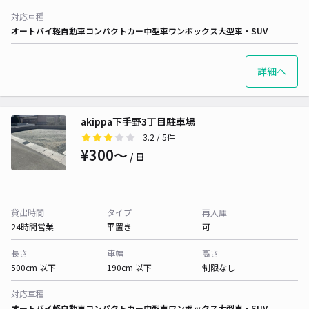
対応車種
オートバイ
軽自動車
コンパクトカー
中型車
ワンボックス
大型車・SUV
詳細へ
akippa下手野3丁目駐車場
3.2
/ 5件
¥300〜
/ 日
貸出時間
タイプ
再入庫
24時間営業
平置き
可
長さ
車幅
高さ
500cm 以下
190cm 以下
制限なし
対応車種
オートバイ
軽自動車
コンパクトカー
中型車
ワンボックス
大型車・SUV