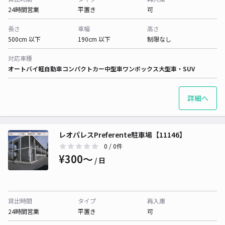
24時間営業
平置き
可
長さ
車幅
高さ
500cm 以下
190cm 以下
制限なし
対応車種
オートバイ
軽自動車
コンパクトカー
中型車
ワンボックス
大型車・SUV
詳細へ
レオパレスPreferente駐車場【11146】
0
/ 0件
¥300〜
/ 日
貸出時間
タイプ
再入庫
24時間営業
平置き
可