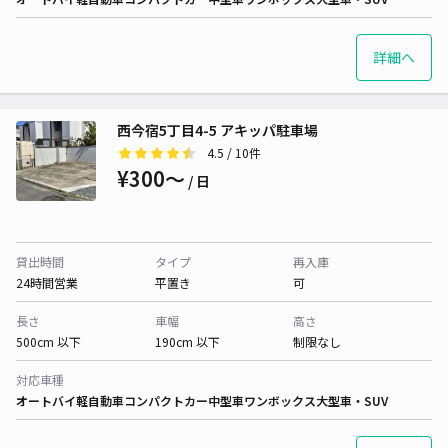
詳細へ
西今宿5丁目4-5 アキッパ駐車場
4.5
/ 10件
¥300〜
/ 日
貸出時間
タイプ
再入庫
24時間営業
平置き
可
長さ
車幅
高さ
500cm 以下
190cm 以下
制限なし
対応車種
オートバイ
軽自動車
コンパクトカー
中型車
ワンボックス
大型車・SUV