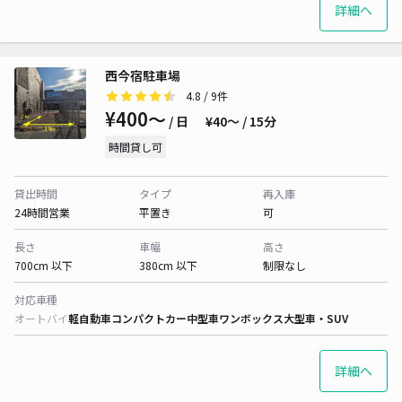
詳細へ
西今宿駐車場
4.8
/ 9件
¥400〜
/ 日
¥40〜 / 15分
時間貸し可
貸出時間
タイプ
再入庫
24時間営業
平置き
可
長さ
車幅
高さ
700cm 以下
380cm 以下
制限なし
対応車種
オートバイ
軽自動車
コンパクトカー
中型車
ワンボックス
大型車・SUV
詳細へ