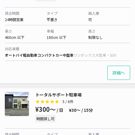
貸出時間
タイプ
再入庫
24時間営業
平置き
可
長さ
車幅
高さ
460cm 以下
180cm 以下
制限なし
対応車種
オートバイ
軽自動車
コンパクトカー
中型車
ワンボックス
大型車・SUV
詳細へ
トータルサポート駐車場
5
/ 6件
¥300〜
/ 日
¥30〜 / 15分
時間貸し可
貸出時間
タイプ
再入庫