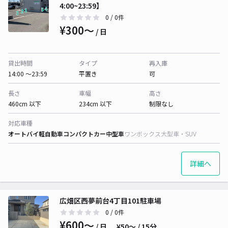
4:00~23:59】
0
/ 0件
¥300〜
/ 日
貸出時間
タイプ
再入庫
14:00 〜23:59
平置き
可
長さ
車幅
高さ
460cm 以下
234cm 以下
制限なし
対応車種
オートバイ
軽自動車
コンパクトカー
中型車
ワンボックス
大型車・SUV
詳細へ
広畑区西夢前台4丁目101駐車場
0
/ 0件
¥600〜
/ 日
¥50〜 / 15分