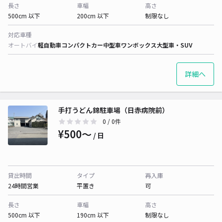
長さ
車幅
高さ
500cm 以下
200cm 以下
制限なし
対応車種
オートバイ
軽自動車
コンパクトカー
中型車
ワンボックス
大型車・SUV
詳細へ
手打うどん錦駐車場（日赤病院前）
0
/ 0件
¥500〜
/ 日
貸出時間
タイプ
再入庫
24時間営業
平置き
可
長さ
車幅
高さ
500cm 以下
190cm 以下
制限なし