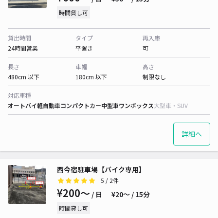
時間貸し可
貸出時間
タイプ
再入庫
24時間営業
平置き
可
長さ
車幅
高さ
480cm 以下
180cm 以下
制限なし
対応車種
オートバイ
軽自動車
コンパクトカー
中型車
ワンボックス
大型車・SUV
詳細へ
西今宿駐車場【バイク専用】
5
/ 2件
¥200〜
/ 日
¥20〜 / 15分
時間貸し可