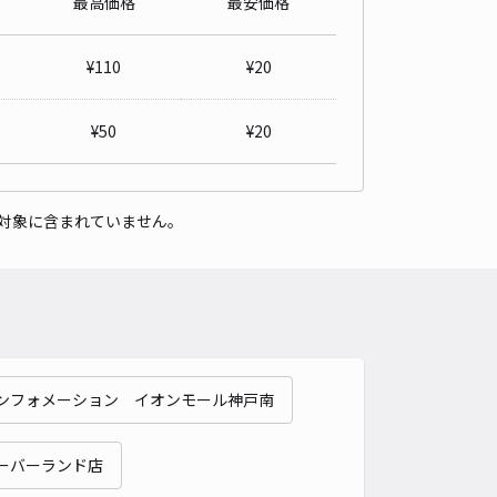
最高価格
最安価格
ェ西風 平日・土曜日 16時から翌8時
5
/ 2件
¥
110
¥
20
40〜
/ 日
¥20〜 / 15分
貸し可
¥
50
¥
20
時間
16:00 〜23:59
タイプ
平置き
再入庫
可
対象に含まれていません。
500cm 以下
車幅
240cm 以下
高さ
制限なし
車種
オートバイ
軽自動車
コンパクトカー
中型車
ワンボックス
大型車・SUV
詳細へ
ンフォメーション イオンモール神戸南
ェ西風 日曜日 0時から24時
5
/ 2件
40〜
ーバーランド店
/ 日
¥20〜 / 15分