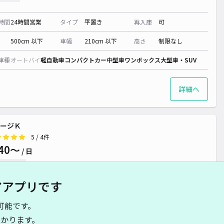
時間
24時間営業
タイプ
平置き
再入庫
可
500cm 以下
車幅
210cm 以下
高さ
制限なし
車種
オートバイ
軽自動車
コンパクトカー
中型車
ワンボックス
大型車・SUV
詳細へ
ージＫ
5
/ 4件
40〜
/ 日
予約不可
アアプリです
時間
24時間営業
タイプ
平置き
再入庫
可
可能です。
600cm 以下
車幅
190cm 以下
高さ
制限なし
かります。