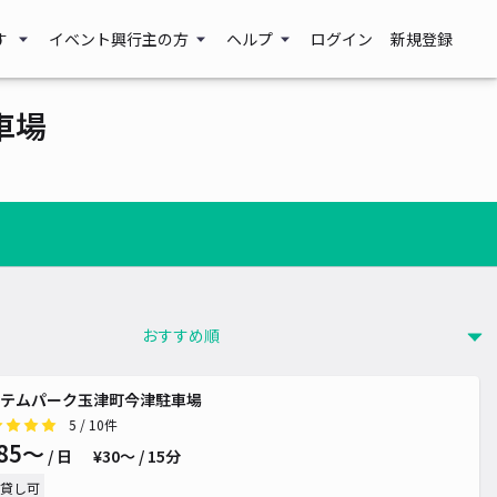
す
イベント興行主の方
ヘルプ
ログイン
新規登録
車場
テムパーク玉津町今津駐車場
5
/ 10件
85〜
/ 日
¥30〜 / 15分
貸し可