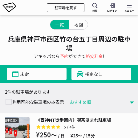
駐車場を貸す
検索
ログイン
メニュー
一覧
地図
兵庫県神戸市西区竹の台五丁目周辺の駐車
場
アキッパなら
予約
ができて
格安料金
!
未定
指定なし
2件の駐車場があります
利用可能な駐車場のみ表示
《西神NT徒歩圏内》喫茶ほまれ駐車場
5
/ 4件
¥250〜
/ 日
¥25〜 / 15分