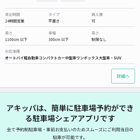
貸出時間
タイプ
再入庫
24時間営業
平置き
可
長さ
車幅
高さ
1100cm 以下
300cm 以下
制限なし
対応車種
オートバイ
軽自動車
コンパクトカー
中型車
ワンボックス
大型車・SUV
詳細へ
アキッパは、簡単に駐車場予約ができ
る駐車場シェアアプリです
全て予約制駐車場・事前お支払いのためスムーズにご利用当日の
駐車が可能です。