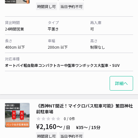
時間貸し可
当日予約不可
貸出時間
タイプ
再入庫
24時間営業
平置き
可
長さ
車幅
高さ
400cm 以下
200cm 以下
制限なし
対応車種
オートバイ
軽自動車
コンパクトカー
中型車
ワンボックス
大型車・SUV
詳細へ
《西神NT間近！マイクロバス駐車可能》繁田神社
前駐車場
0
/ 0件
¥2,160〜
/ 日
¥35〜 / 15分
時間貸し可
当日予約不可