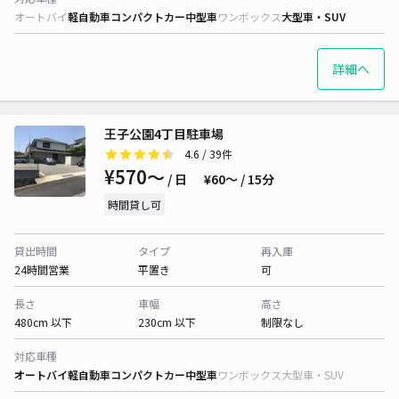
オートバイ
軽自動車
コンパクトカー
中型車
ワンボックス
大型車・SUV
詳細へ
王子公園4丁目駐車場
4.6
/ 39件
¥570〜
/ 日
¥60〜 / 15分
時間貸し可
貸出時間
タイプ
再入庫
24時間営業
平置き
可
長さ
車幅
高さ
480cm 以下
230cm 以下
制限なし
対応車種
オートバイ
軽自動車
コンパクトカー
中型車
ワンボックス
大型車・SUV