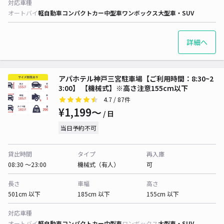
対応車種
オートバイ
軽自動車
コンパクトカー
中型車
ワンボックス
大型車・SUV
詳細へ
アパホテル神戸三宮駐車場【ご利用時間：8:30~2
3:00】 【機械式】※高さ注意155cm以下
4.7
/ 87件
¥1,199〜
/ 日
当日予約不可
貸出時間
タイプ
再入庫
08:30 〜23:00
機械式（有人）
可
長さ
車幅
高さ
501cm 以下
185cm 以下
155cm 以下
対応車種
オートバイ
軽自動車
コンパクトカー
中型車
ワンボックス
大型車・SUV