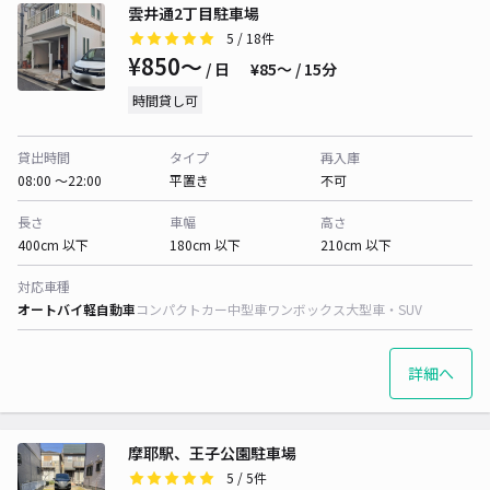
雲井通2丁目駐車場
5
/ 18件
¥850〜
/ 日
¥85〜 / 15分
時間貸し可
貸出時間
タイプ
再入庫
08:00 〜22:00
平置き
不可
長さ
車幅
高さ
400cm 以下
180cm 以下
210cm 以下
対応車種
オートバイ
軽自動車
コンパクトカー
中型車
ワンボックス
大型車・SUV
詳細へ
摩耶駅、王子公園駐車場
5
/ 5件