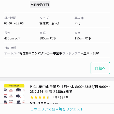
当日予約不可
貸出時間
タイプ
再入庫
09:00 〜23:00
機械式（有人）
不可
長さ
車幅
高さ
490cm 以下
185cm 以下
155cm 以下
対応車種
オートバイ
軽自動車
コンパクトカー
中型車
ワンボックス
大型車・SUV
詳細へ
P-CLUB中山手通り【月～木 8:00~23:59/日 9:00～
23：59】※高さ180㎝まで
4.8
/ 137件
¥1,200〜
/ 日
このエリアで駐車場をリクエスト
当日予約不可