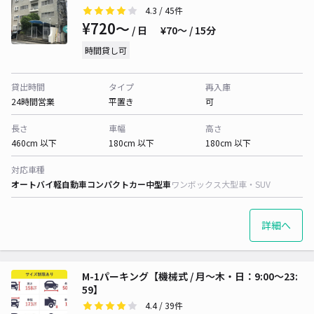
4.3
/ 45件
¥720〜
/ 日
¥70〜 / 15分
時間貸し可
貸出時間
タイプ
再入庫
24時間営業
平置き
可
長さ
車幅
高さ
460cm 以下
180cm 以下
180cm 以下
対応車種
オートバイ
軽自動車
コンパクトカー
中型車
ワンボックス
大型車・SUV
詳細へ
M-1パーキング【機械式 / 月～木・日：9:00〜23:
59】
4.4
/ 39件