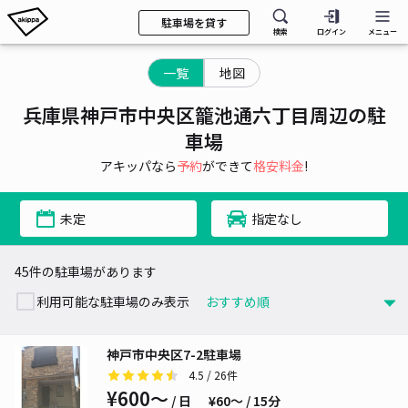
駐車場を貸す
検索
ログイン
メニュー
一覧
地図
兵庫県神戸市中央区籠池通六丁目周辺の駐
車場
アキッパなら
予約
ができて
格安料金
!
未定
指定なし
45件の駐車場があります
利用可能な駐車場のみ表示
神戸市中央区7-2駐車場
4.5
/ 26件
¥600〜
/ 日
¥60〜 / 15分