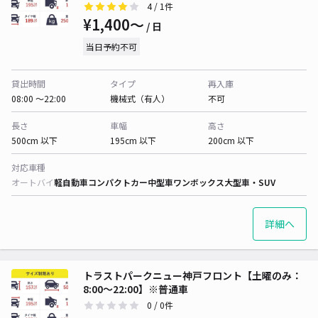
4
/ 1件
¥1,400〜
/ 日
当日予約不可
貸出時間
タイプ
再入庫
08:00 〜22:00
機械式（有人）
不可
長さ
車幅
高さ
500cm 以下
195cm 以下
200cm 以下
対応車種
オートバイ
軽自動車
コンパクトカー
中型車
ワンボックス
大型車・SUV
詳細へ
トラストパークニュー神戸フロント【土曜のみ：
8:00～22:00】※普通車
0
/ 0件