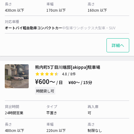
長さ
車幅
高さ
430cm 以下
170cm 以下
160cm 以下
対応車種
オートバイ
軽自動車
コンパクトカー
中型車
ワンボックス
大型車・SUV
詳細へ
熊内町5丁目川端邸[akippa]駐車場
4.8
/ 8件
¥600〜
/ 日
¥60〜 / 15分
時間貸し可
貸出時間
タイプ
再入庫
24時間営業
平置き
可
長さ
車幅
高さ
480cm 以下
220cm 以下
制限なし