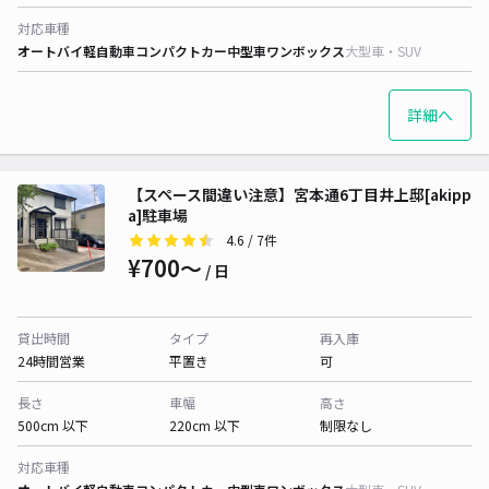
対応車種
オートバイ
軽自動車
コンパクトカー
中型車
ワンボックス
大型車・SUV
詳細へ
【スペース間違い注意】宮本通6丁目井上邸[akipp
a]駐車場
4.6
/ 7件
¥700〜
/ 日
貸出時間
タイプ
再入庫
24時間営業
平置き
可
長さ
車幅
高さ
500cm 以下
220cm 以下
制限なし
対応車種