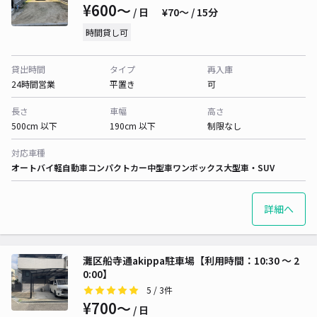
¥600〜
/ 日
¥70〜 / 15分
時間貸し可
貸出時間
タイプ
再入庫
24時間営業
平置き
可
長さ
車幅
高さ
500cm 以下
190cm 以下
制限なし
対応車種
オートバイ
軽自動車
コンパクトカー
中型車
ワンボックス
大型車・SUV
詳細へ
灘区船寺通akippa駐車場【利用時間：10:30 〜 2
0:00】
5
/ 3件
¥700〜
/ 日