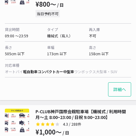
¥800〜
/ 日
当日予約不可
貸出時間
タイプ
再入庫
09:00 〜23:59
機械式（有人）
不可
長さ
車幅
高さ
505cm 以下
173cm 以下
158cm 以下
対応車種
オートバイ
軽自動車
コンパクトカー
中型車
ワンボックス
大型車・SUV
詳細へ
P-CLUB神戸国際会館駐車場【機械式 / 利用時間
月〜土 8:00~23:00 / 日祝 9:00~23:00】
4.3
/ 288件
¥1,000〜
/ 日