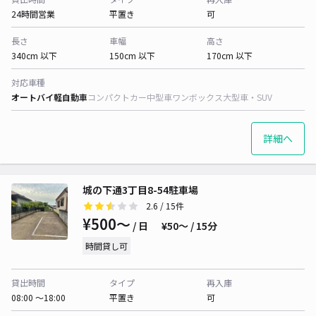
24時間営業
平置き
可
長さ
車幅
高さ
340cm 以下
150cm 以下
170cm 以下
対応車種
オートバイ
軽自動車
コンパクトカー
中型車
ワンボックス
大型車・SUV
詳細へ
城の下通3丁目8-54駐車場
2.6
/ 15件
¥500〜
/ 日
¥50〜 / 15分
時間貸し可
貸出時間
タイプ
再入庫
08:00 〜18:00
平置き
可