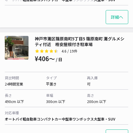
詳細へ
神戸市灘区篠原南町5丁目5 篠原南町 灘グルメシ
ティ付近 格安屋根付き駐車場
4.6
/ 19件
¥406〜
/ 日
貸出時間
タイプ
再入庫
24時間営業
平置き
可
長さ
車幅
高さ
490cm 以下
300cm 以下
200cm 以下
対応車種
オートバイ
軽自動車
コンパクトカー
中型車
ワンボックス
大型車・SUV