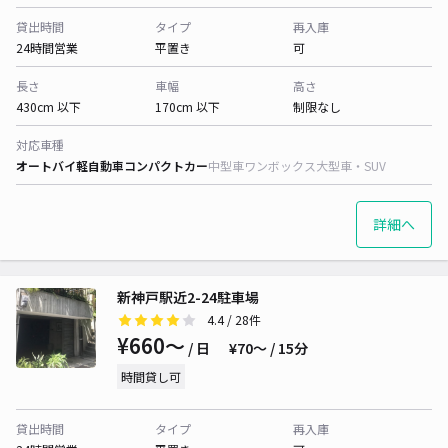
貸出時間
タイプ
再入庫
24時間営業
平置き
可
長さ
車幅
高さ
430cm 以下
170cm 以下
制限なし
対応車種
オートバイ
軽自動車
コンパクトカー
中型車
ワンボックス
大型車・SUV
詳細へ
新神戸駅近2-24駐車場
4.4
/ 28件
¥660〜
/ 日
¥70〜 / 15分
時間貸し可
貸出時間
タイプ
再入庫