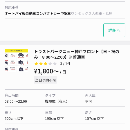
対応車種
オートバイ
軽自動車
コンパクトカー
中型車
ワンボックス
大型車・SUV
詳細へ
トラストパークニュー神戸フロント【日・祝の
み：8:00～22:00】※普通車
3
/ 1件
¥1,800〜
/ 日
当日予約不可
貸出時間
タイプ
再入庫
08:00 〜22:00
機械式（有人）
不可
長さ
車幅
高さ
500cm 以下
195cm 以下
157cm 以下
対応車種