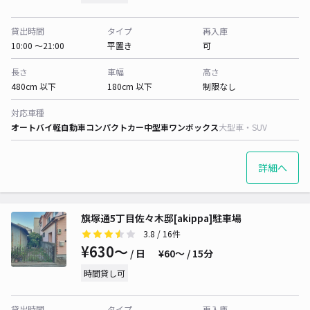
貸出時間
タイプ
再入庫
10:00 〜21:00
平置き
可
長さ
車幅
高さ
480cm 以下
180cm 以下
制限なし
対応車種
オートバイ
軽自動車
コンパクトカー
中型車
ワンボックス
大型車・SUV
詳細へ
旗塚通5丁目佐々木邸[akippa]駐車場
3.8
/ 16件
¥630〜
/ 日
¥60〜 / 15分
時間貸し可
貸出時間
タイプ
再入庫