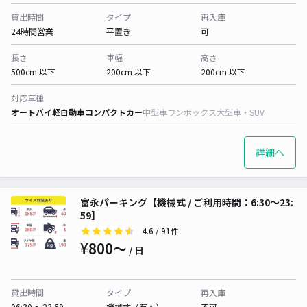
貸出時間
タイプ
再入庫
24時間営業
平置き
可
長さ
車幅
高さ
500cm 以下
200cm 以下
200cm 以下
対応車種
オートバイ
軽自動車
コンパクトカー
中型車
ワンボックス
大型車・SUV
詳細へ
富永パーキング【機械式 / ご利用時間：6:30～23:
59】
4.6
/ 91件
¥800〜
/ 日
貸出時間
タイプ
再入庫
06:30 〜23:59
機械式（有人）
不可