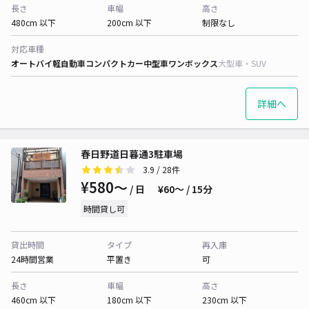
長さ
車幅
高さ
480cm 以下
200cm 以下
制限なし
対応車種
オートバイ
軽自動車
コンパクトカー
中型車
ワンボックス
大型車・SUV
詳細へ
春日野道日暮通3駐車場
3.9
/ 28件
¥580〜
/ 日
¥60〜 / 15分
時間貸し可
貸出時間
タイプ
再入庫
24時間営業
平置き
可
長さ
車幅
高さ
460cm 以下
180cm 以下
230cm 以下