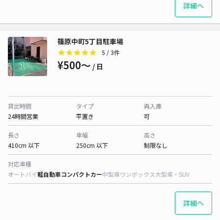
詳細へ
篠原中町5丁目駐車場
5
/ 3件
¥500〜
/ 日
貸出時間
タイプ
再入庫
24時間営業
平置き
可
長さ
車幅
高さ
410cm 以下
250cm 以下
制限なし
対応車種
オートバイ
軽自動車
コンパクトカー
中型車
ワンボックス
大型車・SUV
詳細へ