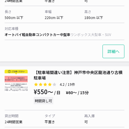
24時間営業
平置き
可
長さ
車幅
高さ
500cm 以下
220cm 以下
180cm 以下
対応車種
オートバイ
軽自動車
コンパクトカー
中型車
ワンボックス
大型車・SUV
詳細へ
【駐車場間違い注意】神戸市中央区龍池通り古横
駐車場
4.2
/ 19件
¥550〜
/ 日
¥60〜 / 15分
時間貸し可
貸出時間
タイプ
再入庫
24時間営業
平置き
可