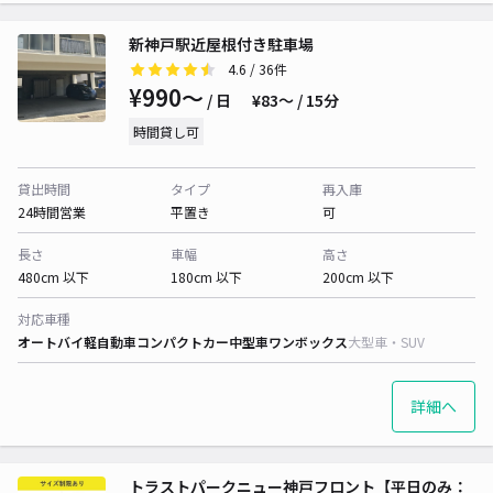
新神戸駅近屋根付き駐車場
4.6
/ 36件
¥990〜
/ 日
¥83〜 / 15分
時間貸し可
貸出時間
タイプ
再入庫
24時間営業
平置き
可
長さ
車幅
高さ
480cm 以下
180cm 以下
200cm 以下
対応車種
オートバイ
軽自動車
コンパクトカー
中型車
ワンボックス
大型車・SUV
詳細へ
トラストパークニュー神戸フロント【平日のみ：