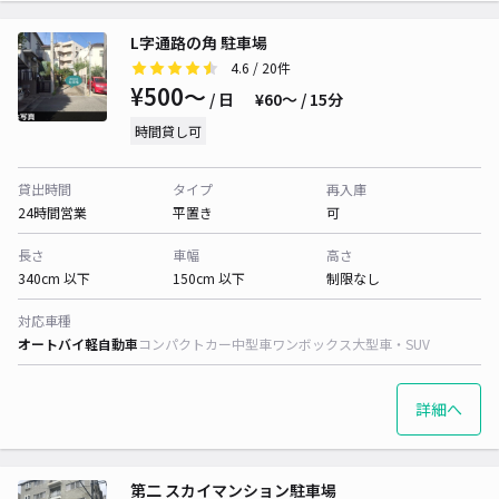
L字通路の角 駐車場
4.6
/ 20件
¥500〜
/ 日
¥60〜 / 15分
時間貸し可
貸出時間
タイプ
再入庫
24時間営業
平置き
可
長さ
車幅
高さ
340cm 以下
150cm 以下
制限なし
対応車種
オートバイ
軽自動車
コンパクトカー
中型車
ワンボックス
大型車・SUV
詳細へ
第二 スカイマンション駐車場