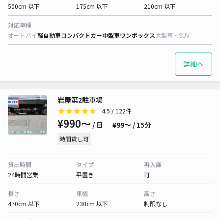
500cm 以下
175cm 以下
210cm 以下
対応車種
オートバイ
軽自動車
コンパクトカー
中型車
ワンボックス
大型車・SUV
詳細へ
岩屋第2駐車場
4.5
/ 122件
¥990〜
/ 日
¥99〜 / 15分
時間貸し可
貸出時間
タイプ
再入庫
24時間営業
平置き
可
長さ
車幅
高さ
470cm 以下
230cm 以下
制限なし