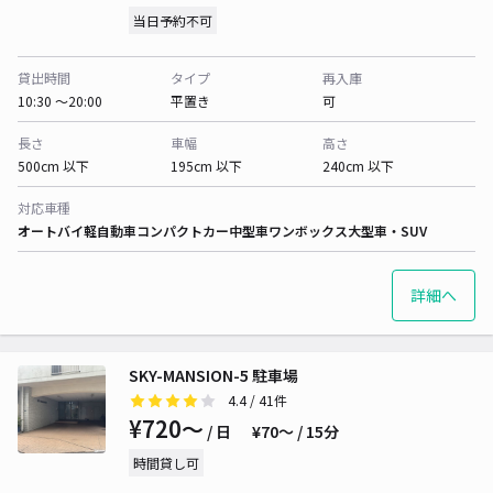
当日予約不可
貸出時間
タイプ
再入庫
10:30 〜20:00
平置き
可
長さ
車幅
高さ
500cm 以下
195cm 以下
240cm 以下
対応車種
オートバイ
軽自動車
コンパクトカー
中型車
ワンボックス
大型車・SUV
詳細へ
SKY-MANSION-5 駐車場
4.4
/ 41件
¥720〜
/ 日
¥70〜 / 15分
時間貸し可