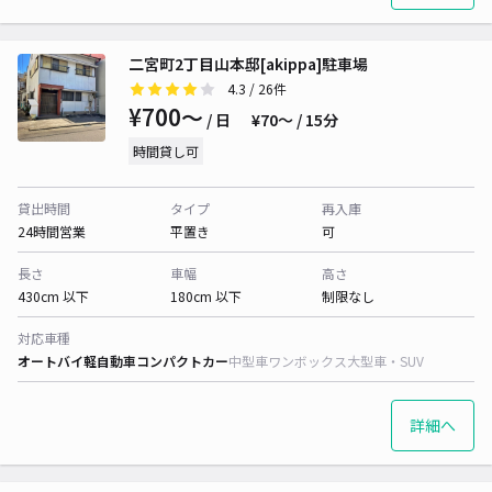
二宮町2丁目山本邸[akippa]駐車場
4.3
/ 26件
¥700〜
/ 日
¥70〜 / 15分
時間貸し可
貸出時間
タイプ
再入庫
24時間営業
平置き
可
長さ
車幅
高さ
430cm 以下
180cm 以下
制限なし
対応車種
オートバイ
軽自動車
コンパクトカー
中型車
ワンボックス
大型車・SUV
詳細へ