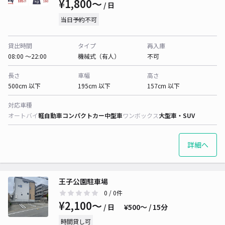
¥1,800〜
/ 日
当日予約不可
貸出時間
タイプ
再入庫
08:00 〜22:00
機械式（有人）
不可
長さ
車幅
高さ
500cm 以下
195cm 以下
157cm 以下
対応車種
オートバイ
軽自動車
コンパクトカー
中型車
ワンボックス
大型車・SUV
詳細へ
王子公園駐車場
0
/ 0件
¥2,100〜
/ 日
¥500〜 / 15分
時間貸し可