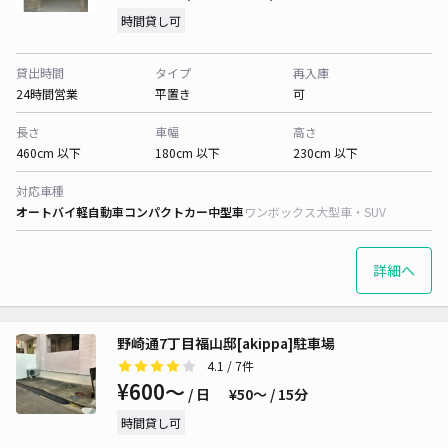
時間貸し可
貸出時間
タイプ
再入庫
24時間営業
平置き
可
長さ
車幅
高さ
460cm 以下
180cm 以下
230cm 以下
対応車種
オートバイ
軽自動車
コンパクトカー
中型車
ワンボックス
大型車・SUV
詳細へ
野崎通7丁目福山邸[akippa]駐車場
4.1
/ 7件
¥600〜
/ 日
¥50〜 / 15分
時間貸し可