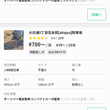
オートバイ
軽自動車
コンパクトカー
中型車
ワンボックス
大型車・SUV
詳細へ
大日通5丁目住本邸[akippa]駐車場
4.4
/ 26件
¥700〜
/ 日
¥70〜 / 15分
時間貸し可
当日予約不可
貸出時間
タイプ
再入庫
24時間営業
平置き
可
長さ
車幅
高さ
500cm 以下
240cm 以下
制限なし
対応車種
オートバイ
軽自動車
コンパクトカー
中型車
ワンボックス
大型車・SUV