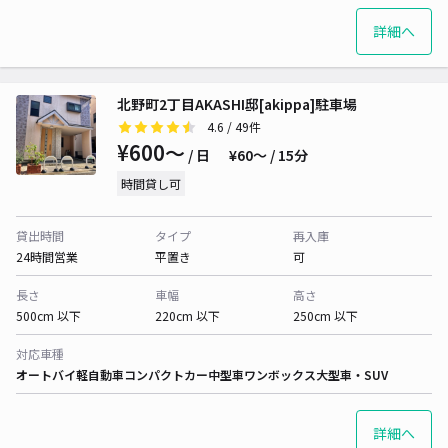
詳細へ
北野町2丁目AKASHI邸[akippa]駐車場
4.6
/ 49件
¥600〜
/ 日
¥60〜 / 15分
時間貸し可
貸出時間
タイプ
再入庫
24時間営業
平置き
可
長さ
車幅
高さ
500cm 以下
220cm 以下
250cm 以下
対応車種
オートバイ
軽自動車
コンパクトカー
中型車
ワンボックス
大型車・SUV
詳細へ