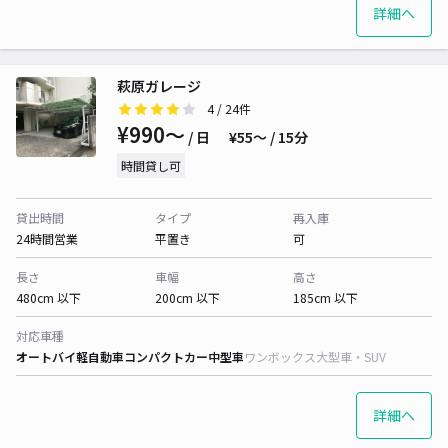
詳細へ
萩原ガレージ
4
/ 24件
¥990〜
/ 日
¥55〜 / 15分
時間貸し可
貸出時間
タイプ
再入庫
24時間営業
平置き
可
長さ
車幅
高さ
480cm 以下
200cm 以下
185cm 以下
対応車種
オートバイ
軽自動車
コンパクトカー
中型車
ワンボックス
大型車・SUV
詳細へ