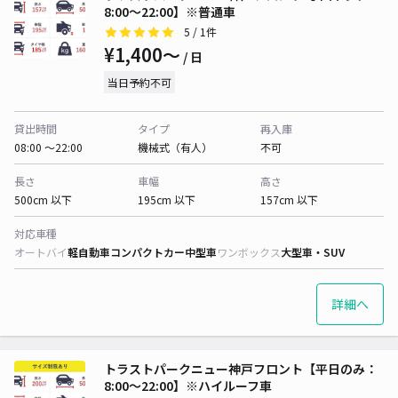
8:00～22:00】※普通車
5
/ 1件
¥1,400〜
/ 日
当日予約不可
貸出時間
タイプ
再入庫
08:00 〜22:00
機械式（有人）
不可
長さ
車幅
高さ
500cm 以下
195cm 以下
157cm 以下
対応車種
オートバイ
軽自動車
コンパクトカー
中型車
ワンボックス
大型車・SUV
詳細へ
トラストパークニュー神戸フロント【平日のみ：
8:00～22:00】※ハイルーフ車