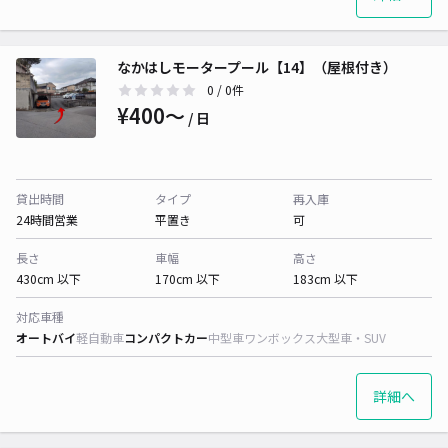
なかはしモータープール【14】（屋根付き）
0
/ 0件
¥400〜
/ 日
貸出時間
タイプ
再入庫
24時間営業
平置き
可
長さ
車幅
高さ
430cm 以下
170cm 以下
183cm 以下
対応車種
オートバイ
軽自動車
コンパクトカー
中型車
ワンボックス
大型車・SUV
詳細へ