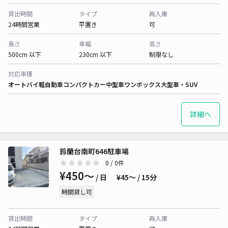
貸出時間
タイプ
再入庫
24時間営業
平置き
可
長さ
車幅
高さ
500cm 以下
230cm 以下
制限なし
対応車種
オートバイ
軽自動車
コンパクトカー
中型車
ワンボックス
大型車・SUV
詳細へ
鈴蘭台南町646駐車場
0
/ 0件
¥450〜
/ 日
¥45〜 / 15分
時間貸し可
貸出時間
タイプ
再入庫