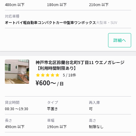
480cm 以下
180cm 以下
210cm 以下
対応車種
オートバイ
軽自動車
コンパクトカー
中型車
ワンボックス
大型車・SUV
詳細へ
神戸市北区鈴蘭台北町5丁目11 ウエノガレージ
【利用時間制限あり】
5
/ 18件
¥600〜
/ 日
貸出時間
タイプ
再入庫
08:30 〜19:30
平置き
可
長さ
車幅
高さ
490cm 以下
190cm 以下
制限なし