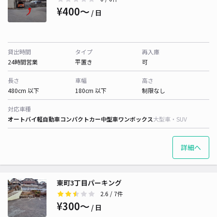
¥400〜
/ 日
貸出時間
タイプ
再入庫
24時間営業
平置き
可
長さ
車幅
高さ
480cm 以下
180cm 以下
制限なし
対応車種
オートバイ
軽自動車
コンパクトカー
中型車
ワンボックス
大型車・SUV
詳細へ
東町3丁目パーキング
2.6
/ 7件
¥300〜
/ 日