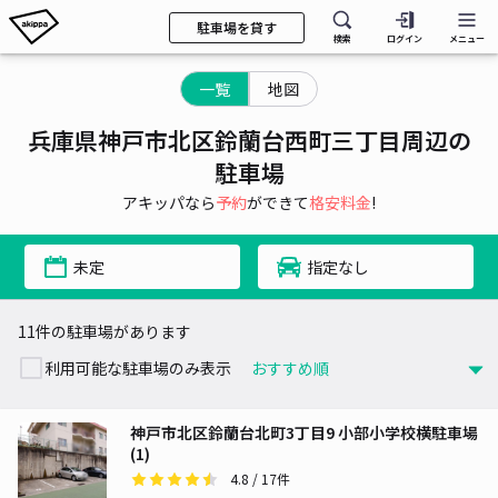
駐車場を貸す
検索
ログイン
メニュー
一覧
地図
兵庫県神戸市北区鈴蘭台西町三丁目周辺の
駐車場
アキッパなら
予約
ができて
格安料金
!
未定
指定なし
11件の駐車場があります
利用可能な駐車場のみ表示
神戸市北区鈴蘭台北町3丁目9 小部小学校横駐車場
(1)
4.8
/ 17件