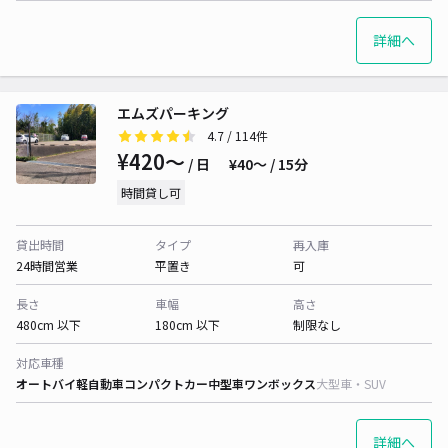
詳細へ
エムズパーキング
4.7
/ 114件
¥420〜
/ 日
¥40〜 / 15分
時間貸し可
貸出時間
タイプ
再入庫
24時間営業
平置き
可
長さ
車幅
高さ
480cm 以下
180cm 以下
制限なし
対応車種
オートバイ
軽自動車
コンパクトカー
中型車
ワンボックス
大型車・SUV
詳細へ