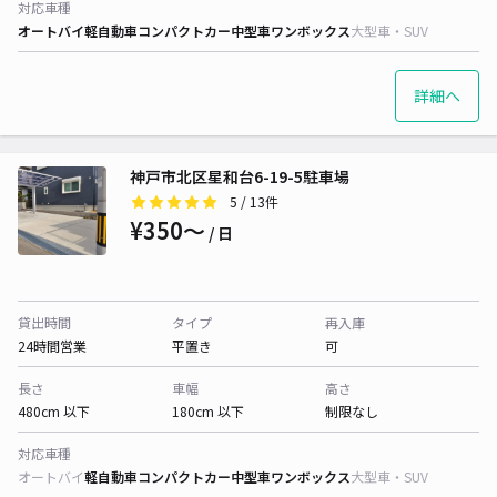
対応車種
オートバイ
軽自動車
コンパクトカー
中型車
ワンボックス
大型車・SUV
詳細へ
神戸市北区星和台6-19-5駐車場
5
/ 13件
¥350〜
/ 日
貸出時間
タイプ
再入庫
24時間営業
平置き
可
長さ
車幅
高さ
480cm 以下
180cm 以下
制限なし
対応車種
オートバイ
軽自動車
コンパクトカー
中型車
ワンボックス
大型車・SUV