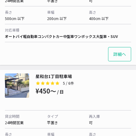
24時間営業
平置き
可
長さ
車幅
高さ
500cm 以下
200cm 以下
400cm 以下
対応車種
オートバイ
軽自動車
コンパクトカー
中型車
ワンボックス
大型車・SUV
詳細へ
星和台1丁目駐車場
5
/ 6件
¥450〜
/ 日
貸出時間
タイプ
再入庫
24時間営業
平置き
可
長さ
車幅
高さ