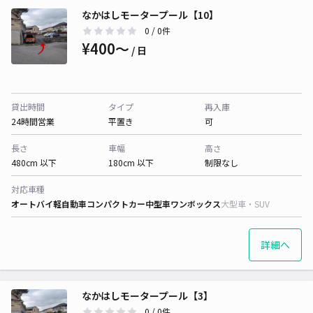
なかはしモータープール【10】
0
/ 0件
¥400〜
/ 日
貸出時間
タイプ
再入庫
24時間営業
平置き
可
長さ
車幅
高さ
480cm 以下
180cm 以下
制限なし
対応車種
オートバイ
軽自動車
コンパクトカー
中型車
ワンボックス
大型車・SUV
詳細へ
なかはしモータープール【3】
0
/ 0件