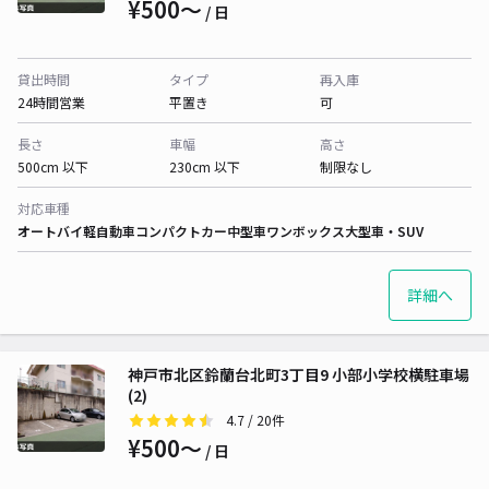
¥500〜
/ 日
貸出時間
タイプ
再入庫
24時間営業
平置き
可
長さ
車幅
高さ
500cm 以下
230cm 以下
制限なし
対応車種
オートバイ
軽自動車
コンパクトカー
中型車
ワンボックス
大型車・SUV
詳細へ
神戸市北区鈴蘭台北町3丁目9 小部小学校横駐車場
(2)
4.7
/ 20件
¥500〜
/ 日